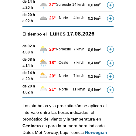
de 14 h
27°
Suroeste
14 km/h
2
0,6 l/m
a 20 h
de 20 h
26°
Norte
4 km/h
2
0,2 l/m
a 02 h
Lunes
17.08.2026
El tiempo el
de 02 h
20°
Noroeste
7 km/h
2
0,6 l/m
a 08 h
de 08 h
18°
Oeste
7 km/h
2
8,4 l/m
a 14 h
de 14 h
20°
Norte
7 km/h
2
0,2 l/m
a 20 h
de 20 h
21°
Norte
11 km/h
2
0,4 l/m
a 02 h
Los símbolos y la precipitación se aplican al
intervalo entre las horas indicadas, el
pronóstico del viento y la temperatura en
Cenicero
es para la primera hora indicada.
Datos Met Norway, bajo licencia
Norwegian