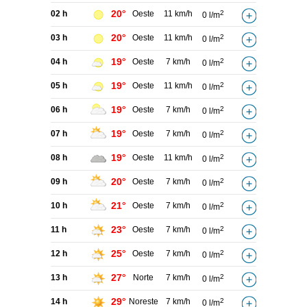
20°
02 h
Oeste
11 km/h
2
0 l/m
20°
03 h
Oeste
11 km/h
2
0 l/m
19°
04 h
Oeste
7 km/h
2
0 l/m
19°
05 h
Oeste
11 km/h
2
0 l/m
19°
06 h
Oeste
7 km/h
2
0 l/m
19°
07 h
Oeste
7 km/h
2
0 l/m
19°
08 h
Oeste
11 km/h
2
0 l/m
20°
09 h
Oeste
7 km/h
2
0 l/m
21°
10 h
Oeste
7 km/h
2
0 l/m
23°
11 h
Oeste
7 km/h
2
0 l/m
25°
12 h
Oeste
7 km/h
2
0 l/m
27°
13 h
Norte
7 km/h
2
0 l/m
29°
14 h
Noreste
7 km/h
2
0 l/m