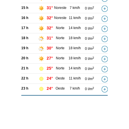
31°
15 h
Noreste
7 km/h
2
0 l/m
32°
16 h
Noreste
11 km/h
2
0 l/m
32°
17 h
Norte
14 km/h
2
0 l/m
31°
18 h
Norte
18 km/h
2
0 l/m
30°
19 h
Norte
18 km/h
2
0 l/m
27°
20 h
Norte
18 km/h
2
0 l/m
25°
21 h
Norte
14 km/h
2
0 l/m
24°
22 h
Oeste
11 km/h
2
0 l/m
24°
23 h
Oeste
7 km/h
2
0 l/m