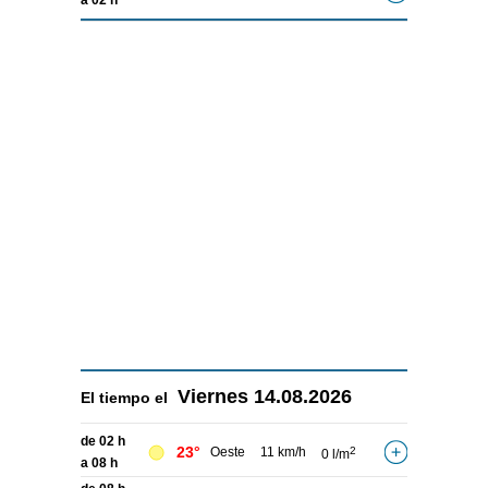
a 02 h
Viernes
14.08.2026
El tiempo el
de 02 h
23°
Oeste
11 km/h
2
0 l/m
a 08 h