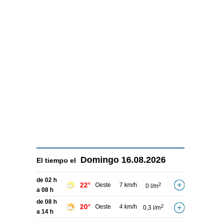
Domingo
16.08.2026
El tiempo el
de 02 h
22°
Oeste
7 km/h
2
0 l/m
a 08 h
de 08 h
20°
Oeste
4 km/h
2
0,3 l/m
a 14 h