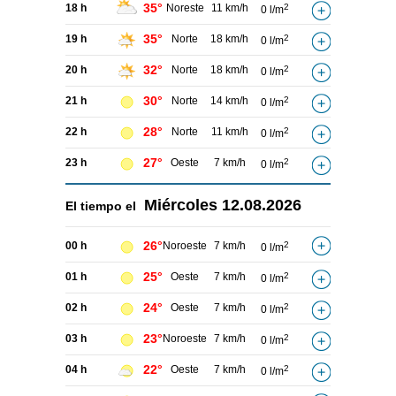
35°
18 h
Noreste
11 km/h
2
0 l/m
35°
19 h
Norte
18 km/h
2
0 l/m
32°
20 h
Norte
18 km/h
2
0 l/m
30°
21 h
Norte
14 km/h
2
0 l/m
28°
22 h
Norte
11 km/h
2
0 l/m
27°
23 h
Oeste
7 km/h
2
0 l/m
Miércoles
12.08.2026
El tiempo el
26°
00 h
Noroeste
7 km/h
2
0 l/m
25°
01 h
Oeste
7 km/h
2
0 l/m
24°
02 h
Oeste
7 km/h
2
0 l/m
23°
03 h
Noroeste
7 km/h
2
0 l/m
22°
04 h
Oeste
7 km/h
2
0 l/m