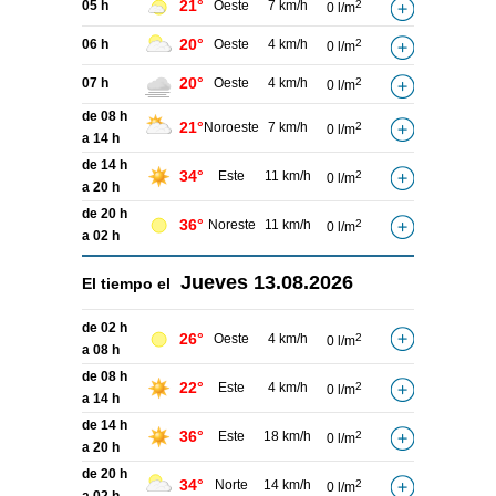
21°
05 h
Oeste
7 km/h
2
0 l/m
20°
06 h
Oeste
4 km/h
2
0 l/m
20°
07 h
Oeste
4 km/h
2
0 l/m
de 08 h
21°
Noroeste
7 km/h
2
0 l/m
a 14 h
de 14 h
34°
Este
11 km/h
2
0 l/m
a 20 h
de 20 h
36°
Noreste
11 km/h
2
0 l/m
a 02 h
Jueves
13.08.2026
El tiempo el
de 02 h
26°
Oeste
4 km/h
2
0 l/m
a 08 h
de 08 h
22°
Este
4 km/h
2
0 l/m
a 14 h
de 14 h
36°
Este
18 km/h
2
0 l/m
a 20 h
de 20 h
34°
Norte
14 km/h
2
0 l/m