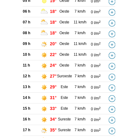
19°
05 h
Oeste
7 km/h
2
0 l/m
18°
06 h
Oeste
7 km/h
2
0 l/m
18°
07 h
Oeste
11 km/h
2
0 l/m
18°
08 h
Oeste
7 km/h
2
0 l/m
20°
09 h
Oeste
11 km/h
2
0 l/m
22°
10 h
Oeste
11 km/h
2
0 l/m
24°
11 h
Oeste
7 km/h
2
0 l/m
27°
12 h
Suroeste
7 km/h
2
0 l/m
29°
13 h
Este
7 km/h
2
0 l/m
31°
14 h
Este
7 km/h
2
0 l/m
33°
15 h
Este
7 km/h
2
0 l/m
34°
16 h
Sureste
7 km/h
2
0 l/m
35°
17 h
Sureste
7 km/h
2
0 l/m