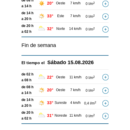
de 08 h
20°
Oeste
7 km/h
2
0 l/m
a 14 h
de 14 h
33°
Este
7 km/h
2
0 l/m
a 20 h
de 20 h
32°
Norte
14 km/h
2
0 l/m
a 02 h
Fin de semana
Sábado
15.08.2026
El tiempo el
de 02 h
22°
Oeste
11 km/h
2
0 l/m
a 08 h
de 08 h
20°
Oeste
7 km/h
2
0 l/m
a 14 h
de 14 h
33°
Sureste
4 km/h
2
0,4 l/m
a 20 h
de 20 h
31°
Noreste
11 km/h
2
0 l/m
a 02 h