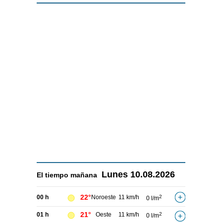
Lunes
10.08.2026
El tiempo
mañana
22°
00 h
Noroeste
11 km/h
2
0 l/m
21°
01 h
Oeste
11 km/h
2
0 l/m