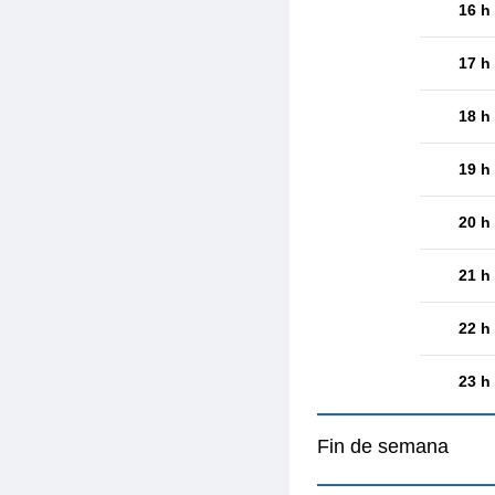
16 h
17 h
18 h
19 h
20 h
21 h
22 h
23 h
Fin de semana