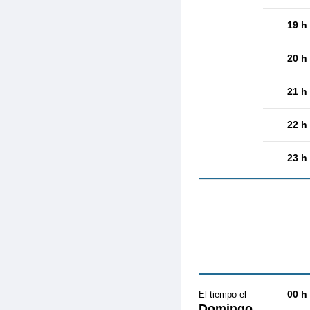
19 h
20 h
21 h
22 h
23 h
00 h
El tiempo el
Domingo