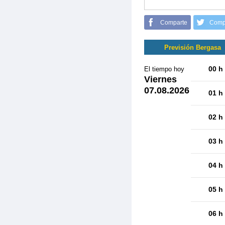
Comparte
Comp
Previsión Bergasa
00 h
El tiempo hoy
Viernes
07.08.2026
01 h
02 h
03 h
04 h
05 h
06 h