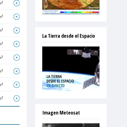
2
m
2
m
2
m
La Tierra desde el Espacio
2
m
2
m
2
m
2
m
2
m
Imagen Meteosat