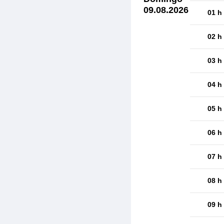
09.08.2026
01 h
02 h
03 h
04 h
05 h
06 h
07 h
08 h
09 h