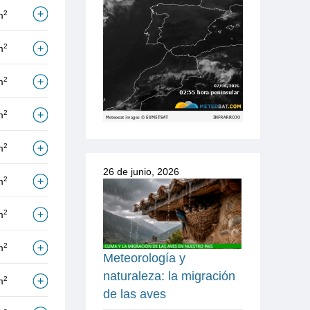
2
m
2
m
2
m
2
m
2
m
26 de junio, 2026
2
m
2
m
2
m
Meteorología y
naturaleza: la migración
2
m
de las aves