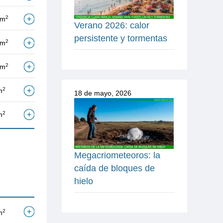
2
/m
Verano 2026: calor
persistente y tormentas
2
/m
2
/m
2
m
18 de mayo, 2026
2
m
Megacriometeoros: la
caída de bloques de
hielo
2
m