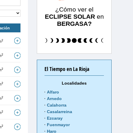
¿Cómo ver el
ECLIPSE SOLAR
en
BERGASA?
tación
2
m
2
m
El Tiempo en La Rioja
2
m
Localidades
2
m
Alfaro
2
m
Arnedo
Calahorra
Casalarreina
2
m
Ezcaray
Fuenmayor
2
m
Haro