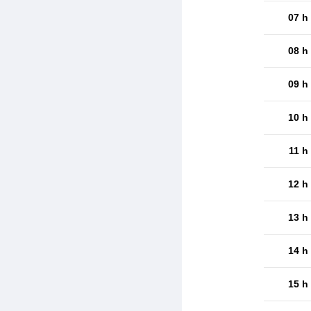
07 h
08 h
09 h
10 h
11 h
12 h
13 h
14 h
15 h