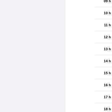
09 h
10 h
11 h
12 h
13 h
14 h
15 h
16 h
17 h
18 h