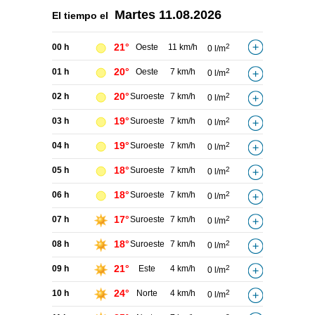
Martes
11.08.2026
El tiempo el
21°
00 h
Oeste
11 km/h
2
0 l/m
20°
01 h
Oeste
7 km/h
2
0 l/m
20°
02 h
Suroeste
7 km/h
2
0 l/m
19°
03 h
Suroeste
7 km/h
2
0 l/m
19°
04 h
Suroeste
7 km/h
2
0 l/m
18°
05 h
Suroeste
7 km/h
2
0 l/m
18°
06 h
Suroeste
7 km/h
2
0 l/m
17°
07 h
Suroeste
7 km/h
2
0 l/m
18°
08 h
Suroeste
7 km/h
2
0 l/m
21°
09 h
Este
4 km/h
2
0 l/m
24°
10 h
Norte
4 km/h
2
0 l/m