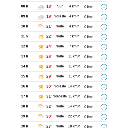
18°
08 h
Sur
4 km/h
2
0 l/m
19°
09 h
Noreste
4 km/h
2
0 l/m
21°
10 h
Norte
4 km/h
2
0 l/m
22°
11 h
Norte
7 km/h
2
0 l/m
24°
12 h
Norte
7 km/h
2
0 l/m
26°
13 h
Norte
11 km/h
2
0 l/m
28°
14 h
Norte
11 km/h
2
0 l/m
29°
15 h
Norte
11 km/h
2
0 l/m
30°
16 h
Noreste
14 km/h
2
0 l/m
31°
17 h
Noroeste
11 km/h
2
0 l/m
32°
18 h
Norte
14 km/h
2
0 l/m
30°
19 h
Norte
22 km/h
2
0 l/m
27°
20 h
Norte
18 km/h
2
0 l/m