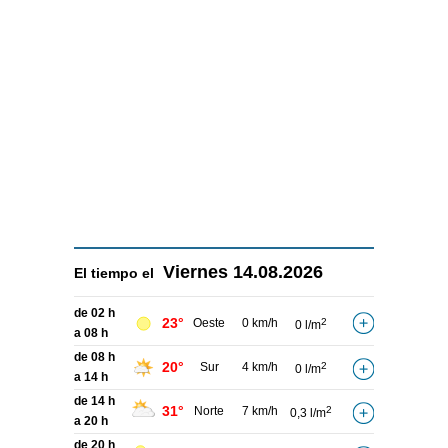
Viernes
14.08.2026
El tiempo el
de 02 h
23°
Oeste
0 km/h
2
0 l/m
a 08 h
de 08 h
20°
Sur
4 km/h
2
0 l/m
a 14 h
de 14 h
31°
Norte
7 km/h
2
0,3 l/m
a 20 h
de 20 h