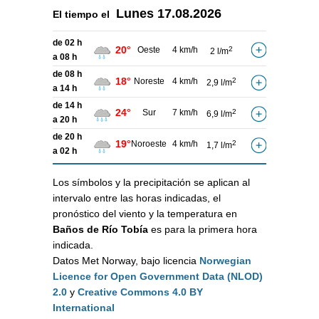
Lunes
17.08.2026
El tiempo el
de 02 h
20°
Oeste
4 km/h
2
2 l/m
a 08 h
de 08 h
18°
Noreste
4 km/h
2
2,9 l/m
a 14 h
de 14 h
24°
Sur
7 km/h
2
6,9 l/m
a 20 h
de 20 h
19°
Noroeste
4 km/h
2
1,7 l/m
a 02 h
Los símbolos y la precipitación se aplican al
intervalo entre las horas indicadas, el
pronóstico del viento y la temperatura en
Baños de Río Tobía
es para la primera hora
indicada.
Datos Met Norway, bajo licencia
Norwegian
Licence for Open Government Data (NLOD)
2.0
y
Creative Commons 4.0 BY
International