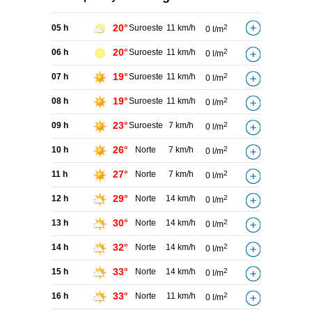
20°
05 h
Suroeste
11 km/h
2
0 l/m
20°
06 h
Suroeste
11 km/h
2
0 l/m
19°
07 h
Suroeste
11 km/h
2
0 l/m
19°
08 h
Suroeste
11 km/h
2
0 l/m
23°
09 h
Suroeste
7 km/h
2
0 l/m
26°
10 h
Norte
7 km/h
2
0 l/m
27°
11 h
Norte
7 km/h
2
0 l/m
29°
12 h
Norte
14 km/h
2
0 l/m
30°
13 h
Norte
14 km/h
2
0 l/m
32°
14 h
Norte
14 km/h
2
0 l/m
33°
15 h
Norte
14 km/h
2
0 l/m
33°
16 h
Norte
11 km/h
2
0 l/m