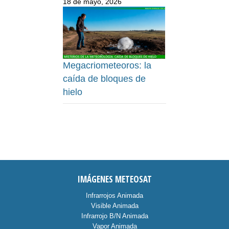
18 de mayo, 2026
Megacriometeoros: la
caída de bloques de
hielo
IMÁGENES METEOSAT
Infrarrojos Animada
Visible Animada
Infrarrojo B/N Animada
Vapor Animada