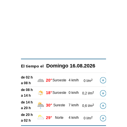
Domingo
16.08.2026
El tiempo el
de 02 h
20°
Suroeste
4 km/h
2
0 l/m
a 08 h
de 08 h
18°
Suroeste
0 km/h
2
0,2 l/m
a 14 h
de 14 h
30°
Sureste
7 km/h
2
0,6 l/m
a 20 h
de 20 h
29°
Norte
4 km/h
2
0 l/m
a 02 h