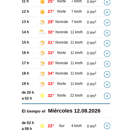
25°
11 h
Norte
7 km/h
2
0 l/m
27°
12 h
Norte
7 km/h
2
0 l/m
29°
13 h
Noreste
7 km/h
2
0 l/m
30°
14 h
Noreste
11 km/h
2
0 l/m
31°
15 h
Noreste
11 km/h
2
0 l/m
33°
16 h
Norte
11 km/h
2
0 l/m
33°
17 h
Noreste
11 km/h
2
0 l/m
34°
18 h
Noreste
11 km/h
2
0 l/m
33°
19 h
Norte
11 km/h
2
0 l/m
de 20 h
32°
Norte
22 km/h
2
0 l/m
a 02 h
Miércoles
12.08.2026
El tiempo el
de 02 h
22°
Sur
4 km/h
2
0 l/m
a 08 h