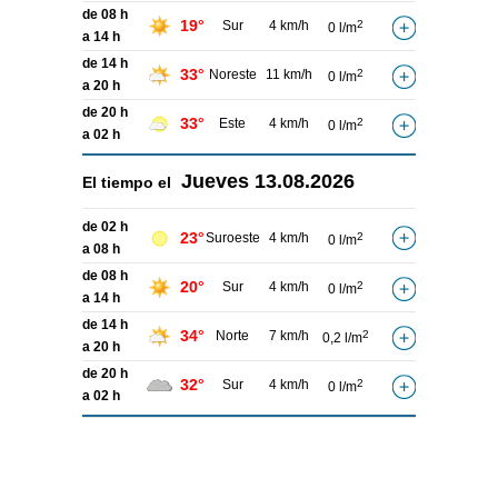
de 08 h
19°
Sur
4 km/h
2
0 l/m
a 14 h
de 14 h
33°
Noreste
11 km/h
2
0 l/m
a 20 h
de 20 h
33°
Este
4 km/h
2
0 l/m
a 02 h
Jueves
13.08.2026
El tiempo el
de 02 h
23°
Suroeste
4 km/h
2
0 l/m
a 08 h
de 08 h
20°
Sur
4 km/h
2
0 l/m
a 14 h
de 14 h
34°
Norte
7 km/h
2
0,2 l/m
a 20 h
de 20 h
32°
Sur
4 km/h
2
0 l/m
a 02 h