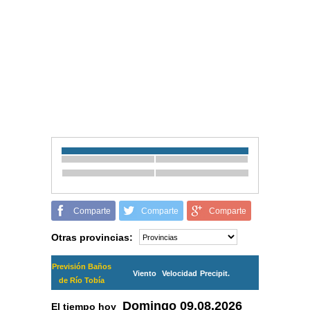
Comparte
Comparte
Comparte
Otras provincias:
Previsión Baños
Viento
Velocidad
Precipit.
de Río Tobía
Domingo
09.08.2026
El tiempo hoy