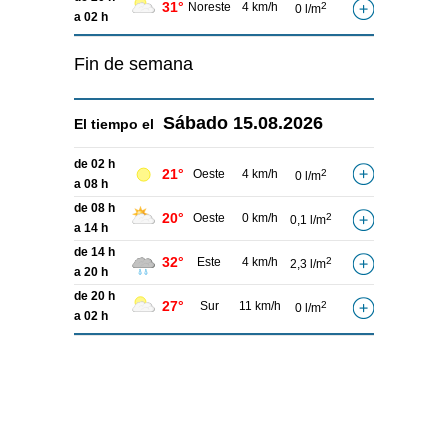
31°
Noreste
4 km/h
2
0 l/m
a 02 h
Fin de semana
Sábado
15.08.2026
El tiempo el
de 02 h
21°
Oeste
4 km/h
2
0 l/m
a 08 h
de 08 h
20°
Oeste
0 km/h
2
0,1 l/m
a 14 h
de 14 h
32°
Este
4 km/h
2
2,3 l/m
a 20 h
de 20 h
27°
Sur
11 km/h
2
0 l/m
a 02 h