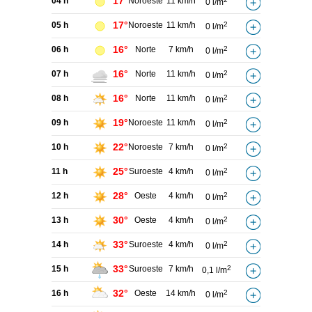
17°
04 h
Noroeste
11 km/h
0 l/m
17°
05 h
Noroeste
11 km/h
2
0 l/m
16°
06 h
Norte
7 km/h
2
0 l/m
16°
07 h
Norte
11 km/h
2
0 l/m
16°
08 h
Norte
11 km/h
2
0 l/m
19°
09 h
Noroeste
11 km/h
2
0 l/m
22°
10 h
Noroeste
7 km/h
2
0 l/m
25°
11 h
Suroeste
4 km/h
2
0 l/m
28°
12 h
Oeste
4 km/h
2
0 l/m
30°
13 h
Oeste
4 km/h
2
0 l/m
33°
14 h
Suroeste
4 km/h
2
0 l/m
33°
15 h
Suroeste
7 km/h
2
0,1 l/m
32°
16 h
Oeste
14 km/h
2
0 l/m