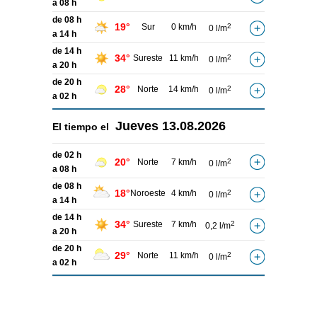
a 08 h
de 08 h
19°
Sur
0 km/h
2
0 l/m
a 14 h
de 14 h
34°
Sureste
11 km/h
2
0 l/m
a 20 h
de 20 h
28°
Norte
14 km/h
2
0 l/m
a 02 h
Jueves
13.08.2026
El tiempo el
de 02 h
20°
Norte
7 km/h
2
0 l/m
a 08 h
de 08 h
18°
Noroeste
4 km/h
2
0 l/m
a 14 h
de 14 h
34°
Sureste
7 km/h
2
0,2 l/m
a 20 h
de 20 h
29°
Norte
11 km/h
2
0 l/m
a 02 h