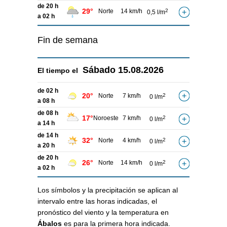
de 20 h
29°
Norte
14 km/h
2
0,5 l/m
a 02 h
Fin de semana
Sábado
15.08.2026
El tiempo el
de 02 h
20°
Norte
7 km/h
2
0 l/m
a 08 h
de 08 h
17°
Noroeste
7 km/h
2
0 l/m
a 14 h
de 14 h
32°
Norte
4 km/h
2
0 l/m
a 20 h
de 20 h
26°
Norte
14 km/h
2
0 l/m
a 02 h
Los símbolos y la precipitación se aplican al
intervalo entre las horas indicadas, el
pronóstico del viento y la temperatura en
Ábalos
es para la primera hora indicada.