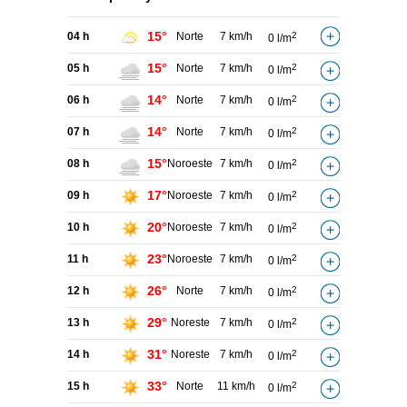
15°
04 h
Norte
7 km/h
2
0 l/m
15°
05 h
Norte
7 km/h
2
0 l/m
14°
06 h
Norte
7 km/h
2
0 l/m
14°
07 h
Norte
7 km/h
2
0 l/m
15°
08 h
Noroeste
7 km/h
2
0 l/m
17°
09 h
Noroeste
7 km/h
2
0 l/m
20°
10 h
Noroeste
7 km/h
2
0 l/m
23°
11 h
Noroeste
7 km/h
2
0 l/m
26°
12 h
Norte
7 km/h
2
0 l/m
29°
13 h
Noreste
7 km/h
2
0 l/m
31°
14 h
Noreste
7 km/h
2
0 l/m
33°
15 h
Norte
11 km/h
2
0 l/m