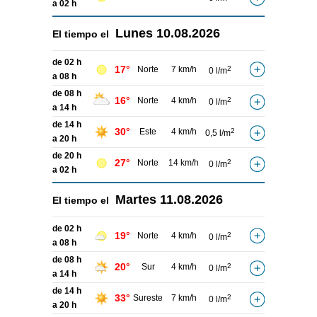
a 02 h
Lunes
10.08.2026
El tiempo el
de 02 h
17°
Norte
7 km/h
2
0 l/m
a 08 h
de 08 h
16°
Norte
4 km/h
2
0 l/m
a 14 h
de 14 h
30°
Este
4 km/h
2
0,5 l/m
a 20 h
de 20 h
27°
Norte
14 km/h
2
0 l/m
a 02 h
Martes
11.08.2026
El tiempo el
de 02 h
19°
Norte
4 km/h
2
0 l/m
a 08 h
de 08 h
20°
Sur
4 km/h
2
0 l/m
a 14 h
de 14 h
33°
Sureste
7 km/h
2
0 l/m
a 20 h