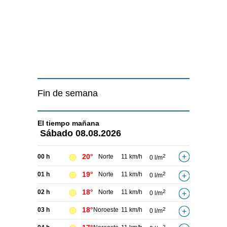
Fin de semana
El tiempo
mañana
Sábado
08.08.2026
20°
00 h
Norte
11 km/h
2
0 l/m
19°
01 h
Norte
11 km/h
2
0 l/m
18°
02 h
Norte
11 km/h
2
0 l/m
18°
03 h
Noroeste
11 km/h
2
0 l/m
2