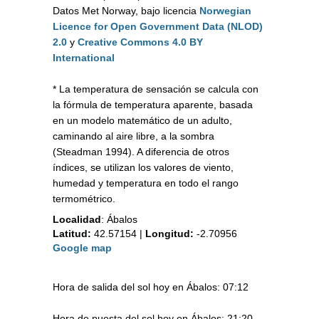
Datos Met Norway, bajo licencia
Norwegian
Licence for Open Government Data (NLOD)
2.0
y
Creative Commons 4.0 BY
International
* La temperatura de sensación se calcula con
la fórmula de temperatura aparente, basada
en un modelo matemático de un adulto,
caminando al aire libre, a la sombra
(Steadman 1994). A diferencia de otros
índices, se utilizan los valores de viento,
humedad y temperatura en todo el rango
termométrico.
Localidad
:
Ábalos
Latitud:
42.57154
|
Longitud:
-2.70956
Google map
Hora de salida del sol hoy en Ábalos: 07:12
Hora de puesta del sol hoy en Ábalos: 21:20