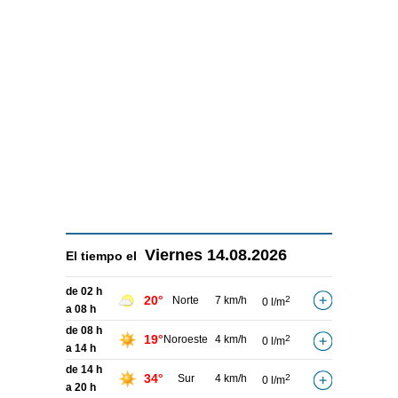
Viernes
14.08.2026
El tiempo el
de 02 h
20°
Norte
7 km/h
2
0 l/m
a 08 h
de 08 h
19°
Noroeste
4 km/h
2
0 l/m
a 14 h
de 14 h
34°
Sur
4 km/h
2
0 l/m
a 20 h