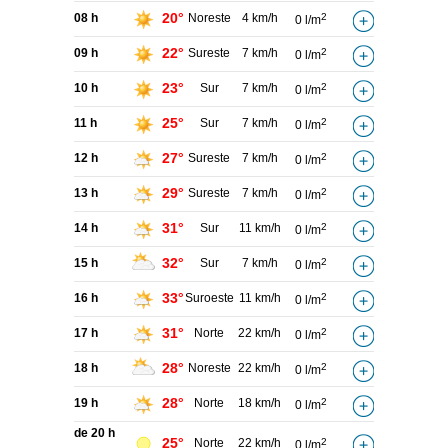
20°
08 h
Noreste
4 km/h
2
0 l/m
22°
09 h
Sureste
7 km/h
2
0 l/m
23°
10 h
Sur
7 km/h
2
0 l/m
25°
11 h
Sur
7 km/h
2
0 l/m
27°
12 h
Sureste
7 km/h
2
0 l/m
29°
13 h
Sureste
7 km/h
2
0 l/m
31°
14 h
Sur
11 km/h
2
0 l/m
32°
15 h
Sur
7 km/h
2
0 l/m
33°
16 h
Suroeste
11 km/h
2
0 l/m
31°
17 h
Norte
22 km/h
2
0 l/m
28°
18 h
Noreste
22 km/h
2
0 l/m
28°
19 h
Norte
18 km/h
2
0 l/m
de 20 h
25°
Norte
22 km/h
2
0 l/m