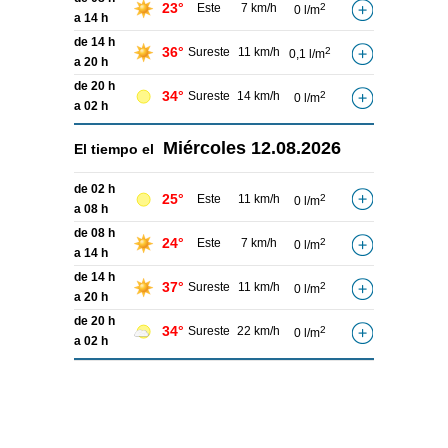
23°
Este
7 km/h
2
0 l/m
a 14 h
de 14 h
36°
Sureste
11 km/h
2
0,1 l/m
a 20 h
de 20 h
34°
Sureste
14 km/h
2
0 l/m
a 02 h
Miércoles
12.08.2026
El tiempo el
de 02 h
25°
Este
11 km/h
2
0 l/m
a 08 h
de 08 h
24°
Este
7 km/h
2
0 l/m
a 14 h
de 14 h
37°
Sureste
11 km/h
2
0 l/m
a 20 h
de 20 h
34°
Sureste
22 km/h
2
0 l/m
a 02 h