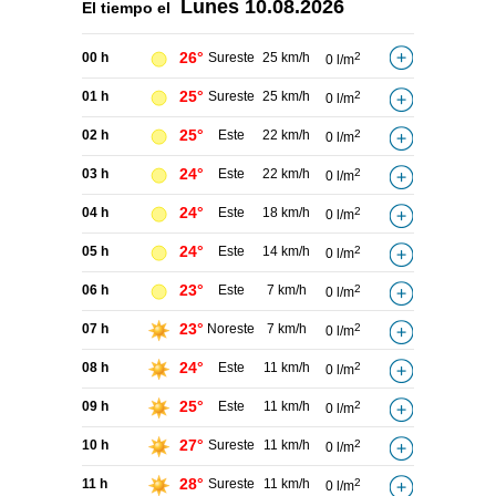
Lunes
10.08.2026
El tiempo el
26°
00 h
Sureste
25 km/h
2
0 l/m
25°
01 h
Sureste
25 km/h
2
0 l/m
25°
02 h
Este
22 km/h
2
0 l/m
24°
03 h
Este
22 km/h
2
0 l/m
24°
04 h
Este
18 km/h
2
0 l/m
24°
05 h
Este
14 km/h
2
0 l/m
23°
06 h
Este
7 km/h
2
0 l/m
23°
07 h
Noreste
7 km/h
2
0 l/m
24°
08 h
Este
11 km/h
2
0 l/m
25°
09 h
Este
11 km/h
2
0 l/m
27°
10 h
Sureste
11 km/h
2
0 l/m
28°
11 h
Sureste
11 km/h
2
0 l/m