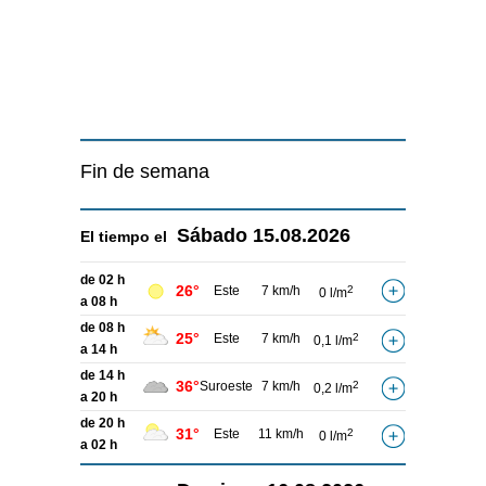
Fin de semana
Sábado
15.08.2026
El tiempo el
de 02 h
26°
Este
7 km/h
2
0 l/m
a 08 h
de 08 h
25°
Este
7 km/h
2
0,1 l/m
a 14 h
de 14 h
36°
Suroeste
7 km/h
2
0,2 l/m
a 20 h
de 20 h
31°
Este
11 km/h
2
0 l/m
a 02 h