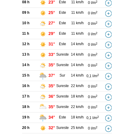
23°
08 h
Este
11 km/h
2
0 l/m
25°
09 h
Este
11 km/h
2
0 l/m
27°
10 h
Este
11 km/h
2
0 l/m
29°
11 h
Este
11 km/h
2
0 l/m
31°
12 h
Este
14 km/h
2
0 l/m
33°
13 h
Sureste
14 km/h
2
0 l/m
35°
14 h
Sureste
14 km/h
2
0 l/m
37°
15 h
Sur
14 km/h
2
0,1 l/m
35°
16 h
Sureste
22 km/h
2
0 l/m
36°
17 h
Sureste
18 km/h
2
0 l/m
35°
18 h
Sureste
22 km/h
2
0 l/m
34°
19 h
Este
18 km/h
2
0,1 l/m
32°
20 h
Sureste
25 km/h
2
0 l/m