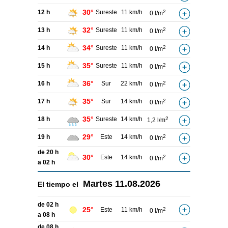
30°
12 h
Sureste
11 km/h
2
0 l/m
32°
13 h
Sureste
11 km/h
2
0 l/m
34°
14 h
Sureste
11 km/h
2
0 l/m
35°
15 h
Sureste
11 km/h
2
0 l/m
36°
16 h
Sur
22 km/h
2
0 l/m
35°
17 h
Sur
14 km/h
2
0 l/m
35°
18 h
Sureste
14 km/h
2
1,2 l/m
29°
19 h
Este
14 km/h
2
0 l/m
de 20 h
30°
Este
14 km/h
2
0 l/m
a 02 h
Martes
11.08.2026
El tiempo el
de 02 h
25°
Este
11 km/h
2
0 l/m
a 08 h
de 08 h