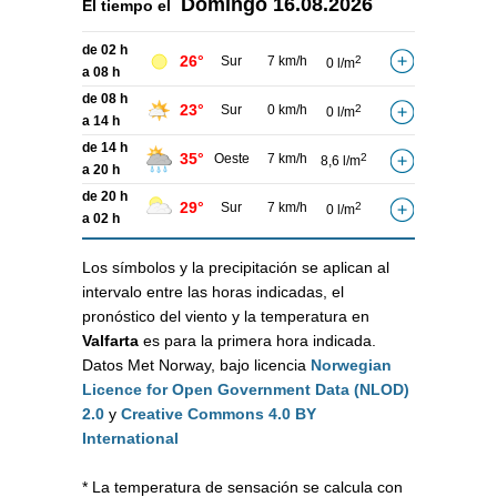
Domingo
16.08.2026
El tiempo el
de 02 h
26°
Sur
7 km/h
2
0 l/m
a 08 h
de 08 h
23°
Sur
0 km/h
2
0 l/m
a 14 h
de 14 h
35°
Oeste
7 km/h
2
8,6 l/m
a 20 h
de 20 h
29°
Sur
7 km/h
2
0 l/m
a 02 h
Los símbolos y la precipitación se aplican al
intervalo entre las horas indicadas, el
pronóstico del viento y la temperatura en
Valfarta
es para la primera hora indicada.
Datos Met Norway, bajo licencia
Norwegian
Licence for Open Government Data (NLOD)
2.0
y
Creative Commons 4.0 BY
International
* La temperatura de sensación se calcula con