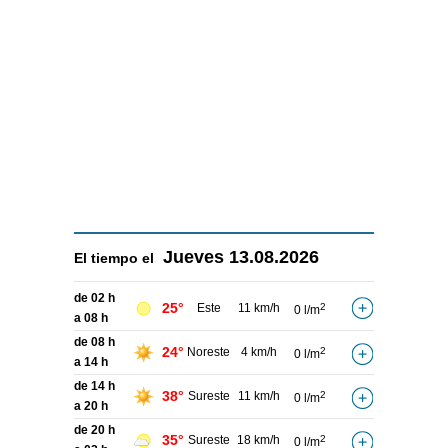
Jueves
13.08.2026
El tiempo el
de 02 h
25°
Este
11 km/h
2
0 l/m
a 08 h
de 08 h
24°
Noreste
4 km/h
2
0 l/m
a 14 h
de 14 h
38°
Sureste
11 km/h
2
0 l/m
a 20 h
de 20 h
35°
Sureste
18 km/h
2
0 l/m