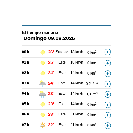
El tiempo
mañana
Domingo
09.08.2026
26°
00 h
Sureste
18 km/h
2
0 l/m
25°
01 h
Este
18 km/h
2
0 l/m
24°
02 h
Este
14 km/h
2
0 l/m
24°
03 h
Este
14 km/h
2
0,2 l/m
23°
04 h
Este
14 km/h
2
0,3 l/m
23°
05 h
Este
14 km/h
2
0 l/m
23°
06 h
Este
11 km/h
2
0 l/m
22°
07 h
Este
11 km/h
2
0 l/m