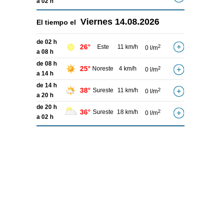
a 02 h
Viernes
14.08.2026
El tiempo el
de 02 h
26°
Este
11 km/h
2
0 l/m
a 08 h
de 08 h
25°
Noreste
4 km/h
2
0 l/m
a 14 h
de 14 h
38°
Sureste
11 km/h
2
0 l/m
a 20 h
de 20 h
36°
Sureste
18 km/h
2
0 l/m
a 02 h