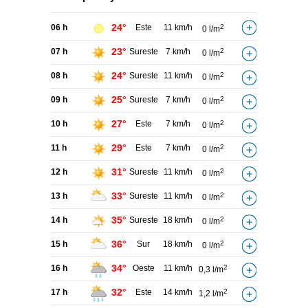
24°
06 h
Este
11 km/h
2
0 l/m
23°
07 h
Sureste
7 km/h
2
0 l/m
24°
08 h
Sureste
11 km/h
2
0 l/m
25°
09 h
Sureste
7 km/h
2
0 l/m
27°
10 h
Este
7 km/h
2
0 l/m
29°
11 h
Este
7 km/h
2
0 l/m
31°
12 h
Sureste
11 km/h
2
0 l/m
33°
13 h
Sureste
11 km/h
2
0 l/m
35°
14 h
Sureste
18 km/h
2
0 l/m
36°
15 h
Sur
18 km/h
2
0 l/m
34°
16 h
Oeste
11 km/h
2
0,3 l/m
32°
17 h
Este
14 km/h
2
1,2 l/m