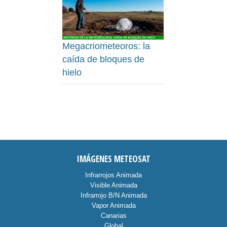
Megacriometeoros: la
caída de bloques de
hielo
IMÁGENES METEOSAT
Infrarrojos Animada
Visible Animada
Infrarrojo B/N Animada
Vapor Animada
Canarias
Global