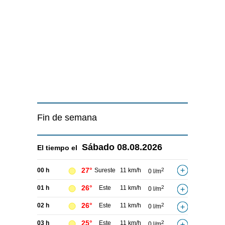
Fin de semana
Sábado
08.08.2026
El tiempo el
27°
00 h
Sureste
11 km/h
2
0 l/m
26°
01 h
Este
11 km/h
2
0 l/m
26°
02 h
Este
11 km/h
2
0 l/m
25°
03 h
Este
11 km/h
2
0 l/m