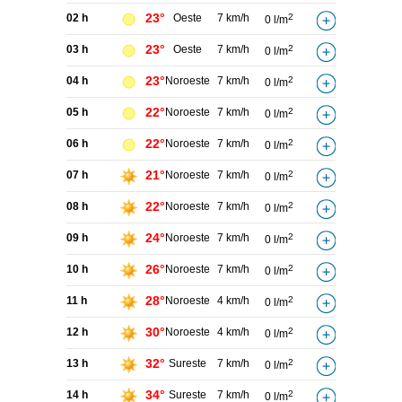
23°
02 h
Oeste
7 km/h
2
0 l/m
23°
03 h
Oeste
7 km/h
2
0 l/m
23°
04 h
Noroeste
7 km/h
2
0 l/m
22°
05 h
Noroeste
7 km/h
2
0 l/m
22°
06 h
Noroeste
7 km/h
2
0 l/m
21°
07 h
Noroeste
7 km/h
2
0 l/m
22°
08 h
Noroeste
7 km/h
2
0 l/m
24°
09 h
Noroeste
7 km/h
2
0 l/m
26°
10 h
Noroeste
7 km/h
2
0 l/m
28°
11 h
Noroeste
4 km/h
2
0 l/m
30°
12 h
Noroeste
4 km/h
2
0 l/m
32°
13 h
Sureste
7 km/h
2
0 l/m
34°
14 h
Sureste
7 km/h
2
0 l/m