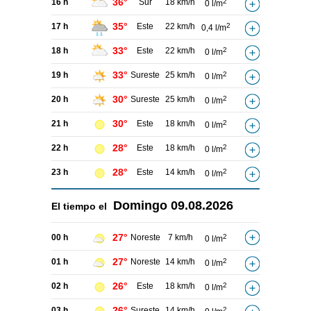
36°
16 h
Sur
18 km/h
2
0 l/m
35°
17 h
Este
22 km/h
2
0,4 l/m
33°
18 h
Este
22 km/h
2
0 l/m
33°
19 h
Sureste
25 km/h
2
0 l/m
30°
20 h
Sureste
25 km/h
2
0 l/m
30°
21 h
Este
18 km/h
2
0 l/m
28°
22 h
Este
18 km/h
2
0 l/m
28°
23 h
Este
14 km/h
2
0 l/m
Domingo
09.08.2026
El tiempo el
27°
00 h
Noreste
7 km/h
2
0 l/m
27°
01 h
Noreste
14 km/h
2
0 l/m
26°
02 h
Este
18 km/h
2
0 l/m
26°
03 h
Sureste
14 km/h
2