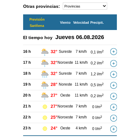
Otras provincias:
Previsión
Viento
Velocidad
Precipit.
Sariñena
Jueves
06.08.2026
El tiempo hoy
32°
16 h
Sureste
7 km/h
2
0,1 l/m
32°
17 h
Noroeste
11 km/h
2
0,2 l/m
32°
18 h
Sureste
7 km/h
2
1,2 l/m
28°
19 h
Noreste
11 km/h
2
0,5 l/m
27°
20 h
Oeste
11 km/h
2
0,2 l/m
27°
21 h
Noroeste
7 km/h
2
0 l/m
25°
22 h
Noroeste
7 km/h
2
0 l/m
24°
23 h
Oeste
4 km/h
2
0 l/m