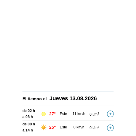
Jueves
13.08.2026
El tiempo el
de 02 h
27°
Este
11 km/h
2
0 l/m
a 08 h
de 08 h
25°
Este
0 km/h
2
0 l/m
a 14 h