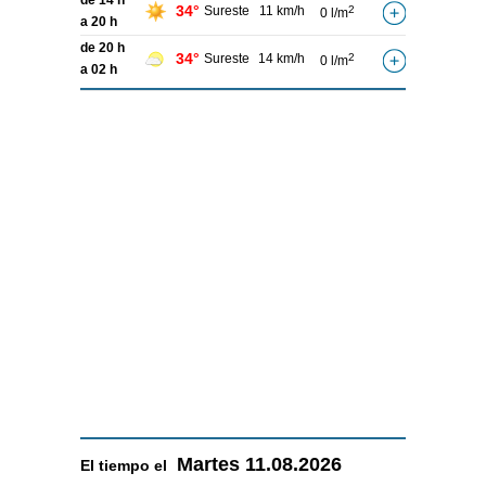
de 14 h
34°
Sureste
11 km/h
2
0 l/m
a 20 h
de 20 h
34°
Sureste
14 km/h
2
0 l/m
a 02 h
Martes
11.08.2026
El tiempo el