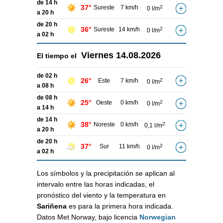
de 14 h
37°
Sureste
7 km/h
2
0 l/m
a 20 h
de 20 h
36°
Sureste
14 km/h
2
0 l/m
a 02 h
Viernes
14.08.2026
El tiempo el
de 02 h
26°
Este
7 km/h
2
0 l/m
a 08 h
de 08 h
25°
Oeste
0 km/h
2
0 l/m
a 14 h
de 14 h
38°
Noreste
0 km/h
2
0,1 l/m
a 20 h
de 20 h
37°
Sur
11 km/h
2
0 l/m
a 02 h
Los símbolos y la precipitación se aplican al
intervalo entre las horas indicadas, el
pronóstico del viento y la temperatura en
Sariñena
es para la primera hora indicada.
Datos Met Norway, bajo licencia
Norwegian