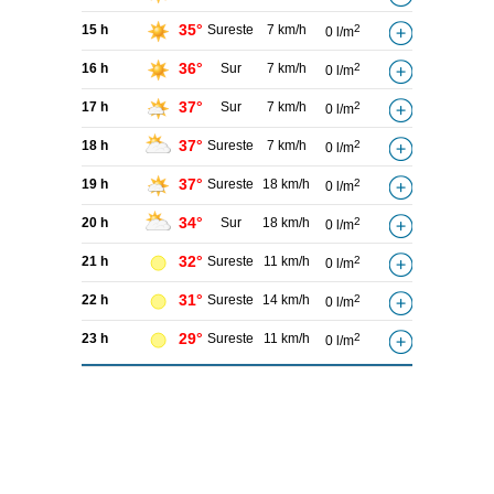
35°
15 h
Sureste
7 km/h
2
0 l/m
36°
16 h
Sur
7 km/h
2
0 l/m
37°
17 h
Sur
7 km/h
2
0 l/m
37°
18 h
Sureste
7 km/h
2
0 l/m
37°
19 h
Sureste
18 km/h
2
0 l/m
34°
20 h
Sur
18 km/h
2
0 l/m
32°
21 h
Sureste
11 km/h
2
0 l/m
31°
22 h
Sureste
14 km/h
2
0 l/m
29°
23 h
Sureste
11 km/h
2
0 l/m