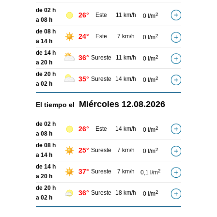
de 02 h
26°
Este
11 km/h
2
0 l/m
a 08 h
de 08 h
24°
Este
7 km/h
2
0 l/m
a 14 h
de 14 h
36°
Sureste
11 km/h
2
0 l/m
a 20 h
de 20 h
35°
Sureste
14 km/h
2
0 l/m
a 02 h
Miércoles
12.08.2026
El tiempo el
de 02 h
26°
Este
14 km/h
2
0 l/m
a 08 h
de 08 h
25°
Sureste
7 km/h
2
0 l/m
a 14 h
de 14 h
37°
Sureste
7 km/h
2
0,1 l/m
a 20 h
de 20 h
36°
Sureste
18 km/h
2
0 l/m
a 02 h