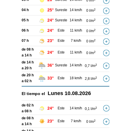
0 l/m
25°
04 h
Sureste
14 km/h
2
0 l/m
24°
05 h
Sureste
14 km/h
2
0 l/m
24°
06 h
Este
11 km/h
2
0 l/m
23°
07 h
Este
7 km/h
2
0 l/m
de 08 h
24°
Este
11 km/h
2
0 l/m
a 14 h
de 14 h
36°
Sureste
14 km/h
2
0,7 l/m
a 20 h
de 20 h
33°
Este
18 km/h
2
2,8 l/m
a 02 h
Lunes
10.08.2026
El tiempo el
de 02 h
24°
Este
14 km/h
2
0,1 l/m
a 08 h
de 08 h
23°
Este
7 km/h
2
0 l/m
a 14 h