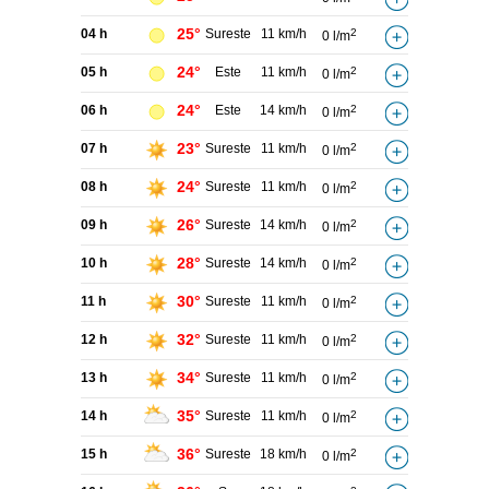
25°
04 h
Sureste
11 km/h
2
0 l/m
24°
05 h
Este
11 km/h
2
0 l/m
24°
06 h
Este
14 km/h
2
0 l/m
23°
07 h
Sureste
11 km/h
2
0 l/m
24°
08 h
Sureste
11 km/h
2
0 l/m
26°
09 h
Sureste
14 km/h
2
0 l/m
28°
10 h
Sureste
14 km/h
2
0 l/m
30°
11 h
Sureste
11 km/h
2
0 l/m
32°
12 h
Sureste
11 km/h
2
0 l/m
34°
13 h
Sureste
11 km/h
2
0 l/m
35°
14 h
Sureste
11 km/h
2
0 l/m
36°
15 h
Sureste
18 km/h
2
0 l/m