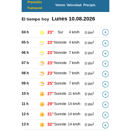
Previsión
Viento
Velocidad
Precipit.
Tramaced
Lunes
10.08.2026
El tiempo hoy
23°
04 h
Sur
4 km/h
2
0 l/m
23°
05 h
Noreste
4 km/h
2
0 l/m
23°
06 h
Noreste
7 km/h
2
0 l/m
23°
07 h
Noreste
7 km/h
2
0 l/m
23°
08 h
Noreste
7 km/h
2
0 l/m
25°
09 h
Sureste
7 km/h
2
0 l/m
27°
10 h
Sureste
11 km/h
2
0 l/m
29°
11 h
Sureste
14 km/h
2
0 l/m
31°
12 h
Sureste
14 km/h
2
0 l/m
32°
13 h
Sureste
14 km/h
2
0 l/m