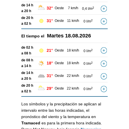
de 14 h
32°
Oeste
7 km/h
2
0,4 l/m
a 20 h
de 20 h
31°
Oeste
11 km/h
2
0 l/m
a 02 h
Martes
18.08.2026
El tiempo el
de 02 h
21°
Oeste
18 km/h
2
0 l/m
a 08 h
de 08 h
18°
Oeste
18 km/h
2
0 l/m
a 14 h
de 14 h
31°
Oeste
22 km/h
2
0 l/m
a 20 h
de 20 h
29°
Oeste
22 km/h
2
0 l/m
a 02 h
Los símbolos y la precipitación se aplican al
intervalo entre las horas indicadas, el
pronóstico del viento y la temperatura en
Tramaced
es para la primera hora indicada.