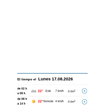
Lunes
17.08.2026
El tiempo el
de 02 h
22°
Este
7 km/h
2
0 l/m
a 08 h
de 08 h
22°
Noreste
4 km/h
2
0 l/m
a 14 h