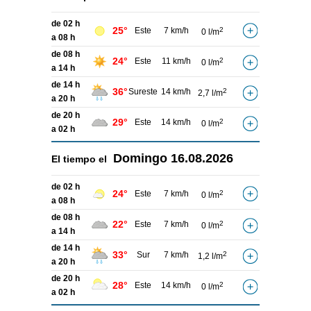
de 02 h
25°
Este
7 km/h
2
0 l/m
a 08 h
de 08 h
24°
Este
11 km/h
2
0 l/m
a 14 h
de 14 h
36°
Sureste
14 km/h
2
2,7 l/m
a 20 h
de 20 h
29°
Este
14 km/h
2
0 l/m
a 02 h
Domingo
16.08.2026
El tiempo el
de 02 h
24°
Este
7 km/h
2
0 l/m
a 08 h
de 08 h
22°
Este
7 km/h
2
0 l/m
a 14 h
de 14 h
33°
Sur
7 km/h
2
1,2 l/m
a 20 h
de 20 h
28°
Este
14 km/h
2
0 l/m
a 02 h