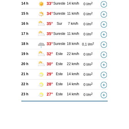
33°
14 h
Sureste
14 km/h
2
0 l/m
34°
15 h
Sureste
11 km/h
2
0 l/m
35°
16 h
Sur
7 km/h
2
0 l/m
35°
17 h
Sureste
11 km/h
2
0 l/m
33°
18 h
Sureste
18 km/h
2
0,1 l/m
32°
19 h
Este
22 km/h
2
0 l/m
30°
20 h
Este
22 km/h
2
0 l/m
29°
21 h
Este
14 km/h
2
0 l/m
28°
22 h
Este
14 km/h
2
0 l/m
27°
23 h
Este
14 km/h
2
0 l/m