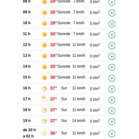
24°
08 h
Sureste
7 km/h
2
0 l/m
26°
09 h
Sureste
7 km/h
2
0 l/m
28°
10 h
Sureste
7 km/h
2
0 l/m
30°
11 h
Sureste
7 km/h
2
0 l/m
32°
12 h
Sureste
11 km/h
2
0 l/m
34°
13 h
Sureste
11 km/h
2
0 l/m
35°
14 h
Sureste
11 km/h
2
0 l/m
36°
15 h
Sureste
11 km/h
2
0 l/m
37°
16 h
Sur
11 km/h
2
0 l/m
37°
17 h
Sur
11 km/h
2
0 l/m
37°
18 h
Sur
11 km/h
2
0 l/m
37°
19 h
Sur
14 km/h
2
0 l/m
de 20 h
36°
Sur
11 km/h
2
0 l/m
a 02 h