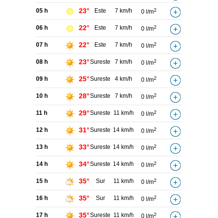
23°
05 h
Este
7 km/h
2
0 l/m
22°
06 h
Este
7 km/h
2
0 l/m
22°
07 h
Este
7 km/h
2
0 l/m
23°
08 h
Sureste
7 km/h
2
0 l/m
25°
09 h
Sureste
4 km/h
2
0 l/m
28°
10 h
Sureste
7 km/h
2
0 l/m
29°
11 h
Sureste
11 km/h
2
0 l/m
31°
12 h
Sureste
14 km/h
2
0 l/m
33°
13 h
Sureste
14 km/h
2
0 l/m
34°
14 h
Sureste
14 km/h
2
0 l/m
35°
15 h
Sur
11 km/h
2
0 l/m
35°
16 h
Sur
11 km/h
2
0 l/m
35°
17 h
Sureste
11 km/h
2
0 l/m