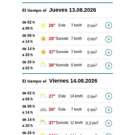
Jueves
13.08.2026
El tiempo el
de 02 h
26°
Este
7 km/h
2
0 l/m
a 08 h
de 08 h
25°
Sureste
7 km/h
2
0 l/m
a 14 h
de 14 h
37°
Sureste
7 km/h
2
0 l/m
a 20 h
de 20 h
38°
Noreste
0 km/h
2
0 l/m
a 02 h
Viernes
14.08.2026
El tiempo el
de 02 h
27°
Este
14 km/h
2
0 l/m
a 08 h
de 08 h
26°
Este
7 km/h
2
0 l/m
a 14 h
de 14 h
37°
Sureste
11 km/h
2
0,3 l/m
a 20 h
de 20 h