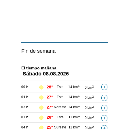
Fin de semana
El tiempo
mañana
Sábado
08.08.2026
28°
00 h
Este
14 km/h
2
0 l/m
27°
01 h
Este
14 km/h
2
0 l/m
27°
02 h
Noreste
14 km/h
2
0 l/m
26°
03 h
Este
11 km/h
2
0 l/m
25°
04 h
Sureste
11 km/h
2
0 l/m