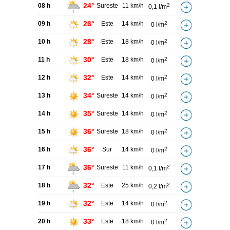
24°
08 h
Sureste
11 km/h
2
0,1 l/m
26°
09 h
Este
14 km/h
2
0 l/m
28°
10 h
Este
18 km/h
2
0 l/m
30°
11 h
Este
18 km/h
2
0 l/m
32°
12 h
Este
14 km/h
2
0 l/m
34°
13 h
Sureste
14 km/h
2
0 l/m
35°
14 h
Sureste
14 km/h
2
0 l/m
36°
15 h
Sureste
18 km/h
2
0 l/m
36°
16 h
Sur
14 km/h
2
0 l/m
36°
17 h
Sureste
11 km/h
2
0,1 l/m
32°
18 h
Este
25 km/h
2
0,2 l/m
32°
19 h
Este
14 km/h
2
0 l/m
33°
20 h
Este
18 km/h
2
0 l/m