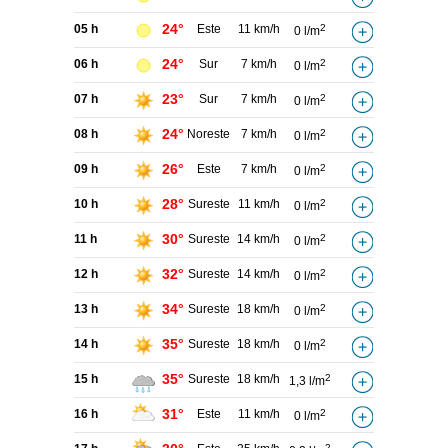
24°
05 h
Este
11 km/h
2
0 l/m
24°
06 h
Sur
7 km/h
2
0 l/m
23°
07 h
Sur
7 km/h
2
0 l/m
24°
08 h
Noreste
7 km/h
2
0 l/m
26°
09 h
Este
7 km/h
2
0 l/m
28°
10 h
Sureste
11 km/h
2
0 l/m
30°
11 h
Sureste
14 km/h
2
0 l/m
32°
12 h
Sureste
14 km/h
2
0 l/m
34°
13 h
Sureste
18 km/h
2
0 l/m
35°
14 h
Sureste
18 km/h
2
0 l/m
35°
15 h
Sureste
18 km/h
2
1,3 l/m
31°
16 h
Este
11 km/h
2
0 l/m
2