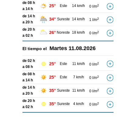
de 08 h
25°
Este
14 km/h
2
0 l/m
a 14 h
de 14 h
34°
Sureste
14 km/h
2
1 l/m
a 20 h
de 20 h
26°
Noreste
18 km/h
2
0 l/m
a 02 h
Martes
11.08.2026
El tiempo el
de 02 h
25°
Este
11 km/h
2
0 l/m
a 08 h
de 08 h
25°
Este
7 km/h
2
0 l/m
a 14 h
de 14 h
35°
Sureste
11 km/h
2
0 l/m
a 20 h
de 20 h
35°
Sureste
4 km/h
2
0 l/m
a 02 h