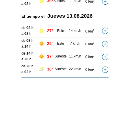
36°
Suroeste
11 km/h
2
0 l/m
a 02 h
Jueves
13.08.2026
El tiempo el
de 02 h
27°
Este
14 km/h
2
0 l/m
a 08 h
de 08 h
25°
Este
7 km/h
2
0 l/m
a 14 h
de 14 h
37°
Sureste
11 km/h
2
0 l/m
a 20 h
de 20 h
36°
Sureste
22 km/h
2
0 l/m
a 02 h