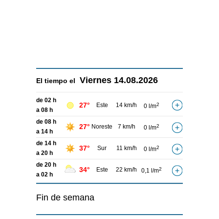
Viernes
14.08.2026
El tiempo el
de 02 h
27°
Este
14 km/h
2
0 l/m
a 08 h
de 08 h
27°
Noreste
7 km/h
2
0 l/m
a 14 h
de 14 h
37°
Sur
11 km/h
2
0 l/m
a 20 h
de 20 h
34°
Este
22 km/h
2
0,1 l/m
a 02 h
Fin de semana