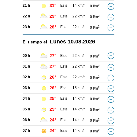
31°
21 h
Este
14 km/h
2
0 l/m
29°
22 h
Este
22 km/h
2
0 l/m
28°
23 h
Este
22 km/h
2
0 l/m
Lunes
10.08.2026
El tiempo el
27°
00 h
Este
22 km/h
2
0 l/m
27°
01 h
Este
22 km/h
2
0 l/m
26°
02 h
Este
22 km/h
2
0 l/m
26°
03 h
Este
18 km/h
2
0 l/m
25°
04 h
Este
14 km/h
2
0 l/m
25°
05 h
Este
14 km/h
2
0 l/m
24°
06 h
Este
14 km/h
2
0 l/m
24°
07 h
Este
14 km/h
2
0 l/m