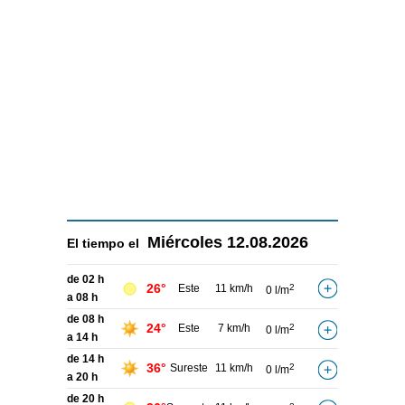
Miércoles
12.08.2026
El tiempo el
de 02 h
26°
Este
11 km/h
2
0 l/m
a 08 h
de 08 h
24°
Este
7 km/h
2
0 l/m
a 14 h
de 14 h
36°
Sureste
11 km/h
2
0 l/m
a 20 h
de 20 h