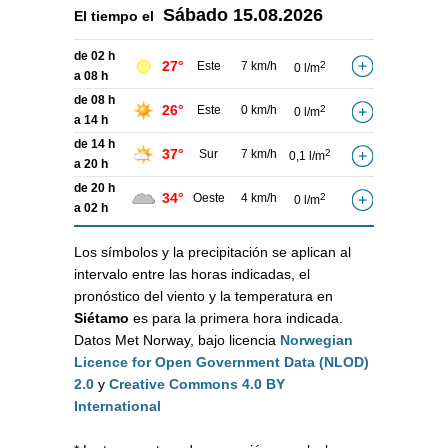
Sábado
15.08.2026
El tiempo el
de 02 h
27°
Este
7 km/h
2
0 l/m
a 08 h
de 08 h
26°
Este
0 km/h
2
0 l/m
a 14 h
de 14 h
37°
Sur
7 km/h
2
0,1 l/m
a 20 h
de 20 h
34°
Oeste
4 km/h
2
0 l/m
a 02 h
Los símbolos y la precipitación se aplican al
intervalo entre las horas indicadas, el
pronóstico del viento y la temperatura en
Siétamo
es para la primera hora indicada.
Datos Met Norway, bajo licencia
Norwegian
Licence for Open Government Data (NLOD)
2.0
y
Creative Commons 4.0 BY
International