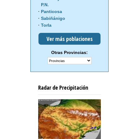
P.N.
Panticosa
Sabiñánigo
Torla
Ver más poblaciones
Otras Provincias:
Radar de Precipitación