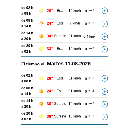
de 02 h
26°
Este
14 km/h
2
0 l/m
a 08 h
de 08 h
24°
Este
7 km/h
2
0 l/m
a 14 h
de 14 h
34°
Sureste
11 km/h
2
0,4 l/m
a 20 h
de 20 h
33°
Este
14 km/h
2
0 l/m
a 02 h
Martes
11.08.2026
El tiempo el
de 02 h
26°
Este
11 km/h
2
0 l/m
a 08 h
de 08 h
24°
Este
11 km/h
2
0 l/m
a 14 h
de 14 h
36°
Sureste
14 km/h
2
0 l/m
a 20 h
de 20 h
36°
Sureste
18 km/h
2
0 l/m
a 02 h