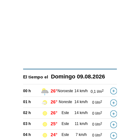
Domingo
09.08.2026
El tiempo el
26°
00 h
Noroeste
14 km/h
2
0,1 l/m
26°
01 h
Noreste
14 km/h
2
0 l/m
26°
02 h
Este
14 km/h
2
0 l/m
25°
03 h
Este
11 km/h
2
0 l/m
24°
04 h
Este
7 km/h
2
0 l/m