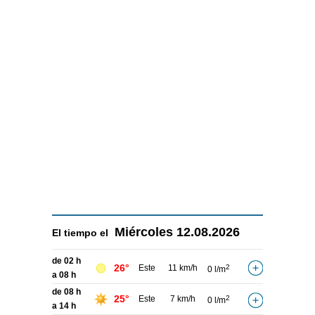
Miércoles
12.08.2026
El tiempo el
de 02 h
26°
Este
11 km/h
2
0 l/m
a 08 h
de 08 h
25°
Este
7 km/h
2
0 l/m
a 14 h