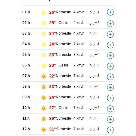
26°
01 h
Noroeste
4 km/h
2
0 l/m
25°
02 h
Oeste
4 km/h
2
0 l/m
24°
03 h
Noroeste
4 km/h
2
0 l/m
24°
04 h
Noroeste
7 km/h
2
0 l/m
23°
05 h
Noroeste
7 km/h
2
0 l/m
23°
06 h
Oeste
7 km/h
2
0 l/m
22°
07 h
Noroeste
7 km/h
2
0 l/m
23°
08 h
Noroeste
7 km/h
2
0 l/m
24°
09 h
Noroeste
7 km/h
2
0 l/m
27°
10 h
Oeste
7 km/h
2
0 l/m
29°
11 h
Suroeste
4 km/h
2
0 l/m
31°
12 h
Suroeste
7 km/h
2
0 l/m