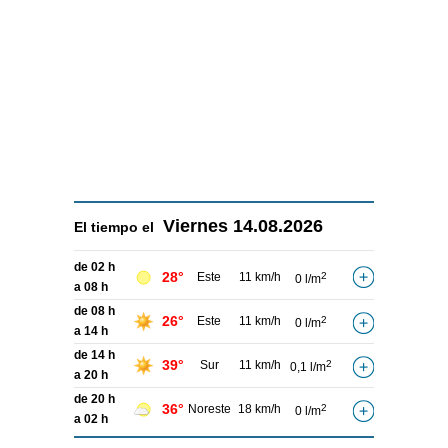
Viernes
14.08.2026
El tiempo el
de 02 h
28°
Este
11 km/h
2
0 l/m
a 08 h
de 08 h
26°
Este
11 km/h
2
0 l/m
a 14 h
de 14 h
39°
Sur
11 km/h
2
0,1 l/m
a 20 h
de 20 h
36°
Noreste
18 km/h
2
0 l/m
a 02 h