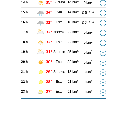
35°
14 h
Sureste
14 km/h
2
0 l/m
34°
15 h
Sur
14 km/h
2
0,5 l/m
31°
16 h
Este
18 km/h
2
0,2 l/m
32°
17 h
Noreste
22 km/h
2
0 l/m
32°
18 h
Este
22 km/h
2
0 l/m
31°
19 h
Sureste
25 km/h
2
0 l/m
30°
20 h
Este
22 km/h
2
0 l/m
29°
21 h
Sureste
18 km/h
2
0 l/m
28°
22 h
Este
11 km/h
2
0 l/m
27°
23 h
Este
11 km/h
2
0 l/m