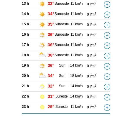
33°
13 h
Suroeste
11 km/h
2
0 l/m
34°
14 h
Suroeste
11 km/h
2
0 l/m
35°
15 h
Suroeste
11 km/h
2
0 l/m
36°
16 h
Suroeste
11 km/h
2
0 l/m
36°
17 h
Suroeste
11 km/h
2
0 l/m
36°
18 h
Suroeste
11 km/h
2
0 l/m
36°
19 h
Sur
14 km/h
2
0 l/m
34°
20 h
Sur
18 km/h
2
0 l/m
32°
21 h
Sur
14 km/h
2
0 l/m
31°
22 h
Sureste
14 km/h
2
0 l/m
29°
23 h
Sureste
11 km/h
2
0 l/m