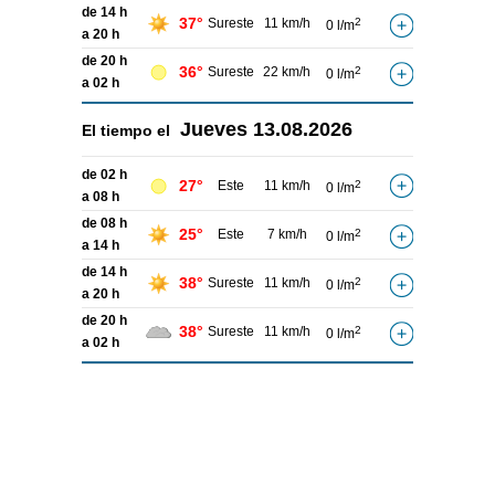
de 14 h
37°
Sureste
11 km/h
2
0 l/m
a 20 h
de 20 h
36°
Sureste
22 km/h
2
0 l/m
a 02 h
Jueves
13.08.2026
El tiempo el
de 02 h
27°
Este
11 km/h
2
0 l/m
a 08 h
de 08 h
25°
Este
7 km/h
2
0 l/m
a 14 h
de 14 h
38°
Sureste
11 km/h
2
0 l/m
a 20 h
de 20 h
38°
Sureste
11 km/h
2
0 l/m
a 02 h