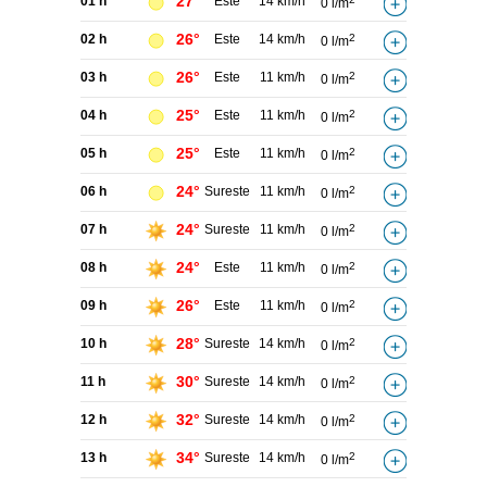
27°
01 h
Este
14 km/h
0 l/m
26°
02 h
Este
14 km/h
2
0 l/m
26°
03 h
Este
11 km/h
2
0 l/m
25°
04 h
Este
11 km/h
2
0 l/m
25°
05 h
Este
11 km/h
2
0 l/m
24°
06 h
Sureste
11 km/h
2
0 l/m
24°
07 h
Sureste
11 km/h
2
0 l/m
24°
08 h
Este
11 km/h
2
0 l/m
26°
09 h
Este
11 km/h
2
0 l/m
28°
10 h
Sureste
14 km/h
2
0 l/m
30°
11 h
Sureste
14 km/h
2
0 l/m
32°
12 h
Sureste
14 km/h
2
0 l/m
34°
13 h
Sureste
14 km/h
2
0 l/m