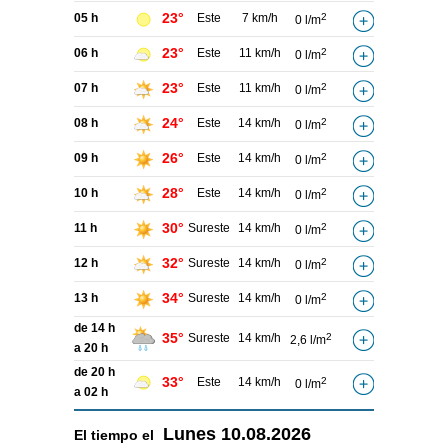
23°
05 h
Este
7 km/h
2
0 l/m
23°
06 h
Este
11 km/h
2
0 l/m
23°
07 h
Este
11 km/h
2
0 l/m
24°
08 h
Este
14 km/h
2
0 l/m
26°
09 h
Este
14 km/h
2
0 l/m
28°
10 h
Este
14 km/h
2
0 l/m
30°
11 h
Sureste
14 km/h
2
0 l/m
32°
12 h
Sureste
14 km/h
2
0 l/m
34°
13 h
Sureste
14 km/h
2
0 l/m
de 14 h
35°
Sureste
14 km/h
2
2,6 l/m
a 20 h
de 20 h
33°
Este
14 km/h
2
0 l/m
a 02 h
Lunes
10.08.2026
El tiempo el