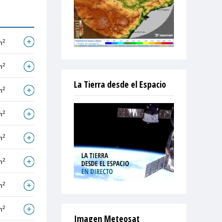
2
m
2
m
La Tierra desde el Espacio
2
m
2
m
2
m
2
m
2
m
2
m
Imagen Meteosat