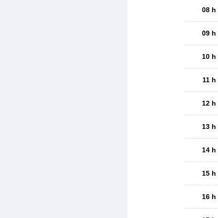
08 h
09 h
10 h
11 h
12 h
13 h
14 h
15 h
16 h