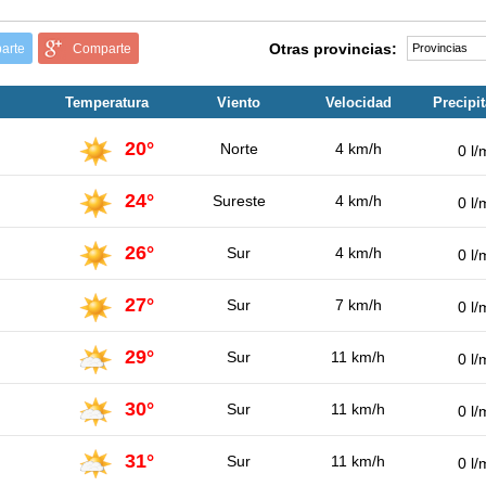
Otras provincias:
arte
Comparte
Temperatura
Viento
Velocidad
Precipi
20°
Norte
4 km/h
0 l/
24°
Sureste
4 km/h
0 l/
26°
Sur
4 km/h
0 l/
27°
Sur
7 km/h
0 l/
29°
Sur
11 km/h
0 l/
30°
Sur
11 km/h
0 l/
31°
Sur
11 km/h
0 l/