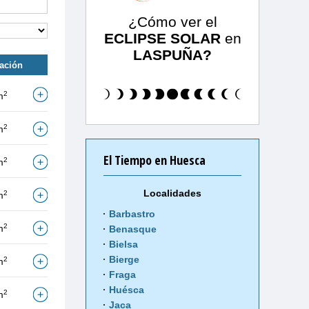
¿Cómo ver el
ECLIPSE SOLAR
en
LASPUÑA?
tación
2
m
2
m
El Tiempo en Huesca
2
m
Localidades
2
m
Barbastro
2
m
Benasque
Bielsa
Bierge
2
m
Fraga
Huésca
2
m
Jaca