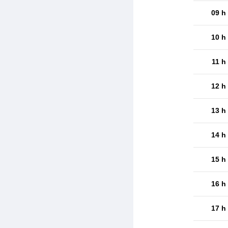
09 h
10 h
11 h
12 h
13 h
14 h
15 h
16 h
17 h