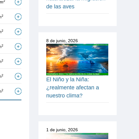
2
/m
de las aves
2
m
2
m
8 de junio, 2026
2
m
2
m
2
m
El Niño y la Niña:
¿realmente afectan a
2
m
nuestro clima?
1 de junio, 2026