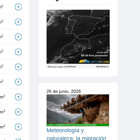
2
m
2
m
2
m
2
m
2
m
2
m
26 de junio, 2026
2
/m
2
/m
2
/m
Meteorología y
naturaleza: la migración