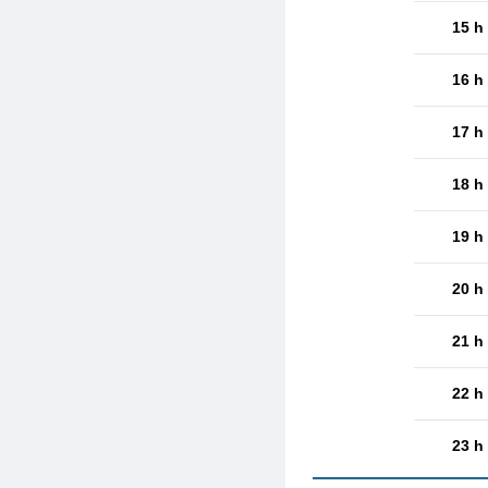
15 h
16 h
17 h
18 h
19 h
20 h
21 h
22 h
23 h