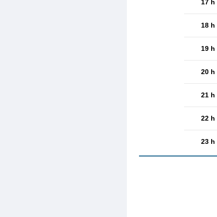
17 h
18 h
19 h
20 h
21 h
22 h
23 h