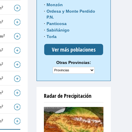
Monzón
2
m
Ordesa y Monte Perdido
P.N.
2
m
Panticosa
Sabiñánigo
2
/m
Torla
Ver más poblaciones
2
m
Otras Provincias:
2
m
2
m
2
m
Radar de Precipitación
2
m
2
m