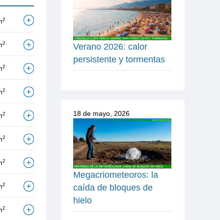
2
m
2
m
Verano 2026: calor
persistente y tormentas
2
m
2
m
18 de mayo, 2026
2
m
2
m
2
m
Megacriometeoros: la
2
m
caída de bloques de
hielo
2
m