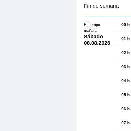
Fin de semana
00 h
El tiempo
mañana
Sábado
01 h
08.08.2026
02 h
03 h
04 h
05 h
06 h
07 h