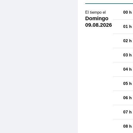
00 h
El tiempo el
Domingo
09.08.2026
01 h
02 h
03 h
04 h
05 h
06 h
07 h
08 h