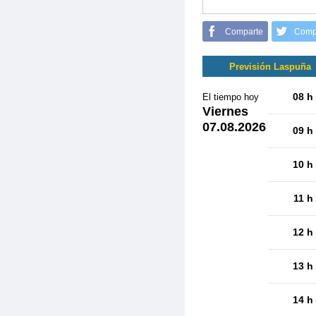
Comparte
Comp
Previsión Laspuña
08 h
El tiempo hoy
Viernes
07.08.2026
09 h
10 h
11 h
12 h
13 h
14 h