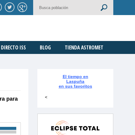
DIRECTO ISS
BLOG
TIENDA ASTROMET
El tiempo en
Laspuña
en sus favoritos
<
ra para