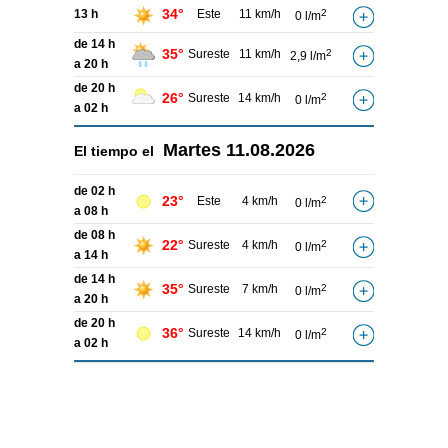
34°
13 h
Este
11 km/h
2
0 l/m
de 14 h
35°
Sureste
11 km/h
2
2,9 l/m
a 20 h
de 20 h
26°
Sureste
14 km/h
2
0 l/m
a 02 h
Martes
11.08.2026
El tiempo el
de 02 h
23°
Este
4 km/h
2
0 l/m
a 08 h
de 08 h
22°
Sureste
4 km/h
2
0 l/m
a 14 h
de 14 h
35°
Sureste
7 km/h
2
0 l/m
a 20 h
de 20 h
36°
Sureste
14 km/h
2
0 l/m
a 02 h