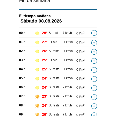
Fin de semana
El tiempo
mañana
Sábado
08.08.2026
28°
00 h
Sureste
7 km/h
2
0 l/m
27°
01 h
Este
11 km/h
2
0 l/m
26°
02 h
Sureste
11 km/h
2
0 l/m
25°
03 h
Este
11 km/h
2
0 l/m
25°
04 h
Sureste
11 km/h
2
0 l/m
24°
05 h
Sureste
11 km/h
2
0 l/m
24°
06 h
Sureste
7 km/h
2
0 l/m
23°
07 h
Sureste
7 km/h
2
0 l/m
24°
08 h
Sureste
7 km/h
2
0 l/m
26°
09 h
Sureste
7 km/h
2
0 l/m