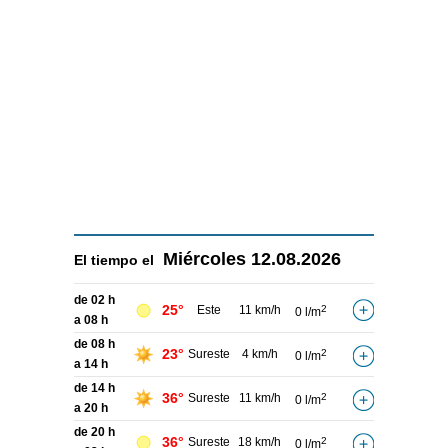
Miércoles
12.08.2026
El tiempo el
de 02 h
25°
Este
11 km/h
2
0 l/m
a 08 h
de 08 h
23°
Sureste
4 km/h
2
0 l/m
a 14 h
de 14 h
36°
Sureste
11 km/h
2
0 l/m
a 20 h
de 20 h
36°
Sureste
18 km/h
2
0 l/m