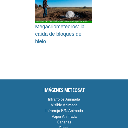
Megacriometeoros: la
caída de bloques de
hielo
IMÁGENES METEOSAT
Infrarrojos Animada
Visible Animada
Infrarrojo B/N Animada
Vapor Animada
Canarias
Global