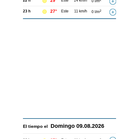
29°
22 h
Este
14 km/h
0 l/m
27°
23 h
Este
11 km/h
2
0 l/m
Domingo
09.08.2026
El tiempo el