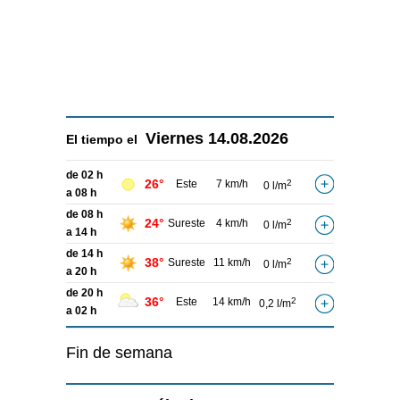
Viernes
14.08.2026
El tiempo el
de 02 h
26°
Este
7 km/h
2
0 l/m
a 08 h
de 08 h
24°
Sureste
4 km/h
2
0 l/m
a 14 h
de 14 h
38°
Sureste
11 km/h
2
0 l/m
a 20 h
de 20 h
36°
Este
14 km/h
2
0,2 l/m
a 02 h
Fin de semana