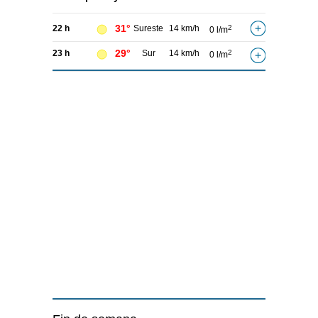
31°
22 h
Sureste
14 km/h
2
0 l/m
29°
23 h
Sur
14 km/h
2
0 l/m