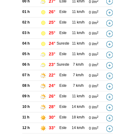
27°
00 h
Este
11 km/h
2
0 l/m
26°
01 h
Este
11 km/h
2
0 l/m
25°
02 h
Este
11 km/h
2
0 l/m
25°
03 h
Este
11 km/h
2
0 l/m
24°
04 h
Sureste
11 km/h
2
0 l/m
23°
05 h
Este
11 km/h
2
0 l/m
23°
06 h
Sureste
7 km/h
2
0 l/m
22°
07 h
Este
7 km/h
2
0 l/m
24°
08 h
Este
7 km/h
2
0 l/m
26°
09 h
Este
11 km/h
2
0 l/m
28°
10 h
Este
14 km/h
2
0 l/m
30°
11 h
Este
18 km/h
2
0 l/m
33°
12 h
Este
14 km/h
2
0 l/m