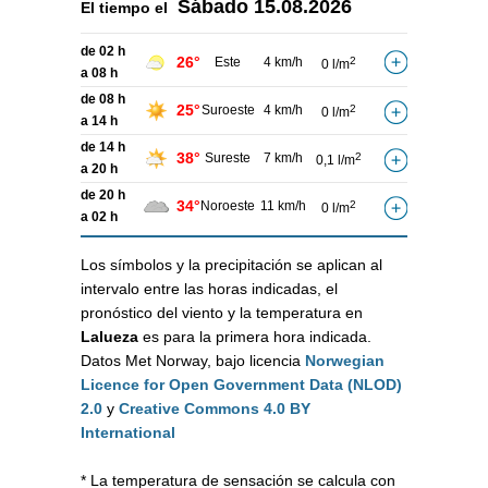
Sábado
15.08.2026
El tiempo el
de 02 h
26°
Este
4 km/h
2
0 l/m
a 08 h
de 08 h
25°
Suroeste
4 km/h
2
0 l/m
a 14 h
de 14 h
38°
Sureste
7 km/h
2
0,1 l/m
a 20 h
de 20 h
34°
Noroeste
11 km/h
2
0 l/m
a 02 h
Los símbolos y la precipitación se aplican al
intervalo entre las horas indicadas, el
pronóstico del viento y la temperatura en
Lalueza
es para la primera hora indicada.
Datos Met Norway, bajo licencia
Norwegian
Licence for Open Government Data (NLOD)
2.0
y
Creative Commons 4.0 BY
International
* La temperatura de sensación se calcula con