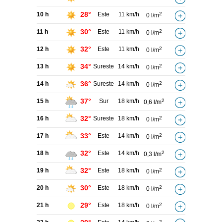
28°
10 h
Este
11 km/h
2
0 l/m
30°
11 h
Este
11 km/h
2
0 l/m
32°
12 h
Este
11 km/h
2
0 l/m
34°
13 h
Sureste
14 km/h
2
0 l/m
36°
14 h
Sureste
14 km/h
2
0 l/m
37°
15 h
Sur
18 km/h
2
0,6 l/m
32°
16 h
Sureste
18 km/h
2
0 l/m
33°
17 h
Este
14 km/h
2
0 l/m
32°
18 h
Este
14 km/h
2
0,3 l/m
32°
19 h
Este
18 km/h
2
0 l/m
30°
20 h
Este
18 km/h
2
0 l/m
29°
21 h
Este
18 km/h
2
0 l/m
2