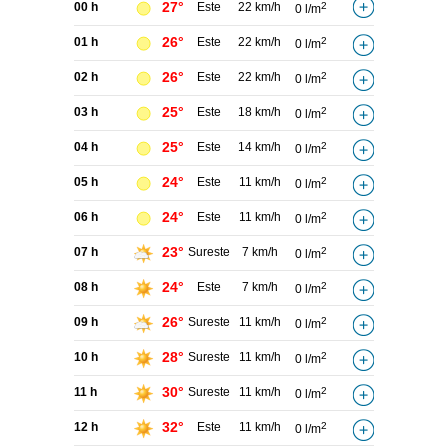
27°
00 h
Este
22 km/h
2
0 l/m
26°
01 h
Este
22 km/h
2
0 l/m
26°
02 h
Este
22 km/h
2
0 l/m
25°
03 h
Este
18 km/h
2
0 l/m
25°
04 h
Este
14 km/h
2
0 l/m
24°
05 h
Este
11 km/h
2
0 l/m
24°
06 h
Este
11 km/h
2
0 l/m
23°
07 h
Sureste
7 km/h
2
0 l/m
24°
08 h
Este
7 km/h
2
0 l/m
26°
09 h
Sureste
11 km/h
2
0 l/m
28°
10 h
Sureste
11 km/h
2
0 l/m
30°
11 h
Sureste
11 km/h
2
0 l/m
32°
12 h
Este
11 km/h
2
0 l/m