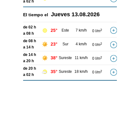
a 02 h
Jueves
13.08.2026
El tiempo el
de 02 h
25°
Este
7 km/h
2
0 l/m
a 08 h
de 08 h
23°
Sur
4 km/h
2
0 l/m
a 14 h
de 14 h
38°
Sureste
11 km/h
2
0 l/m
a 20 h
de 20 h
35°
Sureste
18 km/h
2
0 l/m
a 02 h