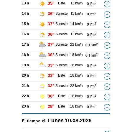
35°
13 h
Este
11 km/h
2
0 l/m
36°
14 h
Sureste
11 km/h
2
0 l/m
37°
15 h
Sureste
14 km/h
2
0 l/m
38°
16 h
Sureste
11 km/h
2
0 l/m
37°
17 h
Sureste
22 km/h
2
0,1 l/m
36°
18 h
Sureste
18 km/h
2
0,1 l/m
33°
19 h
Sureste
18 km/h
2
0 l/m
33°
20 h
Este
18 km/h
2
0 l/m
32°
21 h
Sureste
22 km/h
2
0 l/m
30°
22 h
Este
18 km/h
2
0 l/m
28°
23 h
Este
18 km/h
2
0 l/m
Lunes
10.08.2026
El tiempo el