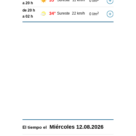
35°
Sureste
11 km/h
0 l/m
a 20 h
de 20 h
34°
Sureste
22 km/h
2
0 l/m
a 02 h
Miércoles
12.08.2026
El tiempo el