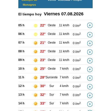
Monegros
Viernes
07.08.2026
El tiempo hoy
22°
05 h
Oeste
11 km/h
2
0 l/m
22°
06 h
Oeste
11 km/h
2
0 l/m
21°
07 h
Oeste
11 km/h
2
0 l/m
22°
08 h
Oeste
11 km/h
2
0 l/m
23°
09 h
Oeste
11 km/h
2
0 l/m
25°
10 h
Oeste
7 km/h
2
0 l/m
28°
11 h
Suroeste
7 km/h
2
0 l/m
30°
12 h
Sur
4 km/h
2
0 l/m
32°
13 h
Sur
7 km/h
2
0 l/m
33°
14 h
Sur
7 km/h
2
0 l/m