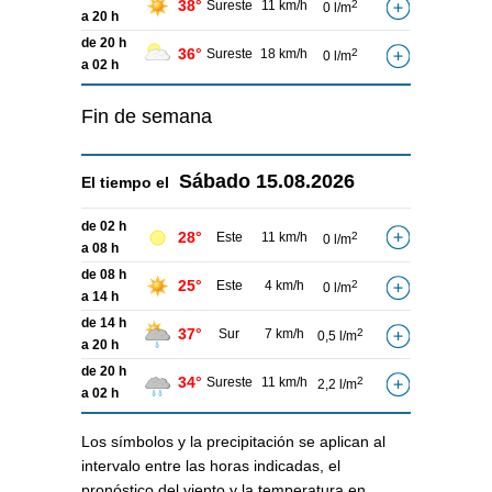
38°
Sureste
11 km/h
2
0 l/m
a 20 h
de 20 h
36°
Sureste
18 km/h
2
0 l/m
a 02 h
Fin de semana
Sábado
15.08.2026
El tiempo el
de 02 h
28°
Este
11 km/h
2
0 l/m
a 08 h
de 08 h
25°
Este
4 km/h
2
0 l/m
a 14 h
de 14 h
37°
Sur
7 km/h
2
0,5 l/m
a 20 h
de 20 h
34°
Sureste
11 km/h
2
2,2 l/m
a 02 h
Los símbolos y la precipitación se aplican al
intervalo entre las horas indicadas, el
pronóstico del viento y la temperatura en