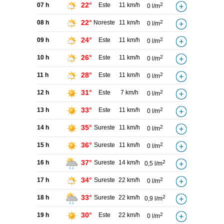
22°
07 h
Este
11 km/h
2
0 l/m
22°
08 h
Noreste
11 km/h
2
0 l/m
24°
09 h
Este
11 km/h
2
0 l/m
26°
10 h
Este
11 km/h
2
0 l/m
28°
11 h
Este
11 km/h
2
0 l/m
31°
12 h
Este
7 km/h
2
0 l/m
33°
13 h
Este
11 km/h
2
0 l/m
35°
14 h
Sureste
11 km/h
2
0 l/m
36°
15 h
Sureste
11 km/h
2
0 l/m
37°
16 h
Sureste
14 km/h
2
0,5 l/m
34°
17 h
Sureste
22 km/h
2
0 l/m
33°
18 h
Sureste
22 km/h
2
0,9 l/m
30°
19 h
Este
22 km/h
2
0 l/m