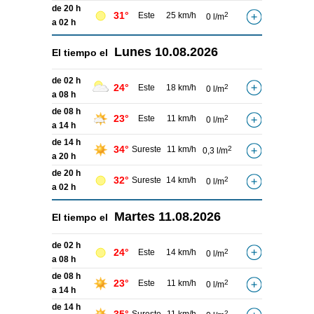
de 20 h
31°
Este
25 km/h
2
0 l/m
a 02 h
Lunes
10.08.2026
El tiempo el
de 02 h
24°
Este
18 km/h
2
0 l/m
a 08 h
de 08 h
23°
Este
11 km/h
2
0 l/m
a 14 h
de 14 h
34°
Sureste
11 km/h
2
0,3 l/m
a 20 h
de 20 h
32°
Sureste
14 km/h
2
0 l/m
a 02 h
Martes
11.08.2026
El tiempo el
de 02 h
24°
Este
14 km/h
2
0 l/m
a 08 h
de 08 h
23°
Este
11 km/h
2
0 l/m
a 14 h
de 14 h
2