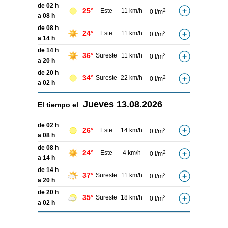
de 02 h
25°
Este
11 km/h
2
0 l/m
a 08 h
de 08 h
24°
Este
11 km/h
2
0 l/m
a 14 h
de 14 h
36°
Sureste
11 km/h
2
0 l/m
a 20 h
de 20 h
34°
Sureste
22 km/h
2
0 l/m
a 02 h
Jueves
13.08.2026
El tiempo el
de 02 h
26°
Este
14 km/h
2
0 l/m
a 08 h
de 08 h
24°
Este
4 km/h
2
0 l/m
a 14 h
de 14 h
37°
Sureste
11 km/h
2
0 l/m
a 20 h
de 20 h
35°
Sureste
18 km/h
2
0 l/m
a 02 h