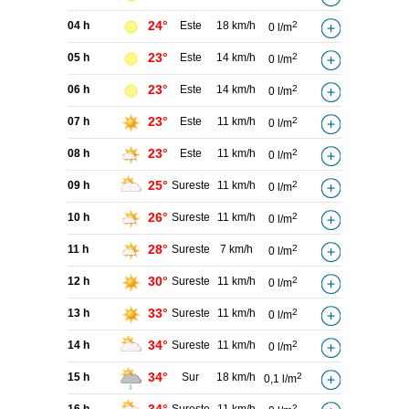
24°
04 h
Este
18 km/h
2
0 l/m
23°
05 h
Este
14 km/h
2
0 l/m
23°
06 h
Este
14 km/h
2
0 l/m
23°
07 h
Este
11 km/h
2
0 l/m
23°
08 h
Este
11 km/h
2
0 l/m
25°
09 h
Sureste
11 km/h
2
0 l/m
26°
10 h
Sureste
11 km/h
2
0 l/m
28°
11 h
Sureste
7 km/h
2
0 l/m
30°
12 h
Sureste
11 km/h
2
0 l/m
33°
13 h
Sureste
11 km/h
2
0 l/m
34°
14 h
Sureste
11 km/h
2
0 l/m
34°
15 h
Sur
18 km/h
2
0,1 l/m
2