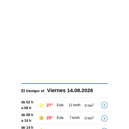
Viernes
14.08.2026
El tiempo el
de 02 h
27°
Este
11 km/h
2
0 l/m
a 08 h
de 08 h
25°
Este
7 km/h
2
0 l/m
a 14 h
de 14 h