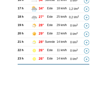
34°
16 h
Sureste
11 km/h
0 l/m
34°
17 h
Este
18 km/h
2
1,2 l/m
27°
18 h
Este
25 km/h
2
0,2 l/m
28°
19 h
Este
29 km/h
2
0 l/m
29°
20 h
Este
22 km/h
2
0 l/m
28°
21 h
Sureste
14 km/h
2
0 l/m
26°
22 h
Este
11 km/h
2
0 l/m
26°
23 h
Este
14 km/h
2
0 l/m