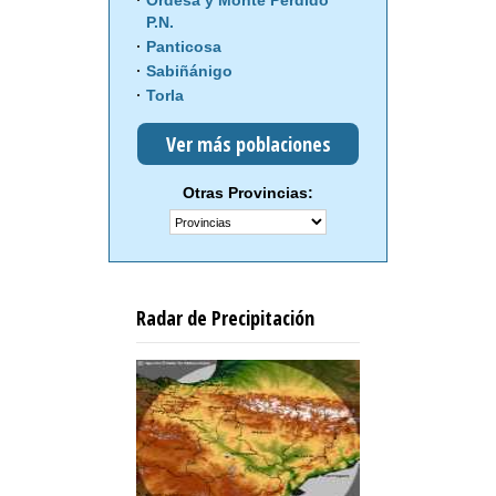
Ordesa y Monte Perdido
P.N.
Panticosa
Sabiñánigo
Torla
Ver más poblaciones
Otras Provincias:
Radar de Precipitación