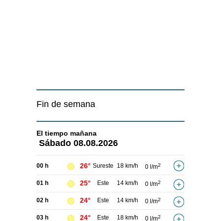
Fin de semana
El tiempo
mañana
Sábado
08.08.2026
26°
00 h
Sureste
18 km/h
2
0 l/m
25°
01 h
Este
14 km/h
2
0 l/m
24°
02 h
Este
14 km/h
2
0 l/m
24°
03 h
Este
18 km/h
2
0 l/m