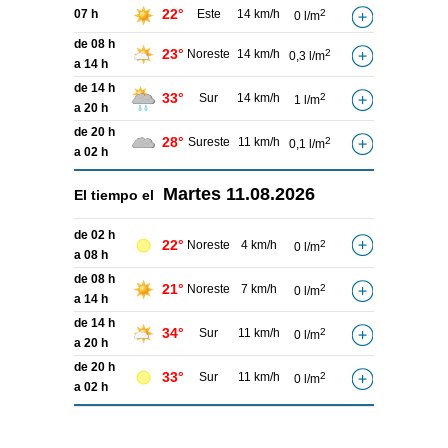
22°
07 h
Este
14 km/h
2
0 l/m
de 08 h
23°
Noreste
14 km/h
2
0,3 l/m
a 14 h
de 14 h
33°
Sur
14 km/h
2
1 l/m
a 20 h
de 20 h
28°
Sureste
11 km/h
2
0,1 l/m
a 02 h
Martes
11.08.2026
El tiempo el
de 02 h
22°
Noreste
4 km/h
2
0 l/m
a 08 h
de 08 h
21°
Noreste
7 km/h
2
0 l/m
a 14 h
de 14 h
34°
Sur
11 km/h
2
0 l/m
a 20 h
de 20 h
33°
Sur
11 km/h
2
0 l/m
a 02 h