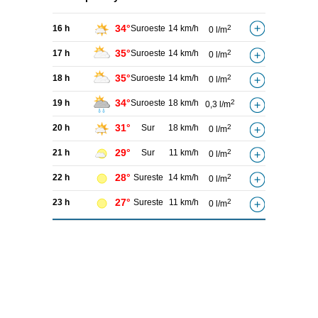
34°
16 h
Suroeste
14 km/h
2
0 l/m
35°
17 h
Suroeste
14 km/h
2
0 l/m
35°
18 h
Suroeste
14 km/h
2
0 l/m
34°
19 h
Suroeste
18 km/h
2
0,3 l/m
31°
20 h
Sur
18 km/h
2
0 l/m
29°
21 h
Sur
11 km/h
2
0 l/m
28°
22 h
Sureste
14 km/h
2
0 l/m
27°
23 h
Sureste
11 km/h
2
0 l/m