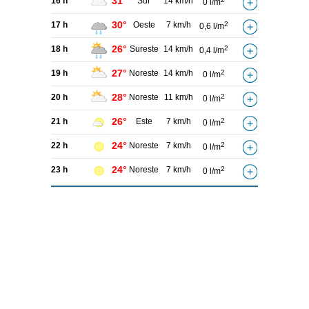
31°
16 h
Sur
14 km/h
0 l/m
30°
17 h
Oeste
7 km/h
2
0,6 l/m
26°
18 h
Sureste
14 km/h
2
0,4 l/m
27°
19 h
Noreste
14 km/h
2
0 l/m
28°
20 h
Noreste
11 km/h
2
0 l/m
26°
21 h
Este
7 km/h
2
0 l/m
24°
22 h
Noreste
7 km/h
2
0 l/m
24°
23 h
Noreste
7 km/h
2
0 l/m