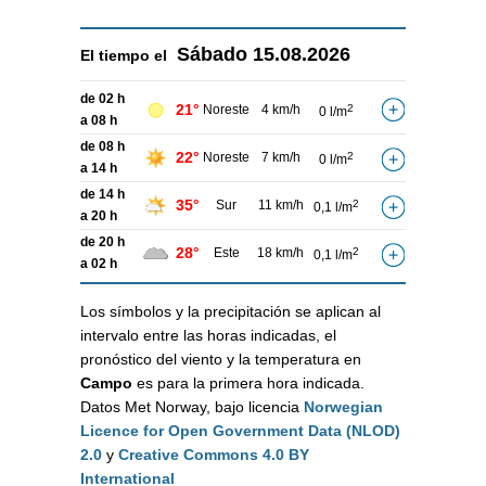
Sábado
15.08.2026
El tiempo el
de 02 h
21°
Noreste
4 km/h
2
0 l/m
a 08 h
de 08 h
22°
Noreste
7 km/h
2
0 l/m
a 14 h
de 14 h
35°
Sur
11 km/h
2
0,1 l/m
a 20 h
de 20 h
28°
Este
18 km/h
2
0,1 l/m
a 02 h
Los símbolos y la precipitación se aplican al
intervalo entre las horas indicadas, el
pronóstico del viento y la temperatura en
Campo
es para la primera hora indicada.
Datos Met Norway, bajo licencia
Norwegian
Licence for Open Government Data (NLOD)
2.0
y
Creative Commons 4.0 BY
International