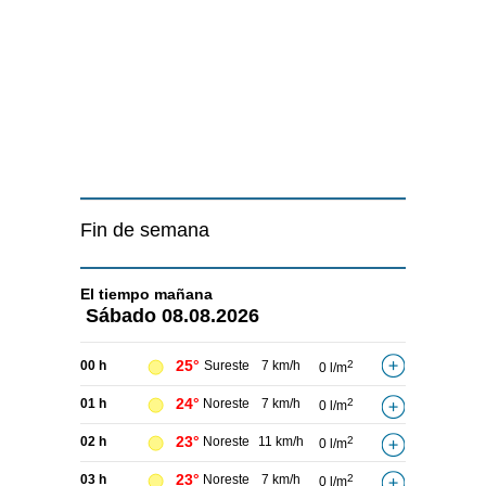
Fin de semana
El tiempo
mañana
Sábado
08.08.2026
25°
00 h
Sureste
7 km/h
2
0 l/m
24°
01 h
Noreste
7 km/h
2
0 l/m
23°
02 h
Noreste
11 km/h
2
0 l/m
23°
03 h
Noreste
7 km/h
2
0 l/m