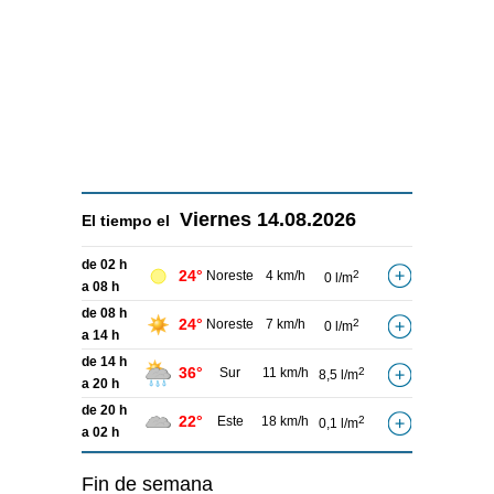
Viernes
14.08.2026
El tiempo el
de 02 h
24°
Noreste
4 km/h
2
0 l/m
a 08 h
de 08 h
24°
Noreste
7 km/h
2
0 l/m
a 14 h
de 14 h
36°
Sur
11 km/h
2
8,5 l/m
a 20 h
de 20 h
22°
Este
18 km/h
2
0,1 l/m
a 02 h
Fin de semana