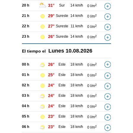
31°
20 h
Sur
14 km/h
2
0 l/m
29°
21 h
Sureste
14 km/h
2
0 l/m
27°
22 h
Sureste
11 km/h
2
0 l/m
26°
23 h
Sureste
14 km/h
2
0 l/m
Lunes
10.08.2026
El tiempo el
26°
00 h
Este
18 km/h
2
0 l/m
25°
01 h
Este
18 km/h
2
0 l/m
24°
02 h
Este
18 km/h
2
0 l/m
24°
03 h
Este
18 km/h
2
0 l/m
24°
04 h
Este
18 km/h
2
0 l/m
23°
05 h
Este
18 km/h
2
0 l/m
23°
06 h
Este
18 km/h
2
0 l/m