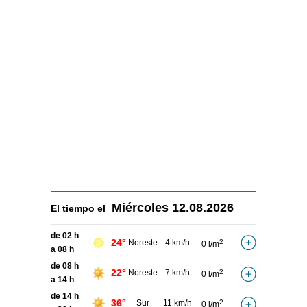
Miércoles
12.08.2026
El tiempo el
de 02 h
24°
Noreste
4 km/h
2
0 l/m
a 08 h
de 08 h
22°
Noreste
7 km/h
2
0 l/m
a 14 h
de 14 h
36°
Sur
11 km/h
2
0 l/m