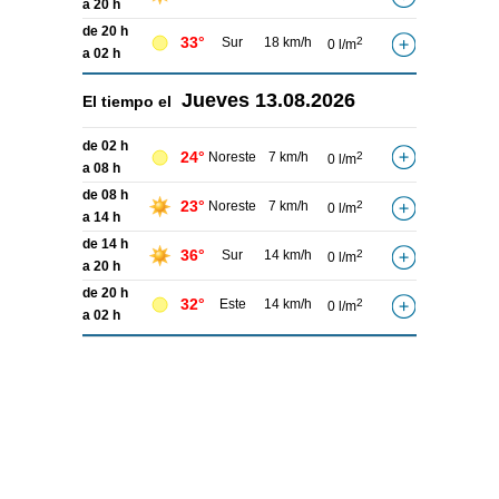
a 20 h
de 20 h
33°
Sur
18 km/h
2
0 l/m
a 02 h
Jueves
13.08.2026
El tiempo el
de 02 h
24°
Noreste
7 km/h
2
0 l/m
a 08 h
de 08 h
23°
Noreste
7 km/h
2
0 l/m
a 14 h
de 14 h
36°
Sur
14 km/h
2
0 l/m
a 20 h
de 20 h
32°
Este
14 km/h
2
0 l/m
a 02 h