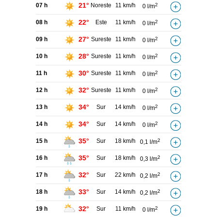
21°
07 h
Noreste
11 km/h
2
0 l/m
22°
08 h
Este
11 km/h
2
0 l/m
27°
09 h
Sureste
11 km/h
2
0 l/m
28°
10 h
Sureste
11 km/h
2
0 l/m
30°
11 h
Sureste
11 km/h
2
0 l/m
32°
12 h
Sureste
11 km/h
2
0 l/m
34°
13 h
Sur
14 km/h
2
0 l/m
34°
14 h
Sur
14 km/h
2
0 l/m
35°
15 h
Sur
18 km/h
2
0,1 l/m
35°
16 h
Sur
18 km/h
2
0,3 l/m
32°
17 h
Sur
22 km/h
2
0,2 l/m
33°
18 h
Sur
14 km/h
2
0,2 l/m
32°
19 h
Sur
11 km/h
2
0 l/m