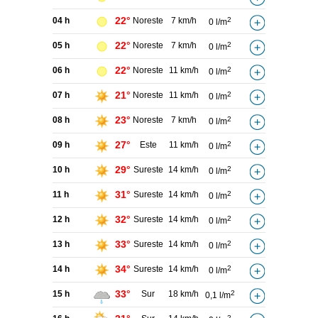
22°
04 h
Noreste
7 km/h
2
0 l/m
22°
05 h
Noreste
7 km/h
2
0 l/m
22°
06 h
Noreste
11 km/h
2
0 l/m
21°
07 h
Noreste
11 km/h
2
0 l/m
23°
08 h
Noreste
7 km/h
2
0 l/m
27°
09 h
Este
11 km/h
2
0 l/m
29°
10 h
Sureste
14 km/h
2
0 l/m
31°
11 h
Sureste
14 km/h
2
0 l/m
32°
12 h
Sureste
14 km/h
2
0 l/m
33°
13 h
Sureste
14 km/h
2
0 l/m
34°
14 h
Sureste
14 km/h
2
0 l/m
33°
15 h
Sur
18 km/h
2
0,1 l/m
2