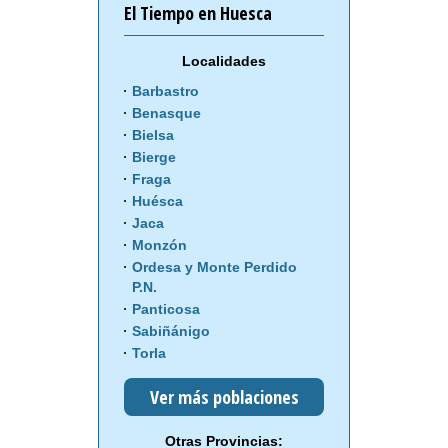
El Tiempo en Huesca
Localidades
Barbastro
Benasque
Bielsa
Bierge
Fraga
Huésca
Jaca
Monzón
Ordesa y Monte Perdido
P.N.
Panticosa
Sabiñánigo
Torla
Ver más poblaciones
Otras Provincias: