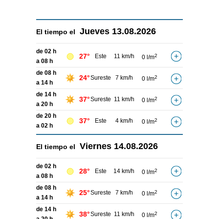
Jueves
13.08.2026
El tiempo el
de 02 h
27°
Este
11 km/h
2
0 l/m
a 08 h
de 08 h
24°
Sureste
7 km/h
2
0 l/m
a 14 h
de 14 h
37°
Sureste
11 km/h
2
0 l/m
a 20 h
de 20 h
37°
Este
4 km/h
2
0 l/m
a 02 h
Viernes
14.08.2026
El tiempo el
de 02 h
28°
Este
14 km/h
2
0 l/m
a 08 h
de 08 h
25°
Sureste
7 km/h
2
0 l/m
a 14 h
de 14 h
38°
Sureste
11 km/h
2
0 l/m