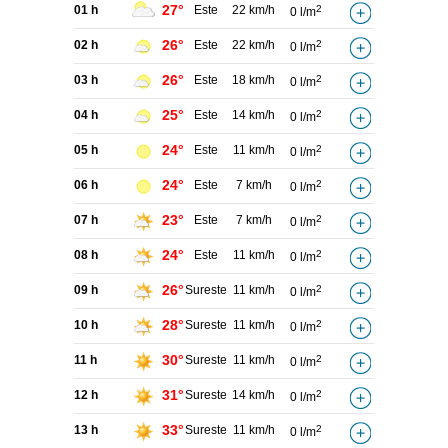
27°
01 h
Este
22 km/h
2
0 l/m
26°
02 h
Este
22 km/h
2
0 l/m
26°
03 h
Este
18 km/h
2
0 l/m
25°
04 h
Este
14 km/h
2
0 l/m
24°
05 h
Este
11 km/h
2
0 l/m
24°
06 h
Este
7 km/h
2
0 l/m
23°
07 h
Este
7 km/h
2
0 l/m
24°
08 h
Este
11 km/h
2
0 l/m
26°
09 h
Sureste
11 km/h
2
0 l/m
28°
10 h
Sureste
11 km/h
2
0 l/m
30°
11 h
Sureste
11 km/h
2
0 l/m
31°
12 h
Sureste
14 km/h
2
0 l/m
33°
13 h
Sureste
11 km/h
2
0 l/m