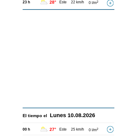
28°
23 h
Este
22 km/h
2
0 l/m
Lunes
10.08.2026
El tiempo el
27°
00 h
Este
25 km/h
2
0 l/m