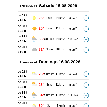
Sábado
15.08.2026
El tiempo el
de 02 h
28°
Este
14 km/h
2
0 l/m
a 08 h
de 08 h
25°
Este
11 km/h
2
0 l/m
a 14 h
de 14 h
36°
Sureste
14 km/h
2
1,8 l/m
a 20 h
de 20 h
31°
Norte
18 km/h
2
0 l/m
a 02 h
Domingo
16.08.2026
El tiempo el
de 02 h
25°
Sureste
11 km/h
2
0 l/m
a 08 h
de 08 h
23°
Este
11 km/h
2
0 l/m
a 14 h
de 14 h
34°
Sureste
11 km/h
2
1,3 l/m
a 20 h
de 20 h
30°
Sur
4 km/h
2
0 l/m