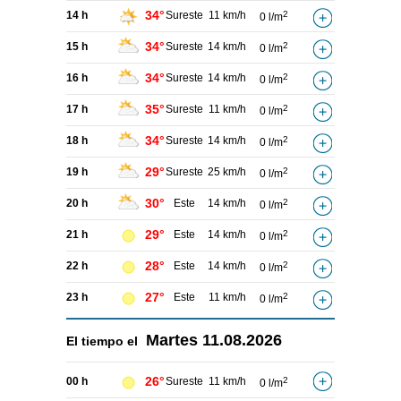
34°
14 h
Sureste
11 km/h
2
0 l/m
34°
15 h
Sureste
14 km/h
2
0 l/m
34°
16 h
Sureste
14 km/h
2
0 l/m
35°
17 h
Sureste
11 km/h
2
0 l/m
34°
18 h
Sureste
14 km/h
2
0 l/m
29°
19 h
Sureste
25 km/h
2
0 l/m
30°
20 h
Este
14 km/h
2
0 l/m
29°
21 h
Este
14 km/h
2
0 l/m
28°
22 h
Este
14 km/h
2
0 l/m
27°
23 h
Este
11 km/h
2
0 l/m
Martes
11.08.2026
El tiempo el
26°
00 h
Sureste
11 km/h
2
0 l/m