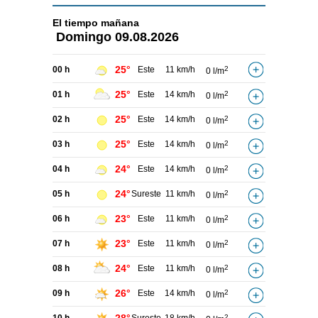
El tiempo
mañana
Domingo
09.08.2026
25°
00 h
Este
11 km/h
2
0 l/m
25°
01 h
Este
14 km/h
2
0 l/m
25°
02 h
Este
14 km/h
2
0 l/m
25°
03 h
Este
14 km/h
2
0 l/m
24°
04 h
Este
14 km/h
2
0 l/m
24°
05 h
Sureste
11 km/h
2
0 l/m
23°
06 h
Este
11 km/h
2
0 l/m
23°
07 h
Este
11 km/h
2
0 l/m
24°
08 h
Este
11 km/h
2
0 l/m
26°
09 h
Este
14 km/h
2
0 l/m
2