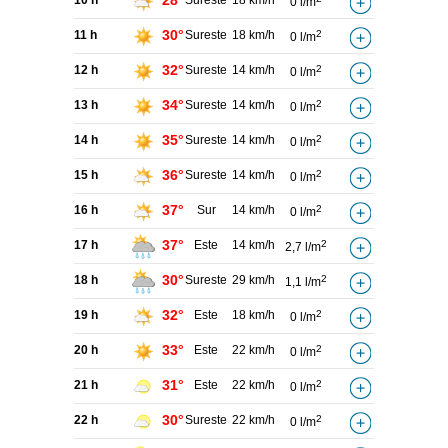
28°
10 h
Sureste
18 km/h
0 l/m
30°
11 h
Sureste
18 km/h
2
0 l/m
32°
12 h
Sureste
14 km/h
2
0 l/m
34°
13 h
Sureste
14 km/h
2
0 l/m
35°
14 h
Sureste
14 km/h
2
0 l/m
36°
15 h
Sureste
14 km/h
2
0 l/m
37°
16 h
Sur
14 km/h
2
0 l/m
37°
17 h
Este
14 km/h
2
2,7 l/m
30°
18 h
Sureste
29 km/h
2
1,1 l/m
32°
19 h
Este
18 km/h
2
0 l/m
33°
20 h
Este
22 km/h
2
0 l/m
31°
21 h
Este
22 km/h
2
0 l/m
30°
22 h
Sureste
22 km/h
2
0 l/m