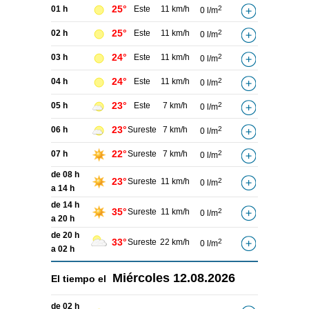
25°
01 h
Este
11 km/h
2
0 l/m
25°
02 h
Este
11 km/h
2
0 l/m
24°
03 h
Este
11 km/h
2
0 l/m
24°
04 h
Este
11 km/h
2
0 l/m
23°
05 h
Este
7 km/h
2
0 l/m
23°
06 h
Sureste
7 km/h
2
0 l/m
22°
07 h
Sureste
7 km/h
2
0 l/m
de 08 h
23°
Sureste
11 km/h
2
0 l/m
a 14 h
de 14 h
35°
Sureste
11 km/h
2
0 l/m
a 20 h
de 20 h
33°
Sureste
22 km/h
2
0 l/m
a 02 h
Miércoles
12.08.2026
El tiempo el
de 02 h