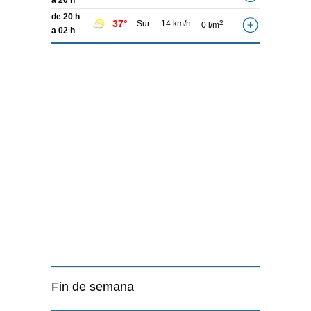
a 20 h
de 20 h
37°
Sur
14 km/h
2
0 l/m
a 02 h
Fin de semana