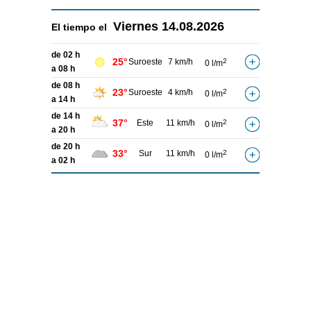
Viernes
14.08.2026
El tiempo el
de 02 h
25°
Suroeste
7 km/h
2
0 l/m
a 08 h
de 08 h
23°
Suroeste
4 km/h
2
0 l/m
a 14 h
de 14 h
37°
Este
11 km/h
2
0 l/m
a 20 h
de 20 h
33°
Sur
11 km/h
2
0 l/m
a 02 h