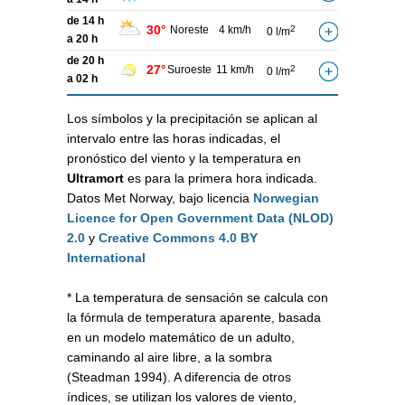
de 14 h
30°
Noreste
4 km/h
2
0 l/m
a 20 h
de 20 h
27°
Suroeste
11 km/h
2
0 l/m
a 02 h
Los símbolos y la precipitación se aplican al
intervalo entre las horas indicadas, el
pronóstico del viento y la temperatura en
Ultramort
es para la primera hora indicada.
Datos Met Norway, bajo licencia
Norwegian
Licence for Open Government Data (NLOD)
2.0
y
Creative Commons 4.0 BY
International
* La temperatura de sensación se calcula con
la fórmula de temperatura aparente, basada
en un modelo matemático de un adulto,
caminando al aire libre, a la sombra
(Steadman 1994). A diferencia de otros
índices, se utilizan los valores de viento,