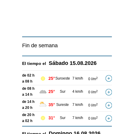
Fin de semana
Sábado
15.08.2026
El tiempo el
de 02 h
25°
Suroeste
7 km/h
2
0 l/m
a 08 h
de 08 h
25°
Sur
4 km/h
2
0 l/m
a 14 h
de 14 h
35°
Sureste
7 km/h
2
0 l/m
a 20 h
de 20 h
31°
Sur
7 km/h
2
0 l/m
a 02 h
Domingo
16.08.2026
El tiempo el