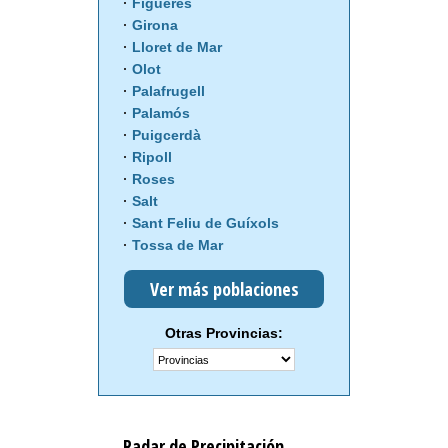
Figueres
Girona
Lloret de Mar
Olot
Palafrugell
Palamós
Puigcerdà
Ripoll
Roses
Salt
Sant Feliu de Guíxols
Tossa de Mar
Ver más poblaciones
Otras Provincias:
Radar de Precipitación