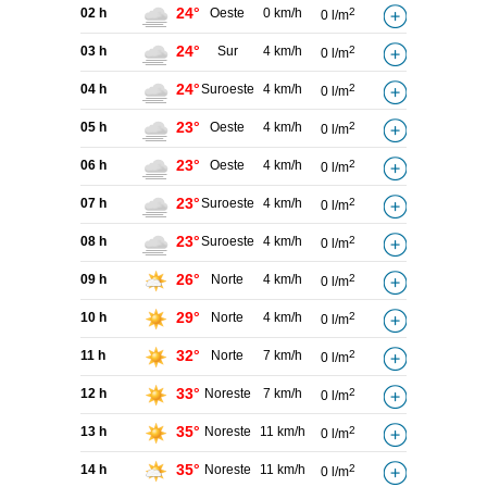
24°
02 h
Oeste
0 km/h
2
0 l/m
24°
03 h
Sur
4 km/h
2
0 l/m
24°
04 h
Suroeste
4 km/h
2
0 l/m
23°
05 h
Oeste
4 km/h
2
0 l/m
23°
06 h
Oeste
4 km/h
2
0 l/m
23°
07 h
Suroeste
4 km/h
2
0 l/m
23°
08 h
Suroeste
4 km/h
2
0 l/m
26°
09 h
Norte
4 km/h
2
0 l/m
29°
10 h
Norte
4 km/h
2
0 l/m
32°
11 h
Norte
7 km/h
2
0 l/m
33°
12 h
Noreste
7 km/h
2
0 l/m
35°
13 h
Noreste
11 km/h
2
0 l/m
35°
14 h
Noreste
11 km/h
2
0 l/m