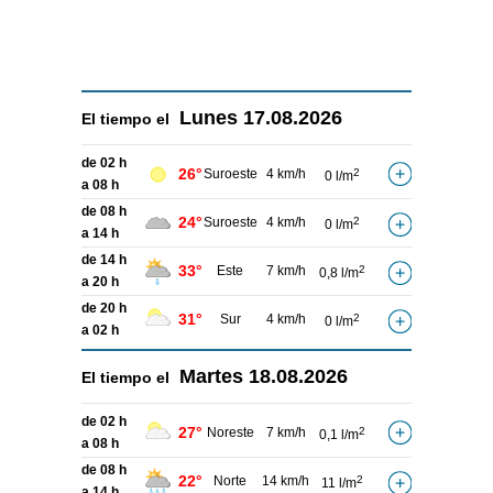
Lunes
17.08.2026
El tiempo el
de 02 h
26°
Suroeste
4 km/h
2
0 l/m
a 08 h
de 08 h
24°
Suroeste
4 km/h
2
0 l/m
a 14 h
de 14 h
33°
Este
7 km/h
2
0,8 l/m
a 20 h
de 20 h
31°
Sur
4 km/h
2
0 l/m
a 02 h
Martes
18.08.2026
El tiempo el
de 02 h
27°
Noreste
7 km/h
2
0,1 l/m
a 08 h
de 08 h
22°
Norte
14 km/h
2
11 l/m
a 14 h