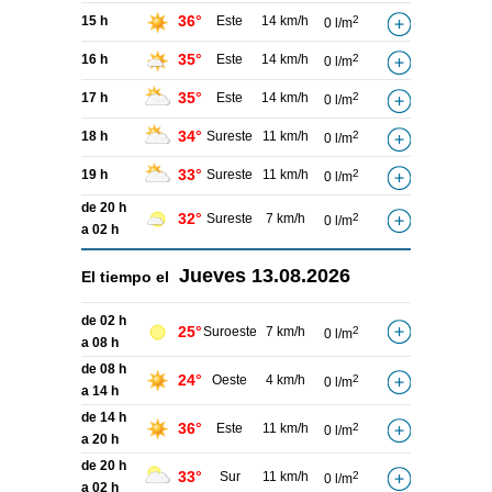
36°
15 h
Este
14 km/h
2
0 l/m
35°
16 h
Este
14 km/h
2
0 l/m
35°
17 h
Este
14 km/h
2
0 l/m
34°
18 h
Sureste
11 km/h
2
0 l/m
33°
19 h
Sureste
11 km/h
2
0 l/m
de 20 h
32°
Sureste
7 km/h
2
0 l/m
a 02 h
Jueves
13.08.2026
El tiempo el
de 02 h
25°
Suroeste
7 km/h
2
0 l/m
a 08 h
de 08 h
24°
Oeste
4 km/h
2
0 l/m
a 14 h
de 14 h
36°
Este
11 km/h
2
0 l/m
a 20 h
de 20 h
33°
Sur
11 km/h
2
0 l/m
a 02 h