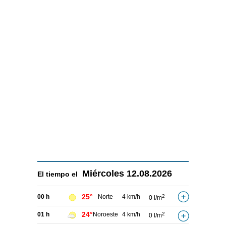
Miércoles
12.08.2026
El tiempo el
25°
00 h
Norte
4 km/h
2
0 l/m
24°
01 h
Noroeste
4 km/h
2
0 l/m