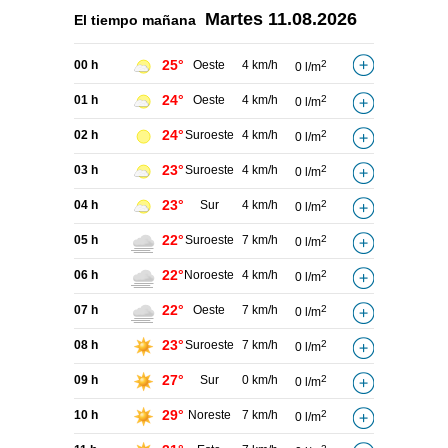
Martes
11.08.2026
El tiempo
mañana
25°
00 h
Oeste
4 km/h
2
0 l/m
24°
01 h
Oeste
4 km/h
2
0 l/m
24°
02 h
Suroeste
4 km/h
2
0 l/m
23°
03 h
Suroeste
4 km/h
2
0 l/m
23°
04 h
Sur
4 km/h
2
0 l/m
22°
05 h
Suroeste
7 km/h
2
0 l/m
22°
06 h
Noroeste
4 km/h
2
0 l/m
22°
07 h
Oeste
7 km/h
2
0 l/m
23°
08 h
Suroeste
7 km/h
2
0 l/m
27°
09 h
Sur
0 km/h
2
0 l/m
29°
10 h
Noreste
7 km/h
2
0 l/m