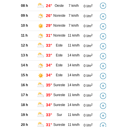
24°
08 h
Oeste
7 km/h
2
0 l/m
26°
09 h
Noreste
7 km/h
2
0 l/m
29°
10 h
Noreste
7 km/h
2
0 l/m
31°
11 h
Noreste
11 km/h
2
0 l/m
33°
12 h
Este
11 km/h
2
0 l/m
33°
13 h
Este
14 km/h
2
0 l/m
34°
14 h
Este
14 km/h
2
0 l/m
34°
15 h
Este
14 km/h
2
0 l/m
35°
16 h
Sureste
14 km/h
2
0 l/m
35°
17 h
Sureste
11 km/h
2
0 l/m
34°
18 h
Sureste
14 km/h
2
0 l/m
33°
19 h
Sur
11 km/h
2
0 l/m
31°
20 h
Sureste
11 km/h
2
0 l/m