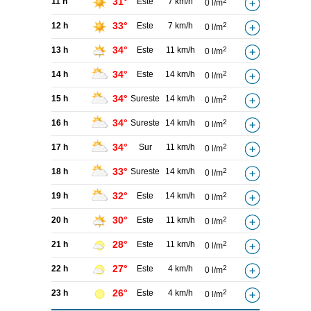
31°
11 h
Este
7 km/h
2
0 l/m
33°
12 h
Este
7 km/h
2
0 l/m
34°
13 h
Este
11 km/h
2
0 l/m
34°
14 h
Este
14 km/h
2
0 l/m
34°
15 h
Sureste
14 km/h
2
0 l/m
34°
16 h
Sureste
14 km/h
2
0 l/m
34°
17 h
Sur
11 km/h
2
0 l/m
33°
18 h
Sureste
14 km/h
2
0 l/m
32°
19 h
Este
14 km/h
2
0 l/m
30°
20 h
Este
11 km/h
2
0 l/m
28°
21 h
Este
11 km/h
2
0 l/m
27°
22 h
Este
4 km/h
2
0 l/m
26°
23 h
Este
4 km/h
2
0 l/m