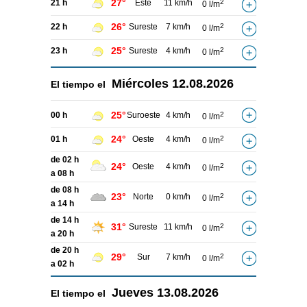
27°
21 h
Este
11 km/h
2
0 l/m
26°
22 h
Sureste
7 km/h
2
0 l/m
25°
23 h
Sureste
4 km/h
2
0 l/m
Miércoles
12.08.2026
El tiempo el
25°
00 h
Suroeste
4 km/h
2
0 l/m
24°
01 h
Oeste
4 km/h
2
0 l/m
de 02 h
24°
Oeste
4 km/h
2
0 l/m
a 08 h
de 08 h
23°
Norte
0 km/h
2
0 l/m
a 14 h
de 14 h
31°
Sureste
11 km/h
2
0 l/m
a 20 h
de 20 h
29°
Sur
7 km/h
2
0 l/m
a 02 h
Jueves
13.08.2026
El tiempo el