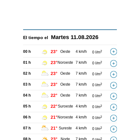
Martes
11.08.2026
El tiempo el
23°
00 h
Oeste
4 km/h
2
0 l/m
23°
01 h
Noroeste
7 km/h
2
0 l/m
23°
02 h
Oeste
7 km/h
2
0 l/m
23°
03 h
Oeste
7 km/h
2
0 l/m
22°
04 h
Oeste
7 km/h
2
0 l/m
22°
05 h
Suroeste
4 km/h
2
0 l/m
21°
06 h
Noroeste
4 km/h
2
0 l/m
21°
07 h
Sureste
4 km/h
2
0 l/m
23°
08 h
Norte
7 km/h
2
0 l/m