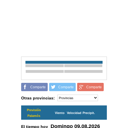
Comparte
Comparte
Comparte
Otras provincias:
Previsión
Viento
Velocidad
Precipit.
Palamós
Domingo
09.08.2026
El tiempo hoy