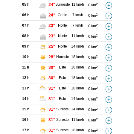
24°
05 h
Suroeste
11 km/h
2
0 l/m
24°
06 h
Oeste
7 km/h
2
0 l/m
23°
07 h
Norte
7 km/h
2
0 l/m
23°
08 h
Norte
11 km/h
2
0 l/m
25°
09 h
Norte
14 km/h
2
0 l/m
28°
10 h
Noreste
18 km/h
2
0 l/m
30°
11 h
Este
18 km/h
2
0 l/m
30°
12 h
Este
18 km/h
2
0 l/m
31°
13 h
Este
18 km/h
2
0 l/m
31°
14 h
Este
14 km/h
2
0 l/m
31°
15 h
Sureste
14 km/h
2
0 l/m
31°
16 h
Sureste
11 km/h
2
0 l/m
31°
17 h
Sureste
18 km/h
2
0 l/m