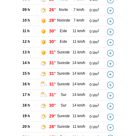
26°
09 h
Norte
7 km/h
2
0 l/m
28°
10 h
Noreste
7 km/h
2
0 l/m
30°
11 h
Este
11 km/h
2
0 l/m
30°
12 h
Este
11 km/h
2
0 l/m
31°
13 h
Sureste
11 km/h
2
0 l/m
31°
14 h
Sureste
14 km/h
2
0 l/m
31°
15 h
Sureste
14 km/h
2
0 l/m
31°
16 h
Sureste
14 km/h
2
0 l/m
31°
17 h
Sur
14 km/h
2
0 l/m
30°
18 h
Sur
14 km/h
2
0 l/m
29°
19 h
Sureste
11 km/h
2
0 l/m
28°
20 h
Sureste
11 km/h
2
0 l/m