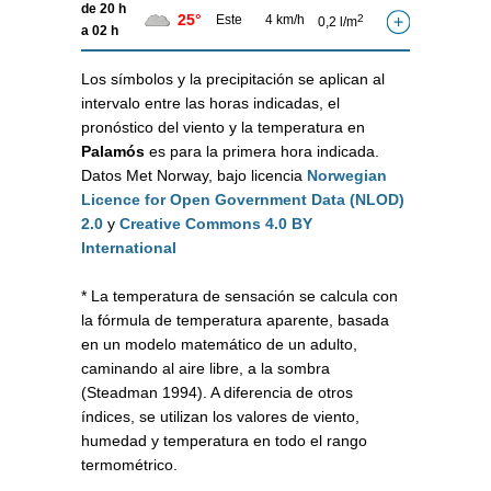
de 20 h
25°
Este
4 km/h
2
0,2 l/m
a 02 h
Los símbolos y la precipitación se aplican al
intervalo entre las horas indicadas, el
pronóstico del viento y la temperatura en
Palamós
es para la primera hora indicada.
Datos Met Norway, bajo licencia
Norwegian
Licence for Open Government Data (NLOD)
2.0
y
Creative Commons 4.0 BY
International
* La temperatura de sensación se calcula con
la fórmula de temperatura aparente, basada
en un modelo matemático de un adulto,
caminando al aire libre, a la sombra
(Steadman 1994). A diferencia de otros
índices, se utilizan los valores de viento,
humedad y temperatura en todo el rango
termométrico.