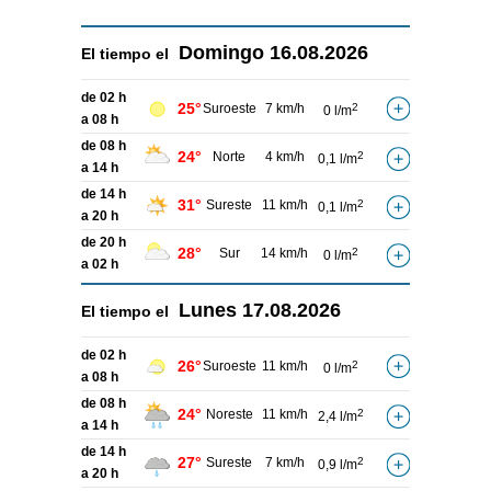
Domingo
16.08.2026
El tiempo el
de 02 h
25°
Suroeste
7 km/h
2
0 l/m
a 08 h
de 08 h
24°
Norte
4 km/h
2
0,1 l/m
a 14 h
de 14 h
31°
Sureste
11 km/h
2
0,1 l/m
a 20 h
de 20 h
28°
Sur
14 km/h
2
0 l/m
a 02 h
Lunes
17.08.2026
El tiempo el
de 02 h
26°
Suroeste
11 km/h
2
0 l/m
a 08 h
de 08 h
24°
Noreste
11 km/h
2
2,4 l/m
a 14 h
de 14 h
27°
Sureste
7 km/h
2
0,9 l/m
a 20 h