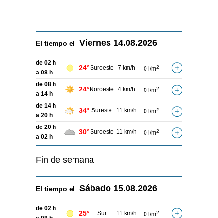
Viernes
14.08.2026
El tiempo el
de 02 h
24°
Suroeste
7 km/h
2
0 l/m
a 08 h
de 08 h
24°
Noroeste
4 km/h
2
0 l/m
a 14 h
de 14 h
34°
Sureste
11 km/h
2
0 l/m
a 20 h
de 20 h
30°
Suroeste
11 km/h
2
0 l/m
a 02 h
Fin de semana
Sábado
15.08.2026
El tiempo el
de 02 h
25°
Sur
11 km/h
2
0 l/m