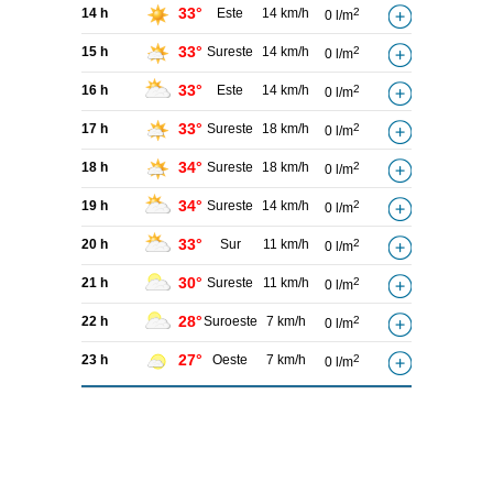
33°
14 h
Este
14 km/h
2
0 l/m
33°
15 h
Sureste
14 km/h
2
0 l/m
33°
16 h
Este
14 km/h
2
0 l/m
33°
17 h
Sureste
18 km/h
2
0 l/m
34°
18 h
Sureste
18 km/h
2
0 l/m
34°
19 h
Sureste
14 km/h
2
0 l/m
33°
20 h
Sur
11 km/h
2
0 l/m
30°
21 h
Sureste
11 km/h
2
0 l/m
28°
22 h
Suroeste
7 km/h
2
0 l/m
27°
23 h
Oeste
7 km/h
2
0 l/m