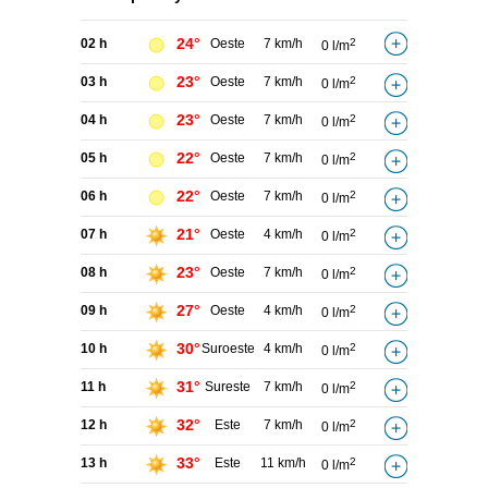
24°
02 h
Oeste
7 km/h
2
0 l/m
23°
03 h
Oeste
7 km/h
2
0 l/m
23°
04 h
Oeste
7 km/h
2
0 l/m
22°
05 h
Oeste
7 km/h
2
0 l/m
22°
06 h
Oeste
7 km/h
2
0 l/m
21°
07 h
Oeste
4 km/h
2
0 l/m
23°
08 h
Oeste
7 km/h
2
0 l/m
27°
09 h
Oeste
4 km/h
2
0 l/m
30°
10 h
Suroeste
4 km/h
2
0 l/m
31°
11 h
Sureste
7 km/h
2
0 l/m
32°
12 h
Este
7 km/h
2
0 l/m
33°
13 h
Este
11 km/h
2
0 l/m