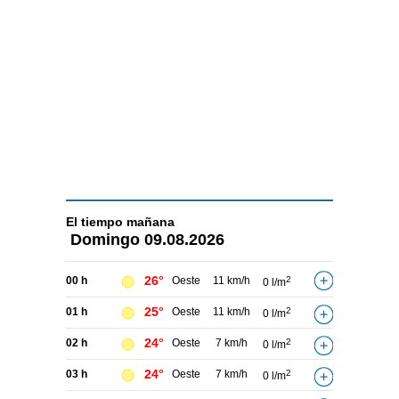
El tiempo
mañana
Domingo
09.08.2026
26°
00 h
Oeste
11 km/h
2
0 l/m
25°
01 h
Oeste
11 km/h
2
0 l/m
24°
02 h
Oeste
7 km/h
2
0 l/m
24°
03 h
Oeste
7 km/h
2
0 l/m