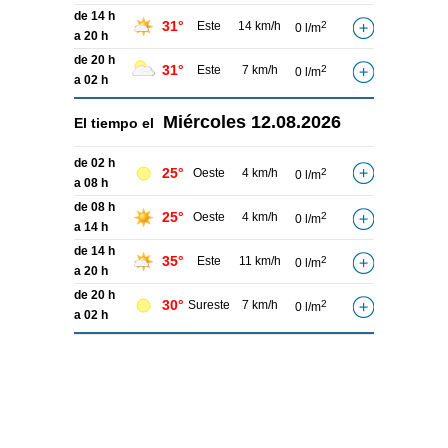
de 14 h
31°
Este
14 km/h
2
0 l/m
a 20 h
de 20 h
31°
Este
7 km/h
2
0 l/m
a 02 h
Miércoles
12.08.2026
El tiempo el
de 02 h
25°
Oeste
4 km/h
2
0 l/m
a 08 h
de 08 h
25°
Oeste
4 km/h
2
0 l/m
a 14 h
de 14 h
35°
Este
11 km/h
2
0 l/m
a 20 h
de 20 h
30°
Sureste
7 km/h
2
0 l/m
a 02 h