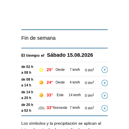
Fin de semana
Sábado
15.08.2026
El tiempo el
de 02 h
25°
Oeste
7 km/h
2
0 l/m
a 08 h
de 08 h
24°
Oeste
4 km/h
2
0 l/m
a 14 h
de 14 h
33°
Este
14 km/h
2
0 l/m
a 20 h
de 20 h
33°
Noroeste
7 km/h
2
0 l/m
a 02 h
Los símbolos y la precipitación se aplican al