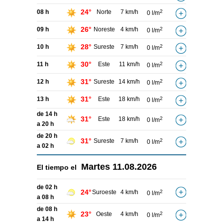
24°
08 h
Norte
7 km/h
2
0 l/m
26°
09 h
Noreste
4 km/h
2
0 l/m
28°
10 h
Sureste
7 km/h
2
0 l/m
30°
11 h
Este
11 km/h
2
0 l/m
31°
12 h
Sureste
14 km/h
2
0 l/m
31°
13 h
Este
18 km/h
2
0 l/m
de 14 h
31°
Este
18 km/h
2
0 l/m
a 20 h
de 20 h
31°
Sureste
7 km/h
2
0 l/m
a 02 h
Martes
11.08.2026
El tiempo el
de 02 h
24°
Suroeste
4 km/h
2
0 l/m
a 08 h
de 08 h
23°
Oeste
4 km/h
2
0 l/m
a 14 h