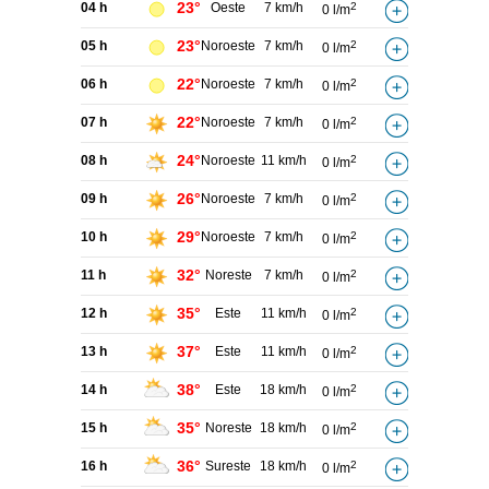
23°
04 h
Oeste
7 km/h
2
0 l/m
23°
05 h
Noroeste
7 km/h
2
0 l/m
22°
06 h
Noroeste
7 km/h
2
0 l/m
22°
07 h
Noroeste
7 km/h
2
0 l/m
24°
08 h
Noroeste
11 km/h
2
0 l/m
26°
09 h
Noroeste
7 km/h
2
0 l/m
29°
10 h
Noroeste
7 km/h
2
0 l/m
32°
11 h
Noreste
7 km/h
2
0 l/m
35°
12 h
Este
11 km/h
2
0 l/m
37°
13 h
Este
11 km/h
2
0 l/m
38°
14 h
Este
18 km/h
2
0 l/m
35°
15 h
Noreste
18 km/h
2
0 l/m
36°
16 h
Sureste
18 km/h
2
0 l/m