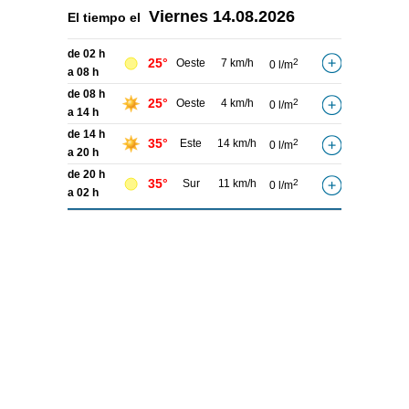
Viernes
14.08.2026
El tiempo el
de 02 h
25°
Oeste
7 km/h
2
0 l/m
a 08 h
de 08 h
25°
Oeste
4 km/h
2
0 l/m
a 14 h
de 14 h
35°
Este
14 km/h
2
0 l/m
a 20 h
de 20 h
35°
Sur
11 km/h
2
0 l/m
a 02 h