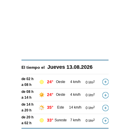
Jueves
13.08.2026
El tiempo el
de 02 h
24°
Oeste
4 km/h
2
0 l/m
a 08 h
de 08 h
24°
Oeste
4 km/h
2
0 l/m
a 14 h
de 14 h
35°
Este
14 km/h
2
0 l/m
a 20 h
de 20 h
33°
Sureste
7 km/h
2
0 l/m
a 02 h