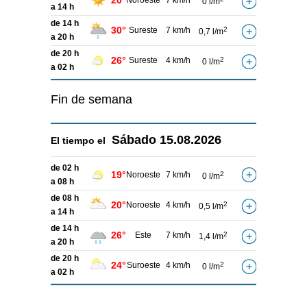
20°
Noroeste
7 km/h
0 l/m
a 14 h
de 14 h
30°
Sureste
7 km/h
2
0,7 l/m
a 20 h
de 20 h
26°
Sureste
4 km/h
2
0 l/m
a 02 h
Fin de semana
Sábado
15.08.2026
El tiempo el
de 02 h
19°
Noroeste
7 km/h
2
0 l/m
a 08 h
de 08 h
20°
Noroeste
4 km/h
2
0,5 l/m
a 14 h
de 14 h
26°
Este
7 km/h
2
1,4 l/m
a 20 h
de 20 h
24°
Suroeste
4 km/h
2
0 l/m
a 02 h