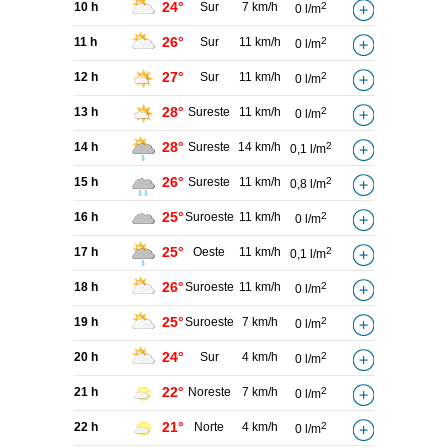
24°
10 h
Sur
7 km/h
2
0 l/m
26°
11 h
Sur
11 km/h
2
0 l/m
27°
12 h
Sur
11 km/h
2
0 l/m
28°
13 h
Sureste
11 km/h
2
0 l/m
28°
14 h
Sureste
14 km/h
2
0,1 l/m
26°
15 h
Sureste
11 km/h
2
0,8 l/m
25°
16 h
Suroeste
11 km/h
2
0 l/m
25°
17 h
Oeste
11 km/h
2
0,1 l/m
26°
18 h
Suroeste
11 km/h
2
0 l/m
25°
19 h
Suroeste
7 km/h
2
0 l/m
24°
20 h
Sur
4 km/h
2
0 l/m
22°
21 h
Noreste
7 km/h
2
0 l/m
21°
22 h
Norte
4 km/h
2
0 l/m