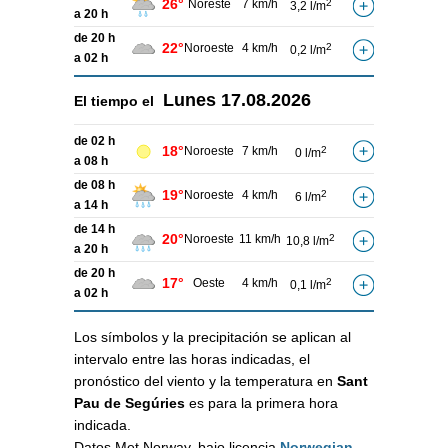
26°
Noreste
7 km/h
2
3,2 l/m
a 20 h
de 20 h
22°
Noroeste
4 km/h
2
0,2 l/m
a 02 h
Lunes
17.08.2026
El tiempo el
de 02 h
18°
Noroeste
7 km/h
2
0 l/m
a 08 h
de 08 h
19°
Noroeste
4 km/h
2
6 l/m
a 14 h
de 14 h
20°
Noroeste
11 km/h
2
10,8 l/m
a 20 h
de 20 h
17°
Oeste
4 km/h
2
0,1 l/m
a 02 h
Los símbolos y la precipitación se aplican al
intervalo entre las horas indicadas, el
pronóstico del viento y la temperatura en
Sant
Pau de Segúries
es para la primera hora
indicada.
Datos Met Norway, bajo licencia
Norwegian