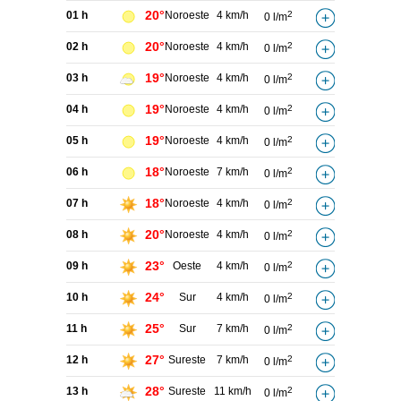
20°
01 h
Noroeste
4 km/h
2
0 l/m
20°
02 h
Noroeste
4 km/h
2
0 l/m
19°
03 h
Noroeste
4 km/h
2
0 l/m
19°
04 h
Noroeste
4 km/h
2
0 l/m
19°
05 h
Noroeste
4 km/h
2
0 l/m
18°
06 h
Noroeste
7 km/h
2
0 l/m
18°
07 h
Noroeste
4 km/h
2
0 l/m
20°
08 h
Noroeste
4 km/h
2
0 l/m
23°
09 h
Oeste
4 km/h
2
0 l/m
24°
10 h
Sur
4 km/h
2
0 l/m
25°
11 h
Sur
7 km/h
2
0 l/m
27°
12 h
Sureste
7 km/h
2
0 l/m
28°
13 h
Sureste
11 km/h
2
0 l/m