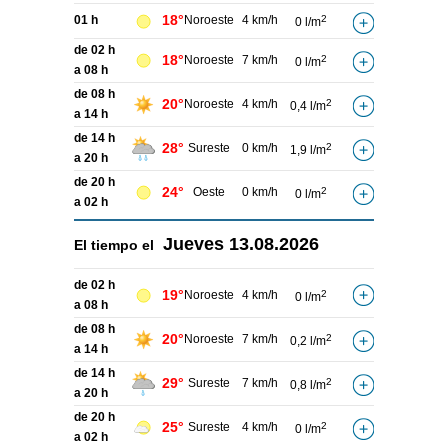
18°
01 h
Noroeste
4 km/h
2
0 l/m
de 02 h
18°
Noroeste
7 km/h
2
0 l/m
a 08 h
de 08 h
20°
Noroeste
4 km/h
2
0,4 l/m
a 14 h
de 14 h
28°
Sureste
0 km/h
2
1,9 l/m
a 20 h
de 20 h
24°
Oeste
0 km/h
2
0 l/m
a 02 h
Jueves
13.08.2026
El tiempo el
de 02 h
19°
Noroeste
4 km/h
2
0 l/m
a 08 h
de 08 h
20°
Noroeste
7 km/h
2
0,2 l/m
a 14 h
de 14 h
29°
Sureste
7 km/h
2
0,8 l/m
a 20 h
de 20 h
25°
Sureste
4 km/h
2
0 l/m
a 02 h