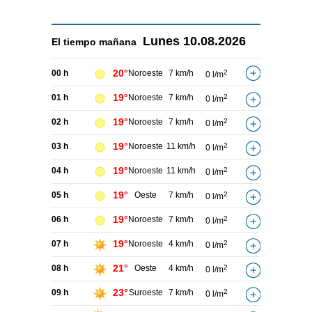
Lunes
10.08.2026
El tiempo
mañana
20°
00 h
Noroeste
7 km/h
2
0 l/m
19°
01 h
Noroeste
7 km/h
2
0 l/m
19°
02 h
Noroeste
7 km/h
2
0 l/m
19°
03 h
Noroeste
11 km/h
2
0 l/m
19°
04 h
Noroeste
11 km/h
2
0 l/m
19°
05 h
Oeste
7 km/h
2
0 l/m
19°
06 h
Noroeste
7 km/h
2
0 l/m
19°
07 h
Noroeste
4 km/h
2
0 l/m
21°
08 h
Oeste
4 km/h
2
0 l/m
23°
09 h
Suroeste
7 km/h
2
0 l/m