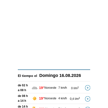
Domingo
16.08.2026
El tiempo el
de 02 h
19°
Noroeste
7 km/h
2
0 l/m
a 08 h
de 08 h
19°
Noroeste
4 km/h
2
0,4 l/m
a 14 h
de 14 h