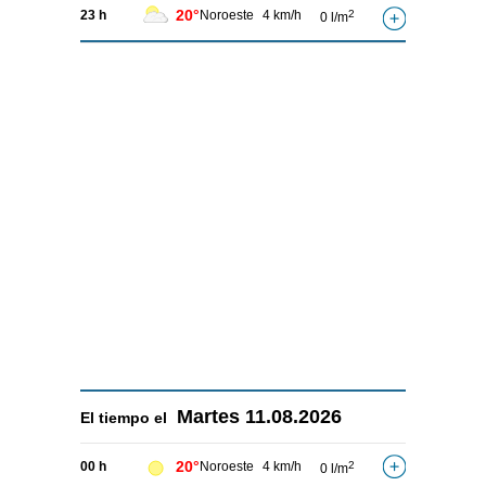
20°
23 h
Noroeste
4 km/h
2
0 l/m
Martes
11.08.2026
El tiempo el
20°
00 h
Noroeste
4 km/h
2
0 l/m