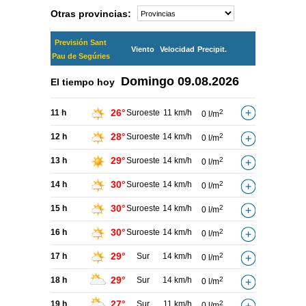
Otras provincias:
Previsión Sant
Viento
Velocidad
Precipit.
Pau de Segúries
Domingo
09.08.2026
El tiempo hoy
26°
11 h
Suroeste
11 km/h
2
0 l/m
28°
12 h
Suroeste
14 km/h
2
0 l/m
29°
13 h
Suroeste
14 km/h
2
0 l/m
30°
14 h
Suroeste
14 km/h
2
0 l/m
30°
15 h
Suroeste
14 km/h
2
0 l/m
30°
16 h
Suroeste
14 km/h
2
0 l/m
29°
17 h
Sur
14 km/h
2
0 l/m
29°
18 h
Sur
14 km/h
2
0 l/m
27°
19 h
Sur
11 km/h
2
0 l/m