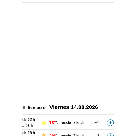
Viernes
14.08.2026
El tiempo el
de 02 h
18°
Noroeste
7 km/h
2
0 l/m
a 08 h
de 08 h
2