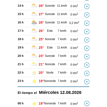
28°
14 h
Sureste
11 km/h
2
0 l/m
27°
15 h
Sureste
11 km/h
2
0 l/m
28°
16 h
Sureste
11 km/h
2
0,2 l/m
26°
17 h
Este
7 km/h
2
0 l/m
25°
18 h
Noreste
7 km/h
2
0 l/m
25°
19 h
Este
11 km/h
2
0 l/m
24°
20 h
Sureste
7 km/h
2
0 l/m
21°
21 h
Noreste
7 km/h
2
0 l/m
20°
22 h
Norte
7 km/h
2
0 l/m
19°
23 h
Noroeste
7 km/h
2
0 l/m
Miércoles
12.08.2026
El tiempo el
19°
00 h
Noroeste
7 km/h
2
0 l/m