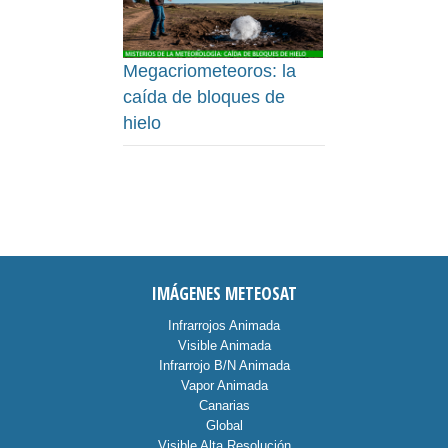
Megacriometeoros: la
caída de bloques de
hielo
IMÁGENES METEOSAT
Infrarrojos Animada
Visible Animada
Infrarrojo B/N Animada
Vapor Animada
Canarias
Global
Visible Alta Resolución