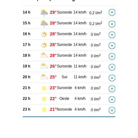
29°
14 h
Suroeste
14 km/h
2
0,2 l/m
28°
15 h
Suroeste
14 km/h
2
0,2 l/m
28°
16 h
Suroeste
14 km/h
2
0 l/m
28°
17 h
Suroeste
14 km/h
2
0 l/m
28°
18 h
Suroeste
14 km/h
2
0 l/m
26°
19 h
Suroeste
11 km/h
2
0 l/m
25°
20 h
Sur
11 km/h
2
0 l/m
23°
21 h
Suroeste
4 km/h
2
0 l/m
22°
22 h
Oeste
4 km/h
2
0 l/m
21°
23 h
Noroeste
4 km/h
2
0 l/m