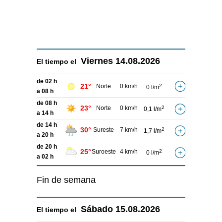
Viernes
14.08.2026
El tiempo el
de 02 h
21°
Norte
0 km/h
2
0 l/m
a 08 h
de 08 h
23°
Norte
0 km/h
2
0,1 l/m
a 14 h
de 14 h
30°
Sureste
7 km/h
2
1,7 l/m
a 20 h
de 20 h
25°
Suroeste
4 km/h
2
0 l/m
a 02 h
Fin de semana
Sábado
15.08.2026
El tiempo el