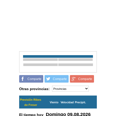
Comparte
Comparte
Comparte
Otras provincias:
Previsión Ribes
Viento
Velocidad
Precipit.
de Freser
Domingo
09.08.2026
El tiempo hoy