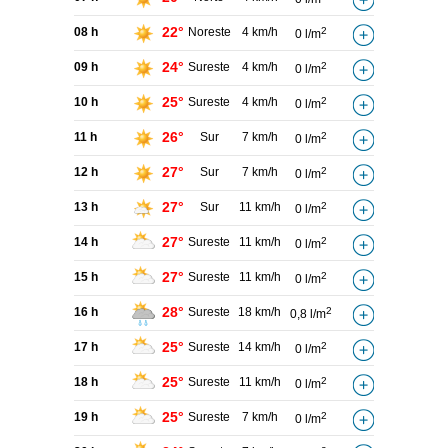
22°
08 h
Noreste
4 km/h
2
0 l/m
24°
09 h
Sureste
4 km/h
2
0 l/m
25°
10 h
Sureste
4 km/h
2
0 l/m
26°
11 h
Sur
7 km/h
2
0 l/m
27°
12 h
Sur
7 km/h
2
0 l/m
27°
13 h
Sur
11 km/h
2
0 l/m
27°
14 h
Sureste
11 km/h
2
0 l/m
27°
15 h
Sureste
11 km/h
2
0 l/m
28°
16 h
Sureste
18 km/h
2
0,8 l/m
25°
17 h
Sureste
14 km/h
2
0 l/m
25°
18 h
Sureste
11 km/h
2
0 l/m
25°
19 h
Sureste
7 km/h
2
0 l/m