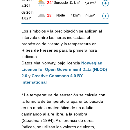
24°
Suroeste
11 km/h
2
7,4 l/m
a 20 h
de 20 h
18°
Norte
7 km/h
2
0 l/m
a 02 h
Los símbolos y la precipitación se aplican al
intervalo entre las horas indicadas, el
pronóstico del viento y la temperatura en
Ribes de Freser
es para la primera hora
indicada.
Datos Met Norway, bajo licencia
Norwegian
Licence for Open Government Data (NLOD)
2.0
y
Creative Commons 4.0 BY
International
* La temperatura de sensación se calcula con
la fórmula de temperatura aparente, basada
en un modelo matemático de un adulto,
caminando al aire libre, a la sombra
(Steadman 1994). A diferencia de otros
índices, se utilizan los valores de viento,