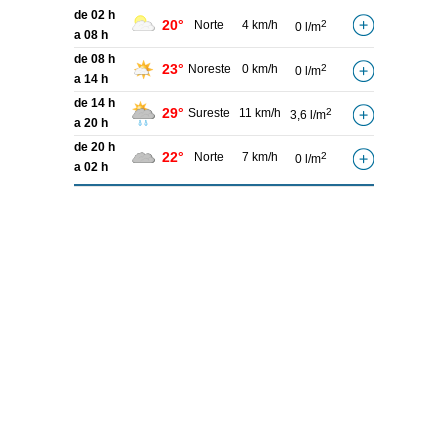
de 02 h
20°
Norte
4 km/h
2
0 l/m
a 08 h
de 08 h
23°
Noreste
0 km/h
2
0 l/m
a 14 h
de 14 h
29°
Sureste
11 km/h
2
3,6 l/m
a 20 h
de 20 h
22°
Norte
7 km/h
2
0 l/m
a 02 h