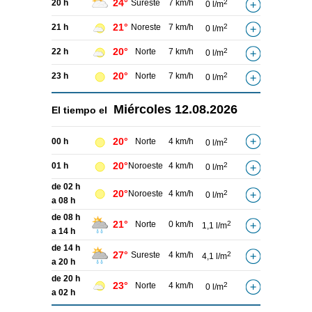
24°
20 h
Sureste
7 km/h
2
0 l/m
21°
21 h
Noreste
7 km/h
2
0 l/m
20°
22 h
Norte
7 km/h
2
0 l/m
20°
23 h
Norte
7 km/h
2
0 l/m
Miércoles
12.08.2026
El tiempo el
20°
00 h
Norte
4 km/h
2
0 l/m
20°
01 h
Noroeste
4 km/h
2
0 l/m
de 02 h
20°
Noroeste
4 km/h
2
0 l/m
a 08 h
de 08 h
21°
Norte
0 km/h
2
1,1 l/m
a 14 h
de 14 h
27°
Sureste
4 km/h
2
4,1 l/m
a 20 h
de 20 h
23°
Norte
4 km/h
2
0 l/m
a 02 h