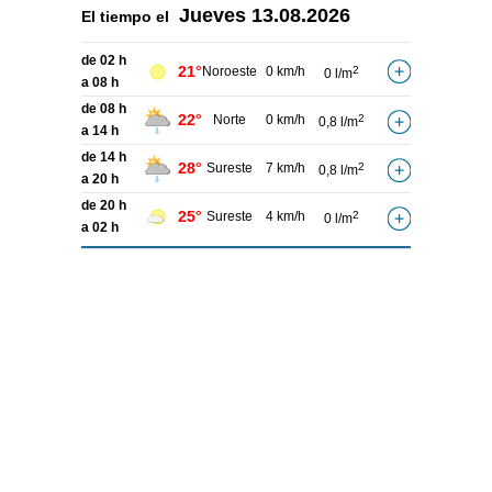
Jueves
13.08.2026
El tiempo el
de 02 h
21°
Noroeste
0 km/h
2
0 l/m
a 08 h
de 08 h
22°
Norte
0 km/h
2
0,8 l/m
a 14 h
de 14 h
28°
Sureste
7 km/h
2
0,8 l/m
a 20 h
de 20 h
25°
Sureste
4 km/h
2
0 l/m
a 02 h