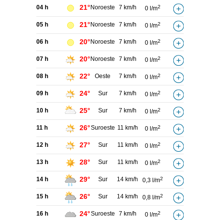
21°
04 h
Noroeste
7 km/h
2
0 l/m
21°
05 h
Noroeste
7 km/h
2
0 l/m
20°
06 h
Noroeste
7 km/h
2
0 l/m
20°
07 h
Noroeste
7 km/h
2
0 l/m
22°
08 h
Oeste
7 km/h
2
0 l/m
24°
09 h
Sur
7 km/h
2
0 l/m
25°
10 h
Sur
7 km/h
2
0 l/m
26°
11 h
Suroeste
11 km/h
2
0 l/m
27°
12 h
Sur
11 km/h
2
0 l/m
28°
13 h
Sur
11 km/h
2
0 l/m
29°
14 h
Sur
14 km/h
2
0,3 l/m
26°
15 h
Sur
14 km/h
2
0,8 l/m
24°
16 h
Suroeste
7 km/h
2
0 l/m