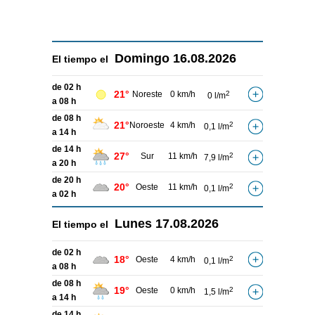
Domingo
16.08.2026
El tiempo el
de 02 h
21°
Noreste
0 km/h
2
0 l/m
a 08 h
de 08 h
21°
Noroeste
4 km/h
2
0,1 l/m
a 14 h
de 14 h
27°
Sur
11 km/h
2
7,9 l/m
a 20 h
de 20 h
20°
Oeste
11 km/h
2
0,1 l/m
a 02 h
Lunes
17.08.2026
El tiempo el
de 02 h
18°
Oeste
4 km/h
2
0,1 l/m
a 08 h
de 08 h
19°
Oeste
0 km/h
2
1,5 l/m
a 14 h
de 14 h