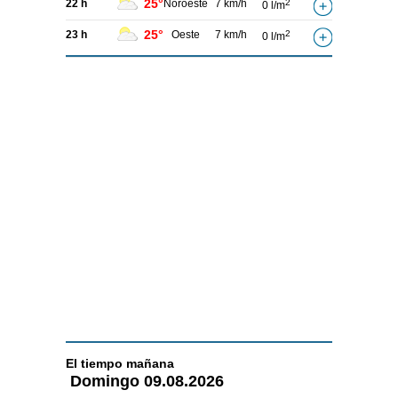
25°
22 h
Noroeste
7 km/h
2
0 l/m
25°
23 h
Oeste
7 km/h
2
0 l/m
El tiempo
mañana
Domingo
09.08.2026