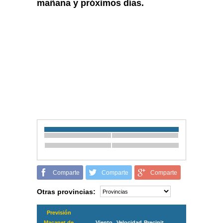
mañana y próximos días.
Comparte
Comparte
Comparte
Otras provincias:
Previsión
Maçanet de
Viento
Velocidad
Precipit.