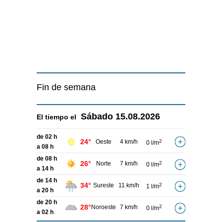
Fin de semana
Sábado
15.08.2026
El tiempo el
de 02 h
24°
Oeste
4 km/h
2
0 l/m
a 08 h
de 08 h
26°
Norte
7 km/h
2
0 l/m
a 14 h
de 14 h
34°
Sureste
11 km/h
2
1 l/m
a 20 h
de 20 h
28°
Noroeste
7 km/h
2
0 l/m
a 02 h