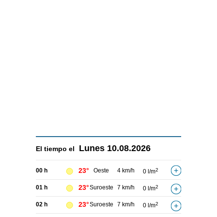
Lunes
10.08.2026
El tiempo el
23°
00 h
Oeste
4 km/h
2
0 l/m
23°
01 h
Suroeste
7 km/h
2
0 l/m
23°
02 h
Suroeste
7 km/h
2
0 l/m