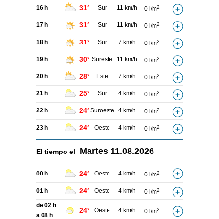
31°
16 h
Sur
11 km/h
2
0 l/m
31°
17 h
Sur
11 km/h
2
0 l/m
31°
18 h
Sur
7 km/h
2
0 l/m
30°
19 h
Sureste
11 km/h
2
0 l/m
28°
20 h
Este
7 km/h
2
0 l/m
25°
21 h
Sur
4 km/h
2
0 l/m
24°
22 h
Suroeste
4 km/h
2
0 l/m
24°
23 h
Oeste
4 km/h
2
0 l/m
Martes
11.08.2026
El tiempo el
24°
00 h
Oeste
4 km/h
2
0 l/m
24°
01 h
Oeste
4 km/h
2
0 l/m
de 02 h
24°
Oeste
4 km/h
2
0 l/m
a 08 h