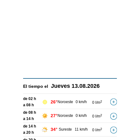
Jueves
13.08.2026
El tiempo el
de 02 h
26°
Noroeste
0 km/h
2
0 l/m
a 08 h
de 08 h
27°
Noroeste
0 km/h
2
0 l/m
a 14 h
de 14 h
34°
Sureste
11 km/h
2
0 l/m
a 20 h