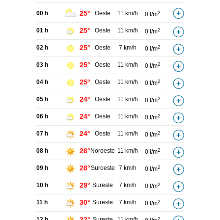
25°
00 h
Oeste
11 km/h
2
0 l/m
25°
01 h
Oeste
11 km/h
2
0 l/m
25°
02 h
Oeste
7 km/h
2
0 l/m
25°
03 h
Oeste
11 km/h
2
0 l/m
25°
04 h
Oeste
11 km/h
2
0 l/m
24°
05 h
Oeste
11 km/h
2
0 l/m
24°
06 h
Oeste
11 km/h
2
0 l/m
24°
07 h
Oeste
11 km/h
2
0 l/m
26°
08 h
Noroeste
11 km/h
2
0 l/m
28°
09 h
Suroeste
7 km/h
2
0 l/m
29°
10 h
Sureste
7 km/h
2
0 l/m
30°
11 h
Sureste
7 km/h
2
0 l/m
32°
12 h
Sureste
11 km/h
2