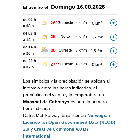
Domingo
16.08.2026
El tiempo el
de 02 h
26°
Suroeste
4 km/h
2
0 l/m
a 08 h
de 08 h
25°
Norte
4 km/h
2
0,5 l/m
a 14 h
de 14 h
30°
Sureste
7 km/h
2
1,5 l/m
a 20 h
de 20 h
27°
Suroeste
4 km/h
2
0 l/m
a 02 h
Los símbolos y la precipitación se aplican al
intervalo entre las horas indicadas, el
pronóstico del viento y la temperatura en
Maçanet de Cabrenys
es para la primera
hora indicada.
Datos Met Norway, bajo licencia
Norwegian
Licence for Open Government Data (NLOD)
2.0
y
Creative Commons 4.0 BY
International