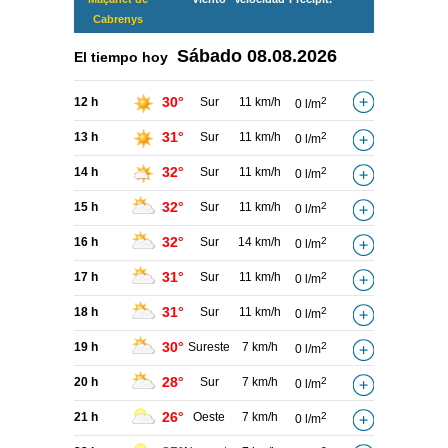
Cabrenys
Sábado
08.08.2026
El tiempo hoy
30°
12 h
Sur
11 km/h
2
0 l/m
31°
13 h
Sur
11 km/h
2
0 l/m
32°
14 h
Sur
11 km/h
2
0 l/m
32°
15 h
Sur
11 km/h
2
0 l/m
32°
16 h
Sur
14 km/h
2
0 l/m
31°
17 h
Sur
11 km/h
2
0 l/m
31°
18 h
Sur
11 km/h
2
0 l/m
30°
19 h
Sureste
7 km/h
2
0 l/m
28°
20 h
Sur
7 km/h
2
0 l/m
26°
21 h
Oeste
7 km/h
2
0 l/m