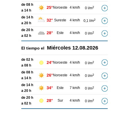
de 08 h
25°
Noroeste
4 km/h
2
0 l/m
a 14 h
de 14 h
32°
Sureste
4 km/h
2
0,1 l/m
a 20 h
de 20 h
28°
Este
4 km/h
2
0 l/m
a 02 h
Miércoles
12.08.2026
El tiempo el
de 02 h
24°
Noroeste
4 km/h
2
0 l/m
a 08 h
de 08 h
26°
Noroeste
4 km/h
2
0 l/m
a 14 h
de 14 h
34°
Este
7 km/h
2
0 l/m
a 20 h
de 20 h
28°
Sur
4 km/h
2
0 l/m
a 02 h