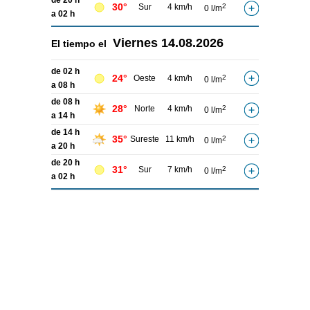
de 20 h
30°
Sur
4 km/h
2
0 l/m
a 02 h
Viernes
14.08.2026
El tiempo el
de 02 h
24°
Oeste
4 km/h
2
0 l/m
a 08 h
de 08 h
28°
Norte
4 km/h
2
0 l/m
a 14 h
de 14 h
35°
Sureste
11 km/h
2
0 l/m
a 20 h
de 20 h
31°
Sur
7 km/h
2
0 l/m
a 02 h