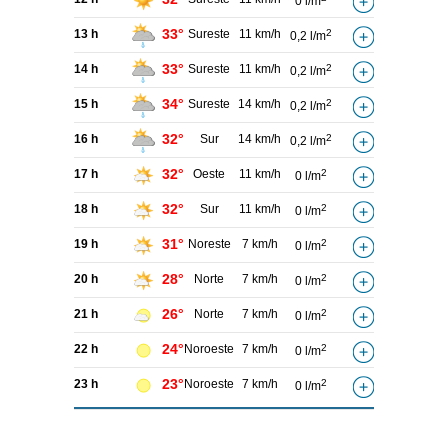
0 l/m
33°
13 h
Sureste
11 km/h
2
0,2 l/m
33°
14 h
Sureste
11 km/h
2
0,2 l/m
34°
15 h
Sureste
14 km/h
2
0,2 l/m
32°
16 h
Sur
14 km/h
2
0,2 l/m
32°
17 h
Oeste
11 km/h
2
0 l/m
32°
18 h
Sur
11 km/h
2
0 l/m
31°
19 h
Noreste
7 km/h
2
0 l/m
28°
20 h
Norte
7 km/h
2
0 l/m
26°
21 h
Norte
7 km/h
2
0 l/m
24°
22 h
Noroeste
7 km/h
2
0 l/m
23°
23 h
Noroeste
7 km/h
2
0 l/m