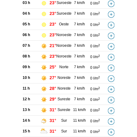
23°
03 h
Suroeste
7 km/h
2
0 l/m
23°
04 h
Suroeste
7 km/h
2
0 l/m
23°
05 h
Oeste
7 km/h
2
0 l/m
23°
06 h
Noroeste
7 km/h
2
0 l/m
21°
07 h
Noroeste
7 km/h
2
0 l/m
23°
08 h
Noroeste
7 km/h
2
0 l/m
25°
09 h
Norte
7 km/h
2
0 l/m
27°
10 h
Noreste
7 km/h
2
0 l/m
28°
11 h
Noreste
7 km/h
2
0 l/m
29°
12 h
Sureste
7 km/h
2
0 l/m
31°
13 h
Sureste
11 km/h
2
0 l/m
31°
14 h
Sur
11 km/h
2
0 l/m
31°
15 h
Sur
11 km/h
2
0 l/m