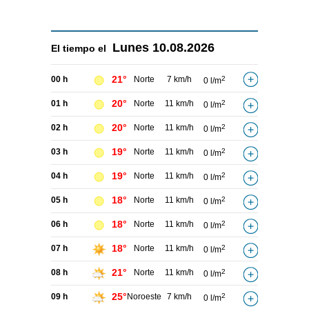
Lunes
10.08.2026
El tiempo el
21°
00 h
Norte
7 km/h
2
0 l/m
20°
01 h
Norte
11 km/h
2
0 l/m
20°
02 h
Norte
11 km/h
2
0 l/m
19°
03 h
Norte
11 km/h
2
0 l/m
19°
04 h
Norte
11 km/h
2
0 l/m
18°
05 h
Norte
11 km/h
2
0 l/m
18°
06 h
Norte
11 km/h
2
0 l/m
18°
07 h
Norte
11 km/h
2
0 l/m
21°
08 h
Norte
11 km/h
2
0 l/m
25°
09 h
Noroeste
7 km/h
2
0 l/m