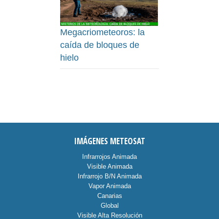
Megacriometeoros: la
caída de bloques de
hielo
IMÁGENES METEOSAT
Infrarrojos Animada
Visible Animada
Infrarrojo B/N Animada
Vapor Animada
Canarias
Global
Visible Alta Resolución