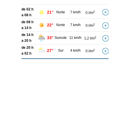
de 02 h
21°
Norte
7 km/h
2
0 l/m
a 08 h
de 08 h
22°
Norte
7 km/h
2
0 l/m
a 14 h
de 14 h
33°
Sureste
11 km/h
2
1,2 l/m
a 20 h
de 20 h
27°
Sur
4 km/h
2
0 l/m
a 02 h