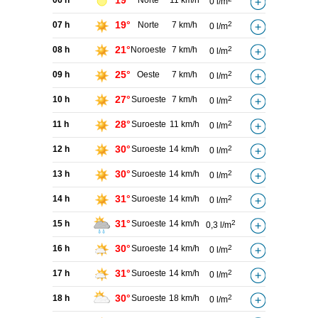
19°
06 h
Norte
11 km/h
0 l/m
19°
07 h
Norte
7 km/h
2
0 l/m
21°
08 h
Noroeste
7 km/h
2
0 l/m
25°
09 h
Oeste
7 km/h
2
0 l/m
27°
10 h
Suroeste
7 km/h
2
0 l/m
28°
11 h
Suroeste
11 km/h
2
0 l/m
30°
12 h
Suroeste
14 km/h
2
0 l/m
30°
13 h
Suroeste
14 km/h
2
0 l/m
31°
14 h
Suroeste
14 km/h
2
0 l/m
31°
15 h
Suroeste
14 km/h
2
0,3 l/m
30°
16 h
Suroeste
14 km/h
2
0 l/m
31°
17 h
Suroeste
14 km/h
2
0 l/m
30°
18 h
Suroeste
18 km/h
2
0 l/m