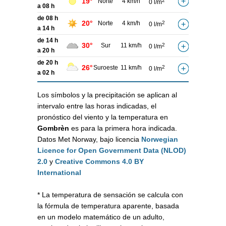
19°
Norte
4 km/h
2
0 l/m
a 08 h
de 08 h
20°
Norte
4 km/h
2
0 l/m
a 14 h
de 14 h
30°
Sur
11 km/h
2
0 l/m
a 20 h
de 20 h
26°
Suroeste
11 km/h
2
0 l/m
a 02 h
Los símbolos y la precipitación se aplican al
intervalo entre las horas indicadas, el
pronóstico del viento y la temperatura en
Gombrèn
es para la primera hora indicada.
Datos Met Norway, bajo licencia
Norwegian
Licence for Open Government Data (NLOD)
2.0
y
Creative Commons 4.0 BY
International
* La temperatura de sensación se calcula con
la fórmula de temperatura aparente, basada
en un modelo matemático de un adulto,