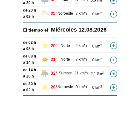
0,6 l/m
a 20 h
de 20 h
25°
Noroeste
7 km/h
2
0 l/m
a 02 h
Miércoles
12.08.2026
El tiempo el
de 02 h
20°
Norte
4 km/h
2
0 l/m
a 08 h
de 08 h
21°
Norte
7 km/h
2
0 l/m
a 14 h
de 14 h
32°
Sureste
11 km/h
2
2,1 l/m
a 20 h
de 20 h
26°
Noroeste
0 km/h
2
0 l/m
a 02 h