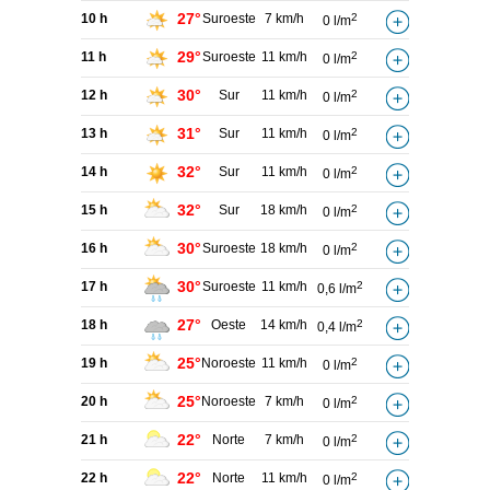
27°
10 h
Suroeste
7 km/h
2
0 l/m
29°
11 h
Suroeste
11 km/h
2
0 l/m
30°
12 h
Sur
11 km/h
2
0 l/m
31°
13 h
Sur
11 km/h
2
0 l/m
32°
14 h
Sur
11 km/h
2
0 l/m
32°
15 h
Sur
18 km/h
2
0 l/m
30°
16 h
Suroeste
18 km/h
2
0 l/m
30°
17 h
Suroeste
11 km/h
2
0,6 l/m
27°
18 h
Oeste
14 km/h
2
0,4 l/m
25°
19 h
Noroeste
11 km/h
2
0 l/m
25°
20 h
Noroeste
7 km/h
2
0 l/m
22°
21 h
Norte
7 km/h
2
0 l/m
22°
22 h
Norte
11 km/h
2
0 l/m