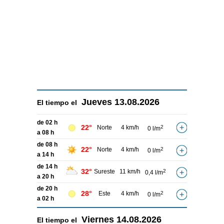
Jueves
13.08.2026
El tiempo el
de 02 h
22°
Norte
4 km/h
2
0 l/m
a 08 h
de 08 h
22°
Norte
4 km/h
2
0 l/m
a 14 h
de 14 h
32°
Sureste
11 km/h
2
0,4 l/m
a 20 h
de 20 h
28°
Este
4 km/h
2
0 l/m
a 02 h
Viernes
14.08.2026
El tiempo el