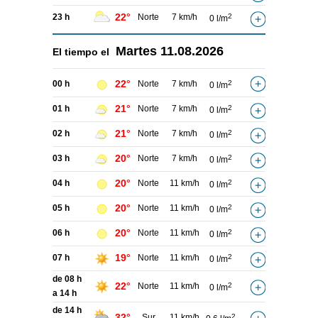
22°
23 h
Norte
7 km/h
2
0 l/m
Martes
11.08.2026
El tiempo el
22°
00 h
Norte
7 km/h
2
0 l/m
21°
01 h
Norte
7 km/h
2
0 l/m
21°
02 h
Norte
7 km/h
2
0 l/m
20°
03 h
Norte
7 km/h
2
0 l/m
20°
04 h
Norte
11 km/h
2
0 l/m
20°
05 h
Norte
11 km/h
2
0 l/m
20°
06 h
Norte
11 km/h
2
0 l/m
19°
07 h
Norte
11 km/h
2
0 l/m
de 08 h
22°
Norte
11 km/h
2
0 l/m
a 14 h
de 14 h
32°
Sur
11 km/h
2