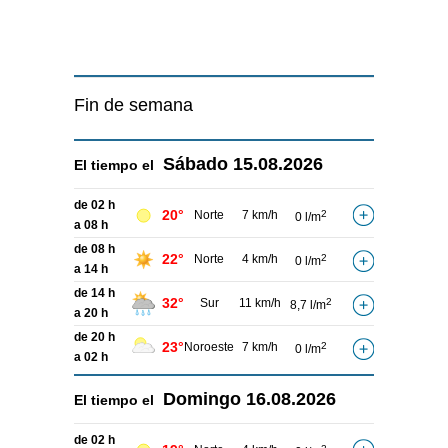
Fin de semana
Sábado
15.08.2026
El tiempo el
de 02 h
20°
Norte
7 km/h
2
0 l/m
a 08 h
de 08 h
22°
Norte
4 km/h
2
0 l/m
a 14 h
de 14 h
32°
Sur
11 km/h
2
8,7 l/m
a 20 h
de 20 h
23°
Noroeste
7 km/h
2
0 l/m
a 02 h
Domingo
16.08.2026
El tiempo el
de 02 h