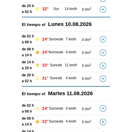
de 20 h
32°
Sur
14 km/h
2
0 l/m
a 02 h
Lunes
10.08.2026
El tiempo el
de 02 h
24°
Suroeste
7 km/h
2
0 l/m
a 08 h
de 08 h
24°
Noroeste
4 km/h
2
0 l/m
a 14 h
de 14 h
33°
Sureste
11 km/h
2
0 l/m
a 20 h
de 20 h
31°
Sureste
4 km/h
2
0 l/m
a 02 h
Martes
11.08.2026
El tiempo el
de 02 h
24°
Suroeste
4 km/h
2
0 l/m
a 08 h
de 08 h
22°
Suroeste
4 km/h
2
0 l/m
a 14 h
de 14 h