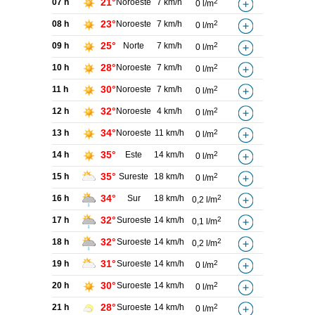
21°
07 h
Noroeste
7 km/h
2
0 l/m
23°
08 h
Noroeste
7 km/h
2
0 l/m
25°
09 h
Norte
7 km/h
2
0 l/m
28°
10 h
Noroeste
7 km/h
2
0 l/m
30°
11 h
Noroeste
7 km/h
2
0 l/m
32°
12 h
Noroeste
4 km/h
2
0 l/m
34°
13 h
Noroeste
11 km/h
2
0 l/m
35°
14 h
Este
14 km/h
2
0 l/m
35°
15 h
Sureste
18 km/h
2
0 l/m
34°
16 h
Sur
18 km/h
2
0,2 l/m
32°
17 h
Suroeste
14 km/h
2
0,1 l/m
32°
18 h
Suroeste
14 km/h
2
0,2 l/m
31°
19 h
Suroeste
14 km/h
2
0 l/m
30°
20 h
Suroeste
14 km/h
2
0 l/m
28°
21 h
Suroeste
14 km/h
2
0 l/m