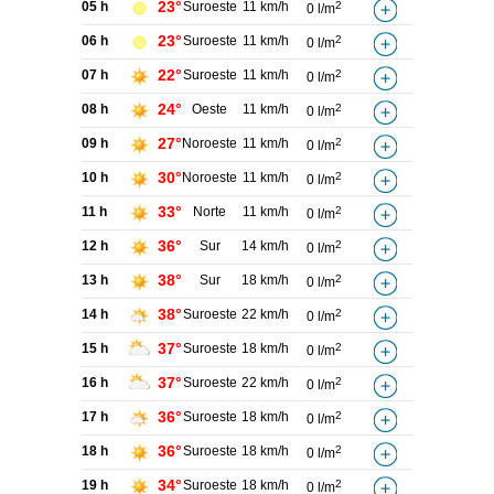
23°
05 h
Suroeste
11 km/h
2
0 l/m
23°
06 h
Suroeste
11 km/h
2
0 l/m
22°
07 h
Suroeste
11 km/h
2
0 l/m
24°
08 h
Oeste
11 km/h
2
0 l/m
27°
09 h
Noroeste
11 km/h
2
0 l/m
30°
10 h
Noroeste
11 km/h
2
0 l/m
33°
11 h
Norte
11 km/h
2
0 l/m
36°
12 h
Sur
14 km/h
2
0 l/m
38°
13 h
Sur
18 km/h
2
0 l/m
38°
14 h
Suroeste
22 km/h
2
0 l/m
37°
15 h
Suroeste
18 km/h
2
0 l/m
37°
16 h
Suroeste
22 km/h
2
0 l/m
36°
17 h
Suroeste
18 km/h
2
0 l/m
36°
18 h
Suroeste
18 km/h
2
0 l/m
34°
19 h
Suroeste
18 km/h
2
0 l/m