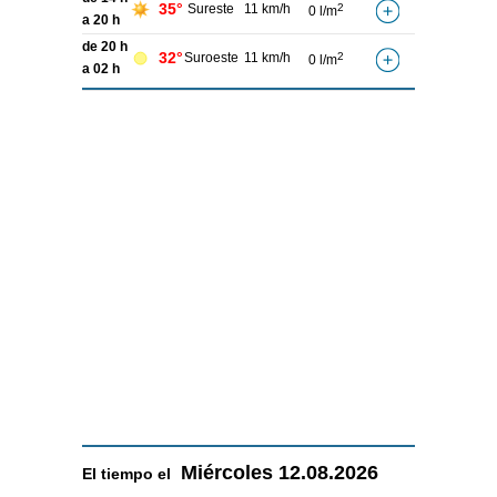
35°
Sureste
11 km/h
2
0 l/m
a 20 h
de 20 h
32°
Suroeste
11 km/h
2
0 l/m
a 02 h
Miércoles
12.08.2026
El tiempo el