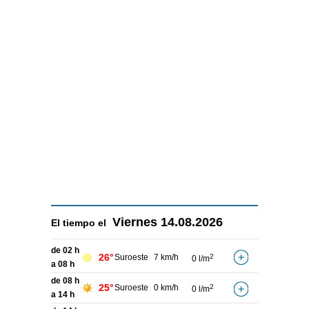
Viernes
14.08.2026
El tiempo el
de 02 h
26°
Suroeste
7 km/h
2
0 l/m
a 08 h
de 08 h
25°
Suroeste
0 km/h
2
0 l/m
a 14 h