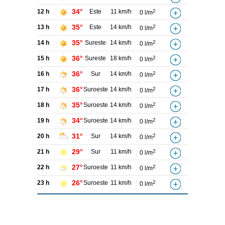
34°
12 h
Este
11 km/h
2
0 l/m
35°
13 h
Este
14 km/h
2
0 l/m
35°
14 h
Sureste
14 km/h
2
0 l/m
36°
15 h
Sureste
18 km/h
2
0 l/m
36°
16 h
Sur
14 km/h
2
0 l/m
36°
17 h
Suroeste
14 km/h
2
0 l/m
35°
18 h
Suroeste
14 km/h
2
0 l/m
34°
19 h
Suroeste
14 km/h
2
0 l/m
31°
20 h
Sur
14 km/h
2
0 l/m
29°
21 h
Sur
11 km/h
2
0 l/m
27°
22 h
Suroeste
11 km/h
2
0 l/m
26°
23 h
Suroeste
11 km/h
2
0 l/m