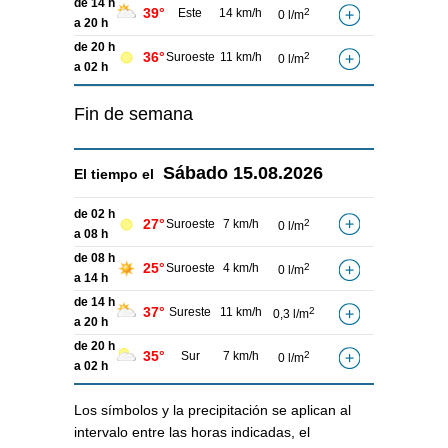
de 14 h
39°
Este
14 km/h
2
0 l/m
a 20 h
de 20 h
36°
Suroeste
11 km/h
2
0 l/m
a 02 h
Fin de semana
Sábado
15.08.2026
El tiempo el
de 02 h
27°
Suroeste
7 km/h
2
0 l/m
a 08 h
de 08 h
25°
Suroeste
4 km/h
2
0 l/m
a 14 h
de 14 h
37°
Sureste
11 km/h
2
0,3 l/m
a 20 h
de 20 h
35°
Sur
7 km/h
2
0 l/m
a 02 h
Los símbolos y la precipitación se aplican al
intervalo entre las horas indicadas, el