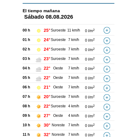
El tiempo
mañana
Sábado
08.08.2026
25°
00 h
Suroeste
11 km/h
2
0 l/m
24°
01 h
Suroeste
7 km/h
2
0 l/m
24°
02 h
Suroeste
7 km/h
2
0 l/m
23°
03 h
Suroeste
7 km/h
2
0 l/m
22°
04 h
Oeste
7 km/h
2
0 l/m
22°
05 h
Oeste
7 km/h
2
0 l/m
21°
06 h
Oeste
7 km/h
2
0 l/m
20°
07 h
Suroeste
7 km/h
2
0 l/m
22°
08 h
Suroeste
4 km/h
2
0 l/m
27°
09 h
Oeste
4 km/h
2
0 l/m
30°
10 h
Noreste
7 km/h
2
0 l/m
32°
11 h
Noreste
7 km/h
2
0 l/m