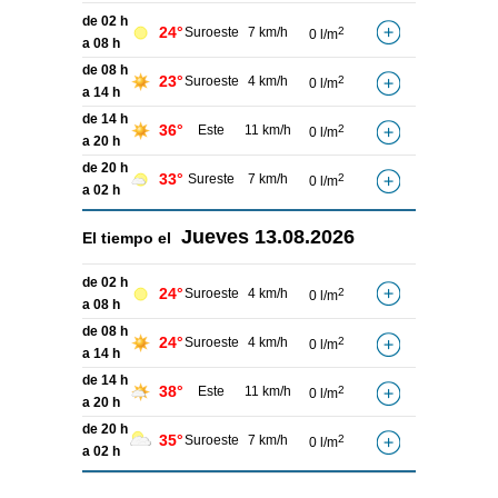
de 02 h
24°
Suroeste
7 km/h
2
0 l/m
a 08 h
de 08 h
23°
Suroeste
4 km/h
2
0 l/m
a 14 h
de 14 h
36°
Este
11 km/h
2
0 l/m
a 20 h
de 20 h
33°
Sureste
7 km/h
2
0 l/m
a 02 h
Jueves
13.08.2026
El tiempo el
de 02 h
24°
Suroeste
4 km/h
2
0 l/m
a 08 h
de 08 h
24°
Suroeste
4 km/h
2
0 l/m
a 14 h
de 14 h
38°
Este
11 km/h
2
0 l/m
a 20 h
de 20 h
35°
Suroeste
7 km/h
2
0 l/m
a 02 h