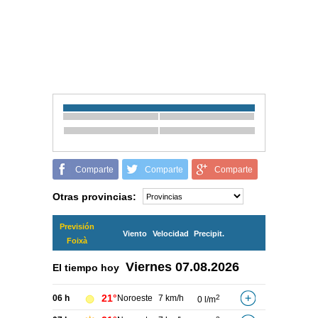
Comparte
Comparte
Comparte
Otras provincias:
Previsión
Viento
Velocidad
Precipit.
Foixà
Viernes
07.08.2026
El tiempo hoy
21°
06 h
Noroeste
7 km/h
2
0 l/m