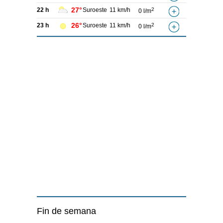
27°
22 h
Suroeste
11 km/h
2
0 l/m
26°
23 h
Suroeste
11 km/h
2
0 l/m
Fin de semana