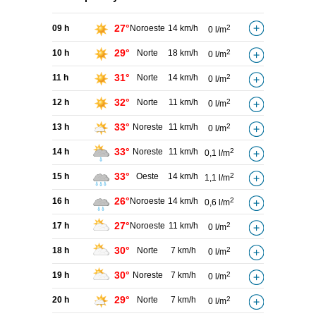
27°
09 h
Noroeste
14 km/h
2
0 l/m
29°
10 h
Norte
18 km/h
2
0 l/m
31°
11 h
Norte
14 km/h
2
0 l/m
32°
12 h
Norte
11 km/h
2
0 l/m
33°
13 h
Noreste
11 km/h
2
0 l/m
33°
14 h
Noreste
11 km/h
2
0,1 l/m
33°
15 h
Oeste
14 km/h
2
1,1 l/m
26°
16 h
Noroeste
14 km/h
2
0,6 l/m
27°
17 h
Noroeste
11 km/h
2
0 l/m
30°
18 h
Norte
7 km/h
2
0 l/m
30°
19 h
Noreste
7 km/h
2
0 l/m
29°
20 h
Norte
7 km/h
2
0 l/m