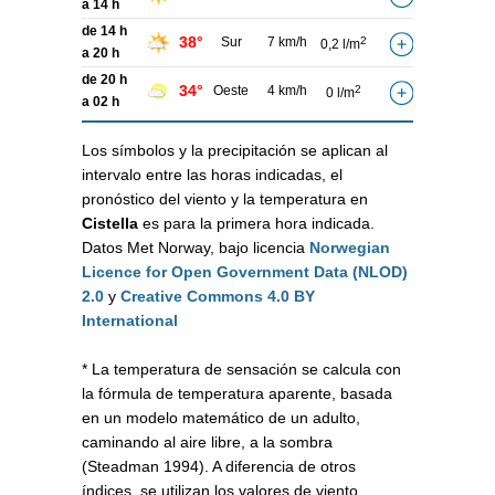
a 14 h
de 14 h
38°
Sur
7 km/h
2
0,2 l/m
a 20 h
de 20 h
34°
Oeste
4 km/h
2
0 l/m
a 02 h
Los símbolos y la precipitación se aplican al
intervalo entre las horas indicadas, el
pronóstico del viento y la temperatura en
Cistella
es para la primera hora indicada.
Datos Met Norway, bajo licencia
Norwegian
Licence for Open Government Data (NLOD)
2.0
y
Creative Commons 4.0 BY
International
* La temperatura de sensación se calcula con
la fórmula de temperatura aparente, basada
en un modelo matemático de un adulto,
caminando al aire libre, a la sombra
(Steadman 1994). A diferencia de otros
índices, se utilizan los valores de viento,