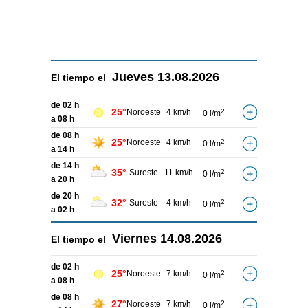
Jueves
13.08.2026
El tiempo el
de 02 h
25°
Noroeste
4 km/h
2
0 l/m
a 08 h
de 08 h
25°
Noroeste
4 km/h
2
0 l/m
a 14 h
de 14 h
35°
Sureste
11 km/h
2
0 l/m
a 20 h
de 20 h
32°
Sureste
4 km/h
2
0 l/m
a 02 h
Viernes
14.08.2026
El tiempo el
de 02 h
25°
Noroeste
7 km/h
2
0 l/m
a 08 h
de 08 h
27°
Noroeste
7 km/h
2
0 l/m