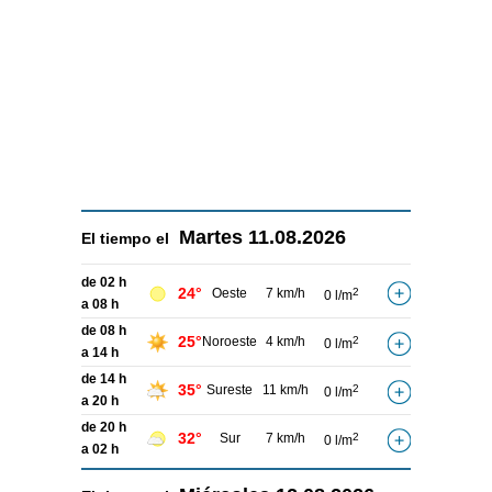
Martes
11.08.2026
El tiempo el
de 02 h
24°
Oeste
7 km/h
2
0 l/m
a 08 h
de 08 h
25°
Noroeste
4 km/h
2
0 l/m
a 14 h
de 14 h
35°
Sureste
11 km/h
2
0 l/m
a 20 h
de 20 h
32°
Sur
7 km/h
2
0 l/m
a 02 h