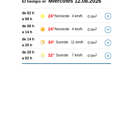
Miércoles
12.08.2026
El tiempo el
de 02 h
24°
Noroeste
4 km/h
2
0 l/m
a 08 h
de 08 h
24°
Noroeste
4 km/h
2
0 l/m
a 14 h
de 14 h
34°
Sureste
11 km/h
2
0 l/m
a 20 h
de 20 h
32°
Sureste
7 km/h
2
0 l/m
a 02 h