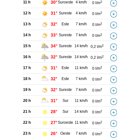
30°
11 h
Suroeste
4 km/h
2
0 l/m
31°
12 h
Sureste
4 km/h
2
0 l/m
32°
13 h
Este
7 km/h
2
0 l/m
33°
14 h
Sureste
7 km/h
2
0 l/m
34°
15 h
Sureste
14 km/h
2
0,2 l/m
32°
16 h
Sureste
14 km/h
2
0,2 l/m
31°
17 h
Este
11 km/h
2
0 l/m
32°
18 h
Este
7 km/h
2
0 l/m
32°
19 h
Sureste
7 km/h
2
0 l/m
31°
20 h
Sur
11 km/h
2
0 l/m
28°
21 h
Sur
14 km/h
2
0 l/m
27°
22 h
Suroeste
11 km/h
2
0 l/m
26°
23 h
Oeste
7 km/h
2
0 l/m