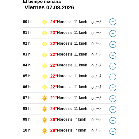
El tiempo
mañana
Viernes
07.08.2026
24°
00 h
Noroeste
11 km/h
2
0 l/m
23°
01 h
Noroeste
11 km/h
2
0 l/m
22°
02 h
Noroeste
11 km/h
2
0 l/m
22°
03 h
Noroeste
11 km/h
2
0 l/m
22°
04 h
Noroeste
11 km/h
2
0 l/m
22°
05 h
Noroeste
11 km/h
2
0 l/m
22°
06 h
Noroeste
11 km/h
2
0 l/m
21°
07 h
Noroeste
11 km/h
2
0 l/m
24°
08 h
Noroeste
11 km/h
2
0 l/m
26°
09 h
Noroeste
7 km/h
2
0 l/m
28°
10 h
Noroeste
7 km/h
2
0 l/m