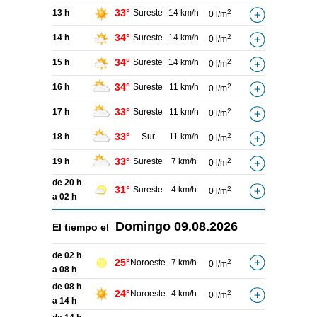
33°
13 h
Sureste
14 km/h
2
0 l/m
34°
14 h
Sureste
14 km/h
2
0 l/m
34°
15 h
Sureste
14 km/h
2
0 l/m
34°
16 h
Sureste
11 km/h
2
0 l/m
33°
17 h
Sureste
11 km/h
2
0 l/m
33°
18 h
Sur
11 km/h
2
0 l/m
33°
19 h
Sureste
7 km/h
2
0 l/m
de 20 h
31°
Sureste
4 km/h
2
0 l/m
a 02 h
Domingo
09.08.2026
El tiempo el
de 02 h
25°
Noroeste
7 km/h
2
0 l/m
a 08 h
de 08 h
24°
Noroeste
4 km/h
2
0 l/m
a 14 h