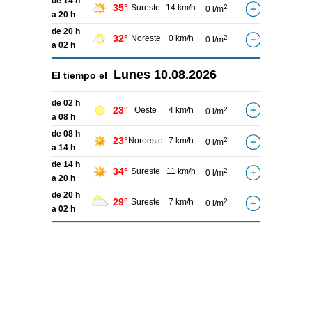
de 14 h
35°
Sureste
14 km/h
2
0 l/m
a 20 h
de 20 h
32°
Noreste
0 km/h
2
0 l/m
a 02 h
Lunes
10.08.2026
El tiempo el
de 02 h
23°
Oeste
4 km/h
2
0 l/m
a 08 h
de 08 h
23°
Noroeste
7 km/h
2
0 l/m
a 14 h
de 14 h
34°
Sureste
11 km/h
2
0 l/m
a 20 h
de 20 h
29°
Sureste
7 km/h
2
0 l/m
a 02 h