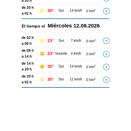
a 20 h
de 20 h
30°
Sur
14 km/h
2
0 l/m
a 02 h
Miércoles
12.08.2026
El tiempo el
de 02 h
23°
Sur
7 km/h
2
0 l/m
a 08 h
de 08 h
23°
Sureste
4 km/h
2
0 l/m
a 14 h
de 14 h
35°
Sur
14 km/h
2
0 l/m
a 20 h
de 20 h
30°
Sur
11 km/h
2
0 l/m
a 02 h