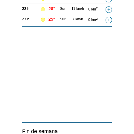
26°
22 h
Sur
11 km/h
2
0 l/m
25°
23 h
Sur
7 km/h
2
0 l/m
Fin de semana