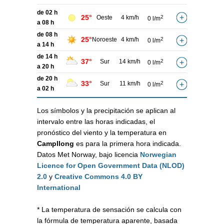
de 02 h
25°
Oeste
4 km/h
2
0 l/m
a 08 h
de 08 h
25°
Noroeste
4 km/h
2
0 l/m
a 14 h
de 14 h
37°
Sur
14 km/h
2
0 l/m
a 20 h
de 20 h
33°
Sur
11 km/h
2
0 l/m
a 02 h
Los símbolos y la precipitación se aplican al
intervalo entre las horas indicadas, el
pronóstico del viento y la temperatura en
Campllong
es para la primera hora indicada.
Datos Met Norway, bajo licencia
Norwegian
Licence for Open Government Data (NLOD)
2.0
y
Creative Commons 4.0 BY
International
* La temperatura de sensación se calcula con
la fórmula de temperatura aparente, basada