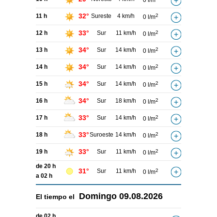
0 l/m
32°
11 h
Sureste
4 km/h
2
0 l/m
33°
12 h
Sur
11 km/h
2
0 l/m
34°
13 h
Sur
14 km/h
2
0 l/m
34°
14 h
Sur
14 km/h
2
0 l/m
34°
15 h
Sur
14 km/h
2
0 l/m
34°
16 h
Sur
18 km/h
2
0 l/m
33°
17 h
Sur
14 km/h
2
0 l/m
33°
18 h
Suroeste
14 km/h
2
0 l/m
33°
19 h
Sur
11 km/h
2
0 l/m
de 20 h
31°
Sur
11 km/h
2
0 l/m
a 02 h
Domingo
09.08.2026
El tiempo el
de 02 h