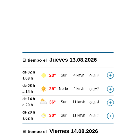
Jueves
13.08.2026
El tiempo el
de 02 h
23°
Sur
4 km/h
2
0 l/m
a 08 h
de 08 h
25°
Norte
4 km/h
2
0 l/m
a 14 h
de 14 h
36°
Sur
11 km/h
2
0 l/m
a 20 h
de 20 h
30°
Sur
11 km/h
2
0 l/m
a 02 h
Viernes
14.08.2026
El tiempo el