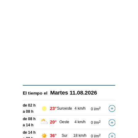
Martes
11.08.2026
El tiempo el
de 02 h
23°
Suroeste
4 km/h
2
0 l/m
a 08 h
de 08 h
20°
Oeste
4 km/h
2
0 l/m
a 14 h
de 14 h
36°
Sur
18 km/h
2
0 l/m