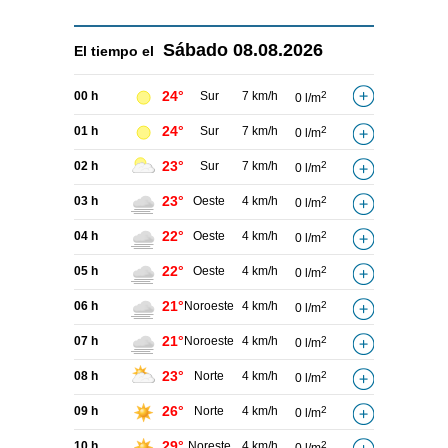
Sábado
08.08.2026
El tiempo el
24°
00 h
Sur
7 km/h
2
0 l/m
24°
01 h
Sur
7 km/h
2
0 l/m
23°
02 h
Sur
7 km/h
2
0 l/m
23°
03 h
Oeste
4 km/h
2
0 l/m
22°
04 h
Oeste
4 km/h
2
0 l/m
22°
05 h
Oeste
4 km/h
2
0 l/m
21°
06 h
Noroeste
4 km/h
2
0 l/m
21°
07 h
Noroeste
4 km/h
2
0 l/m
23°
08 h
Norte
4 km/h
2
0 l/m
26°
09 h
Norte
4 km/h
2
0 l/m
29°
10 h
Noreste
4 km/h
2