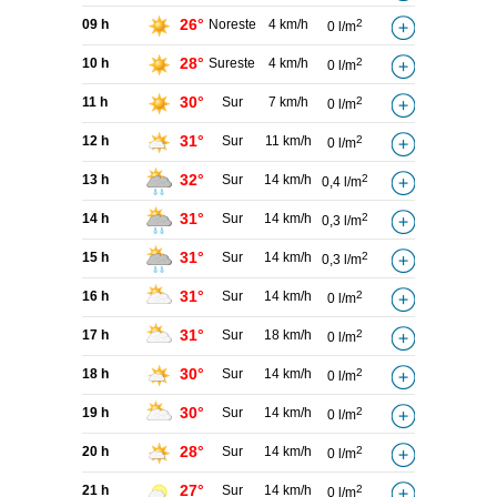
26°
09 h
Noreste
4 km/h
2
0 l/m
28°
10 h
Sureste
4 km/h
2
0 l/m
30°
11 h
Sur
7 km/h
2
0 l/m
31°
12 h
Sur
11 km/h
2
0 l/m
32°
13 h
Sur
14 km/h
2
0,4 l/m
31°
14 h
Sur
14 km/h
2
0,3 l/m
31°
15 h
Sur
14 km/h
2
0,3 l/m
31°
16 h
Sur
14 km/h
2
0 l/m
31°
17 h
Sur
18 km/h
2
0 l/m
30°
18 h
Sur
14 km/h
2
0 l/m
30°
19 h
Sur
14 km/h
2
0 l/m
28°
20 h
Sur
14 km/h
2
0 l/m
27°
21 h
Sur
14 km/h
2
0 l/m