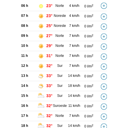
23°
06 h
Norte
4 km/h
2
0 l/m
23°
07 h
Noreste
4 km/h
2
0 l/m
25°
08 h
Noreste
7 km/h
2
0 l/m
27°
09 h
Norte
7 km/h
2
0 l/m
29°
10 h
Norte
7 km/h
2
0 l/m
31°
11 h
Norte
7 km/h
2
0 l/m
32°
12 h
Sur
7 km/h
2
0 l/m
33°
13 h
Sur
14 km/h
2
0 l/m
33°
14 h
Sur
18 km/h
2
0 l/m
33°
15 h
Sur
14 km/h
2
0 l/m
32°
16 h
Suroeste
11 km/h
2
0 l/m
32°
17 h
Norte
7 km/h
2
0 l/m
32°
18 h
Sur
14 km/h
2
0 l/m