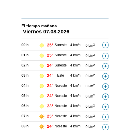
El tiempo
mañana
Viernes
07.08.2026
25°
00 h
Sureste
4 km/h
2
0 l/m
25°
01 h
Sureste
4 km/h
2
0 l/m
24°
02 h
Sureste
4 km/h
2
0 l/m
24°
03 h
Este
4 km/h
2
0 l/m
24°
04 h
Noreste
4 km/h
2
0 l/m
24°
05 h
Noreste
4 km/h
2
0 l/m
23°
06 h
Noreste
4 km/h
2
0 l/m
23°
07 h
Noreste
4 km/h
2
0 l/m
24°
08 h
Noreste
4 km/h
2
0 l/m