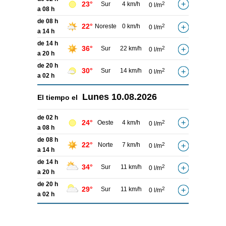
23°
Sur
4 km/h
2
0 l/m
a 08 h
de 08 h
22°
Noreste
0 km/h
2
0 l/m
a 14 h
de 14 h
36°
Sur
22 km/h
2
0 l/m
a 20 h
de 20 h
30°
Sur
14 km/h
2
0 l/m
a 02 h
Lunes
10.08.2026
El tiempo el
de 02 h
24°
Oeste
4 km/h
2
0 l/m
a 08 h
de 08 h
22°
Norte
7 km/h
2
0 l/m
a 14 h
de 14 h
34°
Sur
11 km/h
2
0 l/m
a 20 h
de 20 h
29°
Sur
11 km/h
2
0 l/m
a 02 h