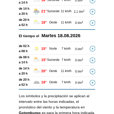
16°
Suroeste
7 km/h
0 l/m
a 14 h
de 14 h
21°
Suroeste
11 km/h
2
2,1 l/m
a 20 h
de 20 h
18°
Oeste
11 km/h
2
0 l/m
a 02 h
Martes
18.08.2026
El tiempo el
de 02 h
15°
Norte
7 km/h
2
0 l/m
a 08 h
de 08 h
15°
Suroeste
7 km/h
2
0 l/m
a 14 h
de 14 h
20°
Oeste
11 km/h
2
0 l/m
a 20 h
de 20 h
18°
Oeste
7 km/h
2
0 l/m
a 02 h
Los símbolos y la precipitación se aplican al
intervalo entre las horas indicadas, el
pronóstico del viento y la temperatura en
Gotemburgo
es para la primera hora indicada.