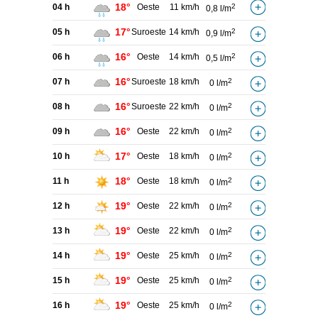
18°
04 h
Oeste
11 km/h
2
0,8 l/m
17°
05 h
Suroeste
14 km/h
2
0,9 l/m
16°
06 h
Oeste
14 km/h
2
0,5 l/m
16°
07 h
Suroeste
18 km/h
2
0 l/m
16°
08 h
Suroeste
22 km/h
2
0 l/m
16°
09 h
Oeste
22 km/h
2
0 l/m
17°
10 h
Oeste
18 km/h
2
0 l/m
18°
11 h
Oeste
18 km/h
2
0 l/m
19°
12 h
Oeste
22 km/h
2
0 l/m
19°
13 h
Oeste
22 km/h
2
0 l/m
19°
14 h
Oeste
25 km/h
2
0 l/m
19°
15 h
Oeste
25 km/h
2
0 l/m
19°
16 h
Oeste
25 km/h
2
0 l/m