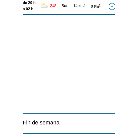
de 20 h
24°
Sur
14 km/h
2
0 l/m
a 02 h
Fin de semana