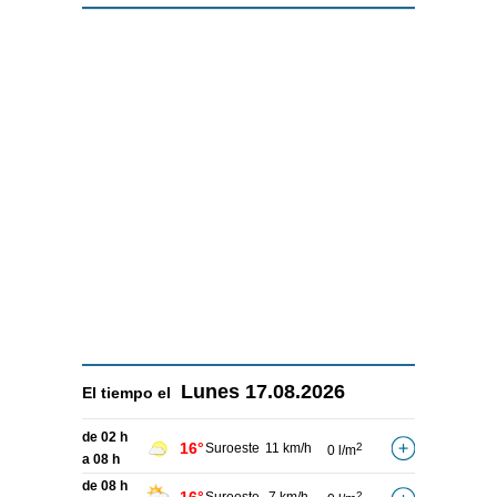
Lunes
17.08.2026
El tiempo el
de 02 h
16°
Suroeste
11 km/h
2
0 l/m
a 08 h
de 08 h
2