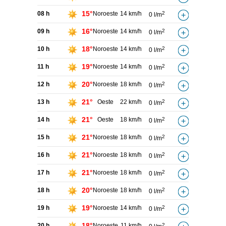
15°
08 h
Noroeste
14 km/h
2
0 l/m
16°
09 h
Noroeste
14 km/h
2
0 l/m
18°
10 h
Noroeste
14 km/h
2
0 l/m
19°
11 h
Noroeste
14 km/h
2
0 l/m
20°
12 h
Noroeste
18 km/h
2
0 l/m
21°
13 h
Oeste
22 km/h
2
0 l/m
21°
14 h
Oeste
18 km/h
2
0 l/m
21°
15 h
Noroeste
18 km/h
2
0 l/m
21°
16 h
Noroeste
18 km/h
2
0 l/m
21°
17 h
Noroeste
18 km/h
2
0 l/m
20°
18 h
Noroeste
18 km/h
2
0 l/m
19°
19 h
Noroeste
14 km/h
2
0 l/m
18°
20 h
Noroeste
11 km/h
2