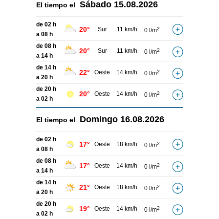
Sábado
15.08.2026
El tiempo el
de 02 h
20°
Sur
11 km/h
2
0 l/m
a 08 h
de 08 h
20°
Sur
11 km/h
2
0 l/m
a 14 h
de 14 h
22°
Oeste
14 km/h
2
0 l/m
a 20 h
de 20 h
20°
Oeste
14 km/h
2
0 l/m
a 02 h
Domingo
16.08.2026
El tiempo el
de 02 h
17°
Oeste
18 km/h
2
0 l/m
a 08 h
de 08 h
17°
Oeste
14 km/h
2
0 l/m
a 14 h
de 14 h
21°
Oeste
18 km/h
2
0 l/m
a 20 h
de 20 h
19°
Oeste
14 km/h
2
0 l/m
a 02 h