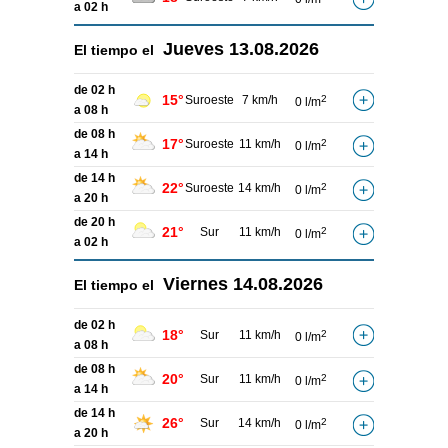
a 02 h
Jueves
13.08.2026
El tiempo el
de 02 h
15°
Suroeste
7 km/h
2
0 l/m
a 08 h
de 08 h
17°
Suroeste
11 km/h
2
0 l/m
a 14 h
de 14 h
22°
Suroeste
14 km/h
2
0 l/m
a 20 h
de 20 h
21°
Sur
11 km/h
2
0 l/m
a 02 h
Viernes
14.08.2026
El tiempo el
de 02 h
18°
Sur
11 km/h
2
0 l/m
a 08 h
de 08 h
20°
Sur
11 km/h
2
0 l/m
a 14 h
de 14 h
26°
Sur
14 km/h
2
0 l/m
a 20 h