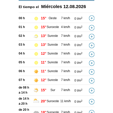
Miércoles
12.08.2026
El tiempo el
15°
00 h
Oeste
7 km/h
2
0 l/m
15°
01 h
Suroeste
4 km/h
2
0 l/m
13°
02 h
Sureste
7 km/h
2
0 l/m
13°
03 h
Sureste
7 km/h
2
0 l/m
12°
04 h
Sureste
7 km/h
2
0 l/m
11°
05 h
Sureste
7 km/h
2
0 l/m
11°
06 h
Sureste
7 km/h
2
0 l/m
12°
07 h
Sureste
7 km/h
2
0 l/m
de 08 h
15°
Sur
7 km/h
2
0 l/m
a 14 h
de 14 h
20°
Suroeste
11 km/h
2
0 l/m
a 20 h
de 20 h
18°
Suroeste
7 km/h
2
0 l/m