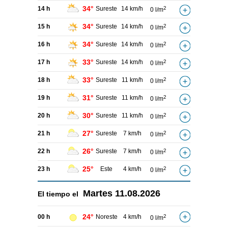
34°
14 h
Sureste
14 km/h
2
0 l/m
34°
15 h
Sureste
14 km/h
2
0 l/m
34°
16 h
Sureste
14 km/h
2
0 l/m
33°
17 h
Sureste
14 km/h
2
0 l/m
33°
18 h
Sureste
11 km/h
2
0 l/m
31°
19 h
Sureste
11 km/h
2
0 l/m
30°
20 h
Sureste
11 km/h
2
0 l/m
27°
21 h
Sureste
7 km/h
2
0 l/m
26°
22 h
Sureste
7 km/h
2
0 l/m
25°
23 h
Este
4 km/h
2
0 l/m
Martes
11.08.2026
El tiempo el
24°
00 h
Noreste
4 km/h
2
0 l/m