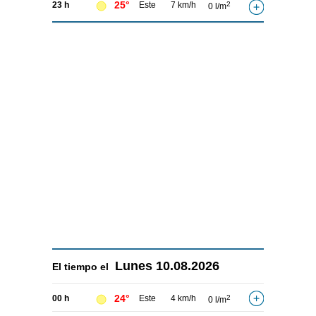
25°
23 h
Este
7 km/h
2
0 l/m
Lunes
10.08.2026
El tiempo el
24°
00 h
Este
4 km/h
2
0 l/m