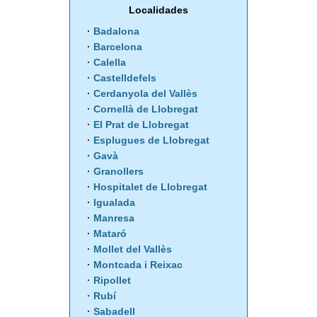
Localidades
Badalona
Barcelona
Calella
Castelldefels
Cerdanyola del Vallès
Cornellà de Llobregat
El Prat de Llobregat
Esplugues de Llobregat
Gavà
Granollers
Hospitalet de Llobregat
Igualada
Manresa
Mataró
Mollet del Vallès
Montcada i Reixac
Ripollet
Rubí
Sabadell