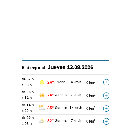
Jueves
13.08.2026
El tiempo el
de 02 h
24°
Norte
4 km/h
2
0 l/m
a 08 h
de 08 h
24°
Noroeste
7 km/h
2
0 l/m
a 14 h
de 14 h
35°
Sureste
14 km/h
2
0 l/m
a 20 h
de 20 h
32°
Sureste
7 km/h
2
0 l/m
a 02 h