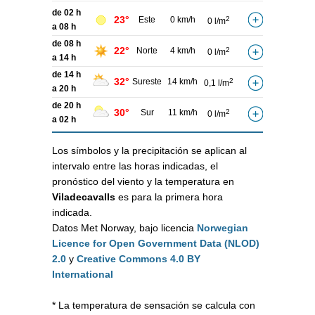
de 02 h
23°
Este
0 km/h
2
0 l/m
a 08 h
de 08 h
22°
Norte
4 km/h
2
0 l/m
a 14 h
de 14 h
32°
Sureste
14 km/h
2
0,1 l/m
a 20 h
de 20 h
30°
Sur
11 km/h
2
0 l/m
a 02 h
Los símbolos y la precipitación se aplican al
intervalo entre las horas indicadas, el
pronóstico del viento y la temperatura en
Viladecavalls
es para la primera hora
indicada.
Datos Met Norway, bajo licencia
Norwegian
Licence for Open Government Data (NLOD)
2.0
y
Creative Commons 4.0 BY
International
* La temperatura de sensación se calcula con