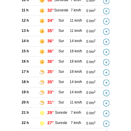
30°
10 h
Suroeste
7 km/h
0 l/m
32°
11 h
Suroeste
7 km/h
2
0 l/m
34°
12 h
Sur
11 km/h
2
0 l/m
35°
13 h
Sur
11 km/h
2
0 l/m
36°
14 h
Sur
14 km/h
2
0 l/m
36°
15 h
Sur
18 km/h
2
0 l/m
36°
16 h
Sur
18 km/h
2
0 l/m
35°
17 h
Sur
18 km/h
2
0 l/m
35°
18 h
Sur
14 km/h
2
0 l/m
33°
19 h
Sur
14 km/h
2
0 l/m
31°
20 h
Sur
11 km/h
2
0 l/m
29°
21 h
Sureste
7 km/h
2
0 l/m
27°
22 h
Sureste
7 km/h
2
0 l/m