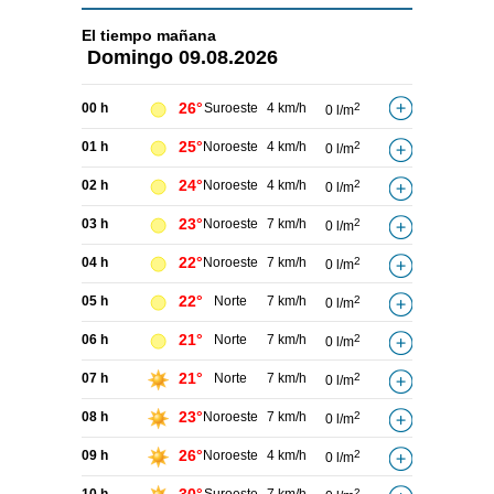
El tiempo
mañana
Domingo
09.08.2026
26°
00 h
Suroeste
4 km/h
2
0 l/m
25°
01 h
Noroeste
4 km/h
2
0 l/m
24°
02 h
Noroeste
4 km/h
2
0 l/m
23°
03 h
Noroeste
7 km/h
2
0 l/m
22°
04 h
Noroeste
7 km/h
2
0 l/m
22°
05 h
Norte
7 km/h
2
0 l/m
21°
06 h
Norte
7 km/h
2
0 l/m
21°
07 h
Norte
7 km/h
2
0 l/m
23°
08 h
Noroeste
7 km/h
2
0 l/m
26°
09 h
Noroeste
4 km/h
2
0 l/m
2