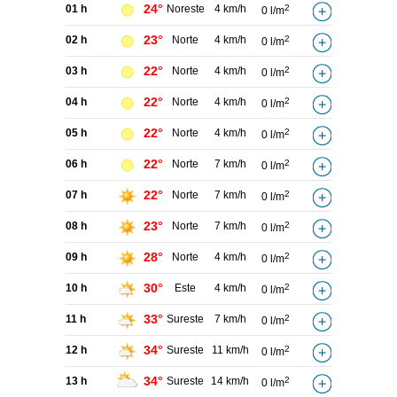
24°
01 h
Noreste
4 km/h
2
0 l/m
23°
02 h
Norte
4 km/h
2
0 l/m
22°
03 h
Norte
4 km/h
2
0 l/m
22°
04 h
Norte
4 km/h
2
0 l/m
22°
05 h
Norte
4 km/h
2
0 l/m
22°
06 h
Norte
7 km/h
2
0 l/m
22°
07 h
Norte
7 km/h
2
0 l/m
23°
08 h
Norte
7 km/h
2
0 l/m
28°
09 h
Norte
4 km/h
2
0 l/m
30°
10 h
Este
4 km/h
2
0 l/m
33°
11 h
Sureste
7 km/h
2
0 l/m
34°
12 h
Sureste
11 km/h
2
0 l/m
34°
13 h
Sureste
14 km/h
2
0 l/m