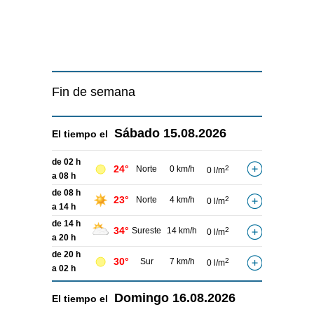
Fin de semana
Sábado
15.08.2026
El tiempo el
de 02 h
24°
Norte
0 km/h
2
0 l/m
a 08 h
de 08 h
23°
Norte
4 km/h
2
0 l/m
a 14 h
de 14 h
34°
Sureste
14 km/h
2
0 l/m
a 20 h
de 20 h
30°
Sur
7 km/h
2
0 l/m
a 02 h
Domingo
16.08.2026
El tiempo el