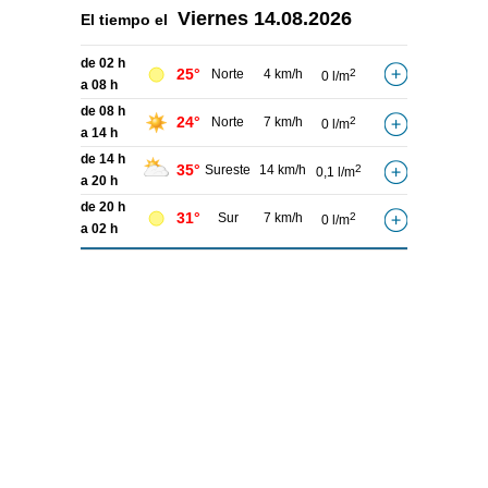
Viernes
14.08.2026
El tiempo el
de 02 h
25°
Norte
4 km/h
2
0 l/m
a 08 h
de 08 h
24°
Norte
7 km/h
2
0 l/m
a 14 h
de 14 h
35°
Sureste
14 km/h
2
0,1 l/m
a 20 h
de 20 h
31°
Sur
7 km/h
2
0 l/m
a 02 h