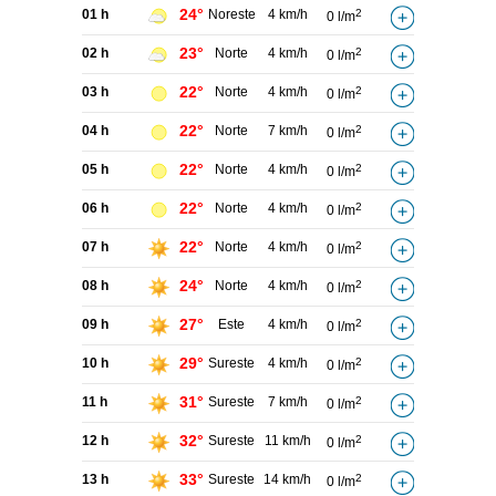
24°
01 h
Noreste
4 km/h
2
0 l/m
23°
02 h
Norte
4 km/h
2
0 l/m
22°
03 h
Norte
4 km/h
2
0 l/m
22°
04 h
Norte
7 km/h
2
0 l/m
22°
05 h
Norte
4 km/h
2
0 l/m
22°
06 h
Norte
4 km/h
2
0 l/m
22°
07 h
Norte
4 km/h
2
0 l/m
24°
08 h
Norte
4 km/h
2
0 l/m
27°
09 h
Este
4 km/h
2
0 l/m
29°
10 h
Sureste
4 km/h
2
0 l/m
31°
11 h
Sureste
7 km/h
2
0 l/m
32°
12 h
Sureste
11 km/h
2
0 l/m
33°
13 h
Sureste
14 km/h
2
0 l/m