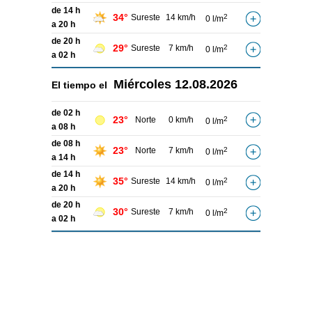
de 14 h
34°
Sureste
14 km/h
2
0 l/m
a 20 h
de 20 h
29°
Sureste
7 km/h
2
0 l/m
a 02 h
Miércoles
12.08.2026
El tiempo el
de 02 h
23°
Norte
0 km/h
2
0 l/m
a 08 h
de 08 h
23°
Norte
7 km/h
2
0 l/m
a 14 h
de 14 h
35°
Sureste
14 km/h
2
0 l/m
a 20 h
de 20 h
30°
Sureste
7 km/h
2
0 l/m
a 02 h