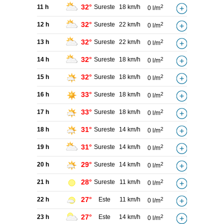
32°
11 h
Sureste
18 km/h
2
0 l/m
32°
12 h
Sureste
22 km/h
2
0 l/m
32°
13 h
Sureste
22 km/h
2
0 l/m
32°
14 h
Sureste
18 km/h
2
0 l/m
32°
15 h
Sureste
18 km/h
2
0 l/m
33°
16 h
Sureste
18 km/h
2
0 l/m
33°
17 h
Sureste
18 km/h
2
0 l/m
31°
18 h
Sureste
14 km/h
2
0 l/m
31°
19 h
Sureste
14 km/h
2
0 l/m
29°
20 h
Sureste
14 km/h
2
0 l/m
28°
21 h
Sureste
11 km/h
2
0 l/m
27°
22 h
Este
11 km/h
2
0 l/m
27°
23 h
Este
14 km/h
2
0 l/m