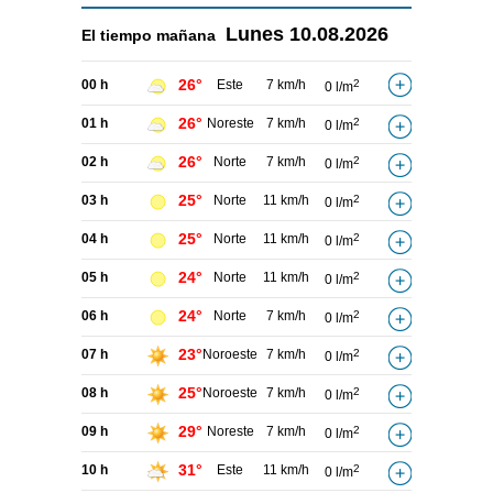
Lunes
10.08.2026
El tiempo
mañana
26°
00 h
Este
7 km/h
2
0 l/m
26°
01 h
Noreste
7 km/h
2
0 l/m
26°
02 h
Norte
7 km/h
2
0 l/m
25°
03 h
Norte
11 km/h
2
0 l/m
25°
04 h
Norte
11 km/h
2
0 l/m
24°
05 h
Norte
11 km/h
2
0 l/m
24°
06 h
Norte
7 km/h
2
0 l/m
23°
07 h
Noroeste
7 km/h
2
0 l/m
25°
08 h
Noroeste
7 km/h
2
0 l/m
29°
09 h
Noreste
7 km/h
2
0 l/m
31°
10 h
Este
11 km/h
2
0 l/m