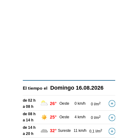
Domingo
16.08.2026
El tiempo el
de 02 h
26°
Oeste
0 km/h
2
0 l/m
a 08 h
de 08 h
25°
Oeste
4 km/h
2
0 l/m
a 14 h
de 14 h
32°
Sureste
11 km/h
2
0,1 l/m
a 20 h