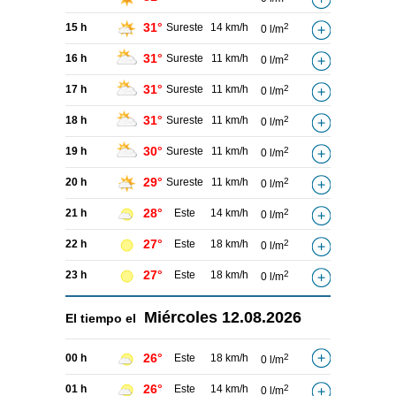
31°
15 h
Sureste
14 km/h
2
0 l/m
31°
16 h
Sureste
11 km/h
2
0 l/m
31°
17 h
Sureste
11 km/h
2
0 l/m
31°
18 h
Sureste
11 km/h
2
0 l/m
30°
19 h
Sureste
11 km/h
2
0 l/m
29°
20 h
Sureste
11 km/h
2
0 l/m
28°
21 h
Este
14 km/h
2
0 l/m
27°
22 h
Este
18 km/h
2
0 l/m
27°
23 h
Este
18 km/h
2
0 l/m
Miércoles
12.08.2026
El tiempo el
26°
00 h
Este
18 km/h
2
0 l/m
26°
01 h
Este
14 km/h
2
0 l/m