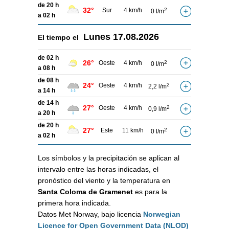
de 20 h
32°
Sur
4 km/h
2
0 l/m
a 02 h
Lunes
17.08.2026
El tiempo el
de 02 h
26°
Oeste
4 km/h
2
0 l/m
a 08 h
de 08 h
24°
Oeste
4 km/h
2
2,2 l/m
a 14 h
de 14 h
27°
Oeste
4 km/h
2
0,9 l/m
a 20 h
de 20 h
27°
Este
11 km/h
2
0 l/m
a 02 h
Los símbolos y la precipitación se aplican al
intervalo entre las horas indicadas, el
pronóstico del viento y la temperatura en
Santa Coloma de Gramenet
es para la
primera hora indicada.
Datos Met Norway, bajo licencia
Norwegian
Licence for Open Government Data (NLOD)