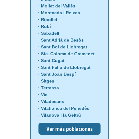
Mollet del Vallès
Montcada i Reixac
Ripollet
Rubí
Sabadell
Sant Adrià de Besòs
Sant Boi de Llobregat
Sta. Coloma de Gramenet
Sant Cugat
Sant Feliu de Llobregat
Sant Joan Despí
Sitges
Terrassa
Vic
Viladecans
Vilafranca del Penedès
Vilanova i la Geltrú
Ver más poblaciones