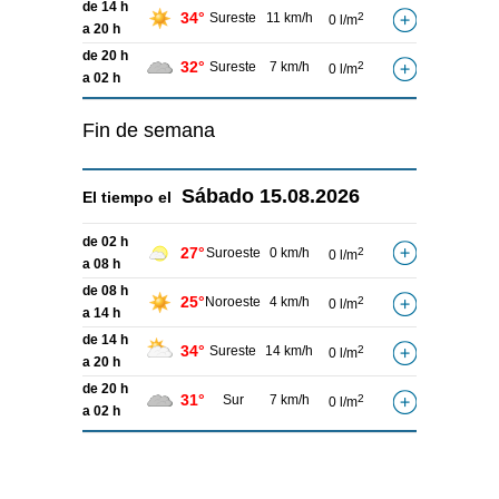
de 14 h
34°
Sureste
11 km/h
2
0 l/m
a 20 h
de 20 h
32°
Sureste
7 km/h
2
0 l/m
a 02 h
Fin de semana
Sábado
15.08.2026
El tiempo el
de 02 h
27°
Suroeste
0 km/h
2
0 l/m
a 08 h
de 08 h
25°
Noroeste
4 km/h
2
0 l/m
a 14 h
de 14 h
34°
Sureste
14 km/h
2
0 l/m
a 20 h
de 20 h
31°
Sur
7 km/h
2
0 l/m
a 02 h