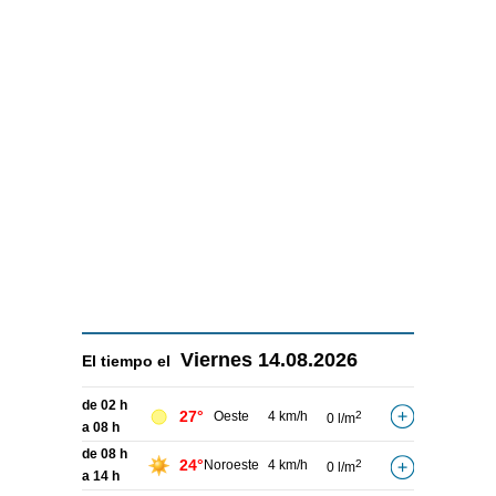
Viernes
14.08.2026
El tiempo el
de 02 h
27°
Oeste
4 km/h
2
0 l/m
a 08 h
de 08 h
24°
Noroeste
4 km/h
2
0 l/m
a 14 h