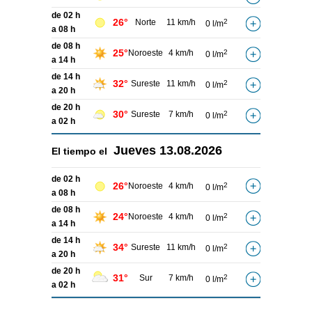
de 02 h
26°
Norte
11 km/h
2
0 l/m
a 08 h
de 08 h
25°
Noroeste
4 km/h
2
0 l/m
a 14 h
de 14 h
32°
Sureste
11 km/h
2
0 l/m
a 20 h
de 20 h
30°
Sureste
7 km/h
2
0 l/m
a 02 h
Jueves
13.08.2026
El tiempo el
de 02 h
26°
Noroeste
4 km/h
2
0 l/m
a 08 h
de 08 h
24°
Noroeste
4 km/h
2
0 l/m
a 14 h
de 14 h
34°
Sureste
11 km/h
2
0 l/m
a 20 h
de 20 h
31°
Sur
7 km/h
2
0 l/m
a 02 h