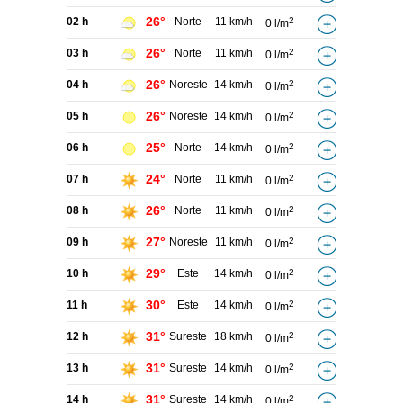
26°
02 h
Norte
11 km/h
2
0 l/m
26°
03 h
Norte
11 km/h
2
0 l/m
26°
04 h
Noreste
14 km/h
2
0 l/m
26°
05 h
Noreste
14 km/h
2
0 l/m
25°
06 h
Norte
14 km/h
2
0 l/m
24°
07 h
Norte
11 km/h
2
0 l/m
26°
08 h
Norte
11 km/h
2
0 l/m
27°
09 h
Noreste
11 km/h
2
0 l/m
29°
10 h
Este
14 km/h
2
0 l/m
30°
11 h
Este
14 km/h
2
0 l/m
31°
12 h
Sureste
18 km/h
2
0 l/m
31°
13 h
Sureste
14 km/h
2
0 l/m
31°
14 h
Sureste
14 km/h
2
0 l/m