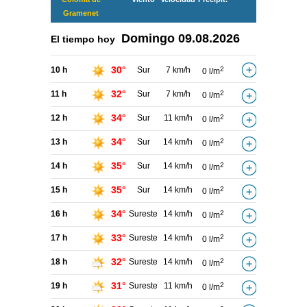
Gramenet
Domingo
09.08.2026
El tiempo hoy
30°
10 h
Sur
7 km/h
2
0 l/m
32°
11 h
Sur
7 km/h
2
0 l/m
34°
12 h
Sur
11 km/h
2
0 l/m
34°
13 h
Sur
14 km/h
2
0 l/m
35°
14 h
Sur
14 km/h
2
0 l/m
35°
15 h
Sur
14 km/h
2
0 l/m
34°
16 h
Sureste
14 km/h
2
0 l/m
33°
17 h
Sureste
14 km/h
2
0 l/m
32°
18 h
Sureste
14 km/h
2
0 l/m
31°
19 h
Sureste
11 km/h
2
0 l/m