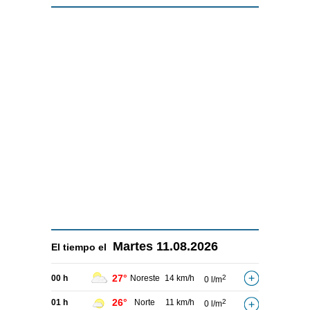
Martes
11.08.2026
El tiempo el
27°
00 h
Noreste
14 km/h
2
0 l/m
26°
01 h
Norte
11 km/h
2
0 l/m