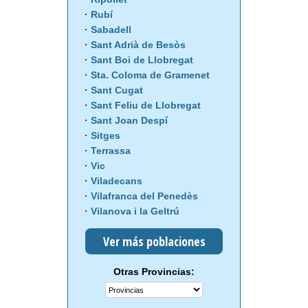
Rubí
Sabadell
Sant Adrià de Besòs
Sant Boi de Llobregat
Sta. Coloma de Gramenet
Sant Cugat
Sant Feliu de Llobregat
Sant Joan Despí
Sitges
Terrassa
Vic
Viladecans
Vilafranca del Penedès
Vilanova i la Geltrú
Ver más poblaciones
Otras Provincias: