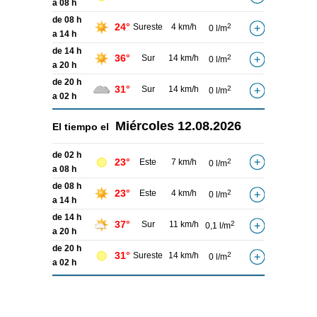
a 08 h
de 08 h
24°
Sureste
4 km/h
2
0 l/m
a 14 h
de 14 h
36°
Sur
14 km/h
2
0 l/m
a 20 h
de 20 h
31°
Sur
14 km/h
2
0 l/m
a 02 h
Miércoles
12.08.2026
El tiempo el
de 02 h
23°
Este
7 km/h
2
0 l/m
a 08 h
de 08 h
23°
Este
4 km/h
2
0 l/m
a 14 h
de 14 h
37°
Sur
11 km/h
2
0,1 l/m
a 20 h
de 20 h
31°
Sureste
14 km/h
2
0 l/m
a 02 h