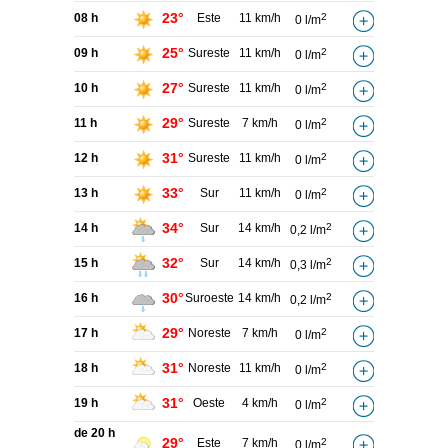
23°
08 h
Este
11 km/h
2
0 l/m
25°
09 h
Sureste
11 km/h
2
0 l/m
27°
10 h
Sureste
11 km/h
2
0 l/m
29°
11 h
Sureste
7 km/h
2
0 l/m
31°
12 h
Sureste
11 km/h
2
0 l/m
33°
13 h
Sur
11 km/h
2
0 l/m
34°
14 h
Sur
14 km/h
2
0,2 l/m
32°
15 h
Sur
14 km/h
2
0,3 l/m
30°
16 h
Suroeste
14 km/h
2
0,2 l/m
29°
17 h
Noreste
7 km/h
2
0 l/m
31°
18 h
Noreste
11 km/h
2
0 l/m
31°
19 h
Oeste
4 km/h
2
0 l/m
de 20 h
29°
Este
7 km/h
2
0 l/m