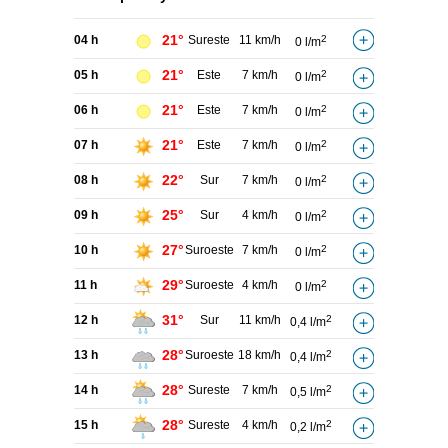
21°
04 h
Sureste
11 km/h
2
0 l/m
21°
05 h
Este
7 km/h
2
0 l/m
21°
06 h
Este
7 km/h
2
0 l/m
21°
07 h
Este
7 km/h
2
0 l/m
22°
08 h
Sur
7 km/h
2
0 l/m
25°
09 h
Sur
4 km/h
2
0 l/m
27°
10 h
Suroeste
7 km/h
2
0 l/m
29°
11 h
Suroeste
4 km/h
2
0 l/m
31°
12 h
Sur
11 km/h
2
0,4 l/m
28°
13 h
Suroeste
18 km/h
2
0,4 l/m
28°
14 h
Sureste
7 km/h
2
0,5 l/m
28°
15 h
Sureste
4 km/h
2
0,2 l/m