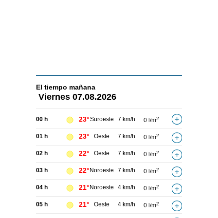
El tiempo
mañana
Viernes
07.08.2026
23°
00 h
Suroeste
7 km/h
2
0 l/m
23°
01 h
Oeste
7 km/h
2
0 l/m
22°
02 h
Oeste
7 km/h
2
0 l/m
22°
03 h
Noroeste
7 km/h
2
0 l/m
21°
04 h
Noroeste
4 km/h
2
0 l/m
21°
05 h
Oeste
4 km/h
2
0 l/m