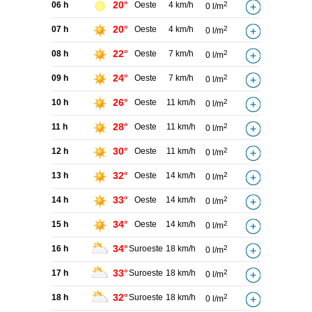
20°
06 h
Oeste
4 km/h
2
0 l/m
20°
07 h
Oeste
4 km/h
2
0 l/m
22°
08 h
Oeste
7 km/h
2
0 l/m
24°
09 h
Oeste
7 km/h
2
0 l/m
26°
10 h
Oeste
11 km/h
2
0 l/m
28°
11 h
Oeste
11 km/h
2
0 l/m
30°
12 h
Oeste
11 km/h
2
0 l/m
32°
13 h
Oeste
14 km/h
2
0 l/m
33°
14 h
Oeste
14 km/h
2
0 l/m
34°
15 h
Oeste
14 km/h
2
0 l/m
34°
16 h
Suroeste
18 km/h
2
0 l/m
33°
17 h
Suroeste
18 km/h
2
0 l/m
32°
18 h
Suroeste
18 km/h
2
0 l/m