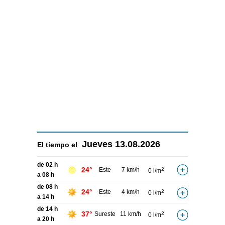
Jueves
13.08.2026
El tiempo el
de 02 h
24°
Este
7 km/h
2
0 l/m
a 08 h
de 08 h
24°
Este
4 km/h
2
0 l/m
a 14 h
de 14 h
37°
Sureste
11 km/h
2
0 l/m
a 20 h