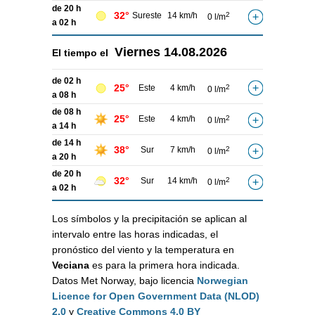
de 20 h
32°
Sureste
14 km/h
2
0 l/m
a 02 h
Viernes
14.08.2026
El tiempo el
de 02 h
25°
Este
4 km/h
2
0 l/m
a 08 h
de 08 h
25°
Este
4 km/h
2
0 l/m
a 14 h
de 14 h
38°
Sur
7 km/h
2
0 l/m
a 20 h
de 20 h
32°
Sur
14 km/h
2
0 l/m
a 02 h
Los símbolos y la precipitación se aplican al
intervalo entre las horas indicadas, el
pronóstico del viento y la temperatura en
Veciana
es para la primera hora indicada.
Datos Met Norway, bajo licencia
Norwegian
Licence for Open Government Data (NLOD)
2.0
y
Creative Commons 4.0 BY