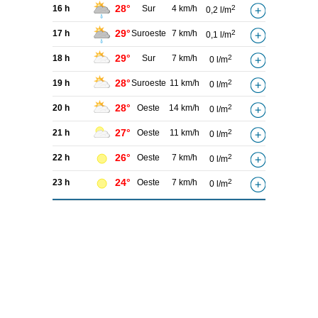
28°
16 h
Sur
4 km/h
2
0,2 l/m
29°
17 h
Suroeste
7 km/h
2
0,1 l/m
29°
18 h
Sur
7 km/h
2
0 l/m
28°
19 h
Suroeste
11 km/h
2
0 l/m
28°
20 h
Oeste
14 km/h
2
0 l/m
27°
21 h
Oeste
11 km/h
2
0 l/m
26°
22 h
Oeste
7 km/h
2
0 l/m
24°
23 h
Oeste
7 km/h
2
0 l/m