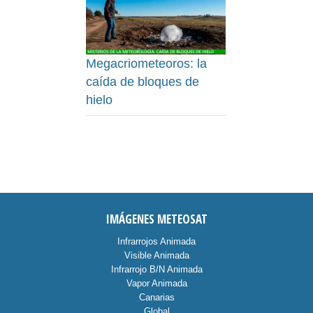
Megacriometeoros: la
caída de bloques de
hielo
IMÁGENES METEOSAT
Infrarrojos Animada
Visible Animada
Infrarrojo B/N Animada
Vapor Animada
Canarias
Global