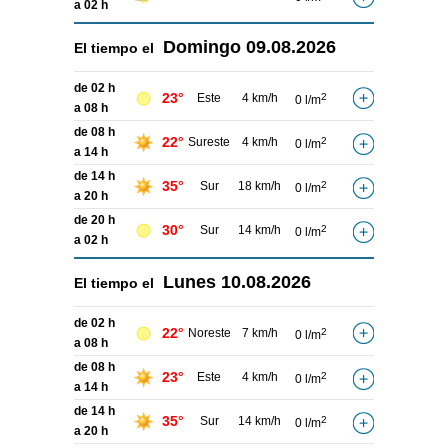
a 02 h
Domingo
09.08.2026
El tiempo el
de 02 h
23°
Este
4 km/h
2
0 l/m
a 08 h
de 08 h
22°
Sureste
4 km/h
2
0 l/m
a 14 h
de 14 h
35°
Sur
18 km/h
2
0 l/m
a 20 h
de 20 h
30°
Sur
14 km/h
2
0 l/m
a 02 h
Lunes
10.08.2026
El tiempo el
de 02 h
22°
Noreste
7 km/h
2
0 l/m
a 08 h
de 08 h
23°
Este
4 km/h
2
0 l/m
a 14 h
de 14 h
35°
Sur
14 km/h
2
0 l/m
a 20 h