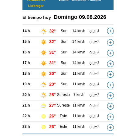
Llobregat
Domingo
09.08.2026
El tiempo hoy
32°
14 h
Sur
14 km/h
2
0 l/m
32°
15 h
Sur
14 km/h
2
0 l/m
31°
16 h
Sur
14 km/h
2
0 l/m
31°
17 h
Sur
14 km/h
2
0 l/m
30°
18 h
Sur
11 km/h
2
0 l/m
29°
19 h
Sur
11 km/h
2
0 l/m
28°
20 h
Sureste
7 km/h
2
0 l/m
27°
21 h
Sureste
11 km/h
2
0 l/m
26°
22 h
Este
11 km/h
2
0 l/m
26°
23 h
Este
11 km/h
2
0 l/m