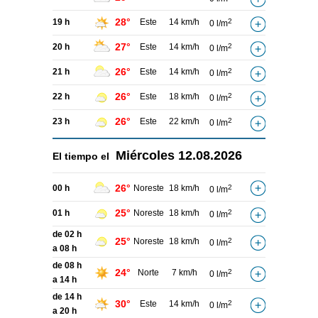
28°
19 h
Este
14 km/h
2
0 l/m
27°
20 h
Este
14 km/h
2
0 l/m
26°
21 h
Este
14 km/h
2
0 l/m
26°
22 h
Este
18 km/h
2
0 l/m
26°
23 h
Este
22 km/h
2
0 l/m
Miércoles
12.08.2026
El tiempo el
26°
00 h
Noreste
18 km/h
2
0 l/m
25°
01 h
Noreste
18 km/h
2
0 l/m
de 02 h
25°
Noreste
18 km/h
2
0 l/m
a 08 h
de 08 h
24°
Norte
7 km/h
2
0 l/m
a 14 h
de 14 h
30°
Este
14 km/h
2
0 l/m
a 20 h