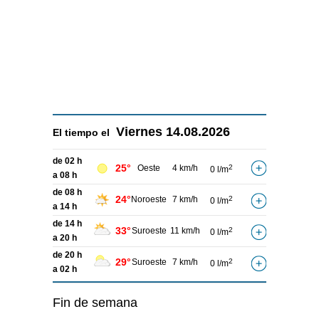
Viernes
14.08.2026
El tiempo el
de 02 h
25°
Oeste
4 km/h
2
0 l/m
a 08 h
de 08 h
24°
Noroeste
7 km/h
2
0 l/m
a 14 h
de 14 h
33°
Suroeste
11 km/h
2
0 l/m
a 20 h
de 20 h
29°
Suroeste
7 km/h
2
0 l/m
a 02 h
Fin de semana