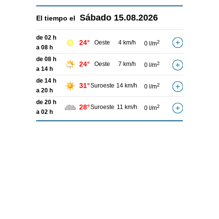
Sábado
15.08.2026
El tiempo el
de 02 h
24°
Oeste
4 km/h
2
0 l/m
a 08 h
de 08 h
24°
Oeste
7 km/h
2
0 l/m
a 14 h
de 14 h
31°
Suroeste
14 km/h
2
0 l/m
a 20 h
de 20 h
28°
Suroeste
11 km/h
2
0 l/m
a 02 h