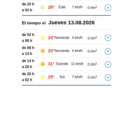
de 20 h
28°
Este
7 km/h
2
0 l/m
a 02 h
Jueves
13.08.2026
El tiempo el
de 02 h
24°
Noroeste
4 km/h
2
0 l/m
a 08 h
de 08 h
23°
Noroeste
4 km/h
2
0 l/m
a 14 h
de 14 h
31°
Sureste
11 km/h
2
0 l/m
a 20 h
de 20 h
29°
Sur
7 km/h
2
0 l/m
a 02 h