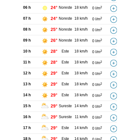
24°
06 h
Noreste
18 km/h
2
0 l/m
24°
07 h
Noreste
18 km/h
2
0 l/m
25°
08 h
Noreste
18 km/h
2
0 l/m
26°
09 h
Noreste
18 km/h
2
0 l/m
28°
10 h
Este
18 km/h
2
0 l/m
28°
11 h
Este
18 km/h
2
0 l/m
29°
12 h
Este
18 km/h
2
0 l/m
29°
13 h
Este
18 km/h
2
0 l/m
29°
14 h
Este
18 km/h
2
0 l/m
29°
15 h
Sureste
14 km/h
2
0 l/m
29°
16 h
Sureste
11 km/h
2
0 l/m
29°
17 h
Este
14 km/h
2
0 l/m
29°
18 h
Este
14 km/h
2
0 l/m