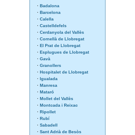
Badalona
Barcelona
Calella
Castelldefels
Cerdanyola del Vallès
Cornellà de Llobregat
El Prat de Llobregat
Esplugues de Llobregat
Gavà
Granollers
Hospitalet de Llobregat
Igualada
Manresa
Mataró
Mollet del Vallès
Montcada i Reixac
Ripollet
Rubí
Sabadell
Sant Adrià de Besòs