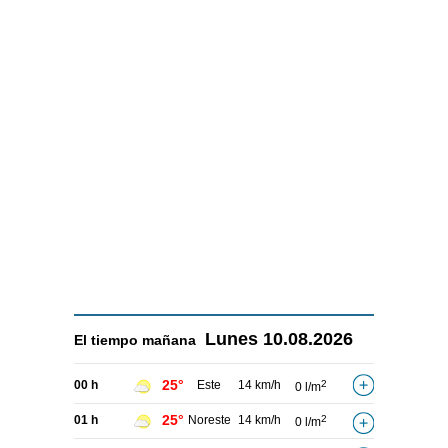
Lunes
10.08.2026
El tiempo
mañana
25°
00 h
Este
14 km/h
2
0 l/m
25°
01 h
Noreste
14 km/h
2
0 l/m