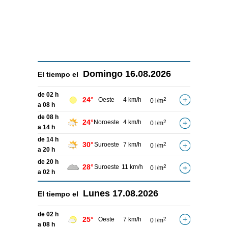
Domingo
16.08.2026
El tiempo el
de 02 h
24°
Oeste
4 km/h
2
0 l/m
a 08 h
de 08 h
24°
Noroeste
4 km/h
2
0 l/m
a 14 h
de 14 h
30°
Suroeste
7 km/h
2
0 l/m
a 20 h
de 20 h
28°
Suroeste
11 km/h
2
0 l/m
a 02 h
Lunes
17.08.2026
El tiempo el
de 02 h
25°
Oeste
7 km/h
2
0 l/m
a 08 h