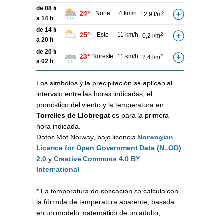
de 08 h
24°
Norte
4 km/h
2
12,9 l/m
a 14 h
de 14 h
25°
Este
11 km/h
2
0,2 l/m
a 20 h
de 20 h
23°
Noreste
11 km/h
2
2,4 l/m
a 02 h
Los símbolos y la precipitación se aplican al
intervalo entre las horas indicadas, el
pronóstico del viento y la temperatura en
Torrelles de Llobregat
es para la primera
hora indicada.
Datos Met Norway, bajo licencia
Norwegian
Licence for Open Government Data (NLOD)
2.0
y
Creative Commons 4.0 BY
International
* La temperatura de sensación se calcula con
la fórmula de temperatura aparente, basada
en un modelo matemático de un adulto,