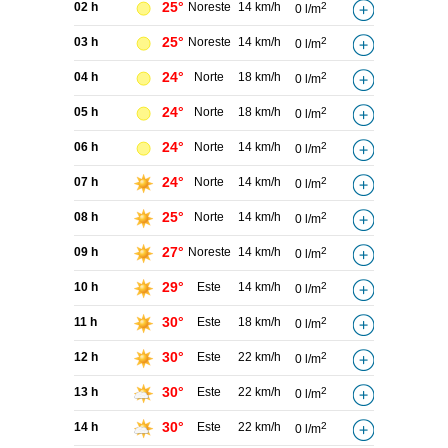
25°
02 h
Noreste
14 km/h
2
0 l/m
25°
03 h
Noreste
14 km/h
2
0 l/m
24°
04 h
Norte
18 km/h
2
0 l/m
24°
05 h
Norte
18 km/h
2
0 l/m
24°
06 h
Norte
14 km/h
2
0 l/m
24°
07 h
Norte
14 km/h
2
0 l/m
25°
08 h
Norte
14 km/h
2
0 l/m
27°
09 h
Noreste
14 km/h
2
0 l/m
29°
10 h
Este
14 km/h
2
0 l/m
30°
11 h
Este
18 km/h
2
0 l/m
30°
12 h
Este
22 km/h
2
0 l/m
30°
13 h
Este
22 km/h
2
0 l/m
30°
14 h
Este
22 km/h
2
0 l/m