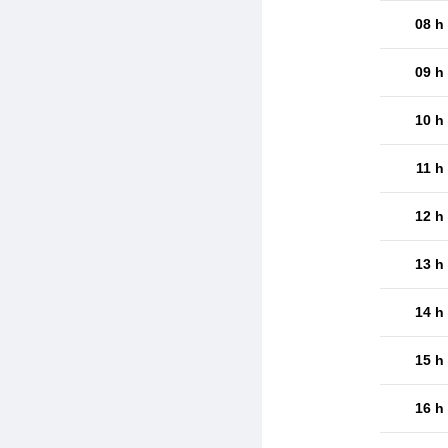
08 h
09 h
10 h
11 h
12 h
13 h
14 h
15 h
16 h