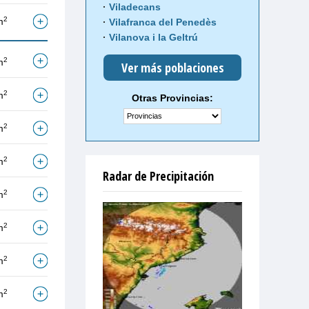
Viladecans
2
m
Vilafranca del Penedès
Vilanova i la Geltrú
2
m
Ver más poblaciones
2
m
Otras Provincias:
2
m
2
m
Radar de Precipitación
2
m
2
m
2
m
2
m