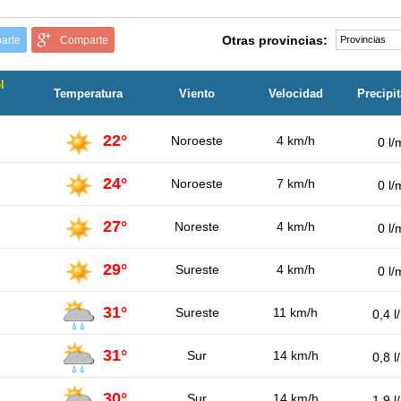
Otras provincias:
arte
Comparte
l
Temperatura
Viento
Velocidad
Precipi
22°
Noroeste
4 km/h
0 l/
24°
Noroeste
7 km/h
0 l/
27°
Noreste
4 km/h
0 l/
29°
Sureste
4 km/h
0 l/
31°
Sureste
11 km/h
0,4 l
31°
Sur
14 km/h
0,8 l
30°
Sur
14 km/h
1,9 l