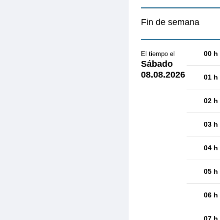
Fin de semana
00 h
El tiempo el
Sábado
08.08.2026
01 h
02 h
03 h
04 h
05 h
06 h
07 h