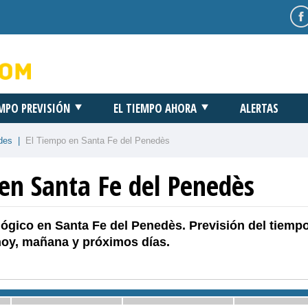
EMPO PREVISIÓN
EL TIEMPO AHORA
ALERTAS
des
|
El Tiempo en Santa Fe del Penedès
en Santa Fe del Penedès
ógico en Santa Fe del Penedès. Previsión del tiemp
hoy, mañana y próximos días.