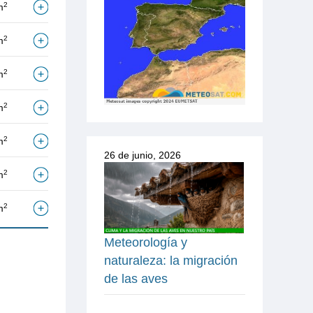
2
m
2
m
2
m
2
m
2
m
26 de junio, 2026
2
m
2
m
Meteorología y
naturaleza: la migración
de las aves