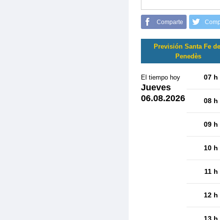
Comparte
Comp
Previsión Santa Fe de
Penedès
07 h
El tiempo hoy
Jueves
06.08.2026
08 h
09 h
10 h
11 h
12 h
13 h