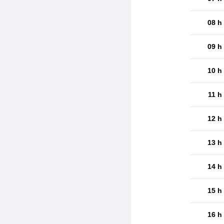
08 h
09 h
10 h
11 h
12 h
13 h
14 h
15 h
16 h