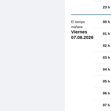
23 h
00 h
El tiempo
mañana
Viernes
01 h
07.08.2026
02 h
03 h
04 h
05 h
06 h
07 h