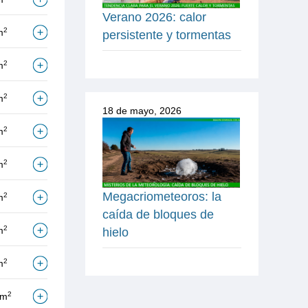
Verano 2026: calor
2
m
persistente y tormentas
2
m
2
m
18 de mayo, 2026
2
m
2
m
Megacriometeoros: la
2
m
caída de bloques de
2
m
hielo
2
m
2
/m