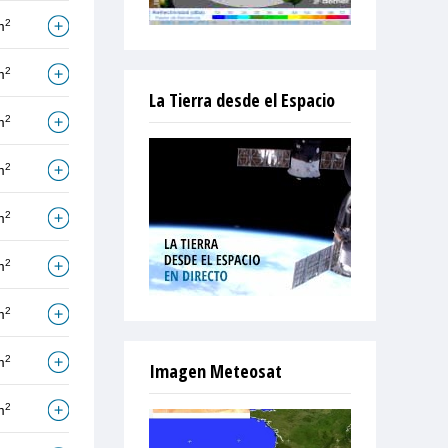
2
m
2
m
La Tierra desde el Espacio
2
m
2
m
2
m
2
m
2
m
2
m
Imagen Meteosat
2
m