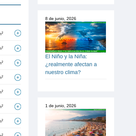
8 de junio, 2026
2
m
2
m
El Niño y la Niña:
2
m
¿realmente afectan a
nuestro clima?
2
m
2
m
1 de junio, 2026
2
m
2
m
2
m