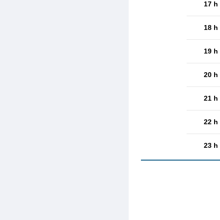
17 h
18 h
19 h
20 h
21 h
22 h
23 h