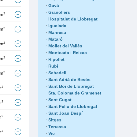
Gavà
Granollers
2
/m
Hospitalet de Llobregat
Igualada
2
/m
Manresa
Mataró
2
/m
Mollet del Vallès
Montcada i Reixac
2
/m
Ripollet
Rubí
2
Sabadell
/m
Sant Adrià de Besòs
Sant Boi de Llobregat
2
m
Sta. Coloma de Gramenet
Sant Cugat
2
m
Sant Feliu de Llobregat
Sant Joan Despí
2
m
Sitges
Terrassa
2
m
Vic