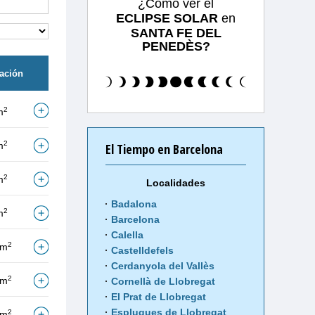
¿Cómo ver el
ECLIPSE SOLAR
en
SANTA FE DEL
PENEDÈS?
tación
2
m
2
m
El Tiempo en Barcelona
2
m
Localidades
Badalona
2
m
Barcelona
Calella
2
/m
Castelldefels
Cerdanyola del Vallès
2
/m
Cornellà de Llobregat
El Prat de Llobregat
Esplugues de Llobregat
2
/m