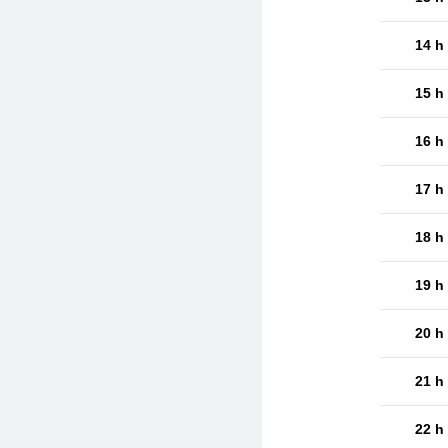
14 h
15 h
16 h
17 h
18 h
19 h
20 h
21 h
22 h