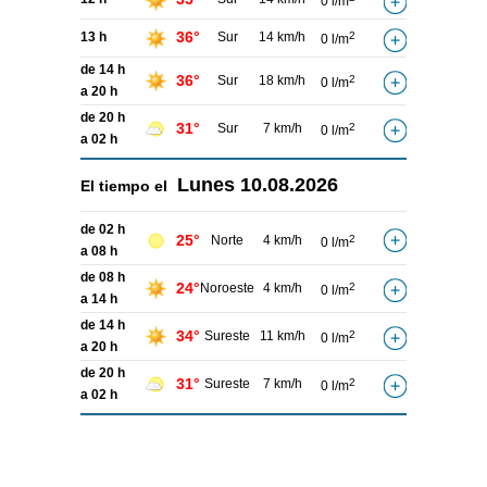
0 l/m
36°
13 h
Sur
14 km/h
2
0 l/m
de 14 h
36°
Sur
18 km/h
2
0 l/m
a 20 h
de 20 h
31°
Sur
7 km/h
2
0 l/m
a 02 h
Lunes
10.08.2026
El tiempo el
de 02 h
25°
Norte
4 km/h
2
0 l/m
a 08 h
de 08 h
24°
Noroeste
4 km/h
2
0 l/m
a 14 h
de 14 h
34°
Sureste
11 km/h
2
0 l/m
a 20 h
de 20 h
31°
Sureste
7 km/h
2
0 l/m
a 02 h