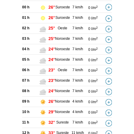
26°
00 h
Suroeste
7 km/h
2
0 l/m
26°
01 h
Suroeste
7 km/h
2
0 l/m
25°
02 h
Oeste
7 km/h
2
0 l/m
25°
03 h
Noroeste
7 km/h
2
0 l/m
24°
04 h
Noroeste
7 km/h
2
0 l/m
24°
05 h
Noroeste
7 km/h
2
0 l/m
23°
06 h
Oeste
7 km/h
2
0 l/m
23°
07 h
Noroeste
7 km/h
2
0 l/m
24°
08 h
Noroeste
7 km/h
2
0 l/m
26°
09 h
Noroeste
4 km/h
2
0 l/m
29°
10 h
Noroeste
4 km/h
2
0 l/m
32°
11 h
Sureste
7 km/h
2
0 l/m
33°
12 h
Sureste
11 km/h
2
0 l/m