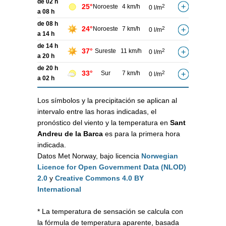
de 02 h
25°
Noroeste
4 km/h
2
0 l/m
a 08 h
de 08 h
24°
Noroeste
7 km/h
2
0 l/m
a 14 h
de 14 h
37°
Sureste
11 km/h
2
0 l/m
a 20 h
de 20 h
33°
Sur
7 km/h
2
0 l/m
a 02 h
Los símbolos y la precipitación se aplican al
intervalo entre las horas indicadas, el
pronóstico del viento y la temperatura en
Sant
Andreu de la Barca
es para la primera hora
indicada.
Datos Met Norway, bajo licencia
Norwegian
Licence for Open Government Data (NLOD)
2.0
y
Creative Commons 4.0 BY
International
* La temperatura de sensación se calcula con
la fórmula de temperatura aparente, basada