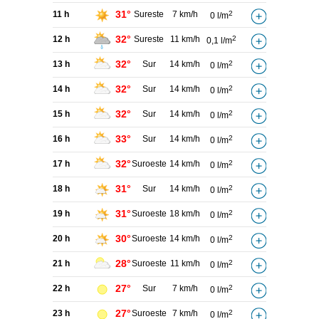
31°
11 h
Sureste
7 km/h
2
0 l/m
32°
12 h
Sureste
11 km/h
2
0,1 l/m
32°
13 h
Sur
14 km/h
2
0 l/m
32°
14 h
Sur
14 km/h
2
0 l/m
32°
15 h
Sur
14 km/h
2
0 l/m
33°
16 h
Sur
14 km/h
2
0 l/m
32°
17 h
Suroeste
14 km/h
2
0 l/m
31°
18 h
Sur
14 km/h
2
0 l/m
31°
19 h
Suroeste
18 km/h
2
0 l/m
30°
20 h
Suroeste
14 km/h
2
0 l/m
28°
21 h
Suroeste
11 km/h
2
0 l/m
27°
22 h
Sur
7 km/h
2
0 l/m
27°
23 h
Suroeste
7 km/h
2
0 l/m