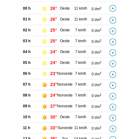
26°
00 h
Oeste
11 km/h
2
0 l/m
26°
01 h
Oeste
11 km/h
2
0 l/m
25°
02 h
Oeste
7 km/h
2
0 l/m
25°
03 h
Oeste
7 km/h
2
0 l/m
24°
04 h
Oeste
7 km/h
2
0 l/m
24°
05 h
Oeste
7 km/h
2
0 l/m
23°
06 h
Noroeste
7 km/h
2
0 l/m
23°
07 h
Noroeste
7 km/h
2
0 l/m
24°
08 h
Noroeste
7 km/h
2
0 l/m
27°
09 h
Noroeste
7 km/h
2
0 l/m
30°
10 h
Oeste
7 km/h
2
0 l/m
33°
11 h
Suroeste
11 km/h
2
0 l/m
35°
12 h
Sur
14 km/h
2