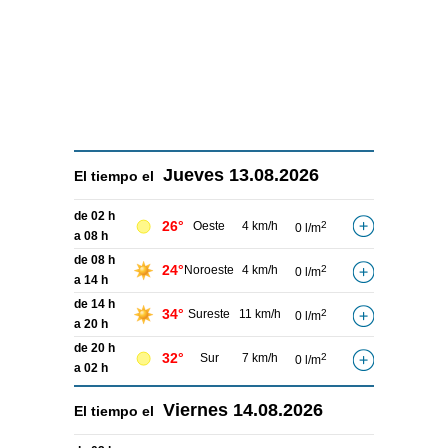
Jueves
13.08.2026
El tiempo el
de 02 h
26°
Oeste
4 km/h
2
0 l/m
a 08 h
de 08 h
24°
Noroeste
4 km/h
2
0 l/m
a 14 h
de 14 h
34°
Sureste
11 km/h
2
0 l/m
a 20 h
de 20 h
32°
Sur
7 km/h
2
0 l/m
a 02 h
Viernes
14.08.2026
El tiempo el