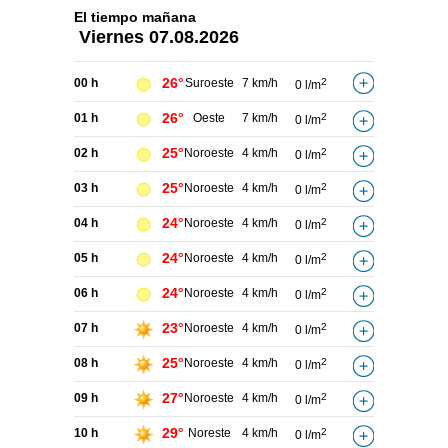
El tiempo
mañana
Viernes
07.08.2026
26°
00 h
Suroeste
7 km/h
2
0 l/m
26°
01 h
Oeste
7 km/h
2
0 l/m
25°
02 h
Noroeste
4 km/h
2
0 l/m
25°
03 h
Noroeste
4 km/h
2
0 l/m
24°
04 h
Noroeste
4 km/h
2
0 l/m
24°
05 h
Noroeste
4 km/h
2
0 l/m
24°
06 h
Noroeste
4 km/h
2
0 l/m
23°
07 h
Noroeste
4 km/h
2
0 l/m
25°
08 h
Noroeste
4 km/h
2
0 l/m
27°
09 h
Noroeste
4 km/h
2
0 l/m
29°
10 h
Noreste
4 km/h
2
0 l/m