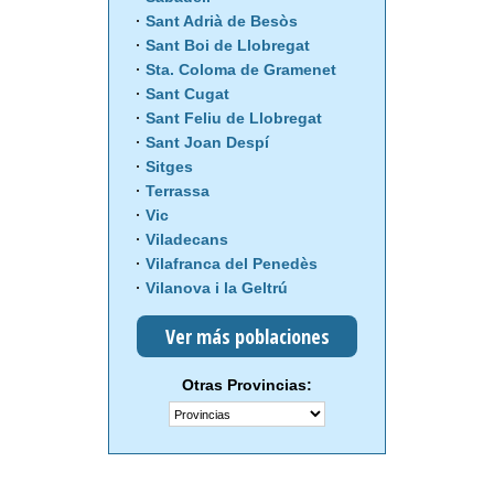
Sant Adrià de Besòs
Sant Boi de Llobregat
Sta. Coloma de Gramenet
Sant Cugat
Sant Feliu de Llobregat
Sant Joan Despí
Sitges
Terrassa
Vic
Viladecans
Vilafranca del Penedès
Vilanova i la Geltrú
Ver más poblaciones
Otras Provincias: