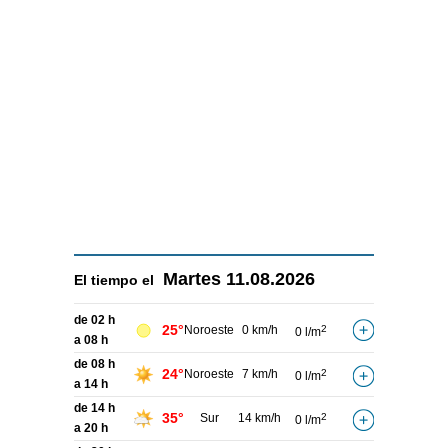
Martes
11.08.2026
El tiempo el
de 02 h
25°
Noroeste
0 km/h
2
0 l/m
a 08 h
de 08 h
24°
Noroeste
7 km/h
2
0 l/m
a 14 h
de 14 h
35°
Sur
14 km/h
2
0 l/m
a 20 h