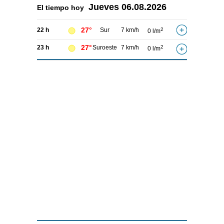
Jueves
06.08.2026
El tiempo hoy
27°
22 h
Sur
7 km/h
2
0 l/m
27°
23 h
Suroeste
7 km/h
2
0 l/m