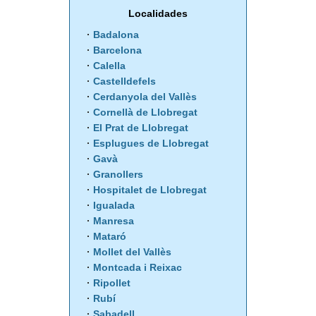
Localidades
Badalona
Barcelona
Calella
Castelldefels
Cerdanyola del Vallès
Cornellà de Llobregat
El Prat de Llobregat
Esplugues de Llobregat
Gavà
Granollers
Hospitalet de Llobregat
Igualada
Manresa
Mataró
Mollet del Vallès
Montcada i Reixac
Ripollet
Rubí
Sabadell