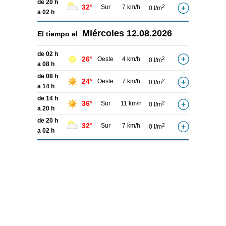
de 20 h
32°
Sur
7 km/h
2
0 l/m
a 02 h
Miércoles
12.08.2026
El tiempo el
de 02 h
26°
Oeste
4 km/h
2
0 l/m
a 08 h
de 08 h
24°
Oeste
7 km/h
2
0 l/m
a 14 h
de 14 h
36°
Sur
11 km/h
2
0 l/m
a 20 h
de 20 h
32°
Sur
7 km/h
2
0 l/m
a 02 h