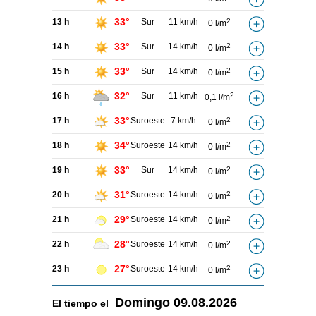
33°
13 h
Sur
11 km/h
2
0 l/m
33°
14 h
Sur
14 km/h
2
0 l/m
33°
15 h
Sur
14 km/h
2
0 l/m
32°
16 h
Sur
11 km/h
2
0,1 l/m
33°
17 h
Suroeste
7 km/h
2
0 l/m
34°
18 h
Suroeste
14 km/h
2
0 l/m
33°
19 h
Sur
14 km/h
2
0 l/m
31°
20 h
Suroeste
14 km/h
2
0 l/m
29°
21 h
Suroeste
14 km/h
2
0 l/m
28°
22 h
Suroeste
14 km/h
2
0 l/m
27°
23 h
Suroeste
14 km/h
2
0 l/m
Domingo
09.08.2026
El tiempo el