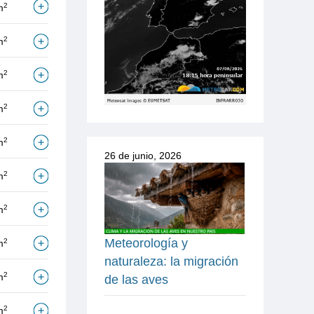
2
m
2
m
2
m
2
m
2
m
26 de junio, 2026
2
m
2
m
Meteorología y
2
m
naturaleza: la migración
2
m
de las aves
2
m