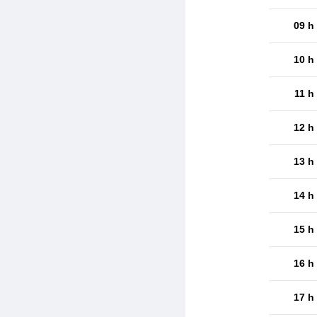
09 h
10 h
11 h
12 h
13 h
14 h
15 h
16 h
17 h