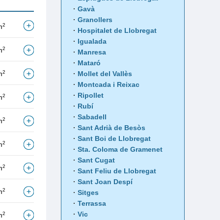
Gavà
Granollers
2
m
Hospitalet de Llobregat
Igualada
2
m
Manresa
Mataró
2
m
Mollet del Vallès
Montcada i Reixac
Ripollet
2
m
Rubí
Sabadell
2
m
Sant Adrià de Besòs
Sant Boi de Llobregat
2
m
Sta. Coloma de Gramenet
Sant Cugat
2
m
Sant Feliu de Llobregat
Sant Joan Despí
2
m
Sitges
Terrassa
Vic
2
m