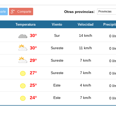
Otras provincias:
arte
Comparte
Temperatura
Viento
Velocidad
Precipi
30°
Sur
14 km/h
0 l/
30°
Sureste
11 km/h
0 l/
29°
Sureste
7 km/h
0 l/
27°
Sureste
7 km/h
0 l/
25°
Este
4 km/h
0 l/
24°
Este
7 km/h
0 l/