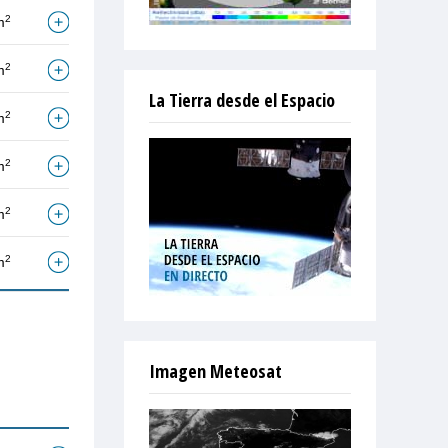
2
m
2
m
La Tierra desde el Espacio
2
m
2
m
2
m
2
m
Imagen Meteosat