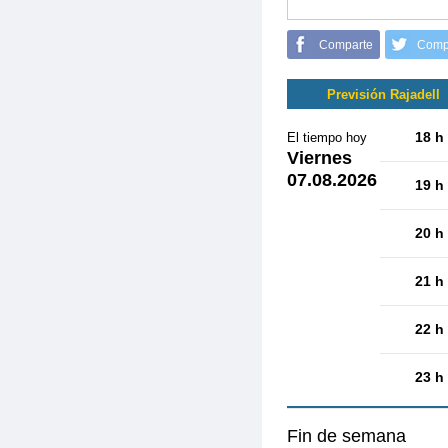
Comparte
Comp
Previsión Rajadell
18 h
El tiempo hoy
Viernes
07.08.2026
19 h
20 h
21 h
22 h
23 h
Fin de semana