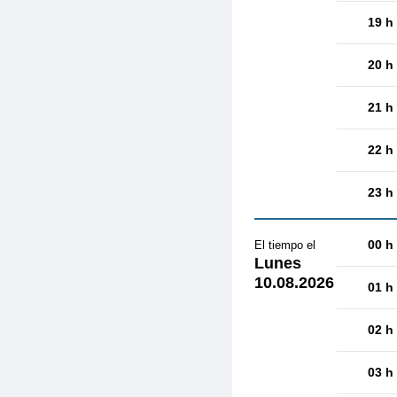
19 h
20 h
21 h
22 h
23 h
00 h
El tiempo el
Lunes
10.08.2026
01 h
02 h
03 h