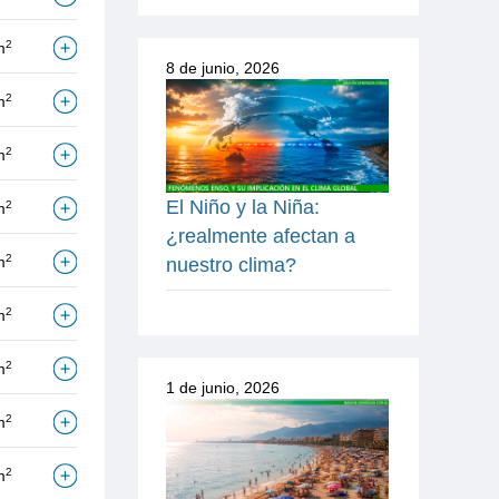
2
m
8 de junio, 2026
2
m
2
m
El Niño y la Niña:
2
m
¿realmente afectan a
2
m
nuestro clima?
2
m
2
m
1 de junio, 2026
2
m
2
m