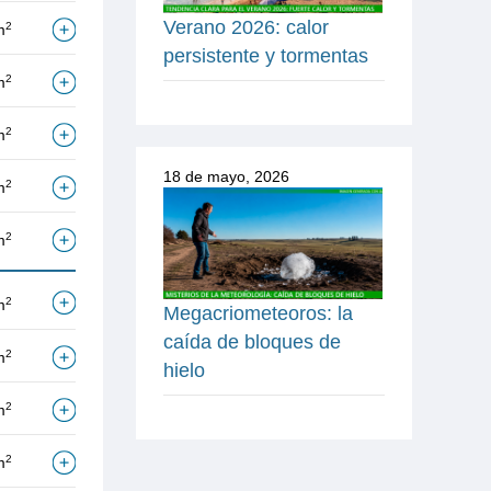
Verano 2026: calor
2
m
persistente y tormentas
2
m
2
m
18 de mayo, 2026
2
m
2
m
2
m
Megacriometeoros: la
caída de bloques de
2
m
hielo
2
m
2
m