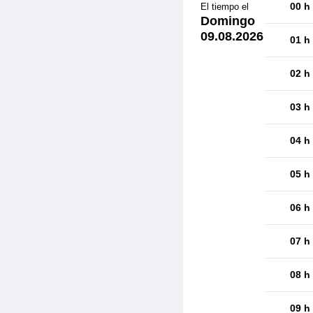
00 h
El tiempo el
Domingo
09.08.2026
01 h
02 h
03 h
04 h
05 h
06 h
07 h
08 h
09 h