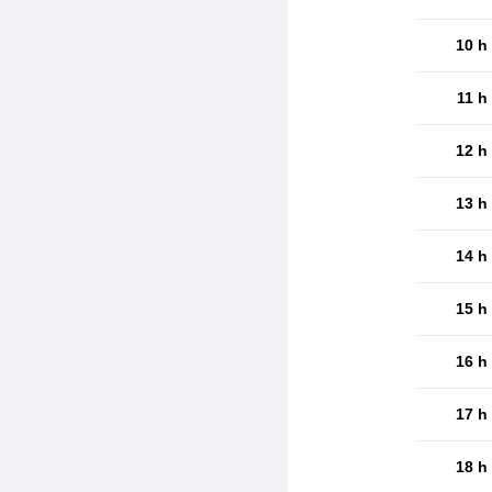
10 h
11 h
12 h
13 h
14 h
15 h
16 h
17 h
18 h