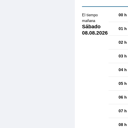
00 h
El tiempo
mañana
Sábado
01 h
08.08.2026
02 h
03 h
04 h
05 h
06 h
07 h
08 h