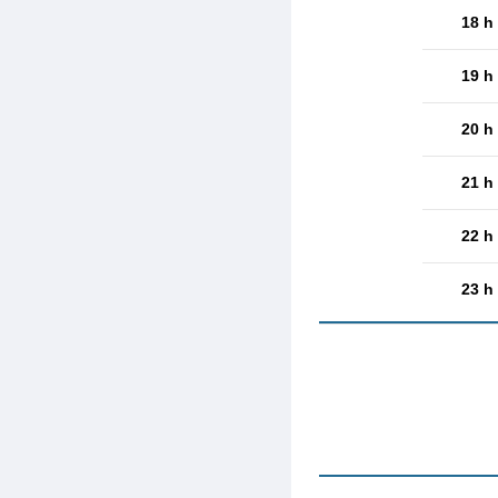
18 h
19 h
20 h
21 h
22 h
23 h