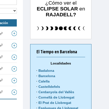
¿Cómo ver el
ECLIPSE SOLAR
en
RAJADELL?
tación
2
m
2
m
El Tiempo en Barcelona
2
m
Localidades
2
m
Badalona
Barcelona
2
m
Calella
Castelldefels
2
Cerdanyola del Vallès
m
Cornellà de Llobregat
El Prat de Llobregat
Esplugues de Llobregat