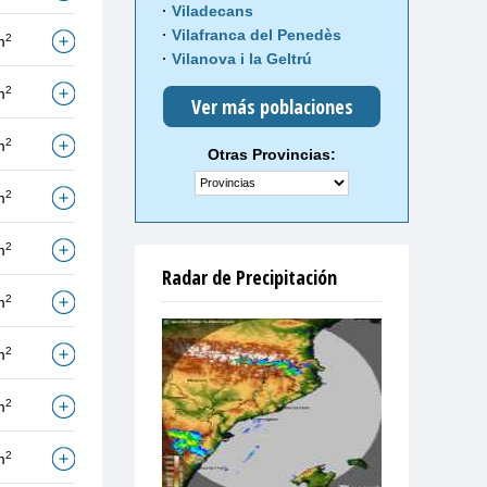
Viladecans
Vilafranca del Penedès
2
m
Vilanova i la Geltrú
2
m
Ver más poblaciones
2
m
Otras Provincias:
2
m
2
m
Radar de Precipitación
2
m
2
m
2
m
2
m