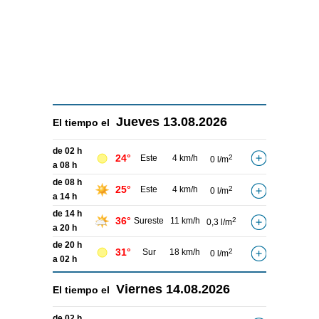
Jueves
13.08.2026
El tiempo el
de 02 h
24°
Este
4 km/h
2
0 l/m
a 08 h
de 08 h
25°
Este
4 km/h
2
0 l/m
a 14 h
de 14 h
36°
Sureste
11 km/h
2
0,3 l/m
a 20 h
de 20 h
31°
Sur
18 km/h
2
0 l/m
a 02 h
Viernes
14.08.2026
El tiempo el
de 02 h