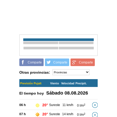
Comparte
Comparte
Comparte
Otras provincias:
Previsión Pujalt
Viento
Velocidad
Precipit.
Sábado
08.08.2026
El tiempo hoy
20°
06 h
Sureste
11 km/h
2
0 l/m
20°
07 h
Sureste
14 km/h
2
0 l/m