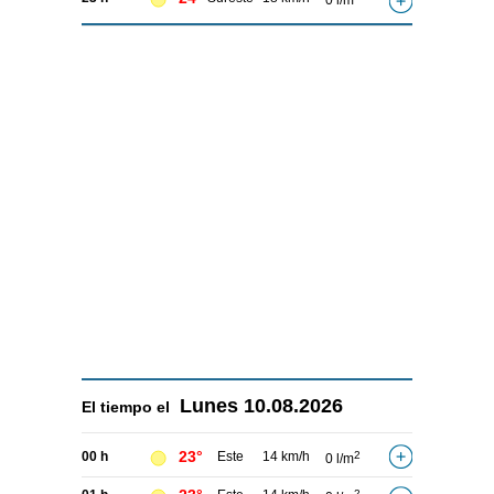
0 l/m
Lunes
10.08.2026
El tiempo el
23°
00 h
Este
14 km/h
2
0 l/m
2