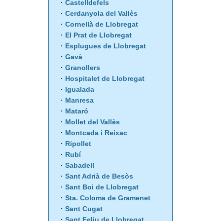
Castelldefels
Cerdanyola del Vallès
Cornellà de Llobregat
El Prat de Llobregat
Esplugues de Llobregat
Gavà
Granollers
Hospitalet de Llobregat
Igualada
Manresa
Mataró
Mollet del Vallès
Montcada i Reixac
Ripollet
Rubí
Sabadell
Sant Adrià de Besòs
Sant Boi de Llobregat
Sta. Coloma de Gramenet
Sant Cugat
Sant Feliu de Llobregat