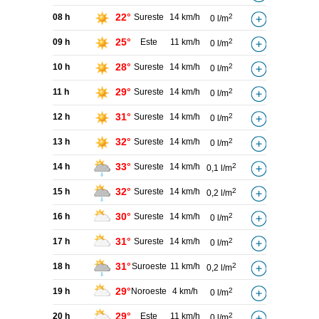
22°
08 h
Sureste
14 km/h
2
0 l/m
25°
09 h
Este
11 km/h
2
0 l/m
28°
10 h
Sureste
14 km/h
2
0 l/m
29°
11 h
Sureste
14 km/h
2
0 l/m
31°
12 h
Sureste
14 km/h
2
0 l/m
32°
13 h
Sureste
14 km/h
2
0 l/m
33°
14 h
Sureste
14 km/h
2
0,1 l/m
32°
15 h
Sureste
14 km/h
2
0,2 l/m
30°
16 h
Sureste
14 km/h
2
0 l/m
31°
17 h
Sureste
14 km/h
2
0 l/m
31°
18 h
Suroeste
11 km/h
2
0,2 l/m
29°
19 h
Noroeste
4 km/h
2
0 l/m
29°
20 h
Este
11 km/h
2
0 l/m