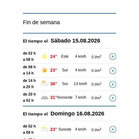
Fin de semana
Sábado
15.08.2026
El tiempo el
de 02 h
24°
Este
4 km/h
2
0 l/m
a 08 h
de 08 h
23°
Sur
4 km/h
2
0 l/m
a 14 h
de 14 h
36°
Sur
14 km/h
2
0 l/m
a 20 h
de 20 h
31°
Noroeste
7 km/h
2
0 l/m
a 02 h
Domingo
16.08.2026
El tiempo el
de 02 h
23°
Sureste
4 km/h
2
0 l/m
a 08 h