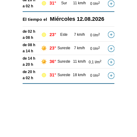
de 20 h
31°
Sur
11 km/h
2
0 l/m
a 02 h
Miércoles
12.08.2026
El tiempo el
de 02 h
23°
Este
7 km/h
2
0 l/m
a 08 h
de 08 h
23°
Sureste
7 km/h
2
0 l/m
a 14 h
de 14 h
36°
Sureste
11 km/h
2
0,1 l/m
a 20 h
de 20 h
31°
Sureste
18 km/h
2
0 l/m
a 02 h