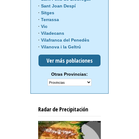
Sant Joan Despí
Sitges
Terrassa
Vic
Viladecans
Vilafranca del Penedès
Vilanova i la Geltrú
Ver más poblaciones
Otras Provincias:
Radar de Precipitación