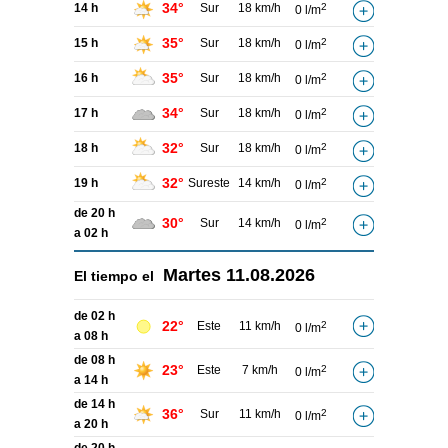
34°
14 h
Sur
18 km/h
2
0 l/m
35°
15 h
Sur
18 km/h
2
0 l/m
35°
16 h
Sur
18 km/h
2
0 l/m
34°
17 h
Sur
18 km/h
2
0 l/m
32°
18 h
Sur
18 km/h
2
0 l/m
32°
19 h
Sureste
14 km/h
2
0 l/m
de 20 h
30°
Sur
14 km/h
2
0 l/m
a 02 h
Martes
11.08.2026
El tiempo el
de 02 h
22°
Este
11 km/h
2
0 l/m
a 08 h
de 08 h
23°
Este
7 km/h
2
0 l/m
a 14 h
de 14 h
36°
Sur
11 km/h
2
0 l/m
a 20 h