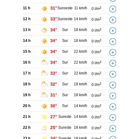
31°
11 h
Suroeste
11 km/h
2
0 l/m
33°
12 h
Suroeste
14 km/h
2
0 l/m
34°
13 h
Sur
18 km/h
2
0 l/m
34°
14 h
Sur
18 km/h
2
0 l/m
34°
15 h
Sur
22 km/h
2
0 l/m
34°
16 h
Sur
22 km/h
2
0 l/m
33°
17 h
Sur
22 km/h
2
0 l/m
32°
18 h
Sur
18 km/h
2
0 l/m
31°
19 h
Sur
18 km/h
2
0 l/m
30°
20 h
Sur
14 km/h
2
0 l/m
27°
21 h
Sureste
14 km/h
2
0 l/m
25°
22 h
Sureste
18 km/h
2
0 l/m
24°
23 h
Sureste
18 km/h
2