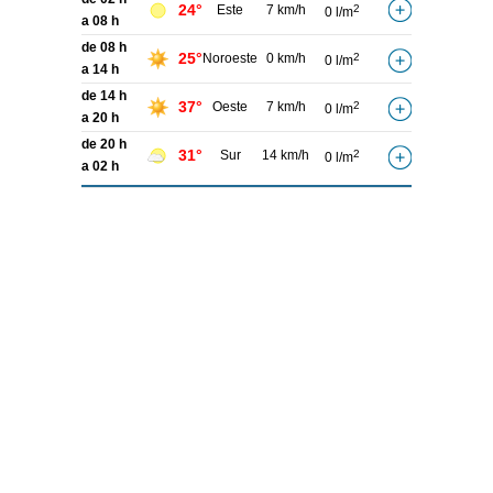
24°
Este
7 km/h
2
0 l/m
a 08 h
de 08 h
25°
Noroeste
0 km/h
2
0 l/m
a 14 h
de 14 h
37°
Oeste
7 km/h
2
0 l/m
a 20 h
de 20 h
31°
Sur
14 km/h
2
0 l/m
a 02 h