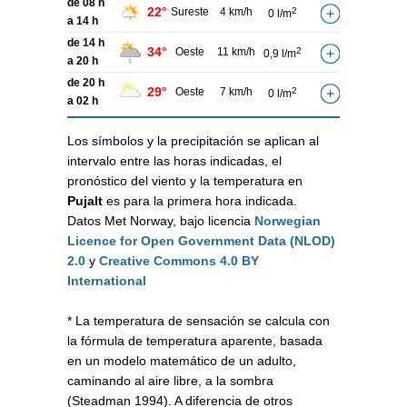
de 08 h
22°
Sureste
4 km/h
2
0 l/m
a 14 h
de 14 h
34°
Oeste
11 km/h
2
0,9 l/m
a 20 h
de 20 h
29°
Oeste
7 km/h
2
0 l/m
a 02 h
Los símbolos y la precipitación se aplican al
intervalo entre las horas indicadas, el
pronóstico del viento y la temperatura en
Pujalt
es para la primera hora indicada.
Datos Met Norway, bajo licencia
Norwegian
Licence for Open Government Data (NLOD)
2.0
y
Creative Commons 4.0 BY
International
* La temperatura de sensación se calcula con
la fórmula de temperatura aparente, basada
en un modelo matemático de un adulto,
caminando al aire libre, a la sombra
(Steadman 1994). A diferencia de otros