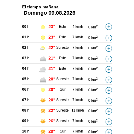
El tiempo
mañana
Domingo
09.08.2026
23°
00 h
Este
4 km/h
2
0 l/m
23°
01 h
Este
7 km/h
2
0 l/m
22°
02 h
Sureste
7 km/h
2
0 l/m
21°
03 h
Este
7 km/h
2
0 l/m
21°
04 h
Este
7 km/h
2
0 l/m
20°
05 h
Sureste
7 km/h
2
0 l/m
20°
06 h
Sur
7 km/h
2
0 l/m
20°
07 h
Sureste
7 km/h
2
0 l/m
22°
08 h
Sureste
11 km/h
2
0 l/m
26°
09 h
Sureste
7 km/h
2
0 l/m
29°
10 h
Sur
7 km/h
2
0 l/m