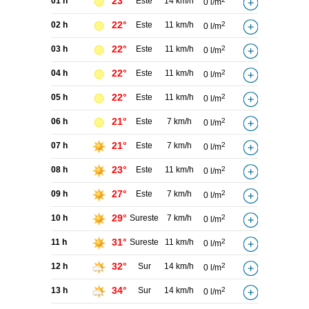
23°
01 h
Este
14 km/h
0 l/m
22°
02 h
Este
11 km/h
2
0 l/m
22°
03 h
Este
11 km/h
2
0 l/m
22°
04 h
Este
11 km/h
2
0 l/m
22°
05 h
Este
11 km/h
2
0 l/m
21°
06 h
Este
7 km/h
2
0 l/m
21°
07 h
Este
7 km/h
2
0 l/m
23°
08 h
Este
11 km/h
2
0 l/m
27°
09 h
Este
7 km/h
2
0 l/m
29°
10 h
Sureste
7 km/h
2
0 l/m
31°
11 h
Sureste
11 km/h
2
0 l/m
32°
12 h
Sur
14 km/h
2
0 l/m
34°
13 h
Sur
14 km/h
2
0 l/m