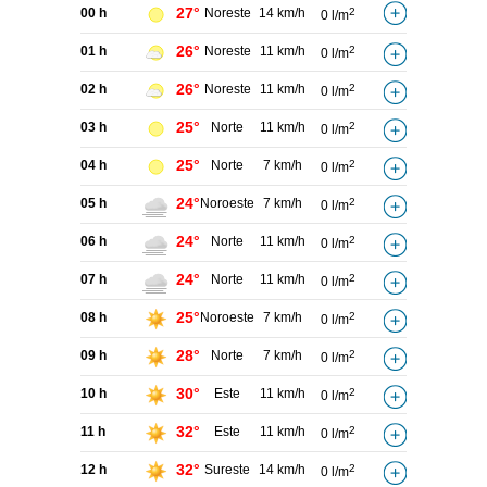
27°
00 h
Noreste
14 km/h
2
0 l/m
26°
01 h
Noreste
11 km/h
2
0 l/m
26°
02 h
Noreste
11 km/h
2
0 l/m
25°
03 h
Norte
11 km/h
2
0 l/m
25°
04 h
Norte
7 km/h
2
0 l/m
24°
05 h
Noroeste
7 km/h
2
0 l/m
24°
06 h
Norte
11 km/h
2
0 l/m
24°
07 h
Norte
11 km/h
2
0 l/m
25°
08 h
Noroeste
7 km/h
2
0 l/m
28°
09 h
Norte
7 km/h
2
0 l/m
30°
10 h
Este
11 km/h
2
0 l/m
32°
11 h
Este
11 km/h
2
0 l/m
32°
12 h
Sureste
14 km/h
2
0 l/m