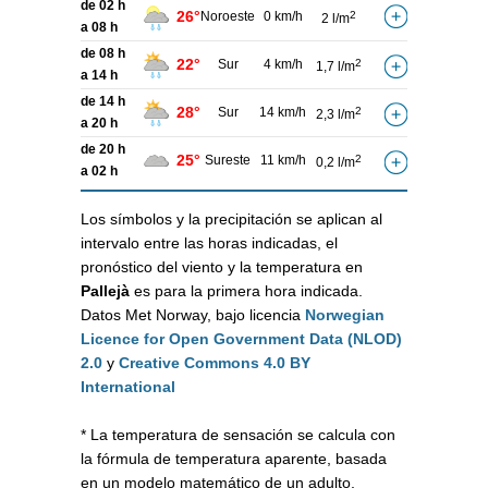
de 02 h
26°
Noroeste
0 km/h
2
2 l/m
a 08 h
de 08 h
22°
Sur
4 km/h
2
1,7 l/m
a 14 h
de 14 h
28°
Sur
14 km/h
2
2,3 l/m
a 20 h
de 20 h
25°
Sureste
11 km/h
2
0,2 l/m
a 02 h
Los símbolos y la precipitación se aplican al
intervalo entre las horas indicadas, el
pronóstico del viento y la temperatura en
Pallejà
es para la primera hora indicada.
Datos Met Norway, bajo licencia
Norwegian
Licence for Open Government Data (NLOD)
2.0
y
Creative Commons 4.0 BY
International
* La temperatura de sensación se calcula con
la fórmula de temperatura aparente, basada
en un modelo matemático de un adulto,