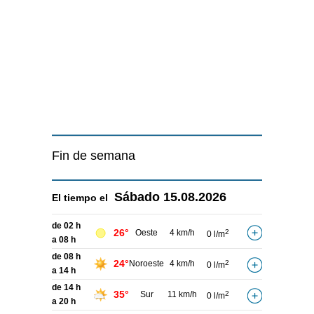
Fin de semana
Sábado
15.08.2026
El tiempo el
de 02 h
26°
Oeste
4 km/h
2
0 l/m
a 08 h
de 08 h
24°
Noroeste
4 km/h
2
0 l/m
a 14 h
de 14 h
35°
Sur
11 km/h
2
0 l/m
a 20 h