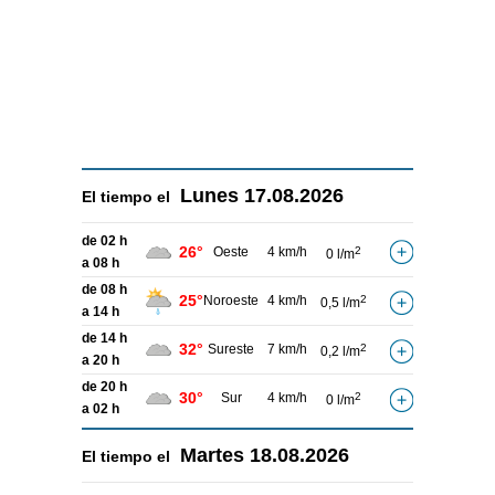
Lunes
17.08.2026
El tiempo el
de 02 h
26°
Oeste
4 km/h
2
0 l/m
a 08 h
de 08 h
25°
Noroeste
4 km/h
2
0,5 l/m
a 14 h
de 14 h
32°
Sureste
7 km/h
2
0,2 l/m
a 20 h
de 20 h
30°
Sur
4 km/h
2
0 l/m
a 02 h
Martes
18.08.2026
El tiempo el