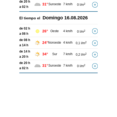
de 20 h
31°
Suroeste
7 km/h
2
0 l/m
a 02 h
Domingo
16.08.2026
El tiempo el
de 02 h
26°
Oeste
4 km/h
2
0 l/m
a 08 h
de 08 h
24°
Noroeste
4 km/h
2
0,1 l/m
a 14 h
de 14 h
34°
Sur
7 km/h
2
0,2 l/m
a 20 h
de 20 h
31°
Suroeste
7 km/h
2
0 l/m
a 02 h