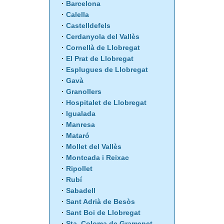
Barcelona
Calella
Castelldefels
Cerdanyola del Vallès
Cornellà de Llobregat
El Prat de Llobregat
Esplugues de Llobregat
Gavà
Granollers
Hospitalet de Llobregat
Igualada
Manresa
Mataró
Mollet del Vallès
Montcada i Reixac
Ripollet
Rubí
Sabadell
Sant Adrià de Besòs
Sant Boi de Llobregat
Sta. Coloma de Gramenet