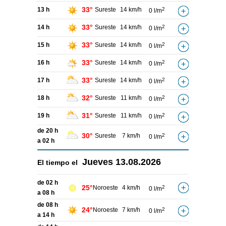
33°
13 h
Sureste
14 km/h
2
0 l/m
33°
14 h
Sureste
14 km/h
2
0 l/m
33°
15 h
Sureste
14 km/h
2
0 l/m
33°
16 h
Sureste
14 km/h
2
0 l/m
33°
17 h
Sureste
14 km/h
2
0 l/m
32°
18 h
Sureste
11 km/h
2
0 l/m
31°
19 h
Sureste
11 km/h
2
0 l/m
de 20 h
30°
Sureste
7 km/h
2
0 l/m
a 02 h
Jueves
13.08.2026
El tiempo el
de 02 h
25°
Noroeste
4 km/h
2
0 l/m
a 08 h
de 08 h
24°
Noroeste
7 km/h
2
0 l/m
a 14 h