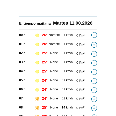
Martes
11.08.2026
El tiempo
mañana
26°
00 h
Noreste
11 km/h
2
0 l/m
26°
01 h
Noreste
11 km/h
2
0 l/m
25°
02 h
Norte
11 km/h
2
0 l/m
25°
03 h
Norte
11 km/h
2
0 l/m
25°
04 h
Norte
11 km/h
2
0 l/m
24°
05 h
Norte
11 km/h
2
0 l/m
24°
06 h
Norte
11 km/h
2
0 l/m
24°
07 h
Norte
11 km/h
2
0 l/m
25°
08 h
Norte
14 km/h
2
0 l/m