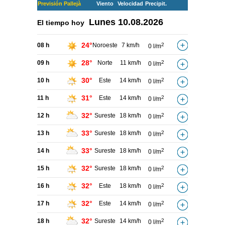
Previsión Pallejà
Viento
Velocidad
Precipit.
Lunes
10.08.2026
El tiempo hoy
24°
08 h
Noroeste
7 km/h
2
0 l/m
28°
09 h
Norte
11 km/h
2
0 l/m
30°
10 h
Este
14 km/h
2
0 l/m
31°
11 h
Este
14 km/h
2
0 l/m
32°
12 h
Sureste
18 km/h
2
0 l/m
33°
13 h
Sureste
18 km/h
2
0 l/m
33°
14 h
Sureste
18 km/h
2
0 l/m
32°
15 h
Sureste
18 km/h
2
0 l/m
32°
16 h
Este
18 km/h
2
0 l/m
32°
17 h
Este
14 km/h
2
0 l/m
32°
18 h
Sureste
14 km/h
2
0 l/m