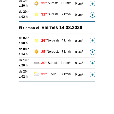
de 14 h
35°
Sureste
11 km/h
2
0 l/m
a 20 h
de 20 h
31°
Sureste
7 km/h
2
0 l/m
a 02 h
Viernes
14.08.2026
El tiempo el
de 02 h
26°
Noroeste
4 km/h
2
0 l/m
a 08 h
de 08 h
25°
Noroeste
7 km/h
2
0 l/m
a 14 h
de 14 h
36°
Sureste
11 km/h
2
0 l/m
a 20 h
de 20 h
32°
Sur
7 km/h
2
0 l/m
a 02 h