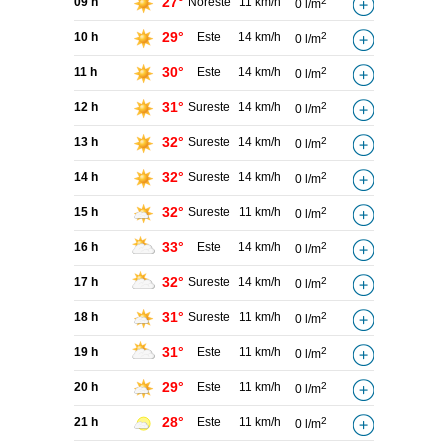
27°
09 h
Noreste
11 km/h
2
0 l/m
29°
10 h
Este
14 km/h
2
0 l/m
30°
11 h
Este
14 km/h
2
0 l/m
31°
12 h
Sureste
14 km/h
2
0 l/m
32°
13 h
Sureste
14 km/h
2
0 l/m
32°
14 h
Sureste
14 km/h
2
0 l/m
32°
15 h
Sureste
11 km/h
2
0 l/m
33°
16 h
Este
14 km/h
2
0 l/m
32°
17 h
Sureste
14 km/h
2
0 l/m
31°
18 h
Sureste
11 km/h
2
0 l/m
31°
19 h
Este
11 km/h
2
0 l/m
29°
20 h
Este
11 km/h
2
0 l/m
28°
21 h
Este
11 km/h
2
0 l/m