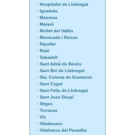
Hospitalet de Llobregat
Igualada
Manresa
Mataró
Mollet del Vallès
Montcada i Reixac
Ripollet
Rubí
Sabadell
Sant Adrià de Besòs
Sant Boi de Llobregat
Sta. Coloma de Gramenet
Sant Cugat
Sant Feliu de Llobregat
Sant Joan Despí
Sitges
Terrassa
Vic
Viladecans
Vilafranca del Penedès