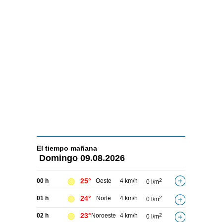
El tiempo
mañana
Domingo
09.08.2026
25°
00 h
Oeste
4 km/h
2
0 l/m
24°
01 h
Norte
4 km/h
2
0 l/m
23°
02 h
Noroeste
4 km/h
2
0 l/m