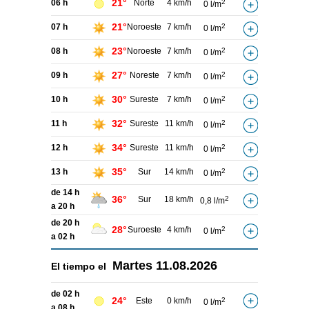
21°
06 h
Norte
4 km/h
2
0 l/m
21°
07 h
Noroeste
7 km/h
2
0 l/m
23°
08 h
Noroeste
7 km/h
2
0 l/m
27°
09 h
Noreste
7 km/h
2
0 l/m
30°
10 h
Sureste
7 km/h
2
0 l/m
32°
11 h
Sureste
11 km/h
2
0 l/m
34°
12 h
Sureste
11 km/h
2
0 l/m
35°
13 h
Sur
14 km/h
2
0 l/m
de 14 h
36°
Sur
18 km/h
2
0,8 l/m
a 20 h
de 20 h
28°
Suroeste
4 km/h
2
0 l/m
a 02 h
Martes
11.08.2026
El tiempo el
de 02 h
24°
Este
0 km/h
2
0 l/m
a 08 h