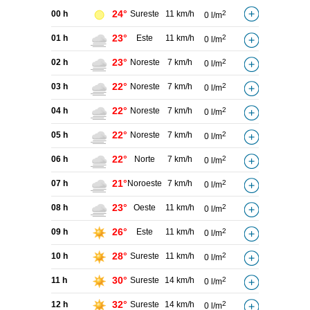
24°
00 h
Sureste
11 km/h
2
0 l/m
23°
01 h
Este
11 km/h
2
0 l/m
23°
02 h
Noreste
7 km/h
2
0 l/m
22°
03 h
Noreste
7 km/h
2
0 l/m
22°
04 h
Noreste
7 km/h
2
0 l/m
22°
05 h
Noreste
7 km/h
2
0 l/m
22°
06 h
Norte
7 km/h
2
0 l/m
21°
07 h
Noroeste
7 km/h
2
0 l/m
23°
08 h
Oeste
11 km/h
2
0 l/m
26°
09 h
Este
11 km/h
2
0 l/m
28°
10 h
Sureste
11 km/h
2
0 l/m
30°
11 h
Sureste
14 km/h
2
0 l/m
32°
12 h
Sureste
14 km/h
2
0 l/m