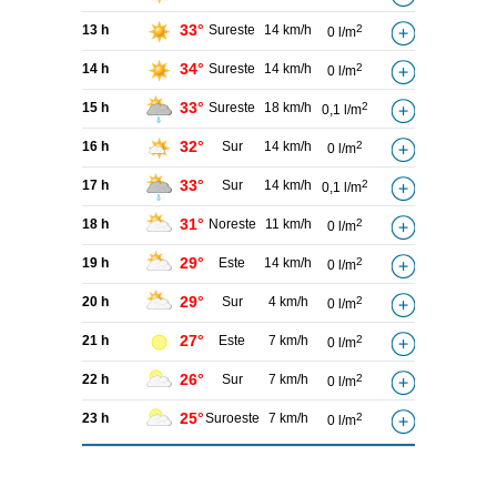
33°
13 h
Sureste
14 km/h
2
0 l/m
34°
14 h
Sureste
14 km/h
2
0 l/m
33°
15 h
Sureste
18 km/h
2
0,1 l/m
32°
16 h
Sur
14 km/h
2
0 l/m
33°
17 h
Sur
14 km/h
2
0,1 l/m
31°
18 h
Noreste
11 km/h
2
0 l/m
29°
19 h
Este
14 km/h
2
0 l/m
29°
20 h
Sur
4 km/h
2
0 l/m
27°
21 h
Este
7 km/h
2
0 l/m
26°
22 h
Sur
7 km/h
2
0 l/m
25°
23 h
Suroeste
7 km/h
2
0 l/m