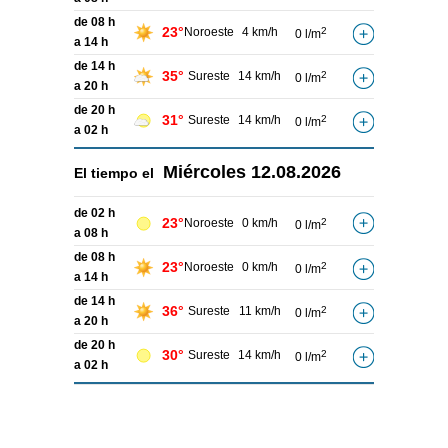
de 08 h
23°
Noroeste
4 km/h
2
0 l/m
a 14 h
de 14 h
35°
Sureste
14 km/h
2
0 l/m
a 20 h
de 20 h
31°
Sureste
14 km/h
2
0 l/m
a 02 h
Miércoles
12.08.2026
El tiempo el
de 02 h
23°
Noroeste
0 km/h
2
0 l/m
a 08 h
de 08 h
23°
Noroeste
0 km/h
2
0 l/m
a 14 h
de 14 h
36°
Sureste
11 km/h
2
0 l/m
a 20 h
de 20 h
30°
Sureste
14 km/h
2
0 l/m
a 02 h