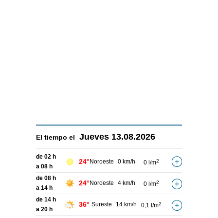
Jueves
13.08.2026
El tiempo el
de 02 h
24°
Noroeste
0 km/h
2
0 l/m
a 08 h
de 08 h
24°
Noroeste
4 km/h
2
0 l/m
a 14 h
de 14 h
36°
Sureste
14 km/h
2
0,1 l/m
a 20 h