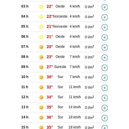
22°
03 h
Oeste
4 km/h
2
0 l/m
22°
04 h
Noroeste
4 km/h
2
0 l/m
21°
05 h
Noroeste
4 km/h
2
0 l/m
21°
06 h
Oeste
4 km/h
2
0 l/m
20°
07 h
Oeste
4 km/h
2
0 l/m
23°
08 h
Oeste
7 km/h
2
0 l/m
27°
09 h
Sureste
7 km/h
2
0 l/m
30°
10 h
Sur
7 km/h
2
0 l/m
32°
11 h
Sur
11 km/h
2
0 l/m
34°
12 h
Sur
11 km/h
2
0 l/m
35°
13 h
Sur
14 km/h
2
0 l/m
36°
14 h
Sur
18 km/h
2
0 l/m
35°
15 h
Sur
18 km/h
2
0 l/m