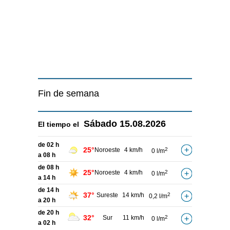
Fin de semana
Sábado
15.08.2026
El tiempo el
de 02 h
25°
Noroeste
4 km/h
2
0 l/m
a 08 h
de 08 h
25°
Noroeste
4 km/h
2
0 l/m
a 14 h
de 14 h
37°
Sureste
14 km/h
2
0,2 l/m
a 20 h
de 20 h
32°
Sur
11 km/h
2
0 l/m
a 02 h