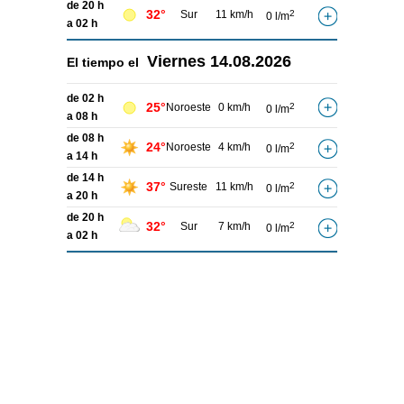
de 20 h
32°
Sur
11 km/h
2
0 l/m
a 02 h
Viernes
14.08.2026
El tiempo el
de 02 h
25°
Noroeste
0 km/h
2
0 l/m
a 08 h
de 08 h
24°
Noroeste
4 km/h
2
0 l/m
a 14 h
de 14 h
37°
Sureste
11 km/h
2
0 l/m
a 20 h
de 20 h
32°
Sur
7 km/h
2
0 l/m
a 02 h