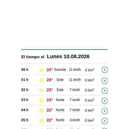
Lunes
10.08.2026
El tiempo el
24°
00 h
Sureste
11 km/h
2
0 l/m
24°
01 h
Este
11 km/h
2
0 l/m
23°
02 h
Este
7 km/h
2
0 l/m
23°
03 h
Norte
7 km/h
2
0 l/m
22°
04 h
Norte
7 km/h
2
0 l/m
22°
05 h
Norte
4 km/h
2
0 l/m