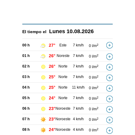
Lunes
10.08.2026
El tiempo el
27°
00 h
Este
7 km/h
2
0 l/m
26°
01 h
Noreste
7 km/h
2
0 l/m
26°
02 h
Norte
7 km/h
2
0 l/m
25°
03 h
Norte
7 km/h
2
0 l/m
25°
04 h
Norte
11 km/h
2
0 l/m
24°
05 h
Norte
7 km/h
2
0 l/m
23°
06 h
Noroeste
7 km/h
2
0 l/m
23°
07 h
Noroeste
4 km/h
2
0 l/m
24°
08 h
Noroeste
4 km/h
2
0 l/m