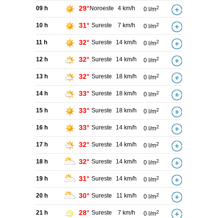
29°
09 h
Noroeste
4 km/h
2
0 l/m
31°
10 h
Sureste
7 km/h
2
0 l/m
32°
11 h
Sureste
14 km/h
2
0 l/m
32°
12 h
Sureste
14 km/h
2
0 l/m
32°
13 h
Sureste
18 km/h
2
0 l/m
33°
14 h
Sureste
18 km/h
2
0 l/m
33°
15 h
Sureste
18 km/h
2
0 l/m
33°
16 h
Sureste
14 km/h
2
0 l/m
32°
17 h
Sureste
14 km/h
2
0 l/m
32°
18 h
Sureste
14 km/h
2
0 l/m
31°
19 h
Sureste
14 km/h
2
0 l/m
30°
20 h
Sureste
11 km/h
2
0 l/m
28°
21 h
Sureste
7 km/h
2
0 l/m