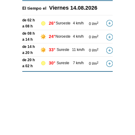
Viernes
14.08.2026
El tiempo el
de 02 h
26°
Suroeste
4 km/h
2
0 l/m
a 08 h
de 08 h
24°
Noroeste
4 km/h
2
0 l/m
a 14 h
de 14 h
33°
Sureste
11 km/h
2
0 l/m
a 20 h
de 20 h
30°
Sureste
7 km/h
2
0 l/m
a 02 h