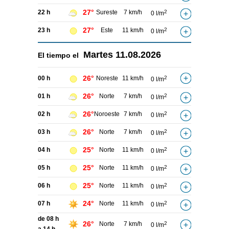
27°
22 h
Sureste
7 km/h
2
0 l/m
27°
23 h
Este
11 km/h
2
0 l/m
Martes
11.08.2026
El tiempo el
26°
00 h
Noreste
11 km/h
2
0 l/m
26°
01 h
Norte
7 km/h
2
0 l/m
26°
02 h
Noroeste
7 km/h
2
0 l/m
26°
03 h
Norte
7 km/h
2
0 l/m
25°
04 h
Norte
11 km/h
2
0 l/m
25°
05 h
Norte
11 km/h
2
0 l/m
25°
06 h
Norte
11 km/h
2
0 l/m
24°
07 h
Norte
11 km/h
2
0 l/m
de 08 h
26°
Norte
7 km/h
2
0 l/m