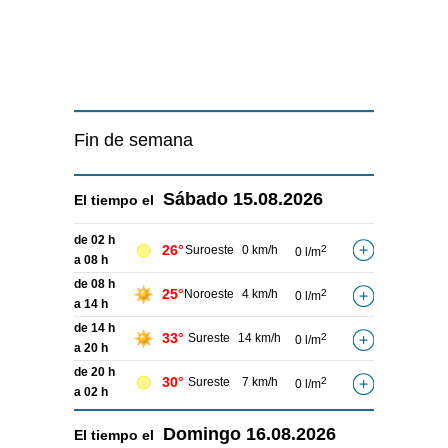
Fin de semana
Sábado
15.08.2026
El tiempo el
de 02 h
26°
Suroeste
0 km/h
2
0 l/m
a 08 h
de 08 h
25°
Noroeste
4 km/h
2
0 l/m
a 14 h
de 14 h
33°
Sureste
14 km/h
2
0 l/m
a 20 h
de 20 h
30°
Sureste
7 km/h
2
0 l/m
a 02 h
Domingo
16.08.2026
El tiempo el