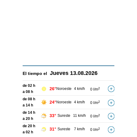
Jueves
13.08.2026
El tiempo el
de 02 h
26°
Noroeste
4 km/h
2
0 l/m
a 08 h
de 08 h
24°
Noroeste
4 km/h
2
0 l/m
a 14 h
de 14 h
33°
Sureste
11 km/h
2
0 l/m
a 20 h
de 20 h
31°
Sureste
7 km/h
2
0 l/m
a 02 h