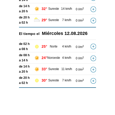
a 14 h
de 14 h
32°
Sureste
14 km/h
2
0 l/m
a 20 h
de 20 h
29°
Sureste
7 km/h
2
0 l/m
a 02 h
Miércoles
12.08.2026
El tiempo el
de 02 h
25°
Norte
4 km/h
2
0 l/m
a 08 h
de 08 h
24°
Noroeste
4 km/h
2
0 l/m
a 14 h
de 14 h
33°
Sureste
11 km/h
2
0 l/m
a 20 h
de 20 h
30°
Sureste
7 km/h
2
0 l/m
a 02 h