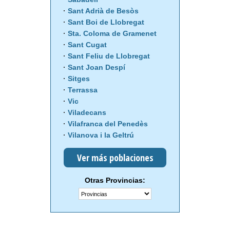
Sant Adrià de Besòs
Sant Boi de Llobregat
Sta. Coloma de Gramenet
Sant Cugat
Sant Feliu de Llobregat
Sant Joan Despí
Sitges
Terrassa
Vic
Viladecans
Vilafranca del Penedès
Vilanova i la Geltrú
Ver más poblaciones
Otras Provincias: