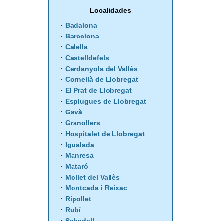
Localidades
Badalona
Barcelona
Calella
Castelldefels
Cerdanyola del Vallès
Cornellà de Llobregat
El Prat de Llobregat
Esplugues de Llobregat
Gavà
Granollers
Hospitalet de Llobregat
Igualada
Manresa
Mataró
Mollet del Vallès
Montcada i Reixac
Ripollet
Rubí
Sabadell