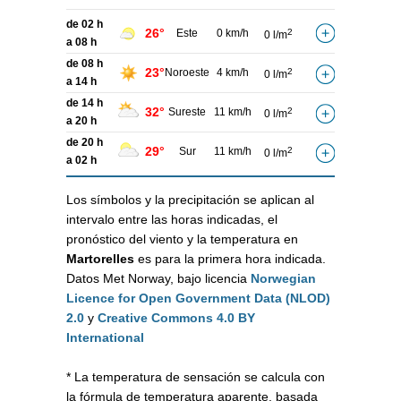
de 02 h
26°
Este
0 km/h
2
0 l/m
a 08 h
de 08 h
23°
Noroeste
4 km/h
2
0 l/m
a 14 h
de 14 h
32°
Sureste
11 km/h
2
0 l/m
a 20 h
de 20 h
29°
Sur
11 km/h
2
0 l/m
a 02 h
Los símbolos y la precipitación se aplican al
intervalo entre las horas indicadas, el
pronóstico del viento y la temperatura en
Martorelles
es para la primera hora indicada.
Datos Met Norway, bajo licencia
Norwegian
Licence for Open Government Data (NLOD)
2.0
y
Creative Commons 4.0 BY
International
* La temperatura de sensación se calcula con
la fórmula de temperatura aparente, basada