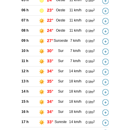
24°
05 h
Oeste
11 km/h
0 l/m
23°
06 h
Oeste
11 km/h
2
0 l/m
22°
07 h
Oeste
11 km/h
2
0 l/m
24°
08 h
Oeste
11 km/h
2
0 l/m
27°
09 h
Suroeste
7 km/h
2
0 l/m
30°
10 h
Sur
7 km/h
2
0 l/m
33°
11 h
Sur
7 km/h
2
0 l/m
34°
12 h
Sur
14 km/h
2
0 l/m
35°
13 h
Sur
18 km/h
2
0 l/m
35°
14 h
Sur
18 km/h
2
0 l/m
34°
15 h
Sur
18 km/h
2
0 l/m
34°
16 h
Sur
18 km/h
2
0 l/m
33°
17 h
Sureste
14 km/h
2
0 l/m