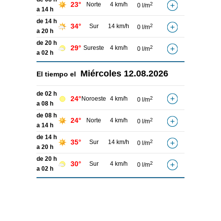
23°
Norte
4 km/h
2
0 l/m
a 14 h
de 14 h
34°
Sur
14 km/h
2
0 l/m
a 20 h
de 20 h
29°
Sureste
4 km/h
2
0 l/m
a 02 h
Miércoles
12.08.2026
El tiempo el
de 02 h
24°
Noroeste
4 km/h
2
0 l/m
a 08 h
de 08 h
24°
Norte
4 km/h
2
0 l/m
a 14 h
de 14 h
35°
Sur
14 km/h
2
0 l/m
a 20 h
de 20 h
30°
Sur
4 km/h
2
0 l/m
a 02 h