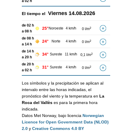
a 02 h
Viernes
14.08.2026
El tiempo el
de 02 h
25°
Noroeste
4 km/h
2
0 l/m
a 08 h
de 08 h
24°
Norte
4 km/h
2
0 l/m
a 14 h
de 14 h
34°
Sureste
11 km/h
2
0,1 l/m
a 20 h
de 20 h
31°
Sureste
4 km/h
2
0 l/m
a 02 h
Los símbolos y la precipitación se aplican al
intervalo entre las horas indicadas, el
pronóstico del viento y la temperatura en
La
Roca del Vallès
es para la primera hora
indicada.
Datos Met Norway, bajo licencia
Norwegian
Licence for Open Government Data (NLOD)
2.0
y
Creative Commons 4.0 BY