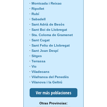
Montcada i Reixac
Ripollet
Rubí
Sabadell
Sant Adrià de Besòs
Sant Boi de Llobregat
Sta. Coloma de Gramenet
Sant Cugat
Sant Feliu de Llobregat
Sant Joan Despí
Sitges
Terrassa
Vic
Viladecans
Vilafranca del Penedès
Vilanova i la Geltrú
Ver más poblaciones
Otras Provincias: