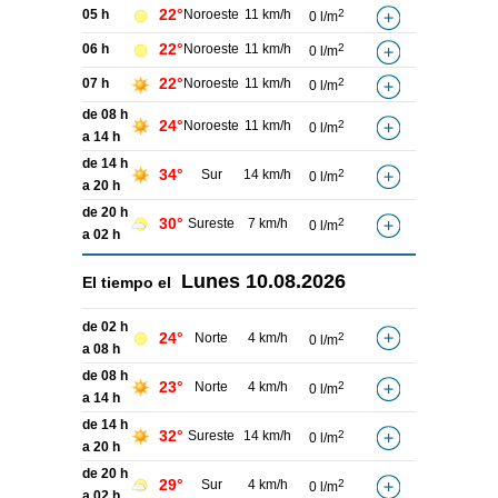
22°
05 h
Noroeste
11 km/h
2
0 l/m
22°
06 h
Noroeste
11 km/h
2
0 l/m
22°
07 h
Noroeste
11 km/h
2
0 l/m
de 08 h
24°
Noroeste
11 km/h
2
0 l/m
a 14 h
de 14 h
34°
Sur
14 km/h
2
0 l/m
a 20 h
de 20 h
30°
Sureste
7 km/h
2
0 l/m
a 02 h
Lunes
10.08.2026
El tiempo el
de 02 h
24°
Norte
4 km/h
2
0 l/m
a 08 h
de 08 h
23°
Norte
4 km/h
2
0 l/m
a 14 h
de 14 h
32°
Sureste
14 km/h
2
0 l/m
a 20 h
de 20 h
29°
Sur
4 km/h
2
0 l/m
a 02 h