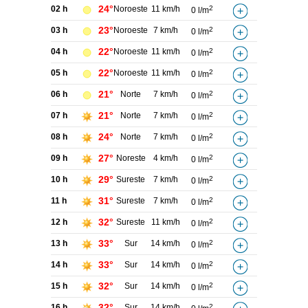
24°
02 h
Noroeste
11 km/h
2
0 l/m
23°
03 h
Noroeste
7 km/h
2
0 l/m
22°
04 h
Noroeste
11 km/h
2
0 l/m
22°
05 h
Noroeste
11 km/h
2
0 l/m
21°
06 h
Norte
7 km/h
2
0 l/m
21°
07 h
Norte
7 km/h
2
0 l/m
24°
08 h
Norte
7 km/h
2
0 l/m
27°
09 h
Noreste
4 km/h
2
0 l/m
29°
10 h
Sureste
7 km/h
2
0 l/m
31°
11 h
Sureste
7 km/h
2
0 l/m
32°
12 h
Sureste
11 km/h
2
0 l/m
33°
13 h
Sur
14 km/h
2
0 l/m
33°
14 h
Sur
14 km/h
2
0 l/m
32°
15 h
Sur
14 km/h
2
0 l/m
32°
16 h
Sur
14 km/h
2