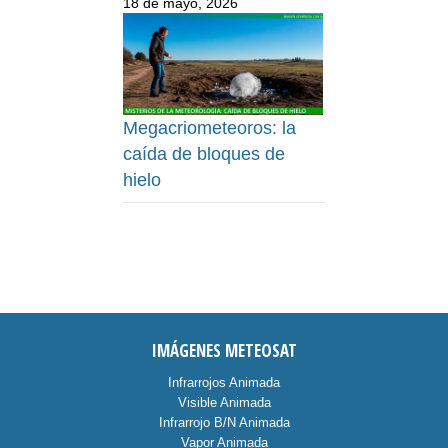
18 de mayo, 2026
Megacriometeoros: la
caída de bloques de
hielo
IMÁGENES METEOSAT
Infrarrojos Animada
Visible Animada
Infrarrojo B/N Animada
Vapor Animada