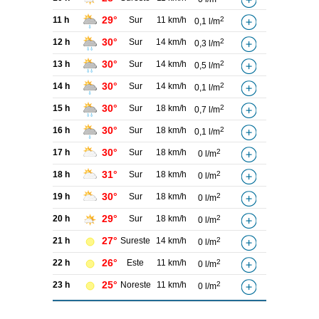
29°
11 h
Sur
11 km/h
2
0,1 l/m
30°
12 h
Sur
14 km/h
2
0,3 l/m
30°
13 h
Sur
14 km/h
2
0,5 l/m
30°
14 h
Sur
14 km/h
2
0,1 l/m
30°
15 h
Sur
18 km/h
2
0,7 l/m
30°
16 h
Sur
18 km/h
2
0,1 l/m
30°
17 h
Sur
18 km/h
2
0 l/m
31°
18 h
Sur
18 km/h
2
0 l/m
30°
19 h
Sur
18 km/h
2
0 l/m
29°
20 h
Sur
18 km/h
2
0 l/m
27°
21 h
Sureste
14 km/h
2
0 l/m
26°
22 h
Este
11 km/h
2
0 l/m
25°
23 h
Noreste
11 km/h
2
0 l/m