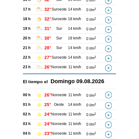
0 l/m
32°
17 h
Suroeste
14 km/h
2
0 l/m
32°
18 h
Suroeste
18 km/h
2
0 l/m
31°
19 h
Sur
14 km/h
2
0 l/m
30°
20 h
Sur
18 km/h
2
0 l/m
28°
21 h
Sur
14 km/h
2
0 l/m
27°
22 h
Suroeste
14 km/h
2
0 l/m
26°
23 h
Noroeste
11 km/h
2
0 l/m
Domingo
09.08.2026
El tiempo el
26°
00 h
Noroeste
11 km/h
2
0 l/m
25°
01 h
Oeste
14 km/h
2
0 l/m
24°
02 h
Noroeste
11 km/h
2
0 l/m
24°
03 h
Noroeste
11 km/h
2
0 l/m
23°
04 h
Noroeste
11 km/h
2
0 l/m