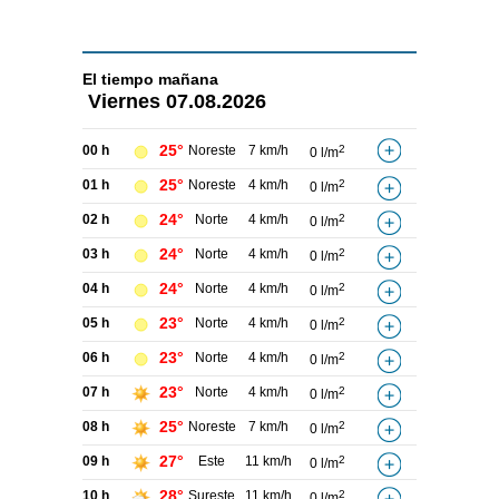
El tiempo
mañana
Viernes
07.08.2026
25°
00 h
Noreste
7 km/h
2
0 l/m
25°
01 h
Noreste
4 km/h
2
0 l/m
24°
02 h
Norte
4 km/h
2
0 l/m
24°
03 h
Norte
4 km/h
2
0 l/m
24°
04 h
Norte
4 km/h
2
0 l/m
23°
05 h
Norte
4 km/h
2
0 l/m
23°
06 h
Norte
4 km/h
2
0 l/m
23°
07 h
Norte
4 km/h
2
0 l/m
25°
08 h
Noreste
7 km/h
2
0 l/m
27°
09 h
Este
11 km/h
2
0 l/m
28°
10 h
Sureste
11 km/h
2
0 l/m