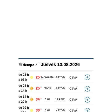
Jueves
13.08.2026
El tiempo el
de 02 h
25°
Noroeste
4 km/h
2
0 l/m
a 08 h
de 08 h
25°
Norte
4 km/h
2
0 l/m
a 14 h
de 14 h
34°
Sur
11 km/h
2
0 l/m
a 20 h
de 20 h
30°
Sur
7 km/h
2
0 l/m