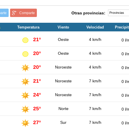
Otras provincias:
arte
Comparte
a
Temperatura
Viento
Velocidad
Precipi
21°
Oeste
4 km/h
0 l/
20°
Oeste
4 km/h
0 l/
20°
Noroeste
4 km/h
0 l/
21°
Noroeste
7 km/h
0 l/
24°
Noroeste
7 km/h
0 l/
25°
Norte
7 km/h
0 l/
27°
Sur
7 km/h
0 l/