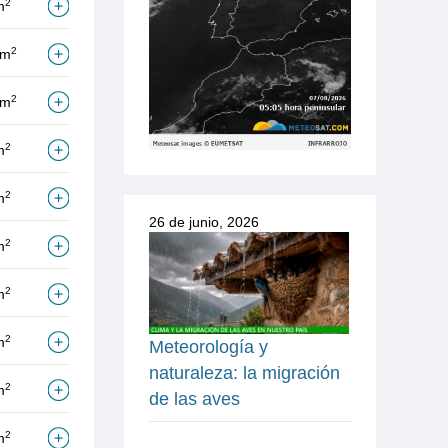
2
m
2
/m
2
/m
2
m
2
m
26 de junio, 2026
2
m
2
m
2
m
Meteorología y
naturaleza: la migración
2
m
de las aves
2
m