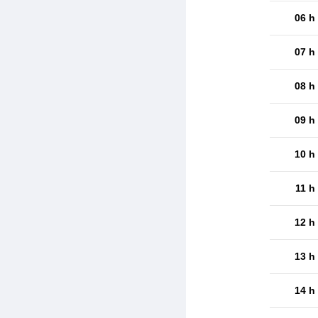
06 h
07 h
08 h
09 h
10 h
11 h
12 h
13 h
14 h