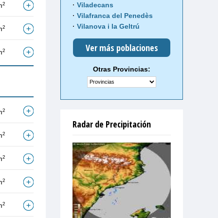
2
Viladecans
m
Vilafranca del Penedès
Vilanova i la Geltrú
2
m
Ver más poblaciones
2
m
Otras Provincias:
2
m
Radar de Precipitación
2
m
2
m
2
m
2
m