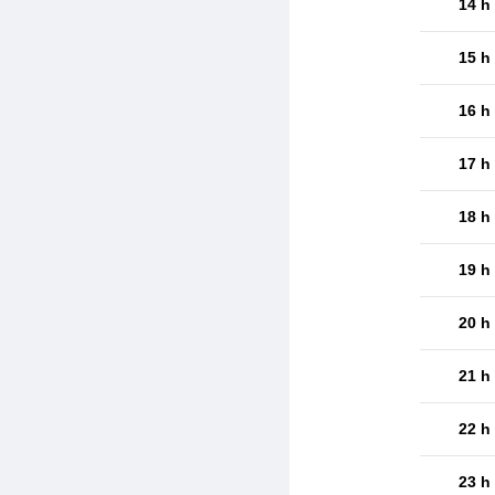
14 h
15 h
16 h
17 h
18 h
19 h
20 h
21 h
22 h
23 h