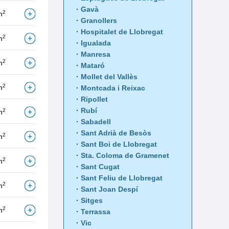
Gavà
2
m
Granollers
Hospitalet de Llobregat
2
m
Igualada
Manresa
2
m
Mataró
Mollet del Vallès
2
m
Montcada i Reixac
Ripollet
Rubí
2
m
Sabadell
Sant Adrià de Besòs
2
m
Sant Boi de Llobregat
Sta. Coloma de Gramenet
2
m
Sant Cugat
Sant Feliu de Llobregat
2
m
Sant Joan Despí
Sitges
2
m
Terrassa
Vic