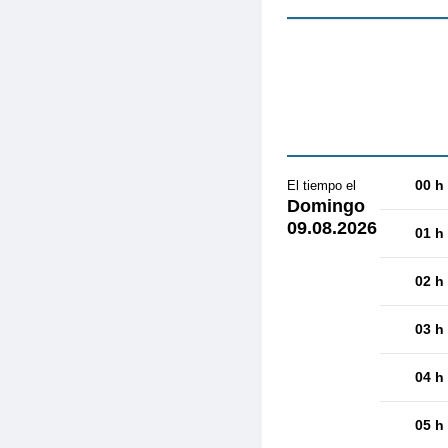
00 h
El tiempo el
Domingo
09.08.2026
01 h
02 h
03 h
04 h
05 h