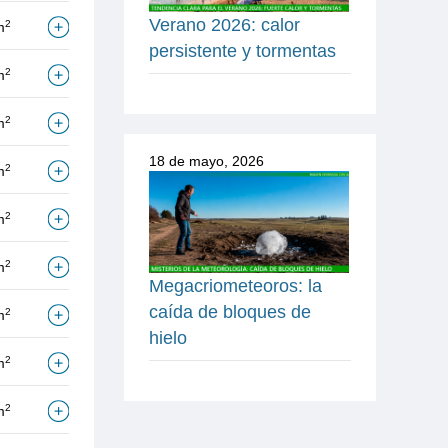
Verano 2026: calor
2
m
persistente y tormentas
2
m
2
m
18 de mayo, 2026
2
m
2
m
2
m
Megacriometeoros: la
caída de bloques de
2
m
hielo
2
m
2
m