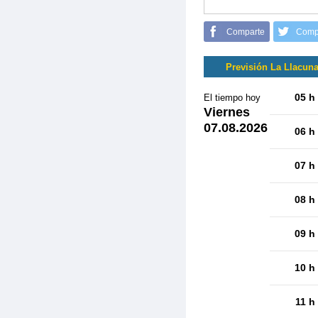
Comparte
Comp
Previsión La Llacun
05 h
El tiempo hoy
Viernes
07.08.2026
06 h
07 h
08 h
09 h
10 h
11 h