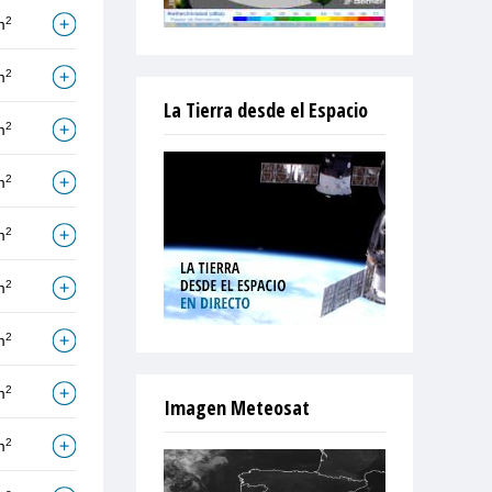
2
m
2
m
La Tierra desde el Espacio
2
m
2
m
2
m
2
m
2
m
2
m
Imagen Meteosat
2
m