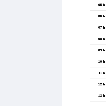
05 h
06 h
07 h
08 h
09 h
10 h
11 h
12 h
13 h