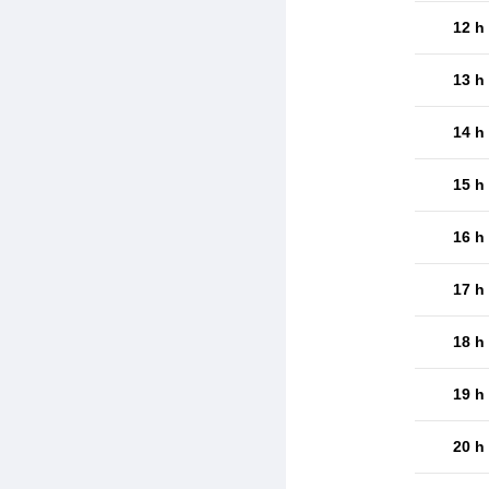
12 h
13 h
14 h
15 h
16 h
17 h
18 h
19 h
20 h