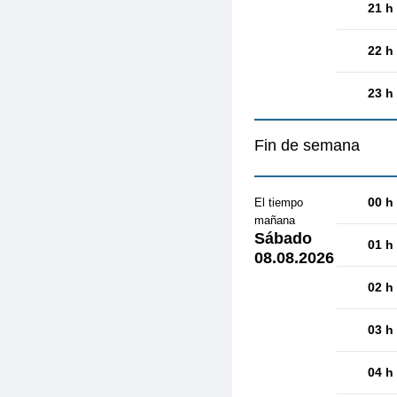
21 h
22 h
23 h
Fin de semana
00 h
El tiempo
mañana
Sábado
01 h
08.08.2026
02 h
03 h
04 h