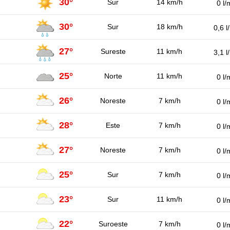
30°
Sur
14 km/h
0 l/
30°
Sur
18 km/h
0,6 l
27°
Sureste
11 km/h
3,1 l
25°
Norte
11 km/h
0 l/
26°
Noreste
7 km/h
0 l/
28°
Este
7 km/h
0 l/
27°
Noreste
7 km/h
0 l/
25°
Sur
7 km/h
0 l/
23°
Sur
11 km/h
0 l/
22°
Suroeste
7 km/h
0 l/