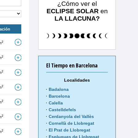
¿Cómo ver el
ECLIPSE SOLAR
en
LA LLACUNA?
tación
2
m
2
m
El Tiempo en Barcelona
2
m
Localidades
2
m
Badalona
Barcelona
2
m
Calella
Castelldefels
2
Cerdanyola del Vallès
m
Cornellà de Llobregat
El Prat de Llobregat
2
m
Esplugues de Llobregat