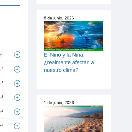
8 de junio, 2026
El Niño y la Niña:
2
m
¿realmente afectan a
2
m
nuestro clima?
2
m
2
m
1 de junio, 2026
2
m
2
m