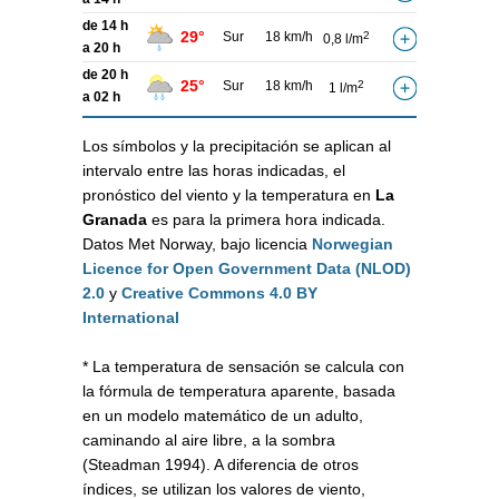
de 14 h
29°
Sur
18 km/h
2
0,8 l/m
a 20 h
de 20 h
25°
Sur
18 km/h
2
1 l/m
a 02 h
Los símbolos y la precipitación se aplican al
intervalo entre las horas indicadas, el
pronóstico del viento y la temperatura en
La
Granada
es para la primera hora indicada.
Datos Met Norway, bajo licencia
Norwegian
Licence for Open Government Data (NLOD)
2.0
y
Creative Commons 4.0 BY
International
* La temperatura de sensación se calcula con
la fórmula de temperatura aparente, basada
en un modelo matemático de un adulto,
caminando al aire libre, a la sombra
(Steadman 1994). A diferencia de otros
índices, se utilizan los valores de viento,