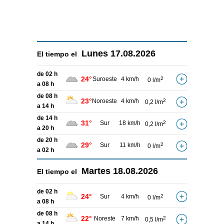
Lunes
17.08.2026
El tiempo el
de 02 h
24°
Suroeste
4 km/h
2
0 l/m
a 08 h
de 08 h
23°
Noroeste
4 km/h
2
0,2 l/m
a 14 h
de 14 h
31°
Sur
18 km/h
2
0,2 l/m
a 20 h
de 20 h
29°
Sur
11 km/h
2
0 l/m
a 02 h
Martes
18.08.2026
El tiempo el
de 02 h
24°
Sur
4 km/h
2
0 l/m
a 08 h
de 08 h
22°
Noreste
7 km/h
2
0,5 l/m
a 14 h