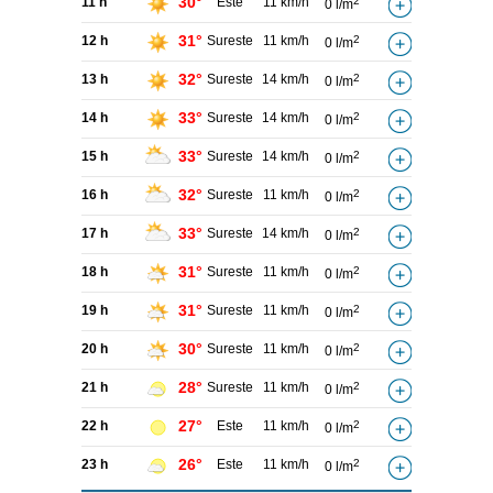
30°
11 h
Este
11 km/h
2
0 l/m
31°
12 h
Sureste
11 km/h
2
0 l/m
32°
13 h
Sureste
14 km/h
2
0 l/m
33°
14 h
Sureste
14 km/h
2
0 l/m
33°
15 h
Sureste
14 km/h
2
0 l/m
32°
16 h
Sureste
11 km/h
2
0 l/m
33°
17 h
Sureste
14 km/h
2
0 l/m
31°
18 h
Sureste
11 km/h
2
0 l/m
31°
19 h
Sureste
11 km/h
2
0 l/m
30°
20 h
Sureste
11 km/h
2
0 l/m
28°
21 h
Sureste
11 km/h
2
0 l/m
27°
22 h
Este
11 km/h
2
0 l/m
26°
23 h
Este
11 km/h
2
0 l/m