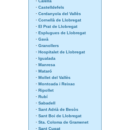
Calella
Castelldefels
Cerdanyola del Vallès
Cornellà de Llobregat
El Prat de Llobregat
Esplugues de Llobregat
Gavà
Granollers
Hospitalet de Llobregat
Igualada
Manresa
Mataró
Mollet del Vallès
Montcada i Reixac
Ripollet
Rubí
Sabadell
Sant Adrià de Besòs
Sant Boi de Llobregat
Sta. Coloma de Gramenet
Sant Cugat