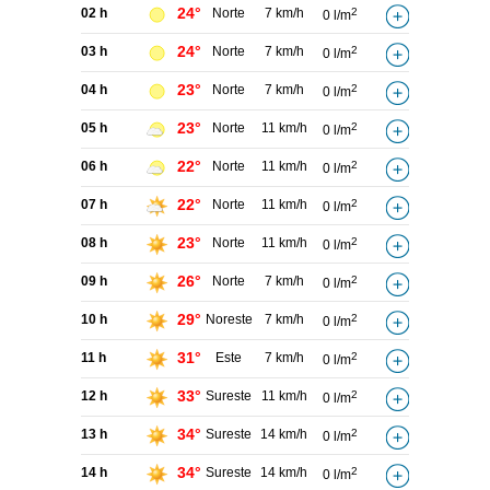
24°
02 h
Norte
7 km/h
2
0 l/m
24°
03 h
Norte
7 km/h
2
0 l/m
23°
04 h
Norte
7 km/h
2
0 l/m
23°
05 h
Norte
11 km/h
2
0 l/m
22°
06 h
Norte
11 km/h
2
0 l/m
22°
07 h
Norte
11 km/h
2
0 l/m
23°
08 h
Norte
11 km/h
2
0 l/m
26°
09 h
Norte
7 km/h
2
0 l/m
29°
10 h
Noreste
7 km/h
2
0 l/m
31°
11 h
Este
7 km/h
2
0 l/m
33°
12 h
Sureste
11 km/h
2
0 l/m
34°
13 h
Sureste
14 km/h
2
0 l/m
34°
14 h
Sureste
14 km/h
2
0 l/m