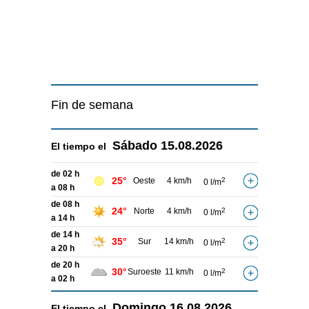
Fin de semana
Sábado
15.08.2026
El tiempo el
de 02 h
25°
Oeste
4 km/h
2
0 l/m
a 08 h
de 08 h
24°
Norte
4 km/h
2
0 l/m
a 14 h
de 14 h
35°
Sur
14 km/h
2
0 l/m
a 20 h
de 20 h
30°
Suroeste
11 km/h
2
0 l/m
a 02 h
Domingo
16.08.2026
El tiempo el