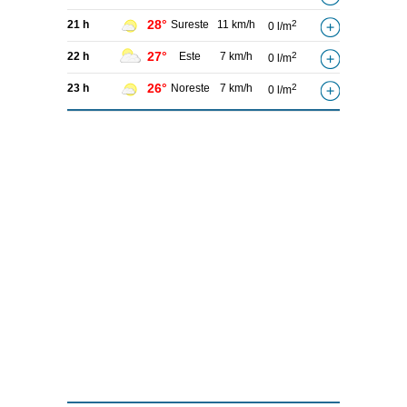
28°
21 h
Sureste
11 km/h
2
0 l/m
27°
22 h
Este
7 km/h
2
0 l/m
26°
23 h
Noreste
7 km/h
2
0 l/m