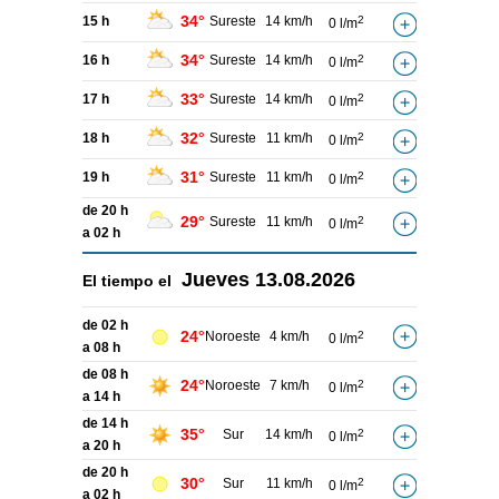
34°
15 h
Sureste
14 km/h
2
0 l/m
34°
16 h
Sureste
14 km/h
2
0 l/m
33°
17 h
Sureste
14 km/h
2
0 l/m
32°
18 h
Sureste
11 km/h
2
0 l/m
31°
19 h
Sureste
11 km/h
2
0 l/m
de 20 h
29°
Sureste
11 km/h
2
0 l/m
a 02 h
Jueves
13.08.2026
El tiempo el
de 02 h
24°
Noroeste
4 km/h
2
0 l/m
a 08 h
de 08 h
24°
Noroeste
7 km/h
2
0 l/m
a 14 h
de 14 h
35°
Sur
14 km/h
2
0 l/m
a 20 h
de 20 h
30°
Sur
11 km/h
2
0 l/m
a 02 h