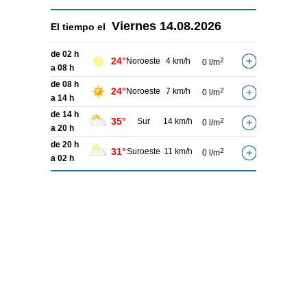
Viernes
14.08.2026
El tiempo el
de 02 h
24°
Noroeste
4 km/h
2
0 l/m
a 08 h
de 08 h
24°
Noroeste
7 km/h
2
0 l/m
a 14 h
de 14 h
35°
Sur
14 km/h
2
0 l/m
a 20 h
de 20 h
31°
Suroeste
11 km/h
2
0 l/m
a 02 h