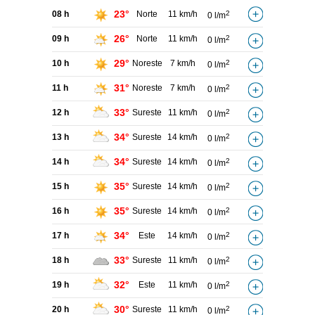
23°
08 h
Norte
11 km/h
2
0 l/m
26°
09 h
Norte
11 km/h
2
0 l/m
29°
10 h
Noreste
7 km/h
2
0 l/m
31°
11 h
Noreste
7 km/h
2
0 l/m
33°
12 h
Sureste
11 km/h
2
0 l/m
34°
13 h
Sureste
14 km/h
2
0 l/m
34°
14 h
Sureste
14 km/h
2
0 l/m
35°
15 h
Sureste
14 km/h
2
0 l/m
35°
16 h
Sureste
14 km/h
2
0 l/m
34°
17 h
Este
14 km/h
2
0 l/m
33°
18 h
Sureste
11 km/h
2
0 l/m
32°
19 h
Este
11 km/h
2
0 l/m
30°
20 h
Sureste
11 km/h
2
0 l/m