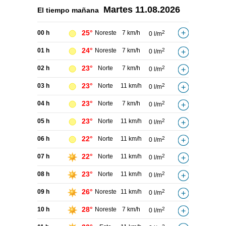
Martes
11.08.2026
El tiempo
mañana
25°
00 h
Noreste
7 km/h
2
0 l/m
24°
01 h
Noreste
7 km/h
2
0 l/m
23°
02 h
Norte
7 km/h
2
0 l/m
23°
03 h
Norte
11 km/h
2
0 l/m
23°
04 h
Norte
7 km/h
2
0 l/m
23°
05 h
Norte
11 km/h
2
0 l/m
22°
06 h
Norte
11 km/h
2
0 l/m
22°
07 h
Norte
11 km/h
2
0 l/m
23°
08 h
Norte
11 km/h
2
0 l/m
26°
09 h
Noreste
11 km/h
2
0 l/m
28°
10 h
Noreste
7 km/h
2
0 l/m