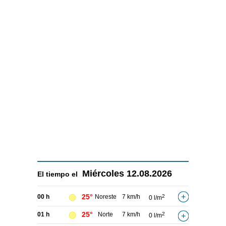
Miércoles
12.08.2026
El tiempo el
25°
00 h
Noreste
7 km/h
2
0 l/m
25°
01 h
Norte
7 km/h
2
0 l/m