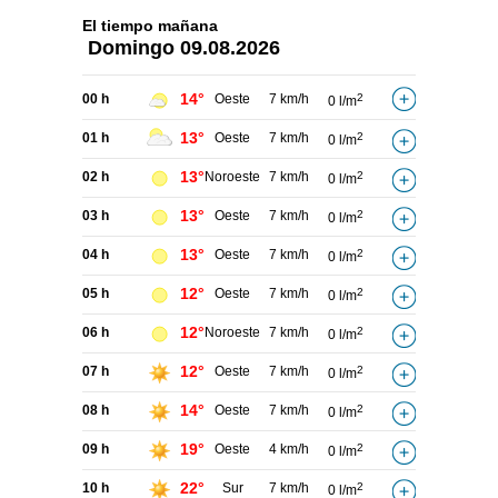
El tiempo
mañana
Domingo
09.08.2026
14°
00 h
Oeste
7 km/h
2
0 l/m
13°
01 h
Oeste
7 km/h
2
0 l/m
13°
02 h
Noroeste
7 km/h
2
0 l/m
13°
03 h
Oeste
7 km/h
2
0 l/m
13°
04 h
Oeste
7 km/h
2
0 l/m
12°
05 h
Oeste
7 km/h
2
0 l/m
12°
06 h
Noroeste
7 km/h
2
0 l/m
12°
07 h
Oeste
7 km/h
2
0 l/m
14°
08 h
Oeste
7 km/h
2
0 l/m
19°
09 h
Oeste
4 km/h
2
0 l/m
22°
10 h
Sur
7 km/h
2
0 l/m