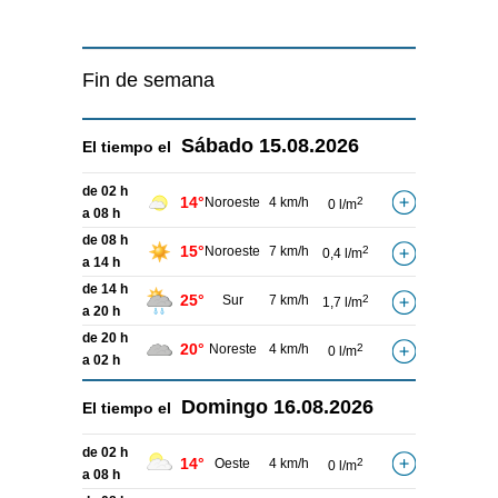
Fin de semana
Sábado
15.08.2026
El tiempo el
de 02 h
14°
Noroeste
4 km/h
2
0 l/m
a 08 h
de 08 h
15°
Noroeste
7 km/h
2
0,4 l/m
a 14 h
de 14 h
25°
Sur
7 km/h
2
1,7 l/m
a 20 h
de 20 h
20°
Noreste
4 km/h
2
0 l/m
a 02 h
Domingo
16.08.2026
El tiempo el
de 02 h
14°
Oeste
4 km/h
2
0 l/m
a 08 h