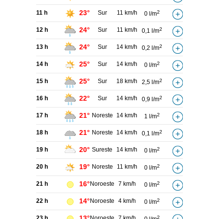
23°
11 h
Sur
11 km/h
2
0 l/m
24°
12 h
Sur
11 km/h
2
0,1 l/m
24°
13 h
Sur
14 km/h
2
0,2 l/m
25°
14 h
Sur
14 km/h
2
0 l/m
25°
15 h
Sur
18 km/h
2
2,5 l/m
22°
16 h
Sur
14 km/h
2
0,9 l/m
21°
17 h
Noreste
14 km/h
2
1 l/m
21°
18 h
Noreste
14 km/h
2
0,1 l/m
20°
19 h
Sureste
14 km/h
2
0 l/m
19°
20 h
Noreste
11 km/h
2
0 l/m
16°
21 h
Noroeste
7 km/h
2
0 l/m
14°
22 h
Noroeste
4 km/h
2
0 l/m
13°
23 h
Noroeste
7 km/h
2