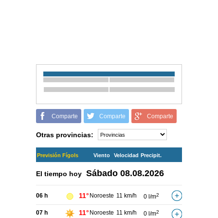
Comparte
Comparte
Comparte
Otras provincias:
Previsión Fígols
Viento
Velocidad
Precipit.
Sábado
08.08.2026
El tiempo hoy
11°
06 h
Noroeste
11 km/h
2
0 l/m
11°
07 h
Noroeste
11 km/h
2
0 l/m