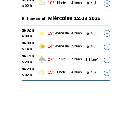
de 20 h
18°
Norte
4 km/h
2
0 l/m
a 02 h
Miércoles
12.08.2026
El tiempo el
de 02 h
13°
Noroeste
4 km/h
2
0 l/m
a 08 h
de 08 h
14°
Noroeste
7 km/h
2
0 l/m
a 14 h
de 14 h
27°
Sur
7 km/h
2
1,1 l/m
a 20 h
de 20 h
19°
Norte
4 km/h
2
0 l/m
a 02 h