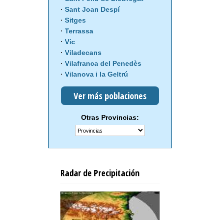
Sant Joan Despí
Sitges
Terrassa
Vic
Viladecans
Vilafranca del Penedès
Vilanova i la Geltrú
Ver más poblaciones
Otras Provincias:
Radar de Precipitación