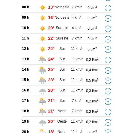
13°
08 h
Noroeste
7 km/h
2
0 l/m
16°
09 h
Noroeste
4 km/h
2
0 l/m
20°
10 h
Sureste
4 km/h
2
0 l/m
22°
11 h
Sureste
7 km/h
2
0 l/m
24°
12 h
Sur
11 km/h
2
0 l/m
24°
13 h
Sur
11 km/h
2
0,2 l/m
25°
14 h
Sur
11 km/h
2
0,4 l/m
23°
15 h
Sur
11 km/h
2
0,5 l/m
20°
16 h
Sur
11 km/h
2
0,3 l/m
21°
17 h
Sur
7 km/h
2
0,2 l/m
21°
18 h
Norte
7 km/h
2
0,2 l/m
20°
19 h
Oeste
11 km/h
2
0,2 l/m
18°
20 h
Norte
11 km/h
2
0 l/m