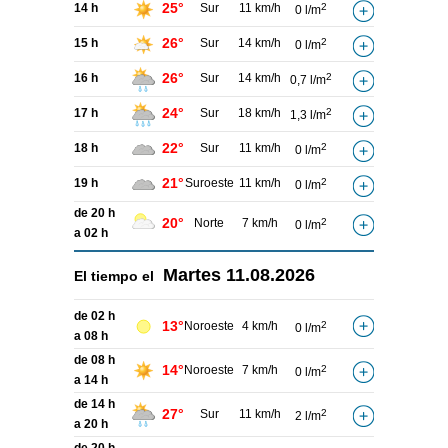
25°
14 h
Sur
11 km/h
2
0 l/m
26°
15 h
Sur
14 km/h
2
0 l/m
26°
16 h
Sur
14 km/h
2
0,7 l/m
24°
17 h
Sur
18 km/h
2
1,3 l/m
22°
18 h
Sur
11 km/h
2
0 l/m
21°
19 h
Suroeste
11 km/h
2
0 l/m
de 20 h
20°
Norte
7 km/h
2
0 l/m
a 02 h
Martes
11.08.2026
El tiempo el
de 02 h
13°
Noroeste
4 km/h
2
0 l/m
a 08 h
de 08 h
14°
Noroeste
7 km/h
2
0 l/m
a 14 h
de 14 h
27°
Sur
11 km/h
2
2 l/m
a 20 h