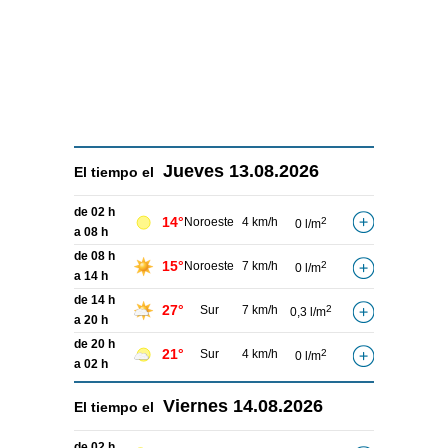
Jueves
13.08.2026
El tiempo el
de 02 h
14°
Noroeste
4 km/h
2
0 l/m
a 08 h
de 08 h
15°
Noroeste
7 km/h
2
0 l/m
a 14 h
de 14 h
27°
Sur
7 km/h
2
0,3 l/m
a 20 h
de 20 h
21°
Sur
4 km/h
2
0 l/m
a 02 h
Viernes
14.08.2026
El tiempo el
de 02 h