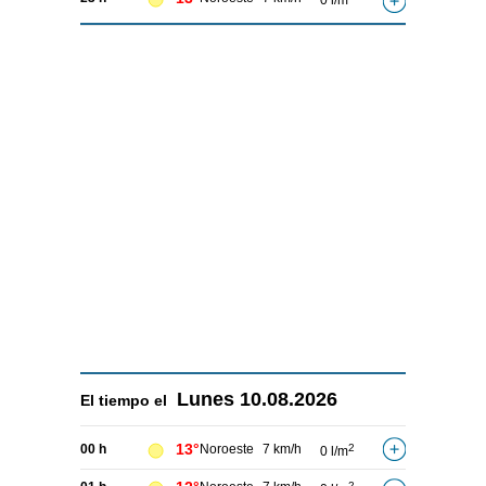
0 l/m
Lunes
10.08.2026
El tiempo el
13°
00 h
Noroeste
7 km/h
2
0 l/m
2