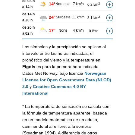
de 08 h
14°
Noroeste
7 km/h
2
0,2 l/m
a 14 h
de 14 h
24°
Suroeste
11 km/h
2
3,1 l/m
a 20 h
de 20 h
17°
Norte
4 km/h
2
0 l/m
a 02 h
Los símbolos y la precipitación se aplican al
intervalo entre las horas indicadas, el
pronóstico del viento y la temperatura en
Fígols
es para la primera hora indicada.
Datos Met Norway, bajo licencia
Norwegian
Licence for Open Government Data (NLOD)
2.0
y
Creative Commons 4.0 BY
International
* La temperatura de sensación se calcula con
la fórmula de temperatura aparente, basada
en un modelo matemático de un adulto,
caminando al aire libre, a la sombra
(Steadman 1994). A diferencia de otros