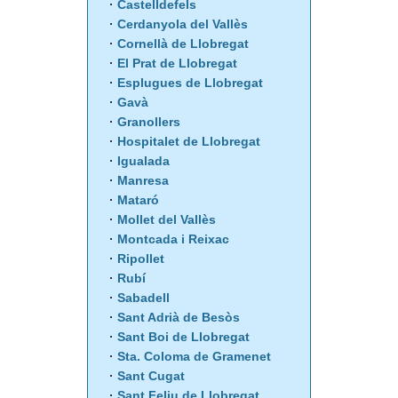
Castelldefels
Cerdanyola del Vallès
Cornellà de Llobregat
El Prat de Llobregat
Esplugues de Llobregat
Gavà
Granollers
Hospitalet de Llobregat
Igualada
Manresa
Mataró
Mollet del Vallès
Montcada i Reixac
Ripollet
Rubí
Sabadell
Sant Adrià de Besòs
Sant Boi de Llobregat
Sta. Coloma de Gramenet
Sant Cugat
Sant Feliu de Llobregat