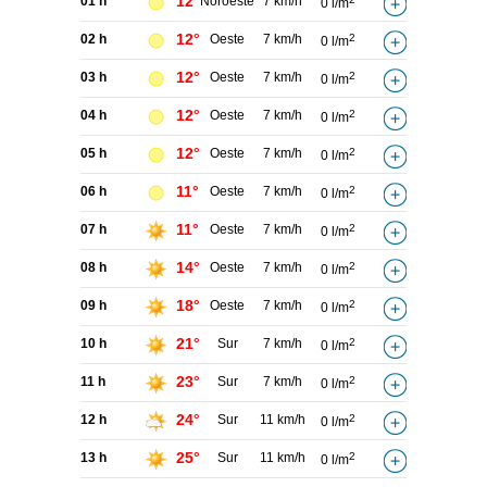
12°
01 h
Noroeste
7 km/h
0 l/m
12°
02 h
Oeste
7 km/h
2
0 l/m
12°
03 h
Oeste
7 km/h
2
0 l/m
12°
04 h
Oeste
7 km/h
2
0 l/m
12°
05 h
Oeste
7 km/h
2
0 l/m
11°
06 h
Oeste
7 km/h
2
0 l/m
11°
07 h
Oeste
7 km/h
2
0 l/m
14°
08 h
Oeste
7 km/h
2
0 l/m
18°
09 h
Oeste
7 km/h
2
0 l/m
21°
10 h
Sur
7 km/h
2
0 l/m
23°
11 h
Sur
7 km/h
2
0 l/m
24°
12 h
Sur
11 km/h
2
0 l/m
25°
13 h
Sur
11 km/h
2
0 l/m