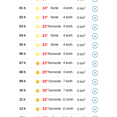
24°
01 h
Norte
4 km/h
2
0 l/m
24°
02 h
Norte
4 km/h
2
0 l/m
23°
03 h
Noroeste
4 km/h
2
0 l/m
23°
04 h
Norte
4 km/h
2
0 l/m
23°
05 h
Norte
4 km/h
2
0 l/m
23°
06 h
Noroeste
4 km/h
2
0 l/m
23°
07 h
Noroeste
4 km/h
2
0 l/m
25°
08 h
Noroeste
4 km/h
2
0 l/m
28°
09 h
Suroeste
7 km/h
2
0 l/m
30°
10 h
Suroeste
7 km/h
2
0 l/m
32°
11 h
Suroeste
11 km/h
2
0 l/m
33°
12 h
Suroeste
11 km/h
2
0 l/m