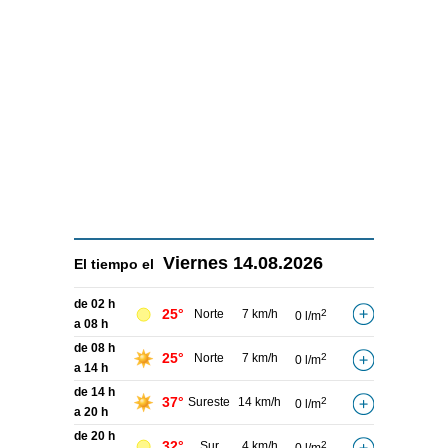
Viernes
14.08.2026
El tiempo el
de 02 h
25°
Norte
7 km/h
2
0 l/m
a 08 h
de 08 h
25°
Norte
7 km/h
2
0 l/m
a 14 h
de 14 h
37°
Sureste
14 km/h
2
0 l/m
a 20 h
de 20 h
32°
Sur
4 km/h
2