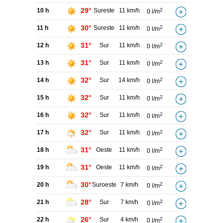
29°
10 h
Sureste
11 km/h
2
0 l/m
30°
11 h
Sureste
11 km/h
2
0 l/m
31°
12 h
Sur
11 km/h
2
0 l/m
31°
13 h
Sur
11 km/h
2
0 l/m
32°
14 h
Sur
14 km/h
2
0 l/m
32°
15 h
Sur
11 km/h
2
0 l/m
32°
16 h
Sur
11 km/h
2
0 l/m
32°
17 h
Sur
11 km/h
2
0 l/m
31°
18 h
Oeste
11 km/h
2
0 l/m
31°
19 h
Oeste
11 km/h
2
0 l/m
30°
20 h
Suroeste
7 km/h
2
0 l/m
28°
21 h
Sur
7 km/h
2
0 l/m
26°
22 h
Sur
4 km/h
2
0 l/m