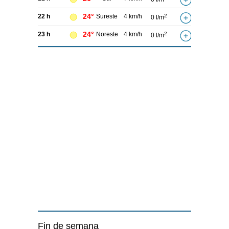
24°
22 h
Sureste
4 km/h
2
0 l/m
24°
23 h
Noreste
4 km/h
2
0 l/m
Fin de semana