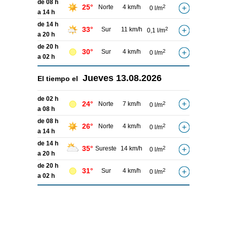
de 08 h
25°
Norte
4 km/h
2
0 l/m
a 14 h
de 14 h
33°
Sur
11 km/h
2
0,1 l/m
a 20 h
de 20 h
30°
Sur
4 km/h
2
0 l/m
a 02 h
Jueves
13.08.2026
El tiempo el
de 02 h
24°
Norte
7 km/h
2
0 l/m
a 08 h
de 08 h
26°
Norte
4 km/h
2
0 l/m
a 14 h
de 14 h
35°
Sureste
14 km/h
2
0 l/m
a 20 h
de 20 h
31°
Sur
4 km/h
2
0 l/m
a 02 h