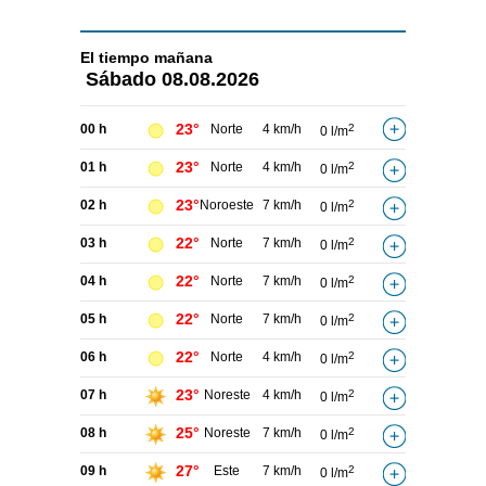
El tiempo
mañana
Sábado
08.08.2026
23°
00 h
Norte
4 km/h
2
0 l/m
23°
01 h
Norte
4 km/h
2
0 l/m
23°
02 h
Noroeste
7 km/h
2
0 l/m
22°
03 h
Norte
7 km/h
2
0 l/m
22°
04 h
Norte
7 km/h
2
0 l/m
22°
05 h
Norte
7 km/h
2
0 l/m
22°
06 h
Norte
4 km/h
2
0 l/m
23°
07 h
Noreste
4 km/h
2
0 l/m
25°
08 h
Noreste
7 km/h
2
0 l/m
27°
09 h
Este
7 km/h
2
0 l/m