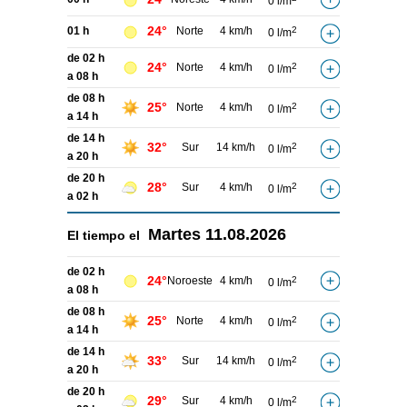
0 l/m
24°
01 h
Norte
4 km/h
2
0 l/m
de 02 h
24°
Norte
4 km/h
2
0 l/m
a 08 h
de 08 h
25°
Norte
4 km/h
2
0 l/m
a 14 h
de 14 h
32°
Sur
14 km/h
2
0 l/m
a 20 h
de 20 h
28°
Sur
4 km/h
2
0 l/m
a 02 h
Martes
11.08.2026
El tiempo el
de 02 h
24°
Noroeste
4 km/h
2
0 l/m
a 08 h
de 08 h
25°
Norte
4 km/h
2
0 l/m
a 14 h
de 14 h
33°
Sur
14 km/h
2
0 l/m
a 20 h
de 20 h
29°
Sur
4 km/h
2
0 l/m