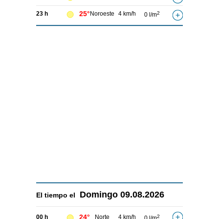
25°
23 h
Noroeste
4 km/h
2
0 l/m
Domingo
09.08.2026
El tiempo el
24°
00 h
Norte
4 km/h
2
0 l/m