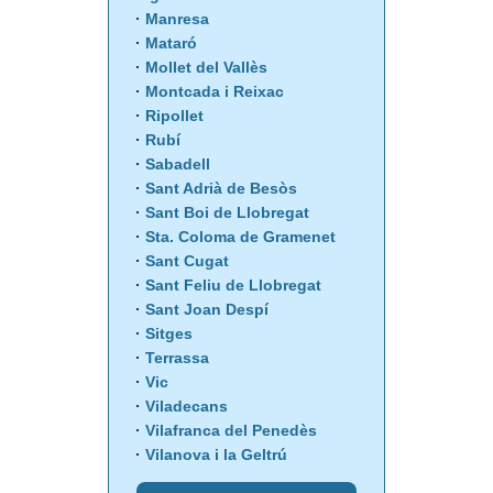
Manresa
Mataró
Mollet del Vallès
Montcada i Reixac
Ripollet
Rubí
Sabadell
Sant Adrià de Besòs
Sant Boi de Llobregat
Sta. Coloma de Gramenet
Sant Cugat
Sant Feliu de Llobregat
Sant Joan Despí
Sitges
Terrassa
Vic
Viladecans
Vilafranca del Penedès
Vilanova i la Geltrú