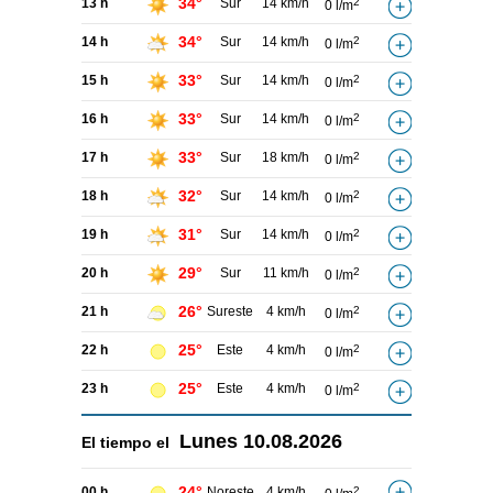
34°
13 h
Sur
14 km/h
2
0 l/m
34°
14 h
Sur
14 km/h
2
0 l/m
33°
15 h
Sur
14 km/h
2
0 l/m
33°
16 h
Sur
14 km/h
2
0 l/m
33°
17 h
Sur
18 km/h
2
0 l/m
32°
18 h
Sur
14 km/h
2
0 l/m
31°
19 h
Sur
14 km/h
2
0 l/m
29°
20 h
Sur
11 km/h
2
0 l/m
26°
21 h
Sureste
4 km/h
2
0 l/m
25°
22 h
Este
4 km/h
2
0 l/m
25°
23 h
Este
4 km/h
2
0 l/m
Lunes
10.08.2026
El tiempo el
24°
00 h
Noreste
4 km/h
2