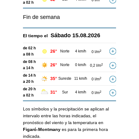
0 l/m
a 02 h
Fin de semana
Sábado
15.08.2026
El tiempo el
de 02 h
26°
Norte
4 km/h
2
0 l/m
a 08 h
de 08 h
26°
Norte
0 km/h
2
0,2 l/m
a 14 h
de 14 h
35°
Sureste
11 km/h
2
0 l/m
a 20 h
de 20 h
31°
Sur
4 km/h
2
0 l/m
a 02 h
Los símbolos y la precipitación se aplican al
intervalo entre las horas indicadas, el
pronóstico del viento y la temperatura en
Figaró-Montmany
es para la primera hora
indicada.