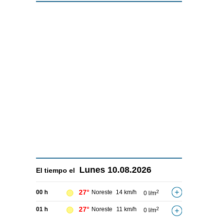
Lunes
10.08.2026
El tiempo el
27°
00 h
Noreste
14 km/h
2
0 l/m
27°
01 h
Noreste
11 km/h
2
0 l/m