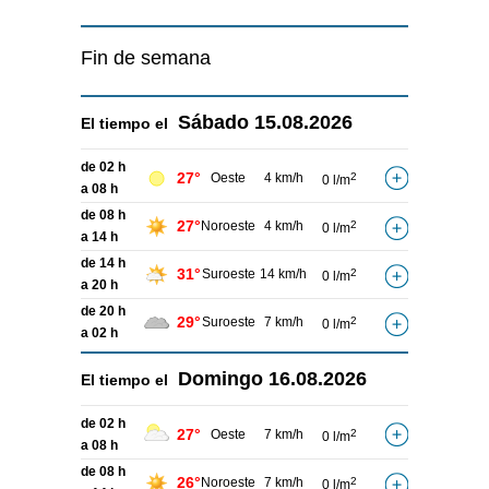
Fin de semana
Sábado
15.08.2026
El tiempo el
de 02 h
27°
Oeste
4 km/h
2
0 l/m
a 08 h
de 08 h
27°
Noroeste
4 km/h
2
0 l/m
a 14 h
de 14 h
31°
Suroeste
14 km/h
2
0 l/m
a 20 h
de 20 h
29°
Suroeste
7 km/h
2
0 l/m
a 02 h
Domingo
16.08.2026
El tiempo el
de 02 h
27°
Oeste
7 km/h
2
0 l/m
a 08 h
de 08 h
26°
Noroeste
7 km/h
2
0 l/m