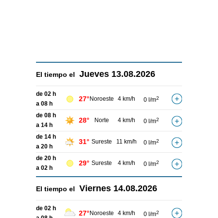
Jueves
13.08.2026
El tiempo el
de 02 h
27°
Noroeste
4 km/h
2
0 l/m
a 08 h
de 08 h
28°
Norte
4 km/h
2
0 l/m
a 14 h
de 14 h
31°
Sureste
11 km/h
2
0 l/m
a 20 h
de 20 h
29°
Sureste
4 km/h
2
0 l/m
a 02 h
Viernes
14.08.2026
El tiempo el
de 02 h
27°
Noroeste
4 km/h
2
0 l/m