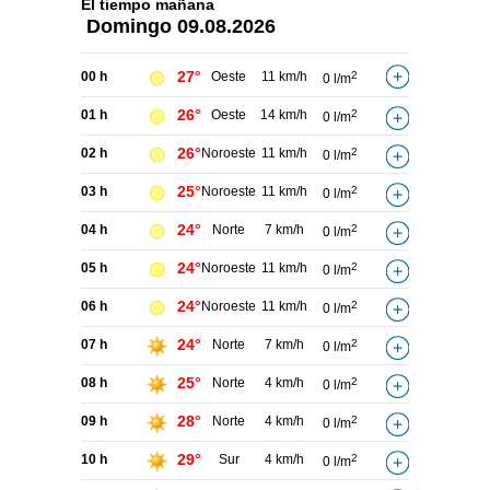
El tiempo
mañana
Domingo
09.08.2026
27°
00 h
Oeste
11 km/h
2
0 l/m
26°
01 h
Oeste
14 km/h
2
0 l/m
26°
02 h
Noroeste
11 km/h
2
0 l/m
25°
03 h
Noroeste
11 km/h
2
0 l/m
24°
04 h
Norte
7 km/h
2
0 l/m
24°
05 h
Noroeste
11 km/h
2
0 l/m
24°
06 h
Noroeste
11 km/h
2
0 l/m
24°
07 h
Norte
7 km/h
2
0 l/m
25°
08 h
Norte
4 km/h
2
0 l/m
28°
09 h
Norte
4 km/h
2
0 l/m
29°
10 h
Sur
4 km/h
2
0 l/m