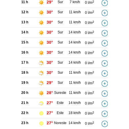
29°
11 h
Sur
7 km/h
2
0 l/m
30°
12 h
Sur
11 km/h
2
0 l/m
30°
13 h
Sur
11 km/h
2
0 l/m
30°
14 h
Sur
14 km/h
2
0 l/m
30°
15 h
Sur
14 km/h
2
0 l/m
30°
16 h
Sur
14 km/h
2
0 l/m
30°
17 h
Sur
14 km/h
2
0 l/m
30°
18 h
Sur
11 km/h
2
0 l/m
29°
19 h
Sur
11 km/h
2
0 l/m
28°
20 h
Sureste
11 km/h
2
0 l/m
27°
21 h
Este
14 km/h
2
0 l/m
27°
22 h
Este
18 km/h
2
0 l/m
27°
23 h
Noreste
14 km/h
2
0 l/m