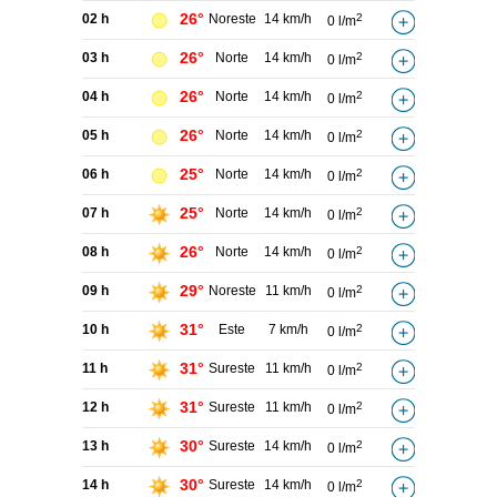
26°
02 h
Noreste
14 km/h
2
0 l/m
26°
03 h
Norte
14 km/h
2
0 l/m
26°
04 h
Norte
14 km/h
2
0 l/m
26°
05 h
Norte
14 km/h
2
0 l/m
25°
06 h
Norte
14 km/h
2
0 l/m
25°
07 h
Norte
14 km/h
2
0 l/m
26°
08 h
Norte
14 km/h
2
0 l/m
29°
09 h
Noreste
11 km/h
2
0 l/m
31°
10 h
Este
7 km/h
2
0 l/m
31°
11 h
Sureste
11 km/h
2
0 l/m
31°
12 h
Sureste
11 km/h
2
0 l/m
30°
13 h
Sureste
14 km/h
2
0 l/m
30°
14 h
Sureste
14 km/h
2
0 l/m