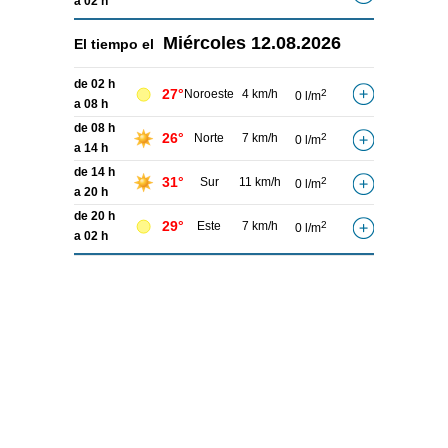
a 02 h
Miércoles
12.08.2026
El tiempo el
de 02 h
27°
Noroeste
4 km/h
2
0 l/m
a 08 h
de 08 h
26°
Norte
7 km/h
2
0 l/m
a 14 h
de 14 h
31°
Sur
11 km/h
2
0 l/m
a 20 h
de 20 h
29°
Este
7 km/h
2
0 l/m
a 02 h