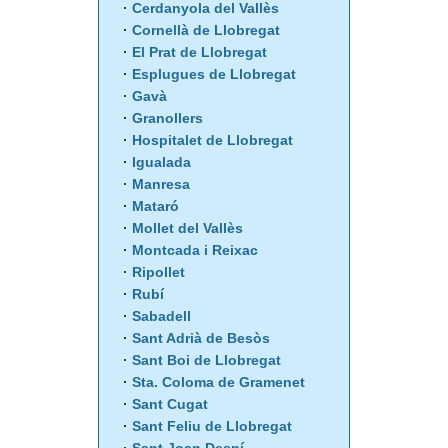
Cerdanyola del Vallès
Cornellà de Llobregat
El Prat de Llobregat
Esplugues de Llobregat
Gavà
Granollers
Hospitalet de Llobregat
Igualada
Manresa
Mataró
Mollet del Vallès
Montcada i Reixac
Ripollet
Rubí
Sabadell
Sant Adrià de Besòs
Sant Boi de Llobregat
Sta. Coloma de Gramenet
Sant Cugat
Sant Feliu de Llobregat