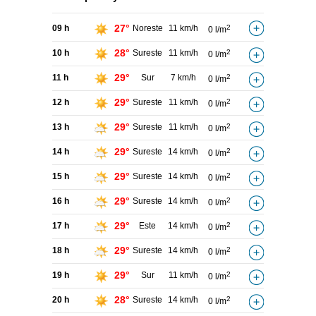
27°
09 h
Noreste
11 km/h
2
0 l/m
28°
10 h
Sureste
11 km/h
2
0 l/m
29°
11 h
Sur
7 km/h
2
0 l/m
29°
12 h
Sureste
11 km/h
2
0 l/m
29°
13 h
Sureste
11 km/h
2
0 l/m
29°
14 h
Sureste
14 km/h
2
0 l/m
29°
15 h
Sureste
14 km/h
2
0 l/m
29°
16 h
Sureste
14 km/h
2
0 l/m
29°
17 h
Este
14 km/h
2
0 l/m
29°
18 h
Sureste
14 km/h
2
0 l/m
29°
19 h
Sur
11 km/h
2
0 l/m
28°
20 h
Sureste
14 km/h
2
0 l/m