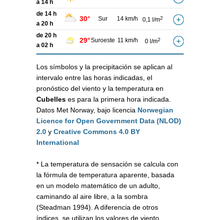
a 14 h
de 14 h
30°
Sur
14 km/h
2
0,1 l/m
a 20 h
de 20 h
29°
Suroeste
11 km/h
2
0 l/m
a 02 h
Los símbolos y la precipitación se aplican al
intervalo entre las horas indicadas, el
pronóstico del viento y la temperatura en
Cubelles
es para la primera hora indicada.
Datos Met Norway, bajo licencia
Norwegian
Licence for Open Government Data (NLOD)
2.0
y
Creative Commons 4.0 BY
International
* La temperatura de sensación se calcula con
la fórmula de temperatura aparente, basada
en un modelo matemático de un adulto,
caminando al aire libre, a la sombra
(Steadman 1994). A diferencia de otros
índices, se utilizan los valores de viento,