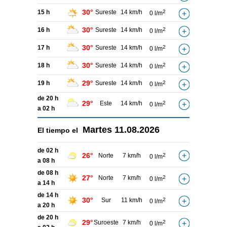
30°
15 h
Sureste
14 km/h
2
0 l/m
30°
16 h
Sureste
14 km/h
2
0 l/m
30°
17 h
Sureste
14 km/h
2
0 l/m
30°
18 h
Sureste
14 km/h
2
0 l/m
29°
19 h
Sureste
14 km/h
2
0 l/m
de 20 h
29°
Este
14 km/h
2
0 l/m
a 02 h
Martes
11.08.2026
El tiempo el
de 02 h
26°
Norte
7 km/h
2
0 l/m
a 08 h
de 08 h
27°
Norte
7 km/h
2
0 l/m
a 14 h
de 14 h
30°
Sur
11 km/h
2
0 l/m
a 20 h
de 20 h
29°
Suroeste
7 km/h
2
0 l/m