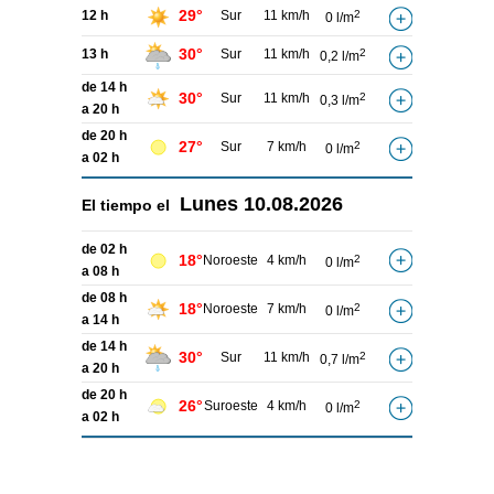
29°
12 h
Sur
11 km/h
2
0 l/m
30°
13 h
Sur
11 km/h
2
0,2 l/m
de 14 h
30°
Sur
11 km/h
2
0,3 l/m
a 20 h
de 20 h
27°
Sur
7 km/h
2
0 l/m
a 02 h
Lunes
10.08.2026
El tiempo el
de 02 h
18°
Noroeste
4 km/h
2
0 l/m
a 08 h
de 08 h
18°
Noroeste
7 km/h
2
0 l/m
a 14 h
de 14 h
30°
Sur
11 km/h
2
0,7 l/m
a 20 h
de 20 h
26°
Suroeste
4 km/h
2
0 l/m
a 02 h