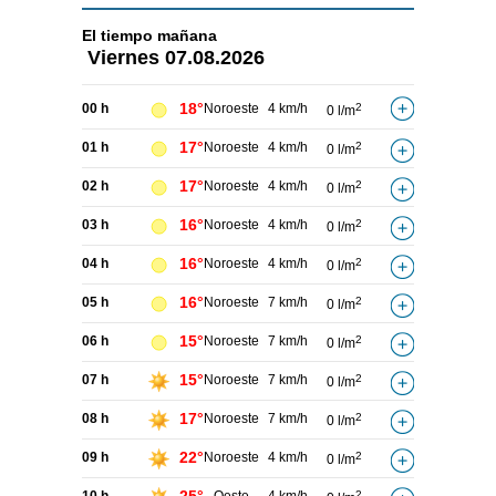
El tiempo
mañana
Viernes
07.08.2026
18°
00 h
Noroeste
4 km/h
2
0 l/m
17°
01 h
Noroeste
4 km/h
2
0 l/m
17°
02 h
Noroeste
4 km/h
2
0 l/m
16°
03 h
Noroeste
4 km/h
2
0 l/m
16°
04 h
Noroeste
4 km/h
2
0 l/m
16°
05 h
Noroeste
7 km/h
2
0 l/m
15°
06 h
Noroeste
7 km/h
2
0 l/m
15°
07 h
Noroeste
7 km/h
2
0 l/m
17°
08 h
Noroeste
7 km/h
2
0 l/m
22°
09 h
Noroeste
4 km/h
2
0 l/m
2