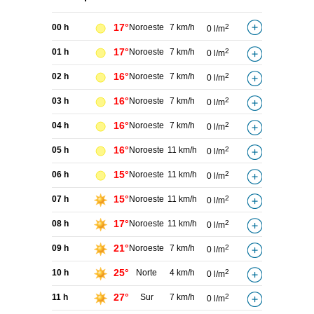
17°
00 h
Noroeste
7 km/h
2
0 l/m
17°
01 h
Noroeste
7 km/h
2
0 l/m
16°
02 h
Noroeste
7 km/h
2
0 l/m
16°
03 h
Noroeste
7 km/h
2
0 l/m
16°
04 h
Noroeste
7 km/h
2
0 l/m
16°
05 h
Noroeste
11 km/h
2
0 l/m
15°
06 h
Noroeste
11 km/h
2
0 l/m
15°
07 h
Noroeste
11 km/h
2
0 l/m
17°
08 h
Noroeste
11 km/h
2
0 l/m
21°
09 h
Noroeste
7 km/h
2
0 l/m
25°
10 h
Norte
4 km/h
2
0 l/m
27°
11 h
Sur
7 km/h
2
0 l/m