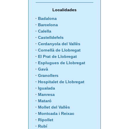
Localidades
Badalona
Barcelona
Calella
Castelldefels
Cerdanyola del Vallès
Cornellà de Llobregat
El Prat de Llobregat
Esplugues de Llobregat
Gavà
Granollers
Hospitalet de Llobregat
Igualada
Manresa
Mataró
Mollet del Vallès
Montcada i Reixac
Ripollet
Rubí