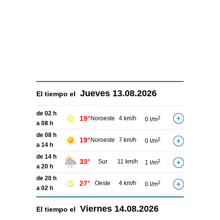
Jueves
13.08.2026
El tiempo el
de 02 h
19°
Noroeste
4 km/h
2
0 l/m
a 08 h
de 08 h
19°
Noroeste
7 km/h
2
0 l/m
a 14 h
de 14 h
33°
Sur
11 km/h
2
1 l/m
a 20 h
de 20 h
27°
Oeste
4 km/h
2
0 l/m
a 02 h
Viernes
14.08.2026
El tiempo el