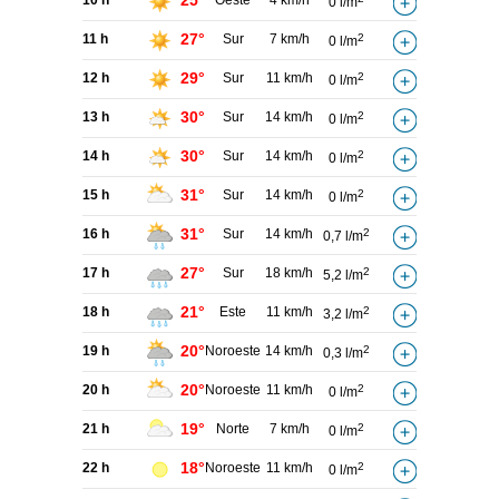
25°
10 h
Oeste
4 km/h
0 l/m
27°
11 h
Sur
7 km/h
2
0 l/m
29°
12 h
Sur
11 km/h
2
0 l/m
30°
13 h
Sur
14 km/h
2
0 l/m
30°
14 h
Sur
14 km/h
2
0 l/m
31°
15 h
Sur
14 km/h
2
0 l/m
31°
16 h
Sur
14 km/h
2
0,7 l/m
27°
17 h
Sur
18 km/h
2
5,2 l/m
21°
18 h
Este
11 km/h
2
3,2 l/m
20°
19 h
Noroeste
14 km/h
2
0,3 l/m
20°
20 h
Noroeste
11 km/h
2
0 l/m
19°
21 h
Norte
7 km/h
2
0 l/m
18°
22 h
Noroeste
11 km/h
2
0 l/m