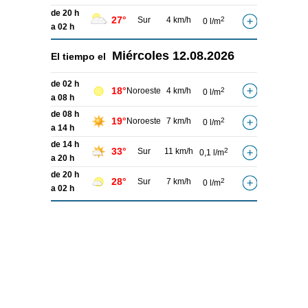
de 20 h
27°
Sur
4 km/h
2
0 l/m
a 02 h
Miércoles
12.08.2026
El tiempo el
de 02 h
18°
Noroeste
4 km/h
2
0 l/m
a 08 h
de 08 h
19°
Noroeste
7 km/h
2
0 l/m
a 14 h
de 14 h
33°
Sur
11 km/h
2
0,1 l/m
a 20 h
de 20 h
28°
Sur
7 km/h
2
0 l/m
a 02 h