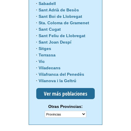
Sabadell
Sant Adrià de Besòs
Sant Boi de Llobregat
Sta. Coloma de Gramenet
Sant Cugat
Sant Feliu de Llobregat
Sant Joan Despí
Sitges
Terrassa
Vic
Viladecans
Vilafranca del Penedès
Vilanova i la Geltrú
Ver más poblaciones
Otras Provincias: