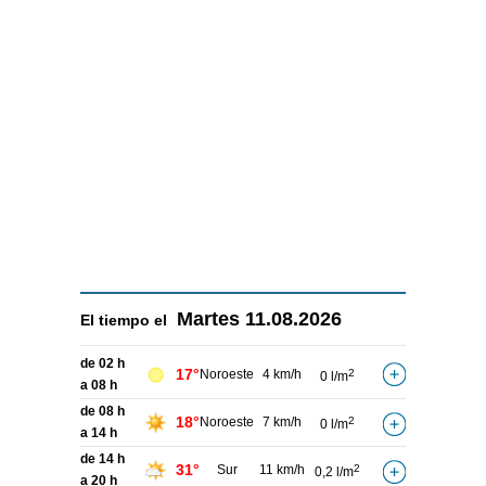
Martes
11.08.2026
El tiempo el
de 02 h
17°
Noroeste
4 km/h
2
0 l/m
a 08 h
de 08 h
18°
Noroeste
7 km/h
2
0 l/m
a 14 h
de 14 h
31°
Sur
11 km/h
2
0,2 l/m
a 20 h