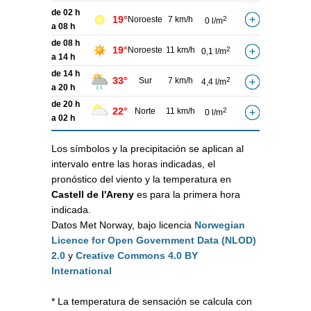
de 02 h
19°
Noroeste
7 km/h
2
0 l/m
a 08 h
de 08 h
19°
Noroeste
11 km/h
2
0,1 l/m
a 14 h
de 14 h
33°
Sur
7 km/h
2
4,4 l/m
a 20 h
de 20 h
22°
Norte
11 km/h
2
0 l/m
a 02 h
Los símbolos y la precipitación se aplican al
intervalo entre las horas indicadas, el
pronóstico del viento y la temperatura en
Castell de l'Areny
es para la primera hora
indicada.
Datos Met Norway, bajo licencia
Norwegian
Licence for Open Government Data (NLOD)
2.0
y
Creative Commons 4.0 BY
International
* La temperatura de sensación se calcula con