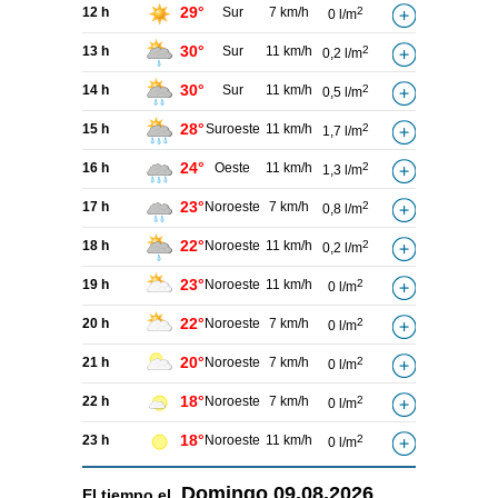
29°
12 h
Sur
7 km/h
2
0 l/m
30°
13 h
Sur
11 km/h
2
0,2 l/m
30°
14 h
Sur
11 km/h
2
0,5 l/m
28°
15 h
Suroeste
11 km/h
2
1,7 l/m
24°
16 h
Oeste
11 km/h
2
1,3 l/m
23°
17 h
Noroeste
7 km/h
2
0,8 l/m
22°
18 h
Noroeste
11 km/h
2
0,2 l/m
23°
19 h
Noroeste
11 km/h
2
0 l/m
22°
20 h
Noroeste
7 km/h
2
0 l/m
20°
21 h
Noroeste
7 km/h
2
0 l/m
18°
22 h
Noroeste
7 km/h
2
0 l/m
18°
23 h
Noroeste
11 km/h
2
0 l/m
Domingo
09.08.2026
El tiempo el