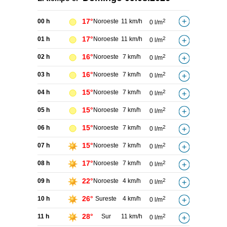
17°
00 h
Noroeste
11 km/h
2
0 l/m
17°
01 h
Noroeste
11 km/h
2
0 l/m
16°
02 h
Noroeste
7 km/h
2
0 l/m
16°
03 h
Noroeste
7 km/h
2
0 l/m
15°
04 h
Noroeste
7 km/h
2
0 l/m
15°
05 h
Noroeste
7 km/h
2
0 l/m
15°
06 h
Noroeste
7 km/h
2
0 l/m
15°
07 h
Noroeste
7 km/h
2
0 l/m
17°
08 h
Noroeste
7 km/h
2
0 l/m
22°
09 h
Noroeste
4 km/h
2
0 l/m
26°
10 h
Sureste
4 km/h
2
0 l/m
28°
11 h
Sur
11 km/h
2
0 l/m