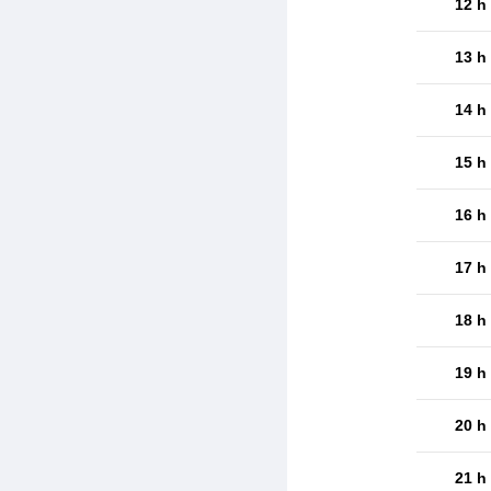
12 h
13 h
14 h
15 h
16 h
17 h
18 h
19 h
20 h
21 h