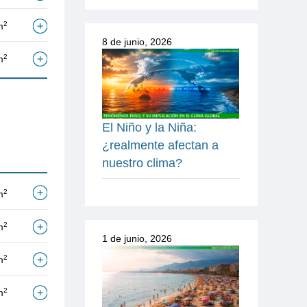
2
m
8 de junio, 2026
2
m
El Niño y la Niña:
¿realmente afectan a
nuestro clima?
2
m
2
m
1 de junio, 2026
2
m
2
m