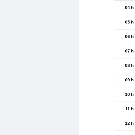
04 h
05 h
06 h
07 h
08 h
09 h
10 h
11 h
12 h