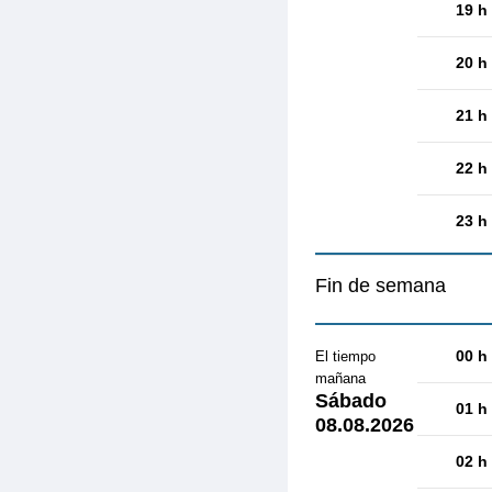
19 h
20 h
21 h
22 h
23 h
Fin de semana
00 h
El tiempo
mañana
Sábado
01 h
08.08.2026
02 h