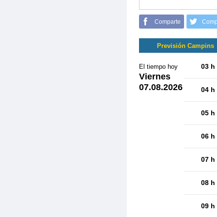
Comparte
Comp
Previsión Campins
03 h
El tiempo hoy
Viernes
07.08.2026
04 h
05 h
06 h
07 h
08 h
09 h