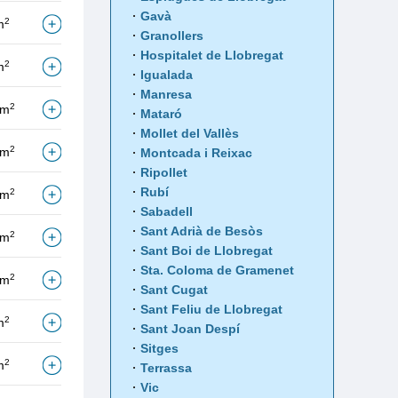
Gavà
2
m
Granollers
Hospitalet de Llobregat
2
m
Igualada
Manresa
2
/m
Mataró
Mollet del Vallès
2
/m
Montcada i Reixac
Ripollet
Rubí
2
/m
Sabadell
Sant Adrià de Besòs
2
/m
Sant Boi de Llobregat
Sta. Coloma de Gramenet
2
/m
Sant Cugat
Sant Feliu de Llobregat
2
m
Sant Joan Despí
Sitges
2
m
Terrassa
Vic