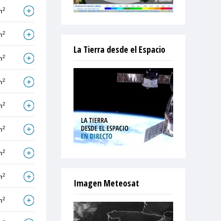
2
m
2
m
La Tierra desde el Espacio
2
m
2
m
2
m
2
m
2
m
2
m
Imagen Meteosat
2
m