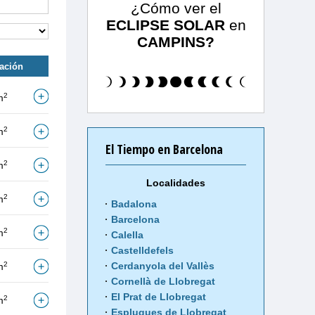
¿Cómo ver el
ECLIPSE SOLAR
en
CAMPINS?
tación
2
m
2
m
El Tiempo en Barcelona
2
m
Localidades
2
m
Badalona
Barcelona
2
m
Calella
Castelldefels
2
Cerdanyola del Vallès
m
Cornellà de Llobregat
El Prat de Llobregat
2
m
Esplugues de Llobregat