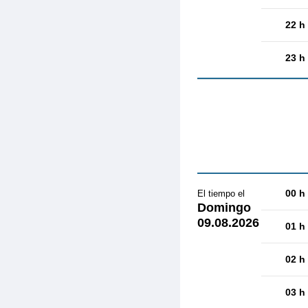
22 h
23 h
00 h
El tiempo el
Domingo
09.08.2026
01 h
02 h
03 h