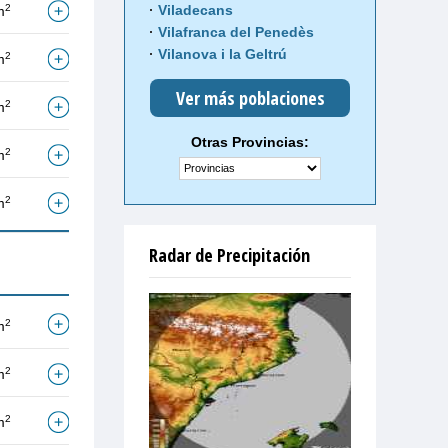
2
Viladecans
m
Vilafranca del Penedès
Vilanova i la Geltrú
2
m
Ver más poblaciones
2
m
Otras Provincias:
2
m
2
m
Radar de Precipitación
2
m
2
m
2
m