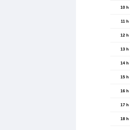
10 h
11 h
12 h
13 h
14 h
15 h
16 h
17 h
18 h