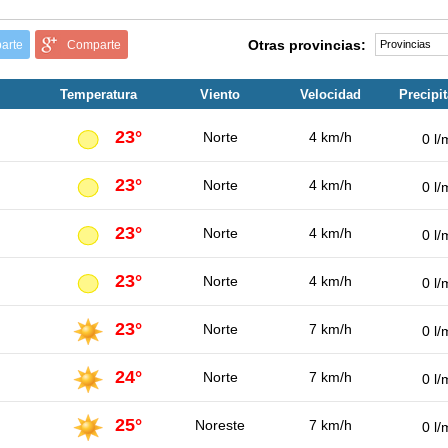
Otras provincias:
arte
Comparte
Temperatura
Viento
Velocidad
Precipi
23°
Norte
4 km/h
0 l/
23°
Norte
4 km/h
0 l/
23°
Norte
4 km/h
0 l/
23°
Norte
4 km/h
0 l/
23°
Norte
7 km/h
0 l/
24°
Norte
7 km/h
0 l/
25°
Noreste
7 km/h
0 l/