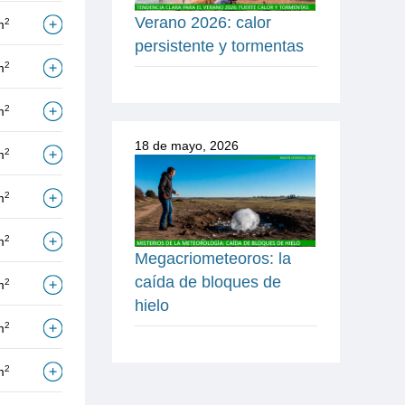
Verano 2026: calor
2
m
persistente y tormentas
2
m
2
m
18 de mayo, 2026
2
m
2
m
2
m
Megacriometeoros: la
caída de bloques de
2
m
hielo
2
m
2
m