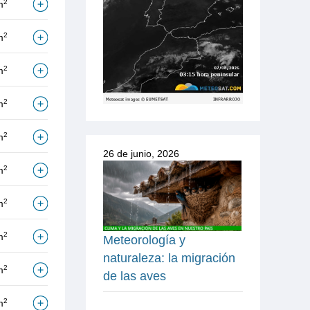
2
m
2
m
2
m
2
m
2
m
26 de junio, 2026
2
m
2
m
2
m
Meteorología y
naturaleza: la migración
2
m
de las aves
2
m