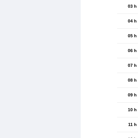
03 h
04 h
05 h
06 h
07 h
08 h
09 h
10 h
11 h