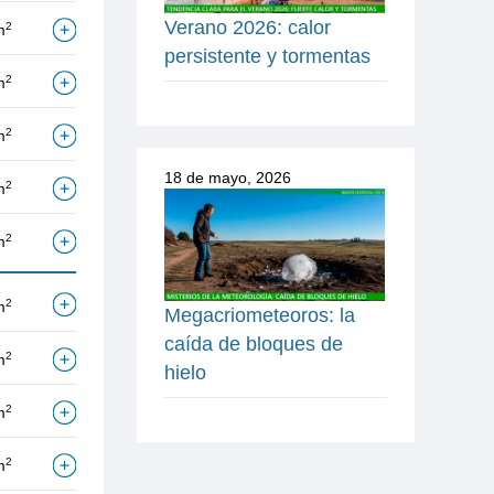
Verano 2026: calor
2
m
persistente y tormentas
2
m
2
m
18 de mayo, 2026
2
m
2
m
2
m
Megacriometeoros: la
caída de bloques de
2
m
hielo
2
m
2
m