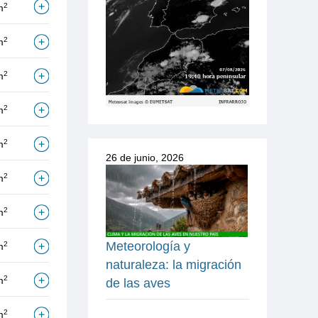
2
m
2
m
2
m
2
m
2
m
26 de junio, 2026
2
m
2
m
Meteorología y
2
m
naturaleza: la migración
2
m
de las aves
2
m