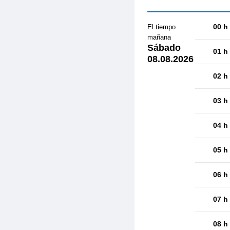
00 h
El tiempo
mañana
Sábado
01 h
08.08.2026
02 h
03 h
04 h
05 h
06 h
07 h
08 h