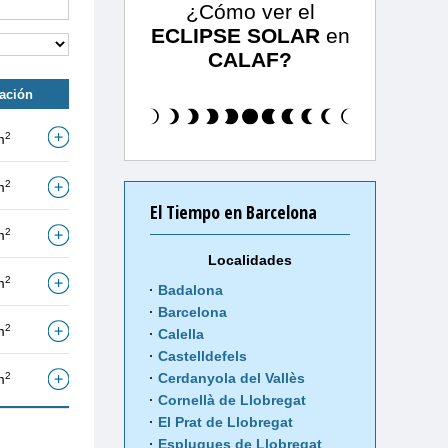
¿Cómo ver el
ECLIPSE SOLAR
en
CALAF?
tación
2
m
2
m
El Tiempo en Barcelona
2
m
Localidades
2
m
Badalona
Barcelona
2
m
Calella
Castelldefels
2
Cerdanyola del Vallès
m
Cornellà de Llobregat
El Prat de Llobregat
Esplugues de Llobregat