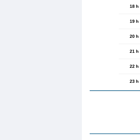
18 h
19 h
20 h
21 h
22 h
23 h