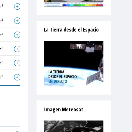
2
m
2
m
La Tierra desde el Espacio
2
m
2
m
2
m
2
m
Imagen Meteosat