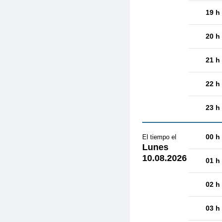
19 h
20 h
21 h
22 h
23 h
00 h
El tiempo el
Lunes
10.08.2026
01 h
02 h
03 h