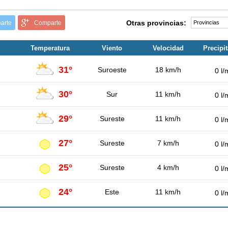
Otras provincias:
arte
Comparte
Temperatura
Viento
Velocidad
Precipi
31°
Suroeste
18 km/h
0 l/
30°
Sur
11 km/h
0 l/
29°
Sureste
11 km/h
0 l/
27°
Sureste
7 km/h
0 l/
25°
Sureste
4 km/h
0 l/
24°
Este
11 km/h
0 l/