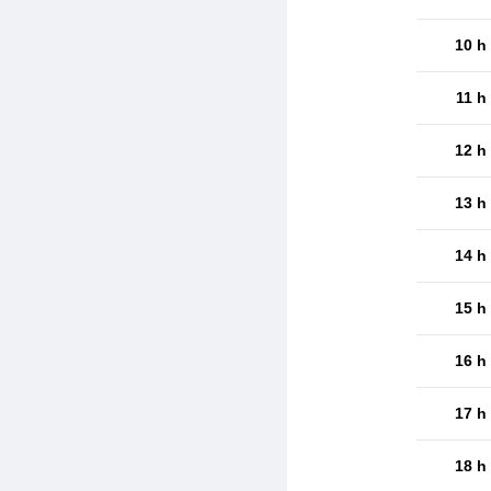
10 h
11 h
12 h
13 h
14 h
15 h
16 h
17 h
18 h