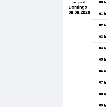
00 h
El tiempo el
Domingo
09.08.2026
01 h
02 h
03 h
04 h
05 h
06 h
07 h
08 h
09 h