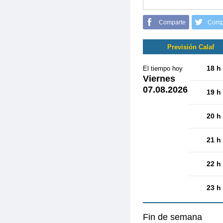
Comparte
Comp
Previsión Calaf
18 h
El tiempo hoy
Viernes
07.08.2026
19 h
20 h
21 h
22 h
23 h
Fin de semana