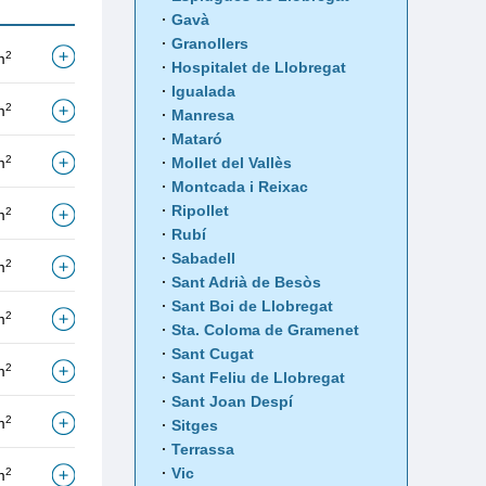
Gavà
Granollers
2
m
Hospitalet de Llobregat
Igualada
2
m
Manresa
Mataró
2
m
Mollet del Vallès
Montcada i Reixac
Ripollet
2
m
Rubí
Sabadell
2
m
Sant Adrià de Besòs
Sant Boi de Llobregat
2
m
Sta. Coloma de Gramenet
Sant Cugat
2
m
Sant Feliu de Llobregat
Sant Joan Despí
2
m
Sitges
Terrassa
Vic
2
m