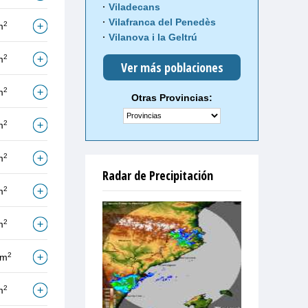
Viladecans
Vilafranca del Penedès
2
m
Vilanova i la Geltrú
2
m
Ver más poblaciones
2
m
Otras Provincias:
2
m
2
m
Radar de Precipitación
2
m
2
m
2
/m
2
m