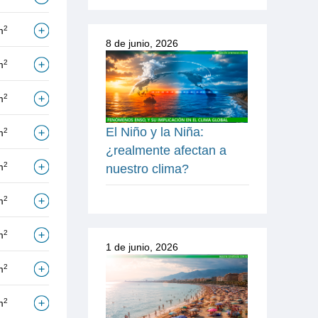
2
m
8 de junio, 2026
2
m
2
m
El Niño y la Niña:
2
m
¿realmente afectan a
2
m
nuestro clima?
2
m
2
m
1 de junio, 2026
2
m
2
m