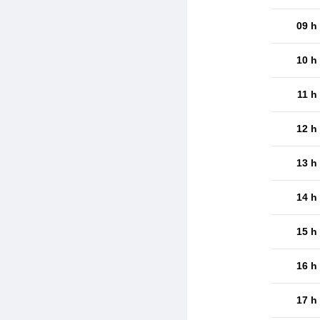
09 h
10 h
11 h
12 h
13 h
14 h
15 h
16 h
17 h