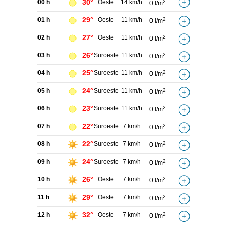
30°
00 h
Oeste
14 km/h
2
0 l/m
29°
01 h
Oeste
11 km/h
2
0 l/m
27°
02 h
Oeste
11 km/h
2
0 l/m
26°
03 h
Suroeste
11 km/h
2
0 l/m
25°
04 h
Suroeste
11 km/h
2
0 l/m
24°
05 h
Suroeste
11 km/h
2
0 l/m
23°
06 h
Suroeste
11 km/h
2
0 l/m
22°
07 h
Suroeste
7 km/h
2
0 l/m
22°
08 h
Suroeste
7 km/h
2
0 l/m
24°
09 h
Suroeste
7 km/h
2
0 l/m
26°
10 h
Oeste
7 km/h
2
0 l/m
29°
11 h
Oeste
7 km/h
2
0 l/m
32°
12 h
Oeste
7 km/h
2
0 l/m