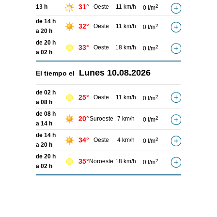
31°
13 h
Oeste
11 km/h
2
0 l/m
de 14 h
32°
Oeste
11 km/h
2
0 l/m
a 20 h
de 20 h
33°
Oeste
18 km/h
2
0 l/m
a 02 h
Lunes
10.08.2026
El tiempo el
de 02 h
25°
Oeste
11 km/h
2
0 l/m
a 08 h
de 08 h
20°
Suroeste
7 km/h
2
0 l/m
a 14 h
de 14 h
34°
Oeste
4 km/h
2
0 l/m
a 20 h
de 20 h
35°
Noroeste
18 km/h
2
0 l/m
a 02 h