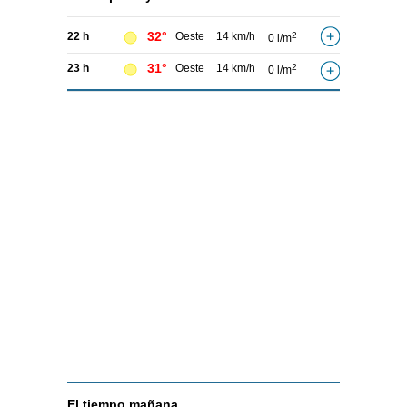
32°
22 h
Oeste
14 km/h
2
0 l/m
31°
23 h
Oeste
14 km/h
2
0 l/m
El tiempo
mañana