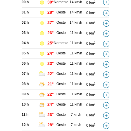
30°
00 h
Noroeste
14 km/h
2
0 l/m
28°
01 h
Oeste
14 km/h
2
0 l/m
27°
02 h
Oeste
14 km/h
2
0 l/m
26°
03 h
Oeste
11 km/h
2
0 l/m
25°
04 h
Noroeste
11 km/h
2
0 l/m
24°
05 h
Oeste
11 km/h
2
0 l/m
23°
06 h
Oeste
11 km/h
2
0 l/m
22°
07 h
Oeste
11 km/h
2
0 l/m
21°
08 h
Oeste
11 km/h
2
0 l/m
22°
09 h
Oeste
11 km/h
2
0 l/m
24°
10 h
Oeste
11 km/h
2
0 l/m
26°
11 h
Oeste
7 km/h
2
0 l/m
28°
12 h
Oeste
7 km/h
2
0 l/m