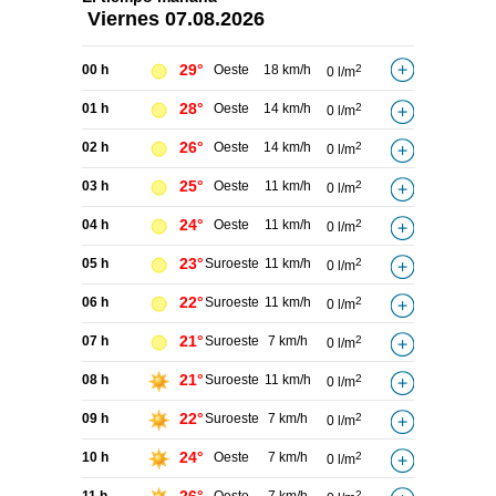
Viernes
07.08.2026
29°
00 h
Oeste
18 km/h
2
0 l/m
28°
01 h
Oeste
14 km/h
2
0 l/m
26°
02 h
Oeste
14 km/h
2
0 l/m
25°
03 h
Oeste
11 km/h
2
0 l/m
24°
04 h
Oeste
11 km/h
2
0 l/m
23°
05 h
Suroeste
11 km/h
2
0 l/m
22°
06 h
Suroeste
11 km/h
2
0 l/m
21°
07 h
Suroeste
7 km/h
2
0 l/m
21°
08 h
Suroeste
11 km/h
2
0 l/m
22°
09 h
Suroeste
7 km/h
2
0 l/m
24°
10 h
Oeste
7 km/h
2
0 l/m
2