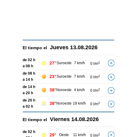
Jueves
13.08.2026
El tiempo el
de 02 h
27°
Suroeste
7 km/h
2
0 l/m
a 08 h
de 08 h
23°
Suroeste
7 km/h
2
0 l/m
a 14 h
de 14 h
38°
Noroeste
4 km/h
2
0 l/m
a 20 h
de 20 h
38°
Noroeste
18 km/h
2
0 l/m
a 02 h
Viernes
14.08.2026
El tiempo el
de 02 h
29°
Oeste
11 km/h
2
0 l/m