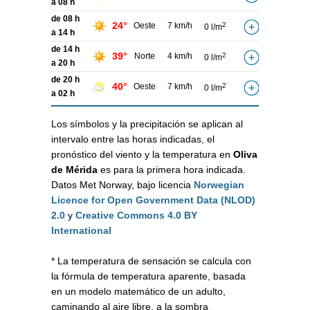
a 08 h
de 08 h
24°
Oeste
7 km/h
2
0 l/m
a 14 h
de 14 h
39°
Norte
4 km/h
2
0 l/m
a 20 h
de 20 h
40°
Oeste
7 km/h
2
0 l/m
a 02 h
Los símbolos y la precipitación se aplican al
intervalo entre las horas indicadas, el
pronóstico del viento y la temperatura en
Oliva
de Mérida
es para la primera hora indicada.
Datos Met Norway, bajo licencia
Norwegian
Licence for Open Government Data (NLOD)
2.0
y
Creative Commons 4.0 BY
International
* La temperatura de sensación se calcula con
la fórmula de temperatura aparente, basada
en un modelo matemático de un adulto,
caminando al aire libre, a la sombra