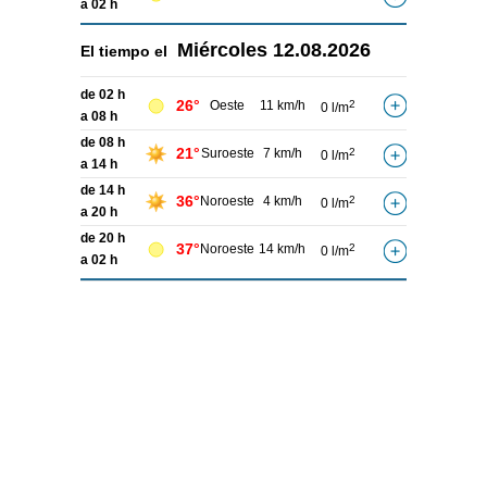
a 02 h
Miércoles
12.08.2026
El tiempo el
de 02 h
26°
Oeste
11 km/h
2
0 l/m
a 08 h
de 08 h
21°
Suroeste
7 km/h
2
0 l/m
a 14 h
de 14 h
36°
Noroeste
4 km/h
2
0 l/m
a 20 h
de 20 h
37°
Noroeste
14 km/h
2
0 l/m
a 02 h