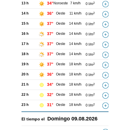
34°
13 h
Noroeste
7 km/h
2
0 l/m
36°
14 h
Oeste
11 km/h
2
0 l/m
37°
15 h
Oeste
14 km/h
2
0 l/m
37°
16 h
Oeste
14 km/h
2
0 l/m
37°
17 h
Oeste
14 km/h
2
0 l/m
37°
18 h
Oeste
14 km/h
2
0 l/m
37°
19 h
Oeste
18 km/h
2
0 l/m
36°
20 h
Oeste
18 km/h
2
0 l/m
34°
21 h
Oeste
18 km/h
2
0 l/m
32°
22 h
Oeste
18 km/h
2
0 l/m
31°
23 h
Oeste
18 km/h
2
0 l/m
Domingo
09.08.2026
El tiempo el