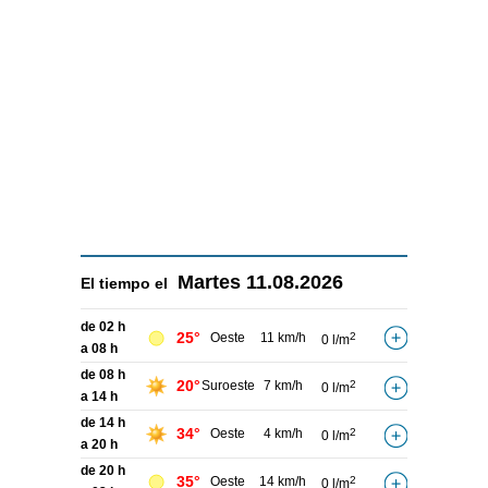
Martes
11.08.2026
El tiempo el
de 02 h
25°
Oeste
11 km/h
2
0 l/m
a 08 h
de 08 h
20°
Suroeste
7 km/h
2
0 l/m
a 14 h
de 14 h
34°
Oeste
4 km/h
2
0 l/m
a 20 h
de 20 h
35°
Oeste
14 km/h
2
0 l/m