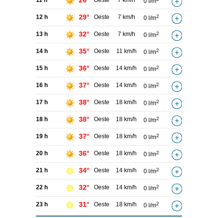
26°
11 h
Oeste
7 km/h
0 l/m
29°
12 h
Oeste
7 km/h
2
0 l/m
32°
13 h
Oeste
7 km/h
2
0 l/m
35°
14 h
Oeste
11 km/h
2
0 l/m
36°
15 h
Oeste
14 km/h
2
0 l/m
37°
16 h
Oeste
14 km/h
2
0 l/m
38°
17 h
Oeste
18 km/h
2
0 l/m
38°
18 h
Oeste
18 km/h
2
0 l/m
37°
19 h
Oeste
18 km/h
2
0 l/m
36°
20 h
Oeste
18 km/h
2
0 l/m
34°
21 h
Oeste
14 km/h
2
0 l/m
32°
22 h
Oeste
14 km/h
2
0 l/m
31°
23 h
Oeste
18 km/h
2
0 l/m