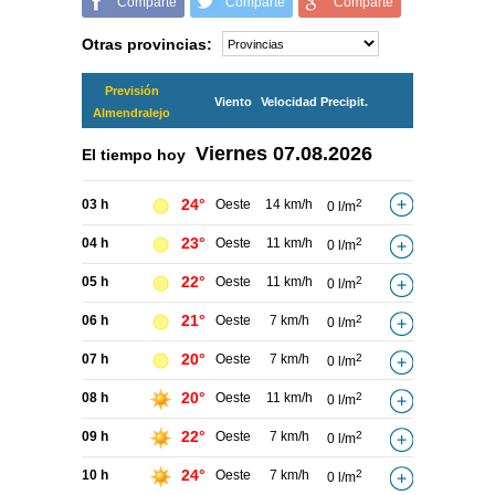
Comparte
Comparte
Comparte
Otras provincias:
Previsión
Viento
Velocidad
Precipit.
Almendralejo
Viernes
07.08.2026
El tiempo hoy
24°
03 h
Oeste
14 km/h
2
0 l/m
23°
04 h
Oeste
11 km/h
2
0 l/m
22°
05 h
Oeste
11 km/h
2
0 l/m
21°
06 h
Oeste
7 km/h
2
0 l/m
20°
07 h
Oeste
7 km/h
2
0 l/m
20°
08 h
Oeste
11 km/h
2
0 l/m
22°
09 h
Oeste
7 km/h
2
0 l/m
24°
10 h
Oeste
7 km/h
2
0 l/m