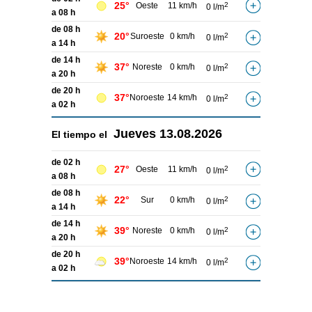
25°
Oeste
11 km/h
2
0 l/m
a 08 h
de 08 h
20°
Suroeste
0 km/h
2
0 l/m
a 14 h
de 14 h
37°
Noreste
0 km/h
2
0 l/m
a 20 h
de 20 h
37°
Noroeste
14 km/h
2
0 l/m
a 02 h
Jueves
13.08.2026
El tiempo el
de 02 h
27°
Oeste
11 km/h
2
0 l/m
a 08 h
de 08 h
22°
Sur
0 km/h
2
0 l/m
a 14 h
de 14 h
39°
Noreste
0 km/h
2
0 l/m
a 20 h
de 20 h
39°
Noroeste
14 km/h
2
0 l/m
a 02 h