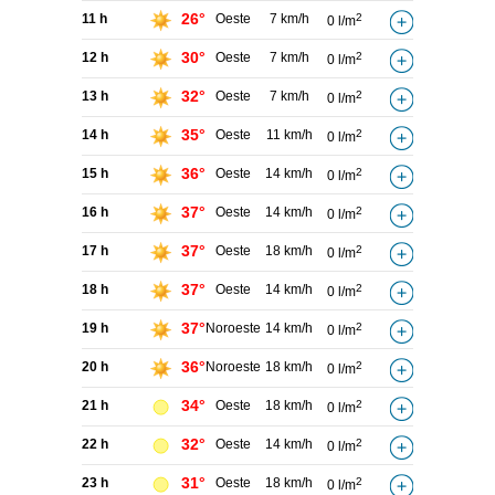
26°
11 h
Oeste
7 km/h
2
0 l/m
30°
12 h
Oeste
7 km/h
2
0 l/m
32°
13 h
Oeste
7 km/h
2
0 l/m
35°
14 h
Oeste
11 km/h
2
0 l/m
36°
15 h
Oeste
14 km/h
2
0 l/m
37°
16 h
Oeste
14 km/h
2
0 l/m
37°
17 h
Oeste
18 km/h
2
0 l/m
37°
18 h
Oeste
14 km/h
2
0 l/m
37°
19 h
Noroeste
14 km/h
2
0 l/m
36°
20 h
Noroeste
18 km/h
2
0 l/m
34°
21 h
Oeste
18 km/h
2
0 l/m
32°
22 h
Oeste
14 km/h
2
0 l/m
31°
23 h
Oeste
18 km/h
2
0 l/m