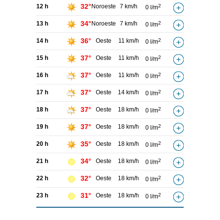
32°
12 h
Noroeste
7 km/h
2
0 l/m
34°
13 h
Noroeste
7 km/h
2
0 l/m
36°
14 h
Oeste
11 km/h
2
0 l/m
37°
15 h
Oeste
11 km/h
2
0 l/m
37°
16 h
Oeste
11 km/h
2
0 l/m
37°
17 h
Oeste
14 km/h
2
0 l/m
37°
18 h
Oeste
18 km/h
2
0 l/m
37°
19 h
Oeste
18 km/h
2
0 l/m
35°
20 h
Oeste
18 km/h
2
0 l/m
34°
21 h
Oeste
18 km/h
2
0 l/m
32°
22 h
Oeste
18 km/h
2
0 l/m
31°
23 h
Oeste
18 km/h
2
0 l/m