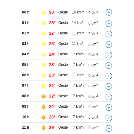
30°
00 h
Oeste
14 km/h
2
0 l/m
28°
01 h
Oeste
14 km/h
2
0 l/m
27°
02 h
Oeste
11 km/h
2
0 l/m
25°
03 h
Oeste
11 km/h
2
0 l/m
24°
04 h
Oeste
7 km/h
2
0 l/m
23°
05 h
Oeste
7 km/h
2
0 l/m
23°
06 h
Oeste
11 km/h
2
0 l/m
22°
07 h
Oeste
7 km/h
2
0 l/m
22°
08 h
Oeste
7 km/h
2
0 l/m
24°
09 h
Oeste
7 km/h
2
0 l/m
26°
10 h
Oeste
7 km/h
2
0 l/m
29°
11 h
Oeste
7 km/h
2
0 l/m