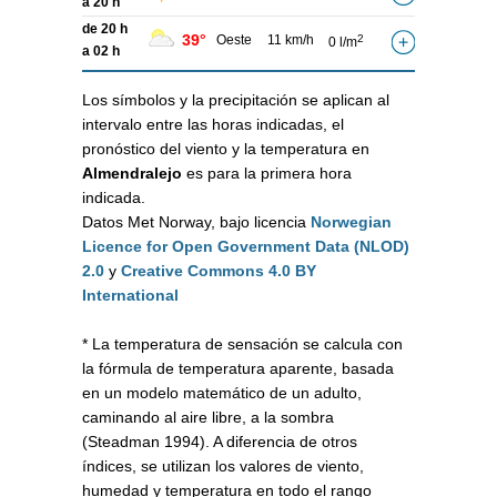
a 20 h
de 20 h
39°
Oeste
11 km/h
2
0 l/m
a 02 h
Los símbolos y la precipitación se aplican al
intervalo entre las horas indicadas, el
pronóstico del viento y la temperatura en
Almendralejo
es para la primera hora
indicada.
Datos Met Norway, bajo licencia
Norwegian
Licence for Open Government Data (NLOD)
2.0
y
Creative Commons 4.0 BY
International
* La temperatura de sensación se calcula con
la fórmula de temperatura aparente, basada
en un modelo matemático de un adulto,
caminando al aire libre, a la sombra
(Steadman 1994). A diferencia de otros
índices, se utilizan los valores de viento,
humedad y temperatura en todo el rango