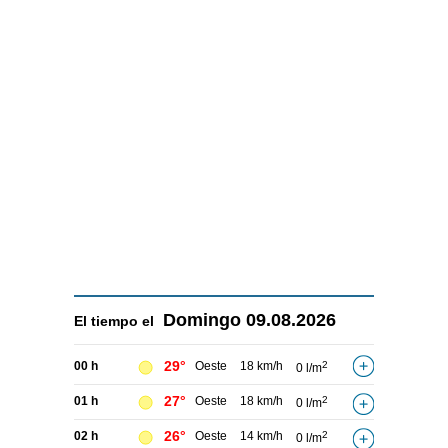
Domingo
09.08.2026
El tiempo el
29°
00 h
Oeste
18 km/h
2
0 l/m
27°
01 h
Oeste
18 km/h
2
0 l/m
26°
02 h
Oeste
14 km/h
2
0 l/m