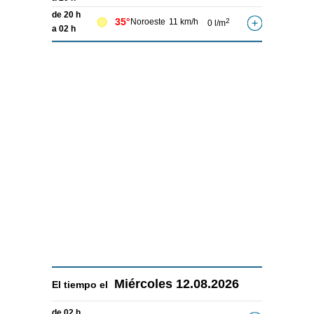
de 20 h
35°
Noroeste
11 km/h
2
0 l/m
a 02 h
Miércoles
12.08.2026
El tiempo el
de 02 h