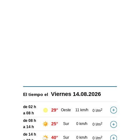
Viernes
14.08.2026
El tiempo el
de 02 h
29°
Oeste
11 km/h
2
0 l/m
a 08 h
de 08 h
25°
Sur
0 km/h
2
0 l/m
a 14 h
de 14 h
40°
Sur
0 km/h
2
0 l/m