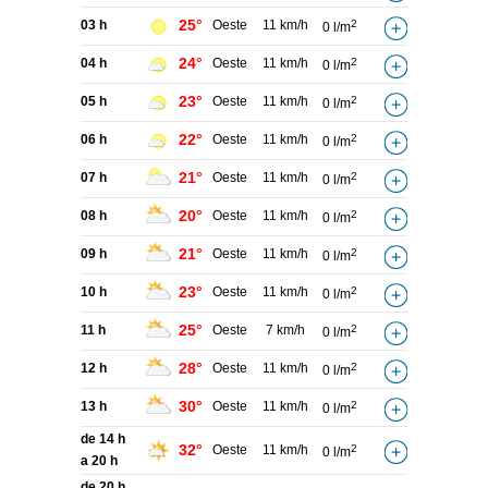
25°
03 h
Oeste
11 km/h
2
0 l/m
24°
04 h
Oeste
11 km/h
2
0 l/m
23°
05 h
Oeste
11 km/h
2
0 l/m
22°
06 h
Oeste
11 km/h
2
0 l/m
21°
07 h
Oeste
11 km/h
2
0 l/m
20°
08 h
Oeste
11 km/h
2
0 l/m
21°
09 h
Oeste
11 km/h
2
0 l/m
23°
10 h
Oeste
11 km/h
2
0 l/m
25°
11 h
Oeste
7 km/h
2
0 l/m
28°
12 h
Oeste
11 km/h
2
0 l/m
30°
13 h
Oeste
11 km/h
2
0 l/m
de 14 h
32°
Oeste
11 km/h
2
0 l/m
a 20 h
de 20 h