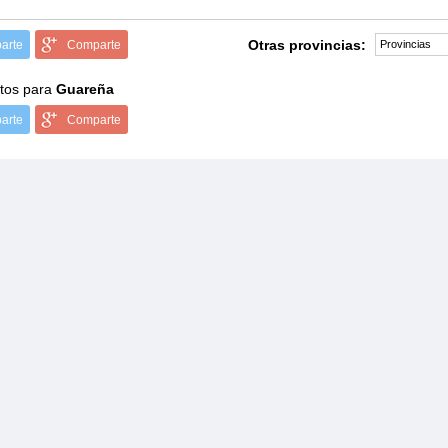
Otras provincias:
arte
Comparte
tos para
Guareña
arte
Comparte