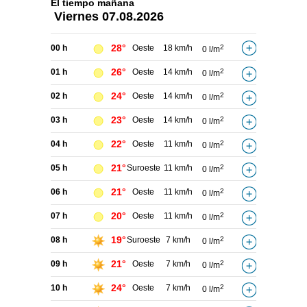
El tiempo
mañana
Viernes
07.08.2026
28°
00 h
Oeste
18 km/h
2
0 l/m
26°
01 h
Oeste
14 km/h
2
0 l/m
24°
02 h
Oeste
14 km/h
2
0 l/m
23°
03 h
Oeste
14 km/h
2
0 l/m
22°
04 h
Oeste
11 km/h
2
0 l/m
21°
05 h
Suroeste
11 km/h
2
0 l/m
21°
06 h
Oeste
11 km/h
2
0 l/m
20°
07 h
Oeste
11 km/h
2
0 l/m
19°
08 h
Suroeste
7 km/h
2
0 l/m
21°
09 h
Oeste
7 km/h
2
0 l/m
24°
10 h
Oeste
7 km/h
2
0 l/m