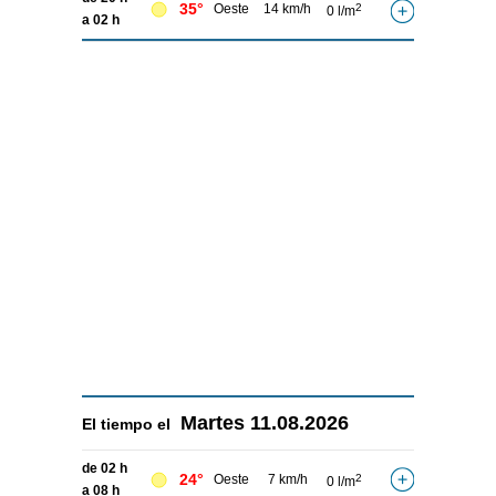
35°
Oeste
14 km/h
2
0 l/m
a 02 h
Martes
11.08.2026
El tiempo el
de 02 h
24°
Oeste
7 km/h
2
0 l/m
a 08 h