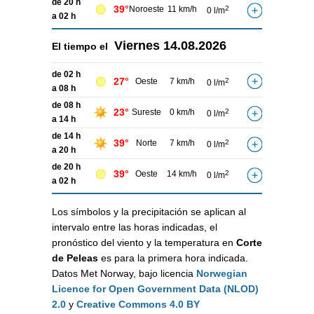
de 20 h
39°
Noroeste
11 km/h
2
0 l/m
a 02 h
Viernes
14.08.2026
El tiempo el
de 02 h
27°
Oeste
7 km/h
2
0 l/m
a 08 h
de 08 h
23°
Sureste
0 km/h
2
0 l/m
a 14 h
de 14 h
39°
Norte
7 km/h
2
0 l/m
a 20 h
de 20 h
39°
Oeste
14 km/h
2
0 l/m
a 02 h
Los símbolos y la precipitación se aplican al
intervalo entre las horas indicadas, el
pronóstico del viento y la temperatura en
Corte
de Peleas
es para la primera hora indicada.
Datos Met Norway, bajo licencia
Norwegian
Licence for Open Government Data (NLOD)
2.0
y
Creative Commons 4.0 BY