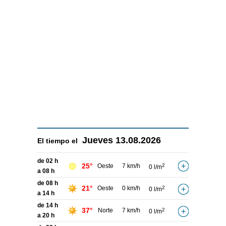
Jueves
13.08.2026
El tiempo el
de 02 h
25°
Oeste
7 km/h
2
0 l/m
a 08 h
de 08 h
21°
Oeste
0 km/h
2
0 l/m
a 14 h
de 14 h
37°
Norte
7 km/h
2
0 l/m
a 20 h