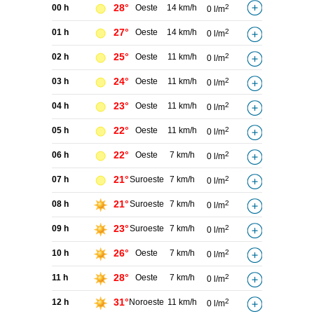
28°
00 h
Oeste
14 km/h
2
0 l/m
27°
01 h
Oeste
14 km/h
2
0 l/m
25°
02 h
Oeste
11 km/h
2
0 l/m
24°
03 h
Oeste
11 km/h
2
0 l/m
23°
04 h
Oeste
11 km/h
2
0 l/m
22°
05 h
Oeste
11 km/h
2
0 l/m
22°
06 h
Oeste
7 km/h
2
0 l/m
21°
07 h
Suroeste
7 km/h
2
0 l/m
21°
08 h
Suroeste
7 km/h
2
0 l/m
23°
09 h
Suroeste
7 km/h
2
0 l/m
26°
10 h
Oeste
7 km/h
2
0 l/m
28°
11 h
Oeste
7 km/h
2
0 l/m
31°
12 h
Noroeste
11 km/h
2
0 l/m