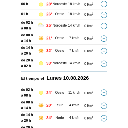
28°
00 h
Noroeste
18 km/h
2
0 l/m
26°
01 h
Oeste
18 km/h
2
0 l/m
de 02 h
25°
Noroeste
14 km/h
2
0 l/m
a 08 h
de 08 h
21°
Oeste
7 km/h
2
0 l/m
a 14 h
de 14 h
32°
Oeste
7 km/h
2
0 l/m
a 20 h
de 20 h
33°
Noroeste
14 km/h
2
0 l/m
a 02 h
Lunes
10.08.2026
El tiempo el
de 02 h
24°
Oeste
11 km/h
2
0 l/m
a 08 h
de 08 h
20°
Sur
4 km/h
2
0 l/m
a 14 h
de 14 h
34°
Norte
4 km/h
2
0 l/m
a 20 h
de 20 h