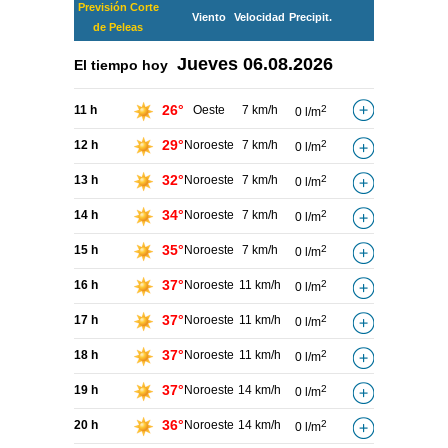
Previsión Corte
Viento
Velocidad
Precipit.
de Peleas
Jueves
06.08.2026
El tiempo hoy
26°
11 h
Oeste
7 km/h
2
0 l/m
29°
12 h
Noroeste
7 km/h
2
0 l/m
32°
13 h
Noroeste
7 km/h
2
0 l/m
34°
14 h
Noroeste
7 km/h
2
0 l/m
35°
15 h
Noroeste
7 km/h
2
0 l/m
37°
16 h
Noroeste
11 km/h
2
0 l/m
37°
17 h
Noroeste
11 km/h
2
0 l/m
37°
18 h
Noroeste
11 km/h
2
0 l/m
37°
19 h
Noroeste
14 km/h
2
0 l/m
36°
20 h
Noroeste
14 km/h
2
0 l/m