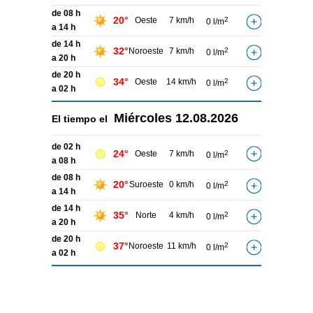
de 08 h
20°
Oeste
7 km/h
2
0 l/m
a 14 h
de 14 h
32°
Noroeste
7 km/h
2
0 l/m
a 20 h
de 20 h
34°
Oeste
14 km/h
2
0 l/m
a 02 h
Miércoles
12.08.2026
El tiempo el
de 02 h
24°
Oeste
7 km/h
2
0 l/m
a 08 h
de 08 h
20°
Suroeste
0 km/h
2
0 l/m
a 14 h
de 14 h
35°
Norte
4 km/h
2
0 l/m
a 20 h
de 20 h
37°
Noroeste
11 km/h
2
0 l/m
a 02 h