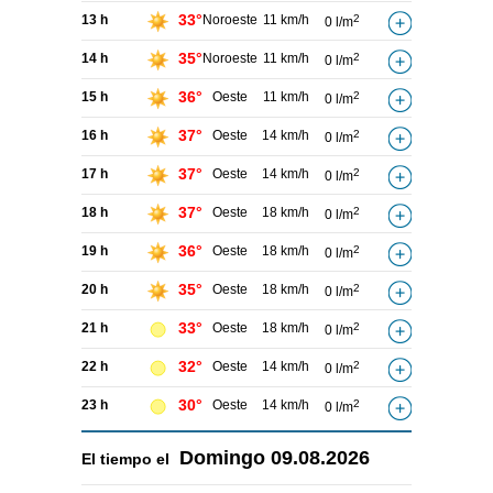
33°
13 h
Noroeste
11 km/h
2
0 l/m
35°
14 h
Noroeste
11 km/h
2
0 l/m
36°
15 h
Oeste
11 km/h
2
0 l/m
37°
16 h
Oeste
14 km/h
2
0 l/m
37°
17 h
Oeste
14 km/h
2
0 l/m
37°
18 h
Oeste
18 km/h
2
0 l/m
36°
19 h
Oeste
18 km/h
2
0 l/m
35°
20 h
Oeste
18 km/h
2
0 l/m
33°
21 h
Oeste
18 km/h
2
0 l/m
32°
22 h
Oeste
14 km/h
2
0 l/m
30°
23 h
Oeste
14 km/h
2
0 l/m
Domingo
09.08.2026
El tiempo el