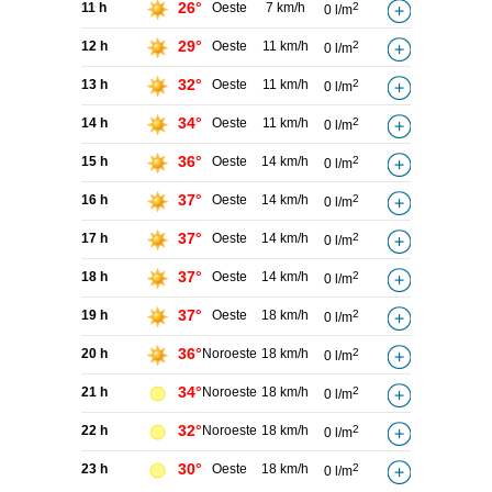
26°
11 h
Oeste
7 km/h
2
0 l/m
29°
12 h
Oeste
11 km/h
2
0 l/m
32°
13 h
Oeste
11 km/h
2
0 l/m
34°
14 h
Oeste
11 km/h
2
0 l/m
36°
15 h
Oeste
14 km/h
2
0 l/m
37°
16 h
Oeste
14 km/h
2
0 l/m
37°
17 h
Oeste
14 km/h
2
0 l/m
37°
18 h
Oeste
14 km/h
2
0 l/m
37°
19 h
Oeste
18 km/h
2
0 l/m
36°
20 h
Noroeste
18 km/h
2
0 l/m
34°
21 h
Noroeste
18 km/h
2
0 l/m
32°
22 h
Noroeste
18 km/h
2
0 l/m
30°
23 h
Oeste
18 km/h
2
0 l/m