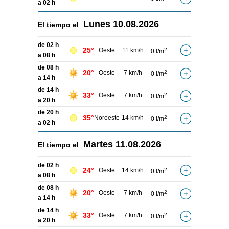
a 02 h
Lunes
10.08.2026
El tiempo el
de 02 h
25°
Oeste
11 km/h
2
0 l/m
a 08 h
de 08 h
20°
Oeste
7 km/h
2
0 l/m
a 14 h
de 14 h
33°
Oeste
7 km/h
2
0 l/m
a 20 h
de 20 h
35°
Noroeste
14 km/h
2
0 l/m
a 02 h
Martes
11.08.2026
El tiempo el
de 02 h
24°
Oeste
14 km/h
2
0 l/m
a 08 h
de 08 h
20°
Oeste
7 km/h
2
0 l/m
a 14 h
de 14 h
33°
Oeste
7 km/h
2
0 l/m
a 20 h