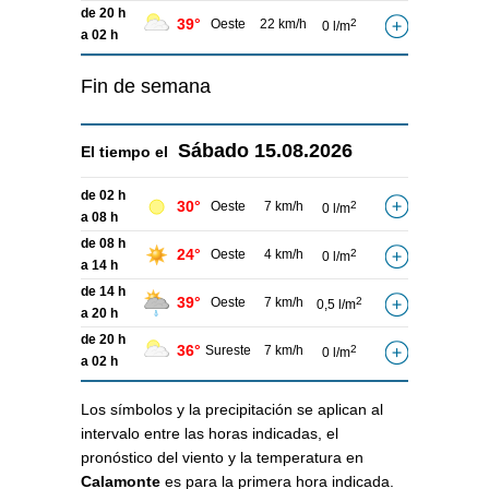
de 20 h
39°
Oeste
22 km/h
2
0 l/m
a 02 h
Fin de semana
Sábado
15.08.2026
El tiempo el
de 02 h
30°
Oeste
7 km/h
2
0 l/m
a 08 h
de 08 h
24°
Oeste
4 km/h
2
0 l/m
a 14 h
de 14 h
39°
Oeste
7 km/h
2
0,5 l/m
a 20 h
de 20 h
36°
Sureste
7 km/h
2
0 l/m
a 02 h
Los símbolos y la precipitación se aplican al
intervalo entre las horas indicadas, el
pronóstico del viento y la temperatura en
Calamonte
es para la primera hora indicada.