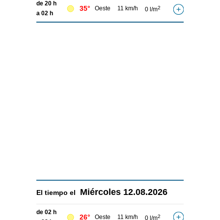
de 20 h
35°
Oeste
11 km/h
2
0 l/m
a 02 h
Miércoles
12.08.2026
El tiempo el
de 02 h
26°
Oeste
11 km/h
2
0 l/m