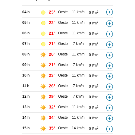
23°
04 h
Oeste
11 km/h
2
0 l/m
22°
05 h
Oeste
11 km/h
2
0 l/m
21°
06 h
Oeste
11 km/h
2
0 l/m
21°
07 h
Oeste
7 km/h
2
0 l/m
20°
08 h
Oeste
11 km/h
2
0 l/m
21°
09 h
Oeste
7 km/h
2
0 l/m
23°
10 h
Oeste
11 km/h
2
0 l/m
26°
11 h
Oeste
7 km/h
2
0 l/m
29°
12 h
Oeste
7 km/h
2
0 l/m
32°
13 h
Oeste
11 km/h
2
0 l/m
34°
14 h
Oeste
11 km/h
2
0 l/m
35°
15 h
Oeste
14 km/h
2
0 l/m