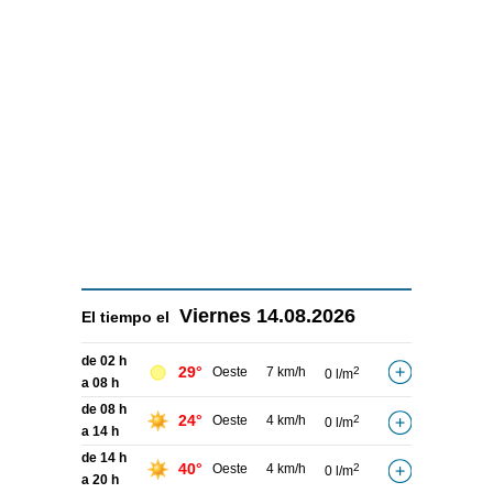
Viernes
14.08.2026
El tiempo el
de 02 h
29°
Oeste
7 km/h
2
0 l/m
a 08 h
de 08 h
24°
Oeste
4 km/h
2
0 l/m
a 14 h
de 14 h
40°
Oeste
4 km/h
2
0 l/m
a 20 h