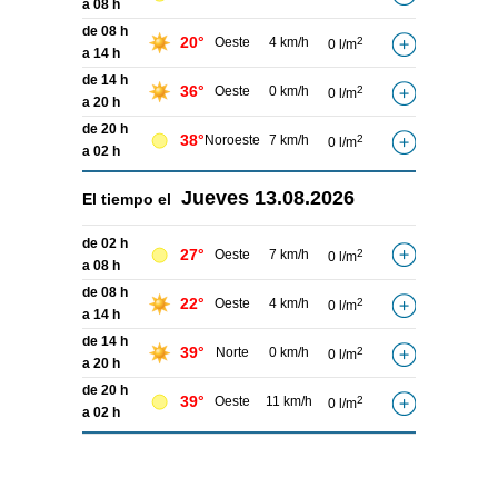
a 08 h
de 08 h
20°
Oeste
4 km/h
2
0 l/m
a 14 h
de 14 h
36°
Oeste
0 km/h
2
0 l/m
a 20 h
de 20 h
38°
Noroeste
7 km/h
2
0 l/m
a 02 h
Jueves
13.08.2026
El tiempo el
de 02 h
27°
Oeste
7 km/h
2
0 l/m
a 08 h
de 08 h
22°
Oeste
4 km/h
2
0 l/m
a 14 h
de 14 h
39°
Norte
0 km/h
2
0 l/m
a 20 h
de 20 h
39°
Oeste
11 km/h
2
0 l/m
a 02 h