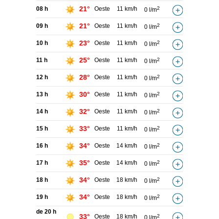
21°
08 h
Oeste
11 km/h
2
0 l/m
21°
09 h
Oeste
11 km/h
2
0 l/m
23°
10 h
Oeste
11 km/h
2
0 l/m
25°
11 h
Oeste
11 km/h
2
0 l/m
28°
12 h
Oeste
11 km/h
2
0 l/m
30°
13 h
Oeste
11 km/h
2
0 l/m
32°
14 h
Oeste
11 km/h
2
0 l/m
33°
15 h
Oeste
11 km/h
2
0 l/m
34°
16 h
Oeste
14 km/h
2
0 l/m
35°
17 h
Oeste
14 km/h
2
0 l/m
34°
18 h
Oeste
18 km/h
2
0 l/m
34°
19 h
Oeste
18 km/h
2
0 l/m
de 20 h
33°
Oeste
18 km/h
2
0 l/m