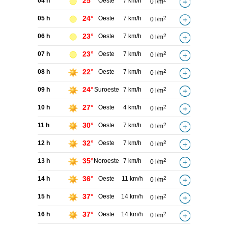
25°
04 h
Oeste
7 km/h
0 l/m
24°
05 h
Oeste
7 km/h
2
0 l/m
23°
06 h
Oeste
7 km/h
2
0 l/m
23°
07 h
Oeste
7 km/h
2
0 l/m
22°
08 h
Oeste
7 km/h
2
0 l/m
24°
09 h
Suroeste
7 km/h
2
0 l/m
27°
10 h
Oeste
4 km/h
2
0 l/m
30°
11 h
Oeste
7 km/h
2
0 l/m
32°
12 h
Oeste
7 km/h
2
0 l/m
35°
13 h
Noroeste
7 km/h
2
0 l/m
36°
14 h
Oeste
11 km/h
2
0 l/m
37°
15 h
Oeste
14 km/h
2
0 l/m
37°
16 h
Oeste
14 km/h
2
0 l/m